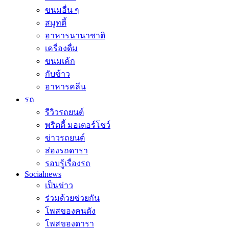
ขนมอื่น ๆ
สมูทตี้
อาหารนานาชาติ
เครื่องดื่ม
ขนมเค้ก
กับข้าว
อาหารคลีน
รถ
รีวิวรถยนต์
พริตตี้ มอเตอร์โชว์
ข่าวรถยนต์
ส่องรถดารา
รอบรู้เรื่องรถ
Socialnews
เป็นข่าว
ร่วมด้วยช่วยกัน
โพสของคนดัง
โพสของดารา