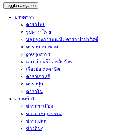
Toggle navigation
ข่าวดารา
ดาราไทย
รูปดาราไทย
หลุดๆวงการบันเทิง ดารา ปาปารัสซี่
ดารานานาชาติ
gossip ดารา
แนะนำ พรีวิว หนังดังw
เรื่องย่อ ละครฮิต
ดาราเกาหลี
ดาราปุ่น
ดาราจีน
ข่าวหน้า1
ข่าวการเมือง
ข่าวอาชญากรรม
ข่าวแปลก
ข่าวอื่นๆ