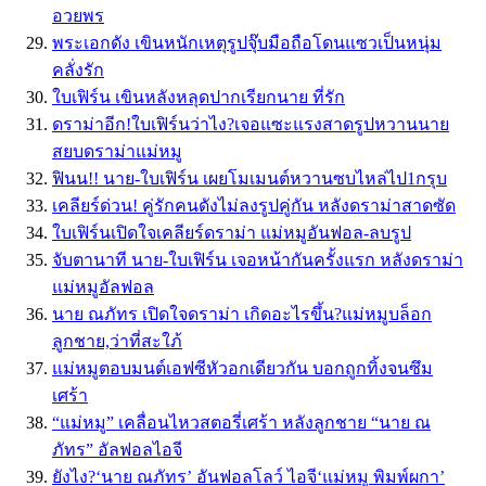
อวยพร
พระเอกดัง เขินหนักเหตุรูปจุ๊บมือถือโดนแซวเป็นหนุ่ม
คลั่งรัก
ใบเฟิร์น เขินหลังหลุดปากเรียกนาย ที่รัก
ดราม่าอีก!ใบเฟิร์นว่าไง?เจอแซะแรงสาดรูปหวานนาย
สยบดราม่าแม่หมู
ฟินน!! นาย-ใบเฟิร์น เผยโมเมนต์หวานซบไหล่ไป1กรุบ
เคลียร์ด่วน! คู่รักคนดังไม่ลงรูปคู่กัน หลังดราม่าสาดซัด
ใบเฟิร์นเปิดใจเคลียร์ดราม่า แม่หมูอันฟอล-ลบรูป
จับตานาที นาย-ใบเฟิร์น เจอหน้ากันครั้งแรก หลังดราม่า
แม่หมูอัลฟอล
นาย ณภัทร เปิดใจดราม่า เกิดอะไรขึ้น?แม่หมูบล็อก
ลูกชาย,ว่าที่สะใภ้
แม่หมูตอบมนต์เอฟซีหัวอกเดียวกัน บอกถูกทิ้งจนซึม
เศร้า
“แม่หมู” เคลื่อนไหวสตอรี่เศร้า หลังลูกชาย “นาย ณ
ภัทร” อัลฟอลไอจี
ยังไง?‘นาย ณภัทร’ อันฟอลโลว์ ไอจี‘แม่หมู พิมพ์ผกา’