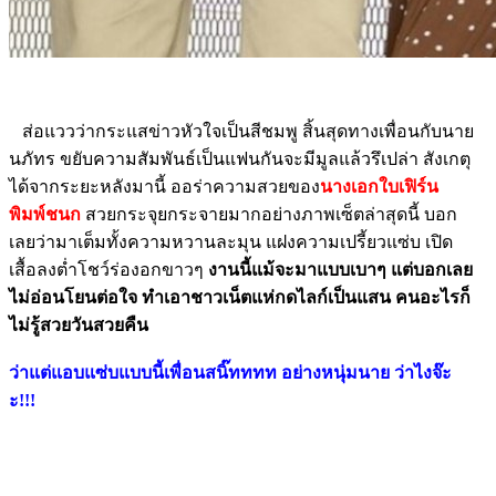
ส่อแววว่ากระแสข่าวหัวใจเป็นสีชมพู สิ้นสุดทางเพื่อนกับนาย
นภัทร ขยับความสัมพันธ์เป็นแฟนกันจะมีมูลแล้วรึเปล่า สังเกตุ
ได้จากระยะหลังมานี้ ออร่าความสวยของ
นางเอกใบเฟิร์น
พิมพ์ชนก
สวยกระจุยกระจายมากอย่างภาพเซ็ตล่าสุดนี้ บอก
เลยว่ามาเต็มทั้งความหวานละมุน แฝงความเปรี้ยวแซ่บ เปิด
เสื้อลงต่ำโชว์ร่องอกขาวๆ
งานนี้แม้จะมาแบบเบาๆ แต่บอกเลย
ไม่อ่อนโยนต่อใจ ทำเอาชาวเน็ตแห่กดไลก์เป็นแสน คนอะไรก็
ไม่รู้สวยวันสวยคืน
ว่าแต่แอบแซ่บแบบนี้เพื่อนสนิ๊ทททท อย่างหนุ่มนาย ว่าไงจ๊ะ
ะ!!!