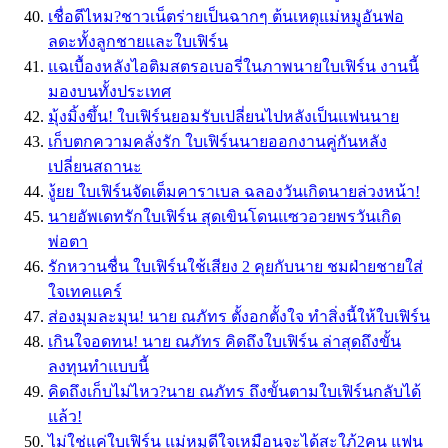
เชื่อดีไหม?ชาวเน็ตร่ายเป็นฉากๆ ต้นเหตุแม่หมูอันฟอ
ลดะทั้งลูกชายและใบเฟิร์น
แฉเบื้องหลังไอติมสตรอเบอรี่ในภาพนายใบเฟิร์น งานนี้
มองบนทั้งประเทศ
มุ้งมิ้งขึ้น! ใบเฟิร์นยอมรับเปลี่ยนไปหลังเป็นแฟนนาย
เก็บตกความคลั่งรัก ใบเฟิร์นนายออกงานคู่กันหลัง
เปลี่ยนสถานะ
งู้ยย ใบเฟิร์นจัดเต็มคาราเบล ฉลองวันเกิดนายล่วงหน้า!
นายอัพเดทรักใบเฟิร์น สุดเขินโดนแซวอวยพรวันเกิด
พ่อตา
รักหวานชื่น ใบเฟิร์นใช้เสียง 2 คุยกับนาย ชมฝ่ายชายใส่
ใจเทคแคร์
ส่องมุมละมุน! นาย ณภัทร ตั้งอกตั้งใจ ทำสิ่งนี้ให้ใบเฟิร์น
เกินใจอดทน! นาย ณภัทร คิดถึงใบเฟิร์น ล่าสุดถึงขั้น
ลงทุนทำแบบนี้
คิดถึงเก็บไม่ไหว?นาย ณภัทร ถึงขั้นตามใบเฟิร์นกลับได้
แล้ว!
ไม่ใช่แค่ใบเฟิร์น แม่หมูดีใจเหมือนจะได้สะใภ้2คน แฟน