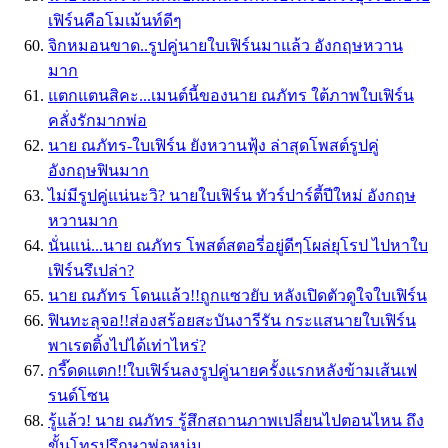
เฟิร์นคือโมเม้นท์ดีๆ
จิกหมอนขาด..รูปคู่นายใบเฟิร์นมาแล้ว อังกฤษหวาน
มาก
แตกแตนสิคะ...เมนต์นี้ของนาย ณภัทร ใต้ภาพใบเฟิร์น
คลั่งรักมากพ่อ
นาย ณภัทร-ใบเฟิร์น ยังหวานฟุ้ง ล่าสุดโพสต์รูปคู่
อังกฤษฟินมาก
ไม่มีรูปคู่แน่นะวิ? นายใบเฟิร์น ทัวร์ปาร์ตี้ปีใหม่ อังกฤษ
หวานมาก
นั่นแน่...นาย ณภัทร โพสต์สตอรี่อยู่ดีๆโผล่ยุโรป ไปหาใบ
เฟิร์นรึเปล่า?
นาย ณภัทร โดนแล้ว!!ถูกแซวยับ หลังเปิดตัวดูใจใบเฟิร์น
ฟินทะลุจอ!!ส่องสร้อยสะบันงารีรัน กระแสนายใบเฟิร์น
พาเรตติ้งไปได้เท่าไหร่?
กรี๊ดดแตก!!ใบเฟิร์นลงรูปคู่นายครั้งแรกหลังข้ามเส้นเฟ
รนด์โซน
รู้แล้ว! นาย ณภัทร รู้สึกสถานภาพเปลี่ยนไปตอนไหน ถึง
ขั้นโทรปรึกษาพ่อหนุ่ม