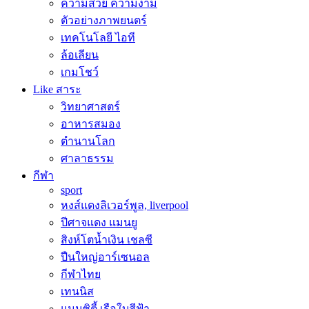
ความสวย ความงาม
ตัวอย่างภาพยนตร์
เทคโนโลยี ไอที
ล้อเลียน
เกมโชว์
Like สาระ
วิทยาศาสตร์
อาหารสมอง
ตำนานโลก
ศาลาธรรม
กีฬา
sport
หงส์แดงลิเวอร์พูล, liverpool
ปีศาจแดง แมนยู
สิงห์โตน้ำเงิน เชลซี
ปืนใหญ่อาร์เซนอล
กีฬาไทย
เทนนิส
แมนซิตี้ เรือใบสีฟ้า