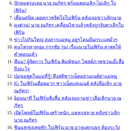
ปักหมุดรอเลย นาย ณภัทร พร้อมตอบเลิก-ไม่เลิก ใบ
เฟิร์น?
เพื่อนสนิท เผยสภาพจิตใจใบเฟิร์น หลังเจอข่าวเลิกนาย
มุงด่วน! นาย ณภัทร เคลื่อนไหวแล้วหลังถูกจับตาเลิกใบ
เฟิร์น
ข่าวไปกันใหญ่ สงสารแม่หมู อยู่ๆโดนปั่นกระแสมั่วๆ
คนโทรหาหนุ่ม กรรชัย วุ่น! เรื่องนายใบเฟิร์น ล่าสุดให้
คำตอบแล้ว
หืมม? ผู้จัดการ ใบเฟิร์น พิมพ์ชนก โพสต์ภาพชวนเอ๊ะสื่อ
ถึงอะไร
บุ๋มขอพูดในมุมที่รู้! ดึงสติชาวเน็ตอย่าเมนต์ด่าแม่หมู
IG ใบเฟิร์นเดือดมาก ชาวเน็ตแห่เมนต์ หลังลือเลิก นาย
ณภัทร!
ย้อนนาที ใบเฟิร์นชิ่งสื่อ หลังเจอถามข่าวลือเลิกนาย ณ
ภัทร
เปิดโพสต์ใบเฟิร์น เศร้าหนัก..แหลกสลาย หลังข่าวเลิก
นาย ณภัทร
ซินแสเข่งเคยทัก ใบเฟิร์น-นาย อาจแตกแยก ต้องระวัง