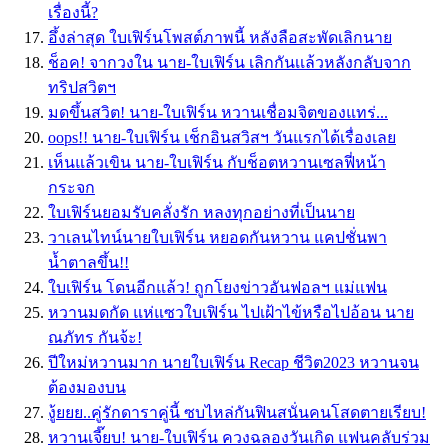
เรื่องนี้?
อึ้งล่าสุด ใบเฟิร์นโพสต์ภาพนี้ หลังลือสะพัดเลิกนาย
ช็อค! จากวงใน นาย-ใบเฟิร์น เลิกกันเเล้วหลังกลับจาก
ทริปสวิตฯ
มดขึ้นสวิต! นาย-ใบเฟิร์น หวานเชื่อมจิตของแทร่...
oops!! นาย-ใบเฟิร์น เช็กอินสวิสฯ วันแรกได้เรื่องเลย
เห็นแล้วเขิน นาย-ใบเฟิร์น กับช็อตหวานเซลฟี่หน้า
กระจก
ใบเฟิร์นยอมรับคลั่งรัก หลงทุกอย่างที่เป็นนาย
วาเลนไทน์นายใบเฟิร์น หยอดกันหวาน แคปชั่นพา
น้ำตาลขึ้น!!
ใบเฟิร์น โดนอีกแล้ว! ถูกโยงข่าวอันฟอลฯ แม่แฟน
หวานมดกัด แห่แซวใบเฟิร์น ไปเฝ้าไข้หรือไปอ้อน นาย
ณภัทร กันจ้ะ!
ปีใหม่หวานมาก นายใบเฟิร์น Recap ชีวิต2023 หวานจน
ต้องมองบน
งู้ยยย..คู่รักดาราคู่นี้ ซบไหล่กันฟินสนั่นคนโสดตายเรียบ!
หวานเจี๊ยบ! นาย-ใบเฟิร์น ควงฉลองวันเกิด แฟนคลับร่วม