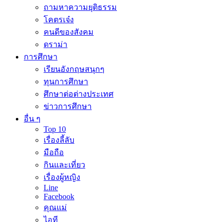
ถามหาความยุติธรรม
โคตรเจ๋ง
คนดีของสังคม
ดราม่า
การศึกษา
เรียนอังกฤษสนุกๆ
ทุนการศึกษา
ศึกษาต่อต่างประเทศ
ข่าวการศึกษา
อื่น ๆ
Top 10
เรื่องลี้ลับ
มือถือ
กินและเที่ยว
เรื่องผู้หญิง
Line
Facebook
คุณแม่
ไอที