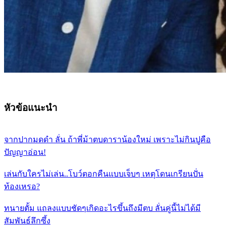
หัวข้อแนะนำ
จากปากมดดำ ลั่น ถ้าพี่ม้าตบดาราน้องใหม่ เพราะไม่กินปูคือ
ปัญญาอ่อน!
เล่นกับใครไม่เล่น..โบว์ตอกคืนแบบเจ็บๆ เหตุโดนเกรียนปั่น
ท้องเหรอ?
ทนายตั้ม แถลงแบบชัดๆเกิดอะไรขึ้นถึงมีตบ ลั่นคู่นี้ไม่ได้มี
สัมพันธ์ลึกซึ้ง