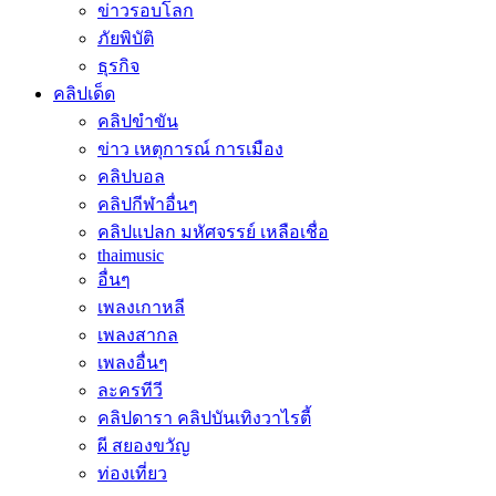
ข่าวรอบโลก
ภัยพิบัติ
ธุรกิจ
คลิปเด็ด
คลิปขำขัน
ข่าว เหตุการณ์ การเมือง
คลิปบอล
คลิปกีฬาอื่นๆ
คลิปแปลก มหัศจรรย์ เหลือเชื่อ
thaimusic
อื่นๆ
เพลงเกาหลี
เพลงสากล
เพลงอื่นๆ
ละครทีวี
คลิปดารา คลิปบันเทิงวาไรตี้
ผี สยองขวัญ
ท่องเที่ยว