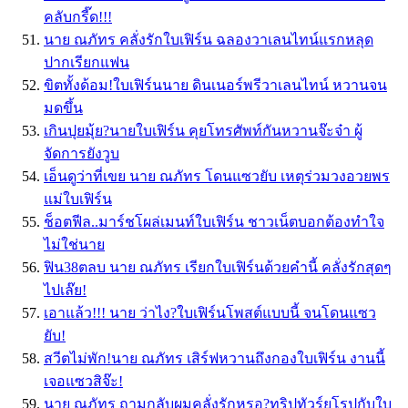
คลับกรี๊ด!!!
นาย ณภัทร คลั่งรักใบเฟิร์น ฉลองวาเลนไทน์แรกหลุด
ปากเรียกแฟน
ขิตทั้งด้อม!ใบเฟิร์นนาย ดินเนอร์พรีวาเลนไทน์ หวานจน
มดขึ้น
เกินปุยมุ้ย?นายใบเฟิร์น คุยโทรศัพท์กันหวานจ๊ะจ๋า ผู้
จัดการยังวูบ
เอ็นดูว่าที่เขย นาย ณภัทร โดนแซวยับ เหตุร่วมวงอวยพร
แม่ใบเฟิร์น
ช็อตฟีล..มาร์ชโผล่เมนท์ใบเฟิร์น ชาวเน็ตบอกต้องทำใจ
ไม่ใช่นาย
ฟิน38ตลบ นาย ณภัทร เรียกใบเฟิร์นด้วยคำนี้ คลั่งรักสุดๆ
ไปเล๊ย!
เอาแล้ว!!! นาย ว่าไง?ใบเฟิร์นโพสต์แบบนี้ จนโดนแซว
ยับ!
สวีตไม่พัก!นาย ณภัทร เสิร์ฟหวานถึงกองใบเฟิร์น งานนี้
เจอแซวสิจ๊ะ!
นาย ณภัทร ถามกลับผมคลั่งรักหรอ?ทริปทัวร์ยุโรปกับใบ