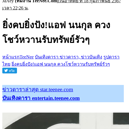
JaAey
(ทีมงาน TeeNee.Com)
วันอาทิตย์ ที่ 18 กุมภาพันธ์ 2567
เวลา 22:26 น.
ยิ่งคบยิ่งปัง!แอฟ นนกุล ควง
โชว์หวานรับทรัพย์รัวๆ
หน้าแรกTeeNee
บันเทิงดารา ข่าวดารา, ข่าวบันเทิง
รูปดารา
ไทย
ยิ่งคบยิ่งปัง!แอฟ นนกุล ควงโชว์หวานรับทรัพย์รัวๆ
ข่าวดาราล่าสุด star.teenee.com
บันเทิงดารา entertain.teenee.com