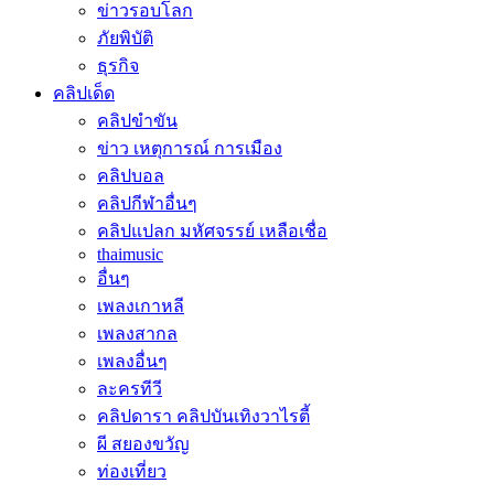
ข่าวรอบโลก
ภัยพิบัติ
ธุรกิจ
คลิปเด็ด
คลิปขำขัน
ข่าว เหตุการณ์ การเมือง
คลิปบอล
คลิปกีฬาอื่นๆ
คลิปแปลก มหัศจรรย์ เหลือเชื่อ
thaimusic
อื่นๆ
เพลงเกาหลี
เพลงสากล
เพลงอื่นๆ
ละครทีวี
คลิปดารา คลิปบันเทิงวาไรตี้
ผี สยองขวัญ
ท่องเที่ยว