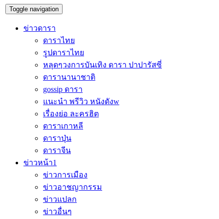
Toggle navigation
ข่าวดารา
ดาราไทย
รูปดาราไทย
หลุดๆวงการบันเทิง ดารา ปาปารัสซี่
ดารานานาชาติ
gossip ดารา
แนะนำ พรีวิว หนังดังw
เรื่องย่อ ละครฮิต
ดาราเกาหลี
ดาราปุ่น
ดาราจีน
ข่าวหน้า1
ข่าวการเมือง
ข่าวอาชญากรรม
ข่าวแปลก
ข่าวอื่นๆ