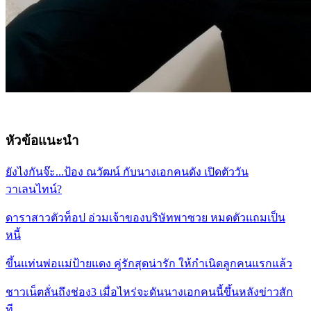
หัวข้อแนะนำ
ยังไงกันจ๊ะ...ป้อง ณวัฒน์ กับนางเอกคนดัง เปิดตัววัน
วาเลนไทน์?
ดาราสาวตัวท็อป อ่วมเจ้าของบริษัทพาซวย หมดตัวแถมเป็น
หนี้
ขึ้นแท่นพ่อแม่ป้ายแดง คู่รักสุดน่ารัก ให้กำเนิดลูกคนแรกแล้ว
ชาวเน็ตลั่นถึงช่อง3 เมื่อไหร่จะดันนางเอกคนนี้ขึ้นหลังข่าวสัก
ที