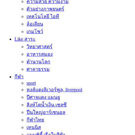
ความสวย ความงาม
ตัวอย่างภาพยนตร์
เทคโนโลยี ไอที
ล้อเลียน
เกมโชว์
Like สาระ
วิทยาศาสตร์
อาหารสมอง
ตำนานโลก
ศาลาธรรม
กีฬา
sport
หงส์แดงลิเวอร์พูล, liverpool
ปีศาจแดง แมนยู
สิงห์โตน้ำเงิน เชลซี
ปืนใหญ่อาร์เซนอล
กีฬาไทย
เทนนิส
แมนซิตี้ เรือใบสีฟ้า