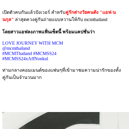
เปิดตัวคบกันแล้วปังเวอร์ สำหรับ
คู่รักต่างวัยคนดัง "แอฟ-น
นกุล"
ล่าสุดควงคู่กันถ่ายแบบหวานให้กับ mcmthailand
โดยสาวแอฟลงภาพแฟั่นเซ็ตนี้ พร้อมแคปชั่นว่า
LOVE JOURNEY WITH MCM
@mcmthailand
#MCMThailand #MCMSS24
#MCMSS24xAffNonkul
ท่ามกลางคอมเมนต์ของแฟนๆที่เข้ามาชมความน่ารักของทั้ง
คู่กันเป็นจำนวนมาก