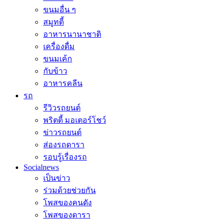
ขนมอื่น ๆ
สมูทตี้
อาหารนานาชาติ
เครื่องดื่ม
ขนมเค้ก
กับข้าว
อาหารคลีน
รถ
รีวิวรถยนต์
พริตตี้ มอเตอร์โชว์
ข่าวรถยนต์
ส่องรถดารา
รอบรู้เรื่องรถ
Socialnews
เป็นข่าว
ร่วมด้วยช่วยกัน
โพสของคนดัง
โพสของดารา