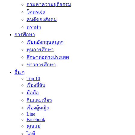
ถามหาความยุติธรรม
โคตรเจ๋ง
คนดีของสังคม
ดราม่า
การศึกษา
เรียนอังกฤษสนุกๆ
ทุนการศึกษา
ศึกษาต่อต่างประเทศ
ข่าวการศึกษา
อื่น ๆ
Top 10
เรื่องลี้ลับ
มือถือ
กินและเที่ยว
เรื่องผู้หญิง
Line
Facebook
คุณแม่
ไอที