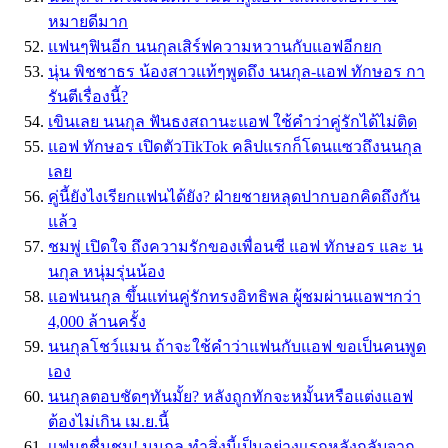
หมายดีมาก
แฟนๆฟินอีก นนกุลเสิร์ฟความหวานกับแอฟอีกยก
นุ่น พิชชาธร น้องสาวแท้ๆพูดถึง นนกุล-แอฟ ทักษอร กา
รันตีเรื่องนี้?
เขินเลย นนกุล ฟันธงสถานะแอฟ ใช้คำว่าคู่รักได้ไม่ติด
แอฟ ทักษอร เปิดตัวTikTok คลิปแรกก็โดนแซวถึงนนกุล
เลย
คู่นี้ยังไงเรียกแฟนได้ยัง? ฝ่ายชายหลุดปากบอกคิดถึงกัน
แล้ว
ชมพู่ เปิดใจ ถึงความรักของเพื่อนซี แอฟ ทักษอร และ น
นกุล หนุ่มรุ่นน้อง
แอฟนนกุล ขึ้นแท่นคู่รักทรงอิทธิพล ผู้ชมผ่านแอพฯกว่า
4,000 ล้านครั้ง
นนกุลโชว์แมน ถ้าจะใช้คำว่าแฟนกับแอฟ ขอเป็นคนพูด
เอง
นนกุลตอบชัดๆทันมั้ย? หลังถูกทักจะหมั้นหรือแต่งแอฟ
ต้องไม่เกิน เม.ย.นี้
เเฟนๆชื่นชม! นนกุล ทำสิ่งนี้เป็นอย่างเเรกหลังกลับจาก