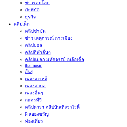
ข่าวรอบโลก
ภัยพิบัติ
ธุรกิจ
คลิปเด็ด
คลิปขำขัน
ข่าว เหตุการณ์ การเมือง
คลิปบอล
คลิปกีฬาอื่นๆ
คลิปแปลก มหัศจรรย์ เหลือเชื่อ
thaimusic
อื่นๆ
เพลงเกาหลี
เพลงสากล
เพลงอื่นๆ
ละครทีวี
คลิปดารา คลิปบันเทิงวาไรตี้
ผี สยองขวัญ
ท่องเที่ยว