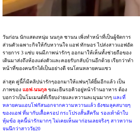
วันก่อน นักแสดงหนุ่ม นนกุล ชานน เพิ่งทำหน้าที่เป็นผู้จัดการ
ส่วนตัวเฉพาะกิจให้กับหวานใจ แอฟ ทักษอร ไปส่งสาวแอฟอัด
รายการ 3 แซ่บ จนมีภาพน่ารักๆ ออกมาให้เห็นทั้งช่วยถือของ
เดินมาส่งถึงห้องแต่งตัวและคอยรับกลับบ้านอีกด้วย เรียกว่าทำ
หน้าที่ของคนรักได้เป็นอย่างดี จนโดนหลายคนแซว
ล่าสุด คู่นี้ก็มีคลิปน่ารักๆออกมาให้แฟนๆได้ยิ้มอีกแล้ว เป็น
ภาพของ
แอฟ-นนกุล
ขณะยืนรอคิวอยู่หน้าร้านอาหาร ต้อง
บอกว่าเป็นโมเมนต์ที่เรียบง่ายและหวานละมุนมากๆ
และที่
หลายคนแอบโฟกัสนอกจากความหวานแล้ว ยังชมลุคสบายๆ
ของแอฟ ที่มากับเสื้อครอป กระโปรงสั้นสีครีม รองเท้าผ้าใบ
หุ้มข้อ ลุคนี้น่ารักมากๆ ไม่เคยเห็นมาก่อนเลยจริงๆ สาวหวาน
จนนึกว่าสาววัย20