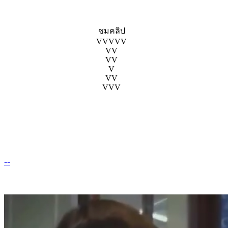
ชมคลิป
VVVVV
VV
VV
V
VV
VVV
--