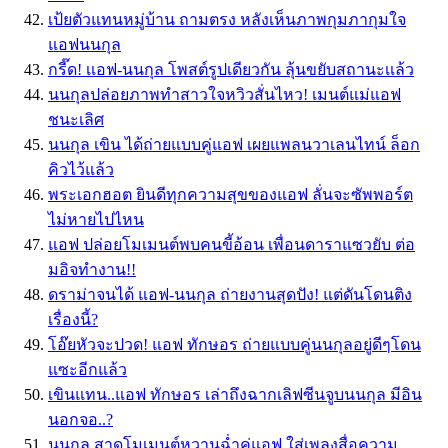
เป้ยตัวแทนหมู่บ้าน ถามตรง หลังเห็นภาพกุมภากุมใจ
แอฟนนกุล
กรี๊ด! เเอฟ-นนกุล โพสต์รูปเดียวกัน ลุ้นขยับสถานะเเล้ว
นนกุลปล่อยภาพทำสาวใจหวิวสั่นไหว! เมนต์แม่แอฟ
ชนะเลิศ
นนกุล เขิน ได้ถ่ายแบบคู่แอฟ เผยแพลนวาเลนไทน์ ล็อก
คิวไว้แล้ว
พระเอกฮอต ยินดีทุกความสุขของแอฟ ลั่นจะซัพพอร์ต
ไม่หายไปไหน
แอฟ ปล่อยโมเมนต์พบคนขี้อ้อน เพื่อนดาราแซวยับ ต่อ
มอิจทำงาน!!
ดราม่าจนได้ แอฟ-นนกุล ถ่ายงานสุดปัง! แต่ดันโดนติง
เรื่องนี้?
โอ๊ยหัวจะปวด! แอฟ ทักษอร ถ่ายแบบคู่นนกุลอยู่ดีๆโดน
แซะอีกแล้ว
เขินแทน..แอฟ ทักษอร เล่าถึงฉากเลิฟซีนจูบนนกุล มีอิน
นอกจอ..?
นนกุล สาดโมเมนต์หวานฉ่ำคู่แอฟ ใส่เพลงสื่อความ