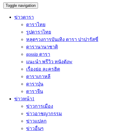
Toggle navigation
ข่าวดารา
ดาราไทย
รูปดาราไทย
หลุดๆวงการบันเทิง ดารา ปาปารัสซี่
ดารานานาชาติ
gossip ดารา
แนะนำ พรีวิว หนังดังw
เรื่องย่อ ละครฮิต
ดาราเกาหลี
ดาราปุ่น
ดาราจีน
ข่าวหน้า1
ข่าวการเมือง
ข่าวอาชญากรรม
ข่าวแปลก
ข่าวอื่นๆ