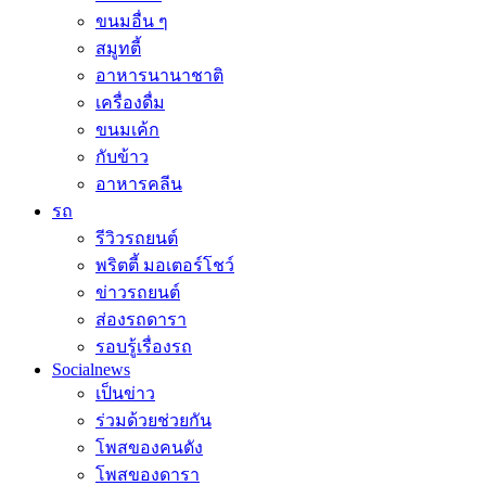
ขนมอื่น ๆ
สมูทตี้
อาหารนานาชาติ
เครื่องดื่ม
ขนมเค้ก
กับข้าว
อาหารคลีน
รถ
รีวิวรถยนต์
พริตตี้ มอเตอร์โชว์
ข่าวรถยนต์
ส่องรถดารา
รอบรู้เรื่องรถ
Socialnews
เป็นข่าว
ร่วมด้วยช่วยกัน
โพสของคนดัง
โพสของดารา