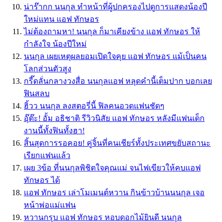
น่าร๊ากก นนกุล ทำหน้าที่ผู้ปกครองไปดูการแสดงน้องปี
ใหม่แทน แอฟ ทักษอร
ไม่ต้องถามหา! นนกุล ก็มาเคียงข้าง แอฟ ทักษอร ให้
กำลังใจ น้องปีใหม่
นนกุล เผยเหตุผลยอมเปิดใจคุย แอฟ ทักษอร แม้เป็นคน
โลกส่วนตัวสูง
กรี๊ดลั่นกลางวงสื่อ นนกุลแอฟ หลุดคำนี้เต็มปาก บอกเลย
ฟินสลบ
ฮิ้วว นนกุล ลงสตอรี่นี้ ฟิลคนอวดแฟนชัดๆ
อุ๊ต๊ะ! อั้ม อธิชาติ รีวิวนิสัย แอฟ ทักษอร หลังมีแฟนเด็ก
งานนี้ทั้งฟินทั้งฮา!
สิ้นสุดการรอคอย! คู่จิ้นที่คนเชียร์ทั้งประเทศขยับสถานะ
เรียกแฟนแล้ว
เผย 3ข้อ ที่นนกุลพิชิตใจคุณแม่ จนไฟเขียวให้คบแอฟ
ทักษอร ได้
แอฟ ทักษอร เล่าโมเมนต์หวาน กินข้าวบ้านนนกุล เจอ
หน้าพ่อแม่แฟน
หวานกรุบ แอฟ ทักษอร หอบดอกไม้ยินดี นนกุล