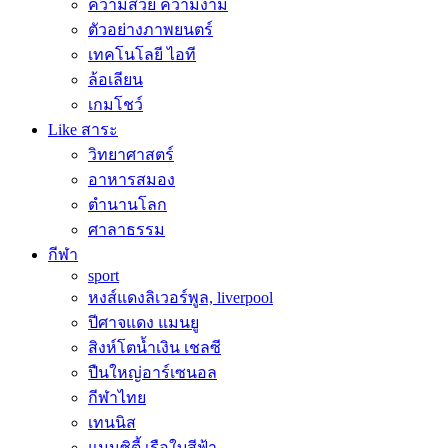
ความสวย ความงาม
ตัวอย่างภาพยนตร์
เทคโนโลยี ไอที
ล้อเลียน
เกมโชว์
Like สาระ
วิทยาศาสตร์
อาหารสมอง
ตำนานโลก
ศาลาธรรม
กีฬา
sport
หงส์แดงลิเวอร์พูล, liverpool
ปีศาจแดง แมนยู
สิงห์โตน้ำเงิน เชลซี
ปืนใหญ่อาร์เซนอล
กีฬาไทย
เทนนิส
แมนซิตี้ เรือใบสีฟ้า