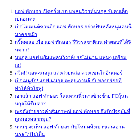
แอฟ ทักษอร เปิดครั้งแรก แพลนวิวาห์นนกุล รับคบเด็ก
เป็นอมตะ
เปิดโมเมนต์ชวนอิจ แอฟ ทักษอร อย่างฟินหลังหนุ่มคนนี้
มาคอยเฝ้า
กรี๊ดดเลย เมื่อ แอฟ ทักษอร รีวิวรสชาตินน คำตอบที่ได้ฟิ
นมาก!
นนกุล-แอฟ แย้มแพลนวิวาห์! รอไม่นาน แฟนๆ เตรียม
เฮ!
สวีต!! แอฟ-นนกุล แต่งสวยหล่อ ควงแขนโกอินเตอร์
เปิดเมนูรัก! แอฟ-นนกุล ตะลุยเกาหลี กับของอร่อยที่
ทำให้หัวใจฟู!
เอาแล้ว แอฟ ทักษอร ใส่แหวนนิ้วนางข้างซ้าย FCลุ้นน
นกุลให้รึเปล่า?
เพจดังร่ายยาวคําสัมภาษณ์ แอฟ ทักษอร ถึงรักปัจจุบันที่
ถูกมองหลากมุม?
นานๆ จะเห็น แอฟ ทักษอร กับโหมดหึงเบาๆเล่นเอาน
นกุล ไปไม่เป็น