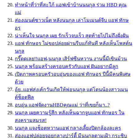
ทำหน้าที่ว่าที่สะใภ้ แอฟเข้าบ้านนนกุล ร่วม HBD คุณ
แม่
ส่องเมนต์ชาวเน็ต หลังนนกุล เล่าโมเมนต์จีบ แอฟ ทักษ
อร
น่าเห็นใจ นนกุล เผย รักเร็วจบเร็ว สุดท้ายไปไม่ถึงฝั่งฝัน
แอฟ ทักษอร ไม่ขอปล่อยผ่านรีบแก้ทันที หลังเห็นโพสต์น
นกุล
กรี๊ดดเลย!!แอฟ-นนกุล เสิร์ฟซีนหวาน งานนี้มีเขินม้วน
นนกุล พร้อมสร้างครอบครัวกับแอฟ ฝันอยากมีลูก
เปิดภาพครอบครัวอบอุ่นของแอฟ ทักษอร ปีนี้มีคนพิเศษ
ด้วย
อุ้ย..แอฟส่งเค้กวันเกิดให้พ่อนนกุล แต่โดนน้องสาวเมน
ต์ช็อตฟีล
อบอุ่น แอฟจัดงานHBDคุณแม่ ว่าที่เขยก็มา..?
นนกุล เผยความรู้สึก หลังเห็นฉากจูบแอฟ ทักษอร ใน
สงครามสมรส!
นนกุล แจงช็อตหวานแอฟ กลางเลี้ยงปิดกล้องละคร
ส่องแอฟปล่อยจอยกลางปาร์ตี้ มีนนกุลตามเฝ้า กระซิบ