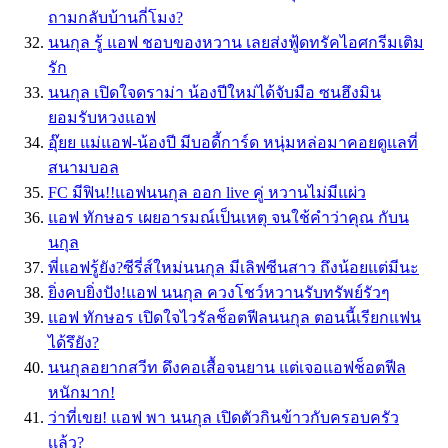
ถามกลับบ้านกี่โมง?
นนกุล รู้ แอฟ ชอบของหวาน เลยส่งฟู้ดทรัคไอศกรีมเติม
รัก
นนกุล เปิดใจดราม่า น้องปีใหม่ได้จับมือ ซนฮึงมิน
ยอมรับหวงแอฟ
อุ๊ยย แม่แอฟ-น้องปี มีบอดี้การ์ด หนุ่มหล่อมาคอยดูแลที่
สนามบอล
FC มีฟิน!!แอฟนนกุล ออก live คู่ หวานไม่มีแผ่ว
แอฟ ทักษอร เผยอารมณ์เป็นเหตุ จนใช้คำว่าคุณ กับน
นกุล
พี่แอฟรู้ยัง?ซีรี่ส์ใหม่นนกุล มีเลิฟซีนสาว ถึงน้อยแต่มีนะ
ยิ่งคบยิ่งปัง!แอฟ นนกุล ควงโชว์หวานรับทรัพย์รัวๆ
แอฟ ทักษอร เปิดใจไวรัลช็อตฟีลนนกุล ตอนนี้เรียกแฟน
ได้รึยัง?
นนกุลอยากสวีท ดึงคอเสื้อจนยาน แต่เจอแอฟช็อตฟีล
หนักมาก!
ว่าที่เขย! เเอฟ พา นนกุล เปิดตัวกินข้าวกับครอบครัว
เเล้ว?