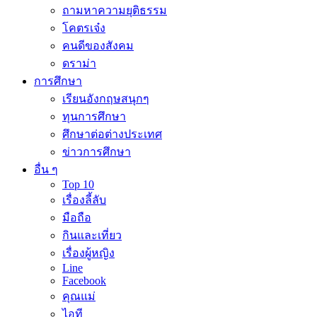
ถามหาความยุติธรรม
โคตรเจ๋ง
คนดีของสังคม
ดราม่า
การศึกษา
เรียนอังกฤษสนุกๆ
ทุนการศึกษา
ศึกษาต่อต่างประเทศ
ข่าวการศึกษา
อื่น ๆ
Top 10
เรื่องลี้ลับ
มือถือ
กินและเที่ยว
เรื่องผู้หญิง
Line
Facebook
คุณแม่
ไอที