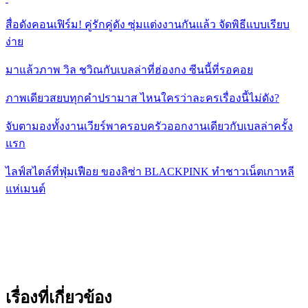
สื่อดังคอนเฟิร์ม! คู่รักคู่ดัง ซุ่มแต่งงานกันแล้ว จัดพิธีแบบเรียบ
ง่าย
มาแล้วภาพ วิล ชวิณกับเบลล่าที่ฮ่องกง ซีนนี้ที่รอคอย
ภาพเดียวสยบทุกคำปรามาส ไหนใครว่าละครเรื่องนี้ไม่ดัง?
จับตามองทั้งงานเวียร์พาครอบครัวออกงานเดียวกับเบลล่าครั้ง
แรก
ไลฟ์สไตล์ที่ฟุ่มเฟือย ของลิซ่า BLACKPINK ทำชาวเน็ตเกาหลี
แห่เมนต์
เรื่องที่เกี่ยวข้อง