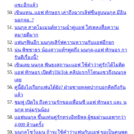
แซะอีกแล้ว
เขินแทน..แอฟ ทักษอร เล่าถึงฉากเลิฟซีนจูบนนกุล มีอิน
นอกจอ..?
นนกุล สาดโมเมนต์หวานฉ่ำคู่แอฟ ใส่เพลงสื่อความ
หมายดีมาก
แฟนๆฟินอีก นนกุลเสิร์ฟความหวานกับแอฟอีกยก
นุ่น พิชชาธร น้องสาวแท้ๆพูดถึง นนกุล-แอฟ ทักษอร กา
รันตีเรื่องนี้?
เขินเลย นนกุล ฟันธงสถานะแอฟ ใช้คำว่าคู่รักได้ไม่ติด
แอฟ ทักษอร เปิดตัวTikTok คลิปแรกก็โดนแซวถึงนนกุล
เลย
คู่นี้ยังไงเรียกแฟนได้ยัง? ฝ่ายชายหลุดปากบอกคิดถึงกัน
แล้ว
ชมพู่ เปิดใจ ถึงความรักของเพื่อนซี แอฟ ทักษอร และ น
นกุล หนุ่มรุ่นน้อง
แอฟนนกุล ขึ้นแท่นคู่รักทรงอิทธิพล ผู้ชมผ่านแอพฯกว่า
4,000 ล้านครั้ง
นนกุลโชว์แมน ถ้าจะใช้คำว่าแฟนกับแอฟ ขอเป็นคนพูด