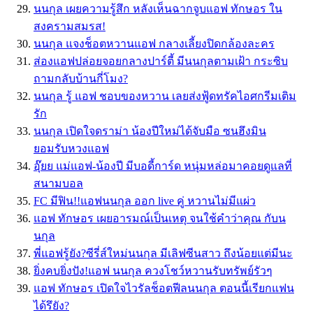
นนกุล เผยความรู้สึก หลังเห็นฉากจูบแอฟ ทักษอร ใน
สงครามสมรส!
นนกุล แจงช็อตหวานแอฟ กลางเลี้ยงปิดกล้องละคร
ส่องแอฟปล่อยจอยกลางปาร์ตี้ มีนนกุลตามเฝ้า กระซิบ
ถามกลับบ้านกี่โมง?
นนกุล รู้ แอฟ ชอบของหวาน เลยส่งฟู้ดทรัคไอศกรีมเติม
รัก
นนกุล เปิดใจดราม่า น้องปีใหม่ได้จับมือ ซนฮึงมิน
ยอมรับหวงแอฟ
อุ๊ยย แม่แอฟ-น้องปี มีบอดี้การ์ด หนุ่มหล่อมาคอยดูแลที่
สนามบอล
FC มีฟิน!!แอฟนนกุล ออก live คู่ หวานไม่มีแผ่ว
แอฟ ทักษอร เผยอารมณ์เป็นเหตุ จนใช้คำว่าคุณ กับน
นกุล
พี่แอฟรู้ยัง?ซีรี่ส์ใหม่นนกุล มีเลิฟซีนสาว ถึงน้อยแต่มีนะ
ยิ่งคบยิ่งปัง!แอฟ นนกุล ควงโชว์หวานรับทรัพย์รัวๆ
แอฟ ทักษอร เปิดใจไวรัลช็อตฟีลนนกุล ตอนนี้เรียกแฟน
ได้รึยัง?