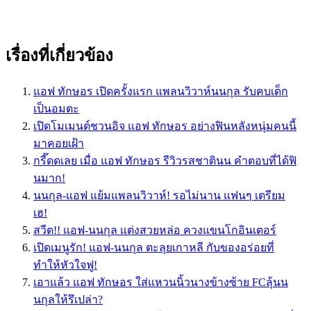
เรื่องที่เกี่ยวข้อง
แอฟ ทักษอร เปิดครั้งแรก แพลนวิวาห์นนกุล รับคบเด็ก
เป็นอมตะ
เปิดโมเมนต์ชวนอิจ แอฟ ทักษอร อย่างฟินหลังหนุ่มคนนี้
มาคอยเฝ้า
กรี๊ดดเลย เมื่อ แอฟ ทักษอร รีวิวรสชาตินน คำตอบที่ได้ฟิ
นมาก!
นนกุล-แอฟ แย้มแพลนวิวาห์! รอไม่นาน แฟนๆ เตรียม
เฮ!
สวีต!! แอฟ-นนกุล แต่งสวยหล่อ ควงแขนโกอินเตอร์
เปิดเมนูรัก! แอฟ-นนกุล ตะลุยเกาหลี กับของอร่อยที่
ทำให้หัวใจฟู!
เอาแล้ว แอฟ ทักษอร ใส่แหวนนิ้วนางข้างซ้าย FCลุ้นน
นกุลให้รึเปล่า?