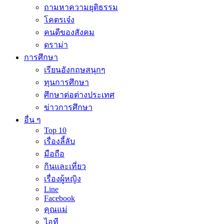
ถามหาความยุติธรรม
โคตรเจ๋ง
คนดีของสังคม
ดราม่า
การศึกษา
เรียนอังกฤษสนุกๆ
ทุนการศึกษา
ศึกษาต่อต่างประเทศ
ข่าวการศึกษา
อื่น ๆ
Top 10
เรื่องลี้ลับ
มือถือ
กินและเที่ยว
เรื่องผู้หญิง
Line
Facebook
คุณแม่
ไอที