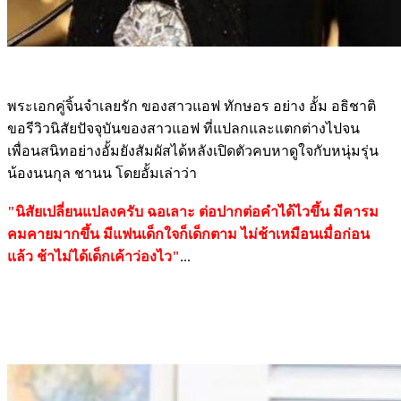
พระเอกคู่จิ้นจำเลยรัก ของสาวแอฟ ทักษอร อย่าง อั้ม อธิชาติ
ขอรีวิวนิสัยปัจจุบันของสาวแอฟ ที่แปลกและแตกต่างไปจน
เพื่อนสนิทอย่างอั้มยังสัมผัสได้หลังเปิดตัวคบหาดูใจกับหนุ่มรุ่น
น้องนนกุล ชานน โดยอั้มเล่าว่า
"นิสัยเปลี่ยนแปลงครับ ฉอเลาะ ต่อปากต่อคำได้ไวขึ้น มีคารม
คมคายมากขึ้น มีแฟนเด็กใจก็เด็กตาม ไม่ช้าเหมือนเมื่อก่อน
แล้ว ช้าไม่ได้เด็กเค้าว่องไว"
...