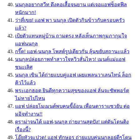
นนกุลอยากสวีท ดึงคอเสื้อจนยาน แต่เจอแอฟช็อตฟีล
หนักมาก!
ว่าที่เขย! เเอฟ พา นนกุล เปิดตัวกินข้าวกับครอบครัว
เเล้ว?
เป้ยตัวแทนหมู่บ้าน ถามตรง หลังเห็นภาพกุมภากุมใจ
แอฟนนกุล
กรี๊ด! เเอฟ-นนกุล โพสต์รูปเดียวกัน ลุ้นขยับสถานะเเล้ว
นนกุลปล่อยภาพทำสาวใจหวิวสั่นไหว! เมนต์แม่แอฟ
ชนะเลิศ
นนกุล เขิน ได้ถ่ายแบบคู่แอฟ เผยแพลนวาเลนไทน์ ล็อก
คิวไว้แล้ว
พระเอกฮอต ยินดีทุกความสุขของแอฟ ลั่นจะซัพพอร์ต
ไม่หายไปไหน
แอฟ ปล่อยโมเมนต์พบคนขี้อ้อน เพื่อนดาราแซวยับ ต่อ
มอิจทำงาน!!
ดราม่าจนได้ แอฟ-นนกุล ถ่ายงานสุดปัง! แต่ดันโดนติง
เรื่องนี้?
โอ๊ยหัวจะปวด! แอฟ ทักษอร ถ่ายแบบคู่นนกุลอยู่ดีๆโดน