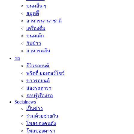
ขนมอื่น ๆ
สมูทตี้
อาหารนานาชาติ
เครื่องดื่ม
ขนมเค้ก
กับข้าว
อาหารคลีน
รถ
รีวิวรถยนต์
พริตตี้ มอเตอร์โชว์
ข่าวรถยนต์
ส่องรถดารา
รอบรู้เรื่องรถ
Socialnews
เป็นข่าว
ร่วมด้วยช่วยกัน
โพสของคนดัง
โพสของดารา