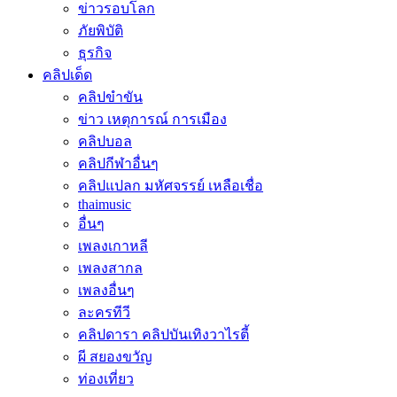
ข่าวรอบโลก
ภัยพิบัติ
ธุรกิจ
คลิปเด็ด
คลิปขำขัน
ข่าว เหตุการณ์ การเมือง
คลิปบอล
คลิปกีฬาอื่นๆ
คลิปแปลก มหัศจรรย์ เหลือเชื่อ
thaimusic
อื่นๆ
เพลงเกาหลี
เพลงสากล
เพลงอื่นๆ
ละครทีวี
คลิปดารา คลิปบันเทิงวาไรตี้
ผี สยองขวัญ
ท่องเที่ยว