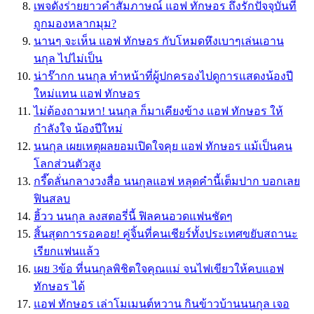
เพจดังร่ายยาวคําสัมภาษณ์ แอฟ ทักษอร ถึงรักปัจจุบันที่
ถูกมองหลากมุม?
นานๆ จะเห็น แอฟ ทักษอร กับโหมดหึงเบาๆเล่นเอาน
นกุล ไปไม่เป็น
น่าร๊ากก นนกุล ทำหน้าที่ผู้ปกครองไปดูการแสดงน้องปี
ใหม่แทน แอฟ ทักษอร
ไม่ต้องถามหา! นนกุล ก็มาเคียงข้าง แอฟ ทักษอร ให้
กำลังใจ น้องปีใหม่
นนกุล เผยเหตุผลยอมเปิดใจคุย แอฟ ทักษอร แม้เป็นคน
โลกส่วนตัวสูง
กรี๊ดลั่นกลางวงสื่อ นนกุลแอฟ หลุดคำนี้เต็มปาก บอกเลย
ฟินสลบ
ฮิ้วว นนกุล ลงสตอรี่นี้ ฟิลคนอวดแฟนชัดๆ
สิ้นสุดการรอคอย! คู่จิ้นที่คนเชียร์ทั้งประเทศขยับสถานะ
เรียกแฟนแล้ว
เผย 3ข้อ ที่นนกุลพิชิตใจคุณแม่ จนไฟเขียวให้คบแอฟ
ทักษอร ได้
แอฟ ทักษอร เล่าโมเมนต์หวาน กินข้าวบ้านนนกุล เจอ