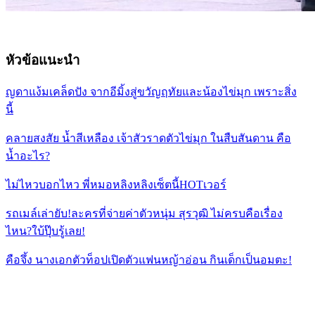
หัวข้อแนะนำ
ญดาแง้มเคล็ดปัง จากอีมิ้งสู่ขวัญฤทัยและน้องไข่มุก เพราะสิ่ง
นี้
คลายสงสัย น้ำสีเหลือง เจ้าสัวราดตัวไข่มุก ในสืบสันดาน คือ
น้ำอะไร?
ไม่ไหวบอกไหว พี่หมอหลิงหลิงเซ็ตนี้HOTเวอร์
รถเมล์เล่ายับ!ละครที่จ่ายค่าตัวหนุ่ม สุรวุฒิ ไม่ครบคือเรื่อง
ไหน?ใบ้ปุ๊บรู้เลย!
คือจึ้ง นางเอกตัวท็อปเปิดตัวแฟนหญ้าอ่อน กินเด็กเป็นอมตะ!