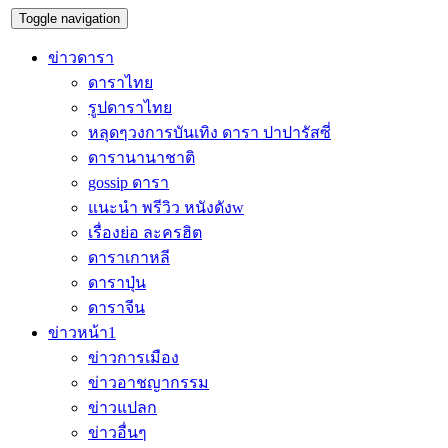
Toggle navigation
ข่าวดารา
ดาราไทย
รูปดาราไทย
หลุดๆวงการบันเทิง ดารา ปาปารัสซี่
ดารานานาชาติ
gossip ดารา
แนะนำ พรีวิว หนังดังw
เรื่องย่อ ละครฮิต
ดาราเกาหลี
ดาราปุ่น
ดาราจีน
ข่าวหน้า1
ข่าวการเมือง
ข่าวอาชญากรรม
ข่าวแปลก
ข่าวอื่นๆ