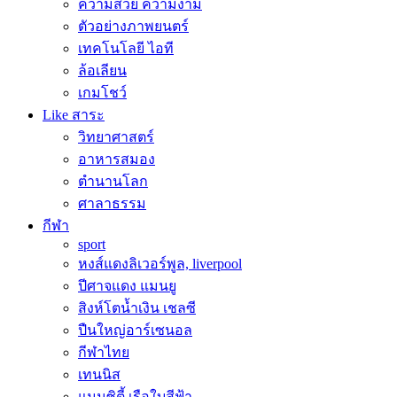
ความสวย ความงาม
ตัวอย่างภาพยนตร์
เทคโนโลยี ไอที
ล้อเลียน
เกมโชว์
Like สาระ
วิทยาศาสตร์
อาหารสมอง
ตำนานโลก
ศาลาธรรม
กีฬา
sport
หงส์แดงลิเวอร์พูล, liverpool
ปีศาจแดง แมนยู
สิงห์โตน้ำเงิน เชลซี
ปืนใหญ่อาร์เซนอล
กีฬาไทย
เทนนิส
แมนซิตี้ เรือใบสีฟ้า