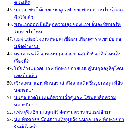
ชนะเลิศ
นนกุล เขิน ได้ถ่ายแบบคู่แอฟ เผยแพลนวาเลนไทน์ ล็อก
คิวไว้แล้ว
พระเอกฮอต ยินดีทุกความสุขของแอฟ ลั่นจะซัพพอร์ต
ไม่หายไปไหน
แอฟ ปล่อยโมเมนต์พบคนขี้อ้อน เพื่อนดาราแซวยับ ต่อ
มอิจทำงาน!!
ดราม่าจนได้ แอฟ-นนกุล ถ่ายงานสุดปัง! แต่ดันโดนติง
เรื่องนี้?
โอ๊ยหัวจะปวด! แอฟ ทักษอร ถ่ายแบบคู่นนกุลอยู่ดีๆโดน
แซะอีกแล้ว
เขินแทน..แอฟ ทักษอร เล่าถึงฉากเลิฟซีนจูบนนกุล มีอิน
นอกจอ..?
นนกุล สาดโมเมนต์หวานฉ่ำคู่แอฟ ใส่เพลงสื่อความ
หมายดีมาก
แฟนๆฟินอีก นนกุลเสิร์ฟความหวานกับแอฟอีกยก
นุ่น พิชชาธร น้องสาวแท้ๆพูดถึง นนกุล-แอฟ ทักษอร กา
รันตีเรื่องนี้?