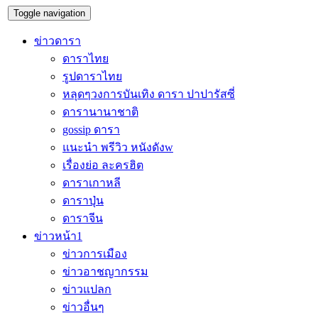
Toggle navigation
ข่าวดารา
ดาราไทย
รูปดาราไทย
หลุดๆวงการบันเทิง ดารา ปาปารัสซี่
ดารานานาชาติ
gossip ดารา
แนะนำ พรีวิว หนังดังw
เรื่องย่อ ละครฮิต
ดาราเกาหลี
ดาราปุ่น
ดาราจีน
ข่าวหน้า1
ข่าวการเมือง
ข่าวอาชญากรรม
ข่าวแปลก
ข่าวอื่นๆ