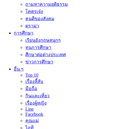
ถามหาความยุติธรรม
โคตรเจ๋ง
คนดีของสังคม
ดราม่า
การศึกษา
เรียนอังกฤษสนุกๆ
ทุนการศึกษา
ศึกษาต่อต่างประเทศ
ข่าวการศึกษา
อื่น ๆ
Top 10
เรื่องลี้ลับ
มือถือ
กินและเที่ยว
เรื่องผู้หญิง
Line
Facebook
คุณแม่
ไอที