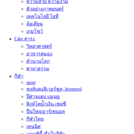
ความสวย ความงาม
ตัวอย่างภาพยนตร์
เทคโนโลยี ไอที
ล้อเลียน
เกมโชว์
Like สาระ
วิทยาศาสตร์
อาหารสมอง
ตำนานโลก
ศาลาธรรม
กีฬา
sport
หงส์แดงลิเวอร์พูล, liverpool
ปีศาจแดง แมนยู
สิงห์โตน้ำเงิน เชลซี
ปืนใหญ่อาร์เซนอล
กีฬาไทย
เทนนิส
แมนซิตี้ เรือใบสีฟ้า