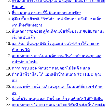
กรี๊ดลั่นกลางวงสื่อ นนกุลแอฟ หลุดคำนี้เต็มปาก บอกเลย
ฟินสลบ
ฮิ้วว นนกุล ลงสตอรี่นี้ ฟิลคนอวดแฟนชัดๆ
อุ๊ต๊ะ! อั้ม อธิชาติ รีวิวนิสัย แอฟ ทักษอร หลังมีแฟนเด็ก
งานนี้ทั้งฟินทั้งฮา!
สิ้นสุดการรอคอย! คู่จิ้นที่คนเชียร์ทั้งประเทศขยับสถานะ
เรียกแฟนแล้ว
เผย 3ข้อ ที่นนกุลพิชิตใจคุณแม่ จนไฟเขียวให้คบแอฟ
ทักษอร ได้
แอฟ ทักษอร เล่าโมเมนต์หวาน กินข้าวบ้านนนกุล เจอ
หน้าพ่อแม่แฟน
หวานกรุบ แอฟ ทักษอร หอบดอกไม้ยินดี นนกุล
ทำหน้าที่ว่าที่สะใภ้ แอฟเข้าบ้านนนกุล ร่วม HBD คุณ
แม่
ส่องเมนต์ชาวเน็ต หลังนนกุล เล่าโมเมนต์จีบ แอฟ ทักษ
อร
น่าเห็นใจ นนกุล เผย รักเร็วจบเร็ว สุดท้ายไปไม่ถึงฝั่งฝัน
แอฟ ทักษอร ไม่ขอปล่อยผ่านรีบแก้ทันที หลังเห็นโพสต์น