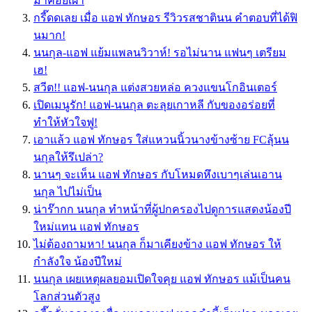
มาคอยเฝ้า
กรี๊ดดเลย เมื่อ แอฟ ทักษอร รีวิวรสชาตินน คำตอบที่ได้ฟิ
นมาก!
นนกุล-แอฟ แย้มแพลนวิวาห์! รอไม่นาน แฟนๆ เตรียม
เฮ!
สวีต!! แอฟ-นนกุล แต่งสวยหล่อ ควงแขนโกอินเตอร์
เปิดเมนูรัก! แอฟ-นนกุล ตะลุยเกาหลี กับของอร่อยที่
ทำให้หัวใจฟู!
เอาแล้ว แอฟ ทักษอร ใส่แหวนนิ้วนางข้างซ้าย FCลุ้นน
นกุลให้รึเปล่า?
นานๆ จะเห็น แอฟ ทักษอร กับโหมดหึงเบาๆเล่นเอาน
นกุล ไปไม่เป็น
น่าร๊ากก นนกุล ทำหน้าที่ผู้ปกครองไปดูการแสดงน้องปี
ใหม่แทน แอฟ ทักษอร
ไม่ต้องถามหา! นนกุล ก็มาเคียงข้าง แอฟ ทักษอร ให้
กำลังใจ น้องปีใหม่
นนกุล เผยเหตุผลยอมเปิดใจคุย แอฟ ทักษอร แม้เป็นคน
โลกส่วนตัวสูง