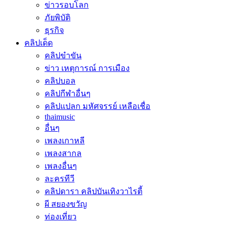
ข่าวรอบโลก
ภัยพิบัติ
ธุรกิจ
คลิปเด็ด
คลิปขำขัน
ข่าว เหตุการณ์ การเมือง
คลิปบอล
คลิปกีฬาอื่นๆ
คลิปแปลก มหัศจรรย์ เหลือเชื่อ
thaimusic
อื่นๆ
เพลงเกาหลี
เพลงสากล
เพลงอื่นๆ
ละครทีวี
คลิปดารา คลิปบันเทิงวาไรตี้
ผี สยองขวัญ
ท่องเที่ยว