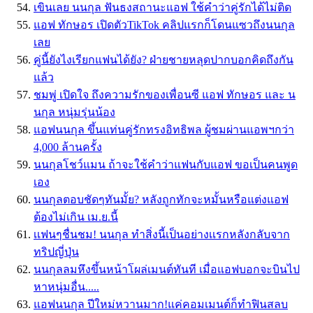
เขินเลย นนกุล ฟันธงสถานะแอฟ ใช้คำว่าคู่รักได้ไม่ติด
แอฟ ทักษอร เปิดตัวTikTok คลิปแรกก็โดนแซวถึงนนกุล
เลย
คู่นี้ยังไงเรียกแฟนได้ยัง? ฝ่ายชายหลุดปากบอกคิดถึงกัน
แล้ว
ชมพู่ เปิดใจ ถึงความรักของเพื่อนซี แอฟ ทักษอร และ น
นกุล หนุ่มรุ่นน้อง
แอฟนนกุล ขึ้นแท่นคู่รักทรงอิทธิพล ผู้ชมผ่านแอพฯกว่า
4,000 ล้านครั้ง
นนกุลโชว์แมน ถ้าจะใช้คำว่าแฟนกับแอฟ ขอเป็นคนพูด
เอง
นนกุลตอบชัดๆทันมั้ย? หลังถูกทักจะหมั้นหรือแต่งแอฟ
ต้องไม่เกิน เม.ย.นี้
เเฟนๆชื่นชม! นนกุล ทำสิ่งนี้เป็นอย่างเเรกหลังกลับจาก
ทริปญี่ปุ่น
นนกุลลมหึงขึ้นหน้าโผล่เมนต์ทันที เมื่อแอฟบอกจะบินไป
หาหนุ่มอื่น.....
แอฟนนกุล ปีใหม่หวานมาก!แค่คอมเมนต์ก็ทำฟินสลบ