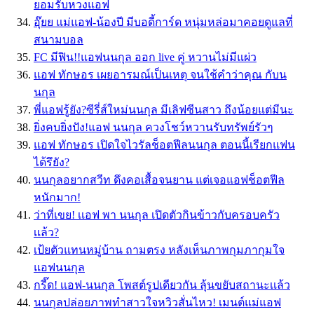
ยอมรับหวงแอฟ
อุ๊ยย แม่แอฟ-น้องปี มีบอดี้การ์ด หนุ่มหล่อมาคอยดูแลที่
สนามบอล
FC มีฟิน!!แอฟนนกุล ออก live คู่ หวานไม่มีแผ่ว
แอฟ ทักษอร เผยอารมณ์เป็นเหตุ จนใช้คำว่าคุณ กับน
นกุล
พี่แอฟรู้ยัง?ซีรี่ส์ใหม่นนกุล มีเลิฟซีนสาว ถึงน้อยแต่มีนะ
ยิ่งคบยิ่งปัง!แอฟ นนกุล ควงโชว์หวานรับทรัพย์รัวๆ
แอฟ ทักษอร เปิดใจไวรัลช็อตฟีลนนกุล ตอนนี้เรียกแฟน
ได้รึยัง?
นนกุลอยากสวีท ดึงคอเสื้อจนยาน แต่เจอแอฟช็อตฟีล
หนักมาก!
ว่าที่เขย! เเอฟ พา นนกุล เปิดตัวกินข้าวกับครอบครัว
เเล้ว?
เป้ยตัวแทนหมู่บ้าน ถามตรง หลังเห็นภาพกุมภากุมใจ
แอฟนนกุล
กรี๊ด! เเอฟ-นนกุล โพสต์รูปเดียวกัน ลุ้นขยับสถานะเเล้ว
นนกุลปล่อยภาพทำสาวใจหวิวสั่นไหว! เมนต์แม่แอฟ