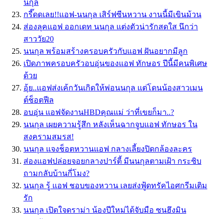
นกุล
กรี๊ดดเลย!!แอฟ-นนกุล เสิร์ฟซีนหวาน งานนี้มีเขินม้วน
ส่องลุคแอฟ ออกเดท นนกุล แต่งตัวน่ารักสดใส นึกว่า
สาววัย20
นนกุล พร้อมสร้างครอบครัวกับแอฟ ฝันอยากมีลูก
เปิดภาพครอบครัวอบอุ่นของแอฟ ทักษอร ปีนี้มีคนพิเศษ
ด้วย
อุ้ย..แอฟส่งเค้กวันเกิดให้พ่อนนกุล แต่โดนน้องสาวเมน
ต์ช็อตฟีล
อบอุ่น แอฟจัดงานHBDคุณแม่ ว่าที่เขยก็มา..?
นนกุล เผยความรู้สึก หลังเห็นฉากจูบแอฟ ทักษอร ใน
สงครามสมรส!
นนกุล แจงช็อตหวานแอฟ กลางเลี้ยงปิดกล้องละคร
ส่องแอฟปล่อยจอยกลางปาร์ตี้ มีนนกุลตามเฝ้า กระซิบ
ถามกลับบ้านกี่โมง?
นนกุล รู้ แอฟ ชอบของหวาน เลยส่งฟู้ดทรัคไอศกรีมเติม
รัก
นนกุล เปิดใจดราม่า น้องปีใหม่ได้จับมือ ซนฮึงมิน