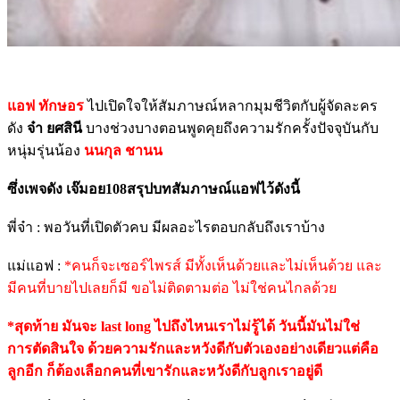
แอฟ ทักษอร
ไปเปิดใจให้สัมภาษณ์หลากมุมชีวิตกับผู้จัดละคร
ดัง
จ๋า ยศสินี
บางช่วงบางตอนพูดคุยถึงความรักครั้งปัจจุบันกับ
หนุ่มรุ่นน้อง
นนกุล ชานน
ซึ่งเพจดัง เจ๊มอย108สรุปบทสัมภาษณ์แอฟไว้ดังนี้
พี่จ๋า : พอวันที่เปิดตัวคบ มีผลอะไรตอบกลับถึงเราบ้าง
แม่แอฟ :
*คนก็จะเซอร์ไพรส์ มีทั้งเห็นด้วยและไม่เห็นด้วย และ
มีคนที่บายไปเลยก็มี ขอไม่ติดตามต่อ ไม่ใช่คนไกลด้วย
*สุดท้าย มันจะ last long ไปถึงไหนเราไม่รู้ได้ วันนี้มันไม่ใช่
การตัดสินใจ ด้วยความรักและหวังดีกับตัวเองอย่างเดียวแต่คือ
ลูกอีก ก็ต้องเลือกคนที่เขารักและหวังดีกับลูกเราอยู่ดี