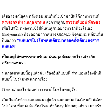
เสียอารมณ์สุดๆ หลังคอมเมนต์หนึ่งเข้ามาปั่นใต้ภาพหวานที่
พระเอกหนุ่ม นนกุล ชานน
ลงภาพคู่กับ
สาวรุ่นพี่แอฟ ทักษอร
เพื่อโปรโมทผลงานซีรี่ส์ที่เล่นคู่กันอย่างหารักด้วยใจเธอ
(findyourself) ที่จะออกอากาศทาง GMM25 ซึ่งคอมเมนต์ปั่นนั้น
ก็บอกว่า
"แม่แอฟโปรโมทคนเดียวมาตลอดทั้งเดือน สงสาร
แม่แอฟ"
เป็นเหตุให้พลพรรคคนรักแอฟนนกุล ต้องออกโรงเฉ่ง เอ้ย
อธิบายแทนว่า
นนกุลเขาแบบนี้อยู่แล้วค่ะ เรื่องอื่นก็แบบนี้ ส่วนแอฟเรื่องอื่นก็
แบบนี้ โปรโมทหนักทุกเรื่อง,
?? ดราม่าอะไรก่อนค่าาา เขาก็โปรโมทอยู่จ๊ะ,
มันเป็นสไตล์ของแต่ละคนอยู่แล้ว นนกุลเล่นเรื่องไหนก็ไม่ค่อย
โปรโมท พี่แอฟเล่นเรื่องไหนเค้าก็ลงรูปบ่อยอยู่แล้ว จะมาสร้า