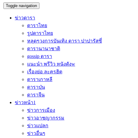
Toggle navigation
ข่าวดารา
ดาราไทย
รูปดาราไทย
หลุดๆวงการบันเทิง ดารา ปาปารัสซี่
ดารานานาชาติ
gossip ดารา
แนะนำ พรีวิว หนังดังw
เรื่องย่อ ละครฮิต
ดาราเกาหลี
ดาราปุ่น
ดาราจีน
ข่าวหน้า1
ข่าวการเมือง
ข่าวอาชญากรรม
ข่าวแปลก
ข่าวอื่นๆ