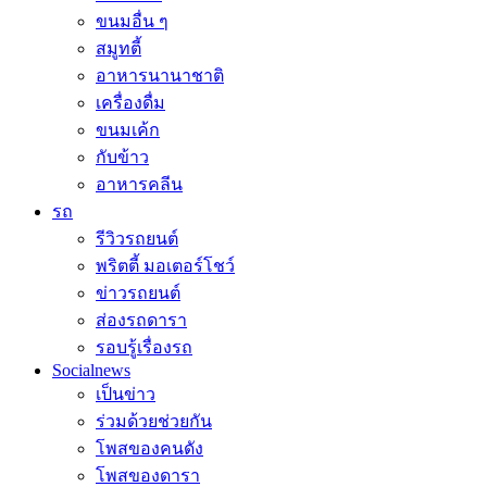
ขนมอื่น ๆ
สมูทตี้
อาหารนานาชาติ
เครื่องดื่ม
ขนมเค้ก
กับข้าว
อาหารคลีน
รถ
รีวิวรถยนต์
พริตตี้ มอเตอร์โชว์
ข่าวรถยนต์
ส่องรถดารา
รอบรู้เรื่องรถ
Socialnews
เป็นข่าว
ร่วมด้วยช่วยกัน
โพสของคนดัง
โพสของดารา