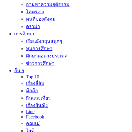
ถามหาความยุติธรรม
โคตรเจ๋ง
คนดีของสังคม
ดราม่า
การศึกษา
เรียนอังกฤษสนุกๆ
ทุนการศึกษา
ศึกษาต่อต่างประเทศ
ข่าวการศึกษา
อื่น ๆ
Top 10
เรื่องลี้ลับ
มือถือ
กินและเที่ยว
เรื่องผู้หญิง
Line
Facebook
คุณแม่
ไอที