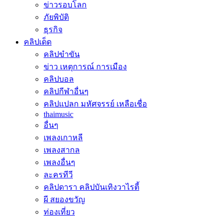
ข่าวรอบโลก
ภัยพิบัติ
ธุรกิจ
คลิปเด็ด
คลิปขำขัน
ข่าว เหตุการณ์ การเมือง
คลิปบอล
คลิปกีฬาอื่นๆ
คลิปแปลก มหัศจรรย์ เหลือเชื่อ
thaimusic
อื่นๆ
เพลงเกาหลี
เพลงสากล
เพลงอื่นๆ
ละครทีวี
คลิปดารา คลิปบันเทิงวาไรตี้
ผี สยองขวัญ
ท่องเที่ยว