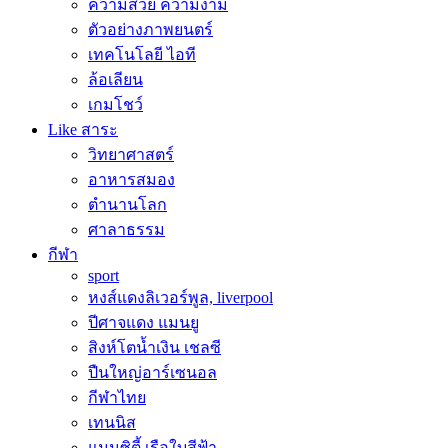
ความสวย ความงาม
ตัวอย่างภาพยนตร์
เทคโนโลยี ไอที
ล้อเลียน
เกมโชว์
Like สาระ
วิทยาศาสตร์
อาหารสมอง
ตำนานโลก
ศาลาธรรม
กีฬา
sport
หงส์แดงลิเวอร์พูล, liverpool
ปีศาจแดง แมนยู
สิงห์โตน้ำเงิน เชลซี
ปืนใหญ่อาร์เซนอล
กีฬาไทย
เทนนิส
แมนซิตี้ เรือใบสีฟ้า