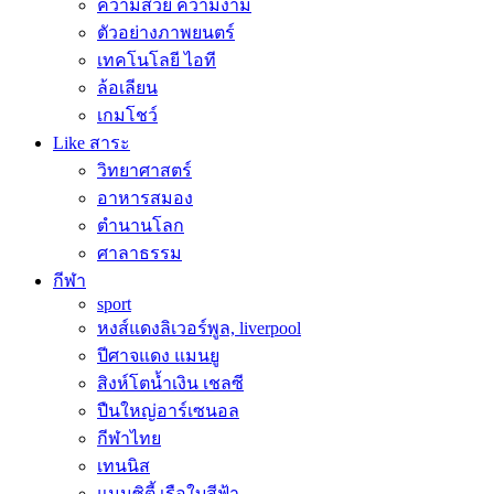
ความสวย ความงาม
ตัวอย่างภาพยนตร์
เทคโนโลยี ไอที
ล้อเลียน
เกมโชว์
Like สาระ
วิทยาศาสตร์
อาหารสมอง
ตำนานโลก
ศาลาธรรม
กีฬา
sport
หงส์แดงลิเวอร์พูล, liverpool
ปีศาจแดง แมนยู
สิงห์โตน้ำเงิน เชลซี
ปืนใหญ่อาร์เซนอล
กีฬาไทย
เทนนิส
แมนซิตี้ เรือใบสีฟ้า