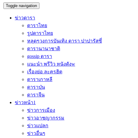
Toggle navigation
ข่าวดารา
ดาราไทย
รูปดาราไทย
หลุดๆวงการบันเทิง ดารา ปาปารัสซี่
ดารานานาชาติ
gossip ดารา
แนะนำ พรีวิว หนังดังw
เรื่องย่อ ละครฮิต
ดาราเกาหลี
ดาราปุ่น
ดาราจีน
ข่าวหน้า1
ข่าวการเมือง
ข่าวอาชญากรรม
ข่าวแปลก
ข่าวอื่นๆ