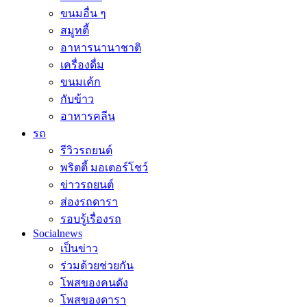
ขนมอื่น ๆ
สมูทตี้
อาหารนานาชาติ
เครื่องดื่ม
ขนมเค้ก
กับข้าว
อาหารคลีน
รถ
รีวิวรถยนต์
พริตตี้ มอเตอร์โชว์
ข่าวรถยนต์
ส่องรถดารา
รอบรู้เรื่องรถ
Socialnews
เป็นข่าว
ร่วมด้วยช่วยกัน
โพสของคนดัง
โพสของดารา