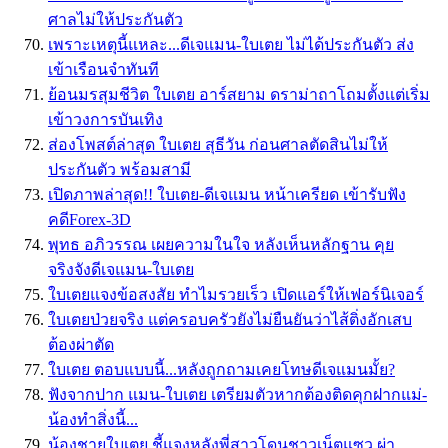
ศาลไม่ให้ประกันตัว
เพราะเหตุนี้แหละ...ดีเจแมน-ใบเตย ไม่ได้ประกันตัว ส่ง
เข้าเรือนจำทันที
ย้อนมรสุมชีวิต ใบเตย อาร์สยาม ดราม่าถาโถมตั้งเเต่เริ่ม
เข้าวงการบันเทิง
ส่องโพสต์ล่าสุด ใบเตย สุธีวัน ก่อนศาลตัดสินไม่ให้
ประกันตัว พร้อมสามี
เปิดภาพล่าสุด!! ใบเตย-ดีเจแมน หน้าเครียด เข้ารับฟัง
คดีForex-3D
พุทธ อภิวรรณ เผยความในใจ หลังเห็นหลักฐาน คุย
จริงจังดีเจแมน-ใบเตย
ใบเตยแจงข้อสงสัย ทำไมรวยเร็ว เปิดแอร์ให้เฟอร์นิเจอร์
ใบเตยป่วยจริง แต่ครอบครัวยังไม่ยืนยันว่าไส้ติ่งอักเสบ
ต้องผ่าตัด
ใบเตย ตอบแบบนี้...หลังถูกถามเคยโทษดีเจแมนมั้ย?
ฟังจากปาก แมน-ใบเตย เตรียมตัวหากต้องติดคุกฝากแม่-
น้องทำสิ่งนี้...
น้องชายใบเตย ชี้แจงหลังพี่สาวโดนชาวเน็ตแซว ผ่า