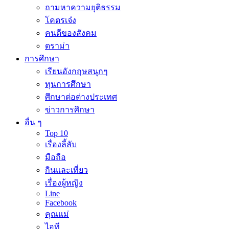
ถามหาความยุติธรรม
โคตรเจ๋ง
คนดีของสังคม
ดราม่า
การศึกษา
เรียนอังกฤษสนุกๆ
ทุนการศึกษา
ศึกษาต่อต่างประเทศ
ข่าวการศึกษา
อื่น ๆ
Top 10
เรื่องลี้ลับ
มือถือ
กินและเที่ยว
เรื่องผู้หญิง
Line
Facebook
คุณแม่
ไอที