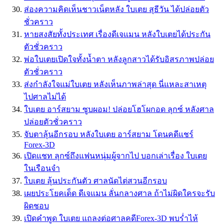
ส่องความคิดเห็นชาวเน็ตหลัง ใบเตย สุธีวัน ได้ปล่อยตัว
ชั่วคราว
หายสงสัยทั้งประเทศ เรื่องดีเจแมน หลังใบเตยได้ประกัน
ตัวชั่วคราว
พ่อใบเตยเปิดใจทั้งน้ำตา หลังลูกสาวได้รับอิสรภาพปล่อย
ตัวชั่วคราว
ส่งกำลังใจแม่ใบเตย หลังเห็นภาพล่าสุด นี่แหละสาเหตุ
ไปศาลไม่ได้
ใบเตย อาร์สยาม ซูบผอม! ปล่อยโฮโผกอด ลุกซ์ หลังศาล
ปล่อยตัวชั่วคราว
จับตาลุ้นอีกรอบ หลังใบเตย อาร์สยาม โดนคดีแชร์
Forex-3D
เปิดแชท ลุกซ์ถึงแฟนหนุ่มผู้จากไป บอกเล่าเรื่อง ใบเตย
ในเรือนจำ
ใบเตย ลุ้นประกันตัว ศาลนัดไต่สวนอีกรอบ
เผยประโยคเด็ด ดีเจแมน ลั่นกลางศาล ถ้าไม่ผิดใครจะรับ
ผิดชอบ
เปิดคำพูด ใบเตย แถลงต่อศาลคดีForex-3D พบร่ำไห้