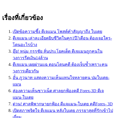
เรื่องที่เกี่ยวข้อง
เปิดข้อความซึ้ง ดีเจแมน โพสต์คำสัญญาถึง ใบเตย
ดีเจแมน เล่าละเอียดยิบชีวิตในคุก1ปี7เดือน ต้องเจอใคร-
โดนอะไรบ้าง
อุ๊ย! หนุ่ม กรรชัย ลั่นประโยคเด็ด ดีเจแมนถูกคนใน
วงการรีดเงิน14ล้าน
ดีเจแมน เผยผ่านแฉ ตอนโดนคดี ต้องเจ็บซ้ำเพราะคน
วงการเดียวกัน
อั๋น ภูวนาท แสดงความเห็นแทนใจหลายคน ปมใบเตย-
แมน
ส่องความเห็นชาวเน็ต ศาลยกฟ้องคดี Forex-3D ดีเจ
แมน-ใบเตย
ด่วน! ศาลพิพากษายกฟ้อง ดีแจแมน-ใบเตย คดีForex- 3D
เปิดสภาพจิตใจ ดีเจแมน หลังใบเตย ภรรยาสุดที่รักเข้าไป
เยี่ยม