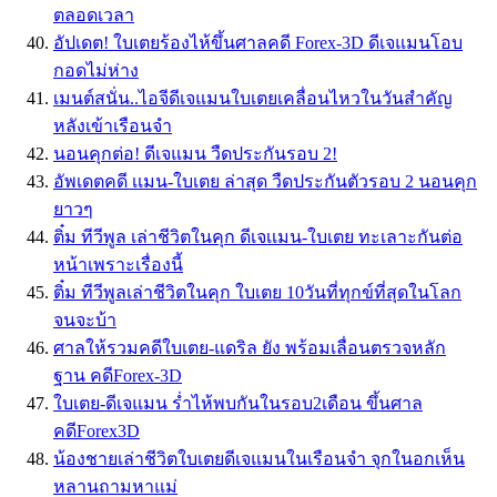
ตลอดเวลา
อัปเดต! ใบเตยร้องไห้ขึ้นศาลคดี Forex-3D ดีเจแมนโอบ
กอดไม่ห่าง
เมนต์สนั่น..ไอจีดีเจแมนใบเตยเคลื่อนไหวในวันสำคัญ
หลังเข้าเรือนจำ
นอนคุกต่อ! ดีเจแมน วืดประกันรอบ 2!
อัพเดตคดี เเมน-ใบเตย ล่าสุด วืดประกันตัวรอบ 2 นอนคุก
ยาวๆ
ติ๋ม ทีวีพูล เล่าชีวิตในคุก ดีเจเเมน-ใบเตย ทะเลาะกันต่อ
หน้าเพราะเรื่องนี้
ติ๋ม ทีวีพูลเล่าชีวิตในคุก ใบเตย 10วันที่ทุกข์ที่สุดในโลก
จนจะบ้า
ศาลให้รวมคดีใบเตย-แดริล ยัง พร้อมเลื่อนตรวจหลัก
ฐาน คดีForex-3D
ใบเตย-ดีเจแมน ร่ำไห้พบกันในรอบ2เดือน ขึ้นศาล
คดีForex3D
น้องชายเล่าชีวิตใบเตยดีเจแมนในเรือนจำ จุกในอกเห็น
หลานถามหาแม่