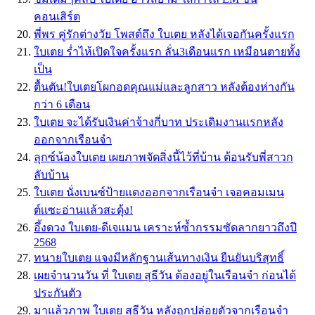
คอนเสิร์ต
พี่พร คู่รักต่างวัย โพสต์ถึง ใบเตย หลังได้เจอกันครั้งแรก
ใบเตย ร่ำไห้เปิดใจครั้งแรก ลั่น3เดือนแรก เหมือนตายทั้ง
เป็น
ตื้นตัน!ใบเตยโผกอดคุณแม่และลูกสาว หลังต้องห่างกัน
กว่า 6 เดือน
ใบเตย จะได้รับเงินค่าจ้างกี่บาท ประเดิมงานเเรกหลัง
ออกจากเรือนจำ
ลุกซ์น้องใบเตย เผยภาพจัดสิ่งนี้ไว้ที่บ้าน ต้อนรับพี่สาวก
ลับบ้าน
ใบเตย นั่งเบนซ์ป้ายเเดงออกจากเรือนจำ เจอคอมเมน
ต์เเซะอ่านเเล้วสะดุ้ง!
อึ้งดวง ใบเตย-ดีเจเเมน เคราะห์ซ้ำกรรมซัดลากยาวถึงปี
2568
ทนายใบเตย แจงมีหลักฐานเส้นทางเงิน ยืนยันบริสุทธิ์
เผยจำนวนวัน ที่ ใบเตย สุธีวัน ต้องอยู่ในเรือนจำ ก่อนได้
ประกันตัว
มาแล้วภาพ ใบเตย สุธีวัน หลังถูกปล่อยตัวจากเรือนจำ