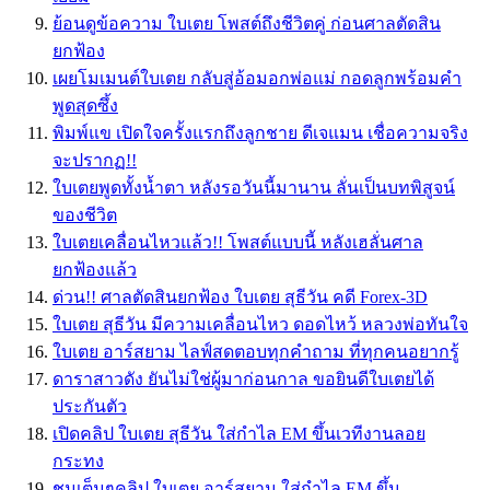
ย้อนดูข้อความ ใบเตย โพสต์ถึงชีวิตคู่ ก่อนศาลตัดสิน
ยกฟ้อง
เผยโมเมนต์ใบเตย กลับสู่อ้อมอกพ่อแม่ กอดลูกพร้อมคำ
พูดสุดซึ้ง
พิมพ์แข เปิดใจครั้งแรกถึงลูกชาย ดีเจแมน เชื่อความจริง
จะปรากฏ!!
ใบเตยพูดทั้งน้ำตา หลังรอวันนี้มานาน ลั่นเป็นบทพิสูจน์
ของชีวิต
ใบเตยเคลื่อนไหวแล้ว!! โพสต์แบบนี้ หลังเฮลั่นศาล
ยกฟ้องแล้ว
ด่วน!! ศาลตัดสินยกฟ้อง ใบเตย สุธีวัน คดี Forex-3D
ใบเตย สุธีวัน มีความเคลื่อนไหว ดอดไหว้ หลวงพ่อทันใจ
ใบเตย อาร์สยาม ไลฟ์สดตอบทุกคำถาม ที่ทุกคนอยากรู้
ดาราสาวดัง ยันไม่ใช่ผู้มาก่อนกาล ขอยินดีใบเตยได้
ประกันตัว
เปิดคลิป ใบเตย สุธีวัน ใส่กำไล EM ขึ้นเวทีงานลอย
กระทง
ชมเต็มๆคลิป ใบเตย อาร์สยาม ใส่กำไล EM ขึ้น