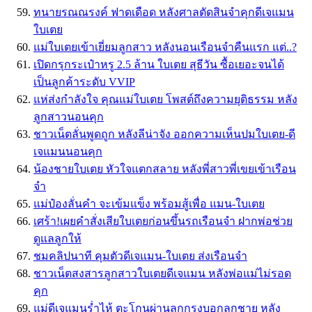
ทนายรณณรงค์ ฟาดเดือด หลังศาลตัดสินจำคุกดีเจแมน
ใบเตย
แม่ใบเตยเข้าเยี่ยมลูกสาว หลังนอนเรือนจำคืนแรก แต่..?
เปิดกรุกระเป๋าหรู 2.5 ล้าน ใบเตย สุธีวัน ซื้อเยอะจนได้
เป็นลูกค้าระดับ VVIP
แห่ส่งกำลังใจ คุณแม่ใบเตย โพสต์ถึงความยุติธรรม หลัง
ลูกสาวนอนคุก
ชาวเน็ตลั่นพูดถูก หลังลีน่าจัง ออกความเห็นปมใบเตย-ดี
เจแมนนอนคุก
น้องชายใบเตย หัวใจแตกสลาย หลังพี่สาวพี่เขยเข้าเรือน
จำ
แม่ป๋องลั่นคำ จะเข้มแข็ง พร้อมสู้เพื่อ แมน-ใบเตย
เศร้า!เผยคำสั่งเสียใบเตยก่อนขึ้นรถเรือนจำ ฝากพ่อช่วย
ดูแลลูกให้
ชมคลิปนาที คุมตัวดีเจแมน-ใบเตย ส่งเรือนจำ
ชาวเน็ตสงสารลูกสาวใบเตยดีเจแมน หลังพ่อแม่ไม่รอด
คุก
แม่ดีเจแมนร่ำไห้ ตะโกนผ่านลูกกรงบอกลูกชาย หลัง