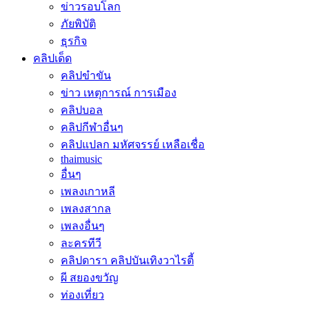
ข่าวรอบโลก
ภัยพิบัติ
ธุรกิจ
คลิปเด็ด
คลิปขำขัน
ข่าว เหตุการณ์ การเมือง
คลิปบอล
คลิปกีฬาอื่นๆ
คลิปแปลก มหัศจรรย์ เหลือเชื่อ
thaimusic
อื่นๆ
เพลงเกาหลี
เพลงสากล
เพลงอื่นๆ
ละครทีวี
คลิปดารา คลิปบันเทิงวาไรตี้
ผี สยองขวัญ
ท่องเที่ยว