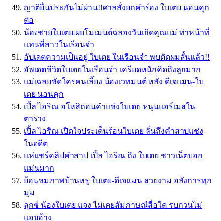
ญาติยื่นประกันไม่ผ่าน!!ศาลสั่งยกคำร้อง ใบเตย นอนคุก
ต่อ
น้องชายใบเตยเผยโมเมนต์ฉลองวันเกิดคุณแม่ ทำหน้าที่
แทนพี่สาวในเรือนจำ
อัปเดตความเป็นอยู่ ใบเตย ในเรือนจำ พบตัดผมสั้นแล้ว!!
อัพเดตชีวิตใบเตยในเรือนจำ เครียดหนักคิดถึงลูกมาก
แม่เฉลยชัดใครคนเลี้ยง น้องเวทมนต์ หลัง ดีเจแมน-ใบ
เตย นอนคุก
เปิ้ล ไอริณ อโหสิถอนคำแช่งใบเตย หนุนแอร์เมสใน
ตาราง
เปิ้ล ไอริณ เปิดใจประเด็นร้อนใบเตย ลั่นถึงคำสาปแช่ง
ในอดีต
แห่แชร์คลิปคำสาป เปิ้ล ไอริณ ถึง ใบเตย ชาวเน็ตบอก
แม่นมาก
ย้อนชมภาพบ้านหรู ใบเตย-ดีเจแมน สวยงาม อลังการทุก
มุม
ลุกซ์ น้องใบเตย แจง ไม่เคยสัมภาษณ์สื่อใด รบกวนไม่
แอบอ้าง