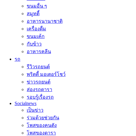
ขนมอื่น ๆ
สมูทตี้
อาหารนานาชาติ
เครื่องดื่ม
ขนมเค้ก
กับข้าว
อาหารคลีน
รถ
รีวิวรถยนต์
พริตตี้ มอเตอร์โชว์
ข่าวรถยนต์
ส่องรถดารา
รอบรู้เรื่องรถ
Socialnews
เป็นข่าว
ร่วมด้วยช่วยกัน
โพสของคนดัง
โพสของดารา