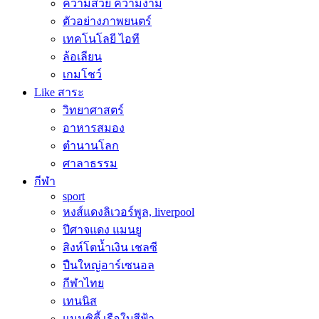
ความสวย ความงาม
ตัวอย่างภาพยนตร์
เทคโนโลยี ไอที
ล้อเลียน
เกมโชว์
Like สาระ
วิทยาศาสตร์
อาหารสมอง
ตำนานโลก
ศาลาธรรม
กีฬา
sport
หงส์แดงลิเวอร์พูล, liverpool
ปีศาจแดง แมนยู
สิงห์โตน้ำเงิน เชลซี
ปืนใหญ่อาร์เซนอล
กีฬาไทย
เทนนิส
แมนซิตี้ เรือใบสีฟ้า