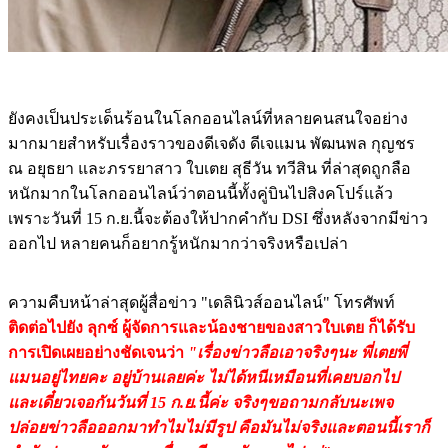
ยังคงเป็นประเด็นร้อนในโลกออนไลน์ที่หลายคนสนใจอย่าง
มากมายสำหรับเรื่องราวของดีเจดัง ดีเจแมน พัฒนพล กุญชร
ณ อยุธยา และภรรยาสาว ใบเตย สุธีวัน ทวีสิน ที่ล่าสุดถูกลือ
หนักมากในโลกออนไลน์ว่าตอนนี้ทั้งคู่บินไปสิงคโปร์แล้ว
เพราะวันที่ 15 ก.ย.นี้จะต้องให้ปากคำกับ DSI ซึ่งหลังจากมีข่าว
ออกไป หลายคนก็อยากรู้หนักมากว่าจริงหรือเปล่า
ความคืบหน้าล่าสุดผู้สื่อข่าว "เดลินิวส์ออนไลน์" โทรศัพท์
ติดต่อไปยัง ลุกซ์ ผู้จัดการและน้องชายของสาวใบเตย ก็ได้รับ
การเปิดเผยอย่างชัดเจนว่า
"เรื่องข่าวลือเอาจริงๆนะ พี่เตยพี่
แมนอยู่ไทยคะ อยู่บ้านเลยค่ะ ไม่ได้หนีเหมือนที่เคยบอกไป
และเดี๋ยวเจอกันวันที่ 15 ก.ย.นี้ค่ะ จริงๆขอถามกลับนะเพจ
ปล่อยข่าวลือออกมาทำไมไม่มีรูป คือมันไม่จริงและตอนนี้เราก็