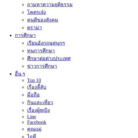
ถามหาความยุติธรรม
โคตรเจ๋ง
คนดีของสังคม
ดราม่า
การศึกษา
เรียนอังกฤษสนุกๆ
ทุนการศึกษา
ศึกษาต่อต่างประเทศ
ข่าวการศึกษา
อื่น ๆ
Top 10
เรื่องลี้ลับ
มือถือ
กินและเที่ยว
เรื่องผู้หญิง
Line
Facebook
คุณแม่
ไอที