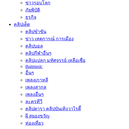
ข่าวรอบโลก
ภัยพิบัติ
ธุรกิจ
คลิปเด็ด
คลิปขำขัน
ข่าว เหตุการณ์ การเมือง
คลิปบอล
คลิปกีฬาอื่นๆ
คลิปแปลก มหัศจรรย์ เหลือเชื่อ
thaimusic
อื่นๆ
เพลงเกาหลี
เพลงสากล
เพลงอื่นๆ
ละครทีวี
คลิปดารา คลิปบันเทิงวาไรตี้
ผี สยองขวัญ
ท่องเที่ยว