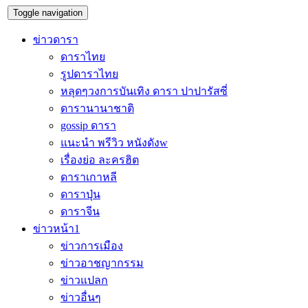
Toggle navigation
ข่าวดารา
ดาราไทย
รูปดาราไทย
หลุดๆวงการบันเทิง ดารา ปาปารัสซี่
ดารานานาชาติ
gossip ดารา
แนะนำ พรีวิว หนังดังw
เรื่องย่อ ละครฮิต
ดาราเกาหลี
ดาราปุ่น
ดาราจีน
ข่าวหน้า1
ข่าวการเมือง
ข่าวอาชญากรรม
ข่าวแปลก
ข่าวอื่นๆ