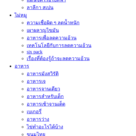
ลาลีกา สเปน
ไม่หมู
ความเชื่อผิด ๆ ลดน้ำหนัก
เผาผลาญไขมัน
อาหารเพื่อลดความอ้วน
เทคโนโลยีกับการลดความอ้วน
six pack
เรื่องที่ต้องรู้ถ้าจะลดความอ้วน
อาหาร
อาหารมังสวิรัติ
อาหารเจ
อาหารจานเดียว
อาหารสำหรับเด็ก
อาหารเช้าจานเด็ด
เบเกอรี่
อาหารว่าง
ไข่ทำอะไรได้บ้าง
ขนมไทย