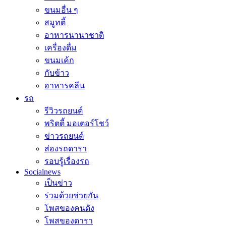
ขนมอื่น ๆ
สมูทตี้
อาหารนานาชาติ
เครื่องดื่ม
ขนมเค้ก
กับข้าว
อาหารคลีน
รถ
รีวิวรถยนต์
พริตตี้ มอเตอร์โชว์
ข่าวรถยนต์
ส่องรถดารา
รอบรู้เรื่องรถ
Socialnews
เป็นข่าว
ร่วมด้วยช่วยกัน
โพสของคนดัง
โพสของดารา