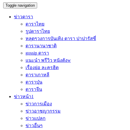
Toggle navigation
ข่าวดารา
ดาราไทย
รูปดาราไทย
หลุดๆวงการบันเทิง ดารา ปาปารัสซี่
ดารานานาชาติ
gossip ดารา
แนะนำ พรีวิว หนังดังw
เรื่องย่อ ละครฮิต
ดาราเกาหลี
ดาราปุ่น
ดาราจีน
ข่าวหน้า1
ข่าวการเมือง
ข่าวอาชญากรรม
ข่าวแปลก
ข่าวอื่นๆ