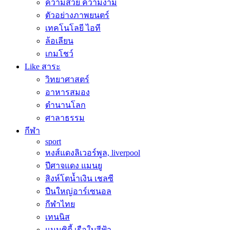
ความสวย ความงาม
ตัวอย่างภาพยนตร์
เทคโนโลยี ไอที
ล้อเลียน
เกมโชว์
Like สาระ
วิทยาศาสตร์
อาหารสมอง
ตำนานโลก
ศาลาธรรม
กีฬา
sport
หงส์แดงลิเวอร์พูล, liverpool
ปีศาจแดง แมนยู
สิงห์โตน้ำเงิน เชลซี
ปืนใหญ่อาร์เซนอล
กีฬาไทย
เทนนิส
แมนซิตี้ เรือใบสีฟ้า