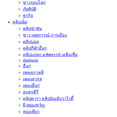
ข่าวรอบโลก
ภัยพิบัติ
ธุรกิจ
คลิปเด็ด
คลิปขำขัน
ข่าว เหตุการณ์ การเมือง
คลิปบอล
คลิปกีฬาอื่นๆ
คลิปแปลก มหัศจรรย์ เหลือเชื่อ
thaimusic
อื่นๆ
เพลงเกาหลี
เพลงสากล
เพลงอื่นๆ
ละครทีวี
คลิปดารา คลิปบันเทิงวาไรตี้
ผี สยองขวัญ
ท่องเที่ยว