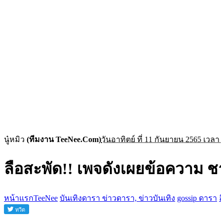
นู๋หมิว
(ทีมงาน TeeNee.Com)
วันอาทิตย์ ที่ 11 กันยายน 2565 เวลา
ลือสะพัด!! เพจดังเผยข้อความ ช
หน้าแรกTeeNee
บันเทิงดารา ข่าวดารา, ข่าวบันเทิง
gossip ดารา