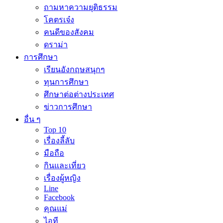
ถามหาความยุติธรรม
โคตรเจ๋ง
คนดีของสังคม
ดราม่า
การศึกษา
เรียนอังกฤษสนุกๆ
ทุนการศึกษา
ศึกษาต่อต่างประเทศ
ข่าวการศึกษา
อื่น ๆ
Top 10
เรื่องลี้ลับ
มือถือ
กินและเที่ยว
เรื่องผู้หญิง
Line
Facebook
คุณแม่
ไอที