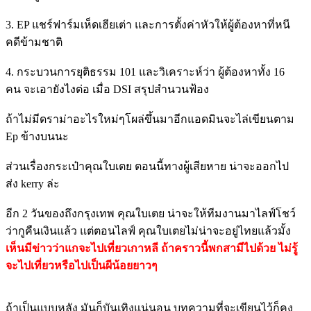
3. EP แชร์ฟาร์มเห็ดเฮียเต่า และการตั้งค่าหัวให้ผู้ต้องหาที่หนี
คดีข้ามชาติ
4. กระบวนการยุติธรรม 101 และวิเคราะห์ว่า ผู้ต้องหาทั้ง 16
คน จะเอายังไงต่อ เมื่อ DSI สรุปสำนวนฟ้อง
ถ้าไม่มีดราม่าอะไรใหม่ๆโผล่ขึ้นมาอีกแอดมินจะไล่เขียนตาม
Ep ข้างบนนะ
ส่วนเรื่องกระเป๋าคุณใบเตย ตอนนี้ทางผู้เสียหาย น่าจะออกไป
ส่ง kerry ล่ะ
อีก 2 วันของถึงกรุงเทพ คุณใบเตย น่าจะให้ทีมงานมาไลฟ์โชว์
ว่ากูคืนเงินแล้ว แต่ตอนไลฟ์ คุณใบเตยไม่น่าจะอยู่ไทยแล้วมั้ง
เห็นมีข่าวว่าแกจะไปเที่ยวเกาหลี ถ้าคราวนี้พกสามีไปด้วย ไม่รู้
จะไปเที่ยวหรือไปเป็นผีน้อยยาวๆ
ถ้าเป็นแบบหลัง มันก็บันเทิงแน่นอน บทความที่จะเขียนไว้ก็คง