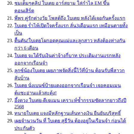
ชมเต็มๆคลิป ใบเตย อาร์สยาม ใส่กำไล EM ขึ้น
คอนเสิร์ต
พี่พร คู่รักต่างวัย โพสต์ถึง ใบเตย หลังได้เจอกันครั้งแรก
ใบเตย ร่ำไห้เปิดใจครั้งแรก ลั่น3เดือนแรก เหมือนตายทั้ง
เป็น
ตื้นตัน!ใบเตยโผกอดคุณแม่และลูกสาว หลังต้องห่างกัน
กว่า 6 เดือน
ใบเตย จะได้รับเงินค่าจ้างกี่บาท ประเดิมงานเเรกหลัง
ออกจากเรือนจำ
ลุกซ์น้องใบเตย เผยภาพจัดสิ่งนี้ไว้ที่บ้าน ต้อนรับพี่สาวก
ลับบ้าน
ใบเตย นั่งเบนซ์ป้ายเเดงออกจากเรือนจำ เจอคอมเมน
ต์เเซะอ่านเเล้วสะดุ้ง!
อึ้งดวง ใบเตย-ดีเจเเมน เคราะห์ซ้ำกรรมซัดลากยาวถึงปี
2568
ทนายใบเตย แจงมีหลักฐานเส้นทางเงิน ยืนยันบริสุทธิ์
เผยจำนวนวัน ที่ ใบเตย สุธีวัน ต้องอยู่ในเรือนจำ ก่อนได้
ประกันตัว