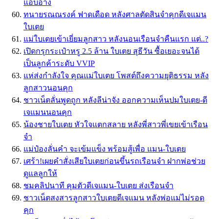
แอบอ้าง
ทนายรณณรงค์ ฟาดเดือด หลังศาลตัดสินจำคุกดีเจแมน
ใบเตย
แม่ใบเตยเข้าเยี่ยมลูกสาว หลังนอนเรือนจำคืนแรก แต่..?
เปิดกรุกระเป๋าหรู 2.5 ล้าน ใบเตย สุธีวัน ซื้อเยอะจนได้
เป็นลูกค้าระดับ VVIP
แห่ส่งกำลังใจ คุณแม่ใบเตย โพสต์ถึงความยุติธรรม หลัง
ลูกสาวนอนคุก
ชาวเน็ตลั่นพูดถูก หลังลีน่าจัง ออกความเห็นปมใบเตย-ดี
เจแมนนอนคุก
น้องชายใบเตย หัวใจแตกสลาย หลังพี่สาวพี่เขยเข้าเรือน
จำ
แม่ป๋องลั่นคำ จะเข้มแข็ง พร้อมสู้เพื่อ แมน-ใบเตย
เศร้า!เผยคำสั่งเสียใบเตยก่อนขึ้นรถเรือนจำ ฝากพ่อช่วย
ดูแลลูกให้
ชมคลิปนาที คุมตัวดีเจแมน-ใบเตย ส่งเรือนจำ
ชาวเน็ตสงสารลูกสาวใบเตยดีเจแมน หลังพ่อแม่ไม่รอด
คุก