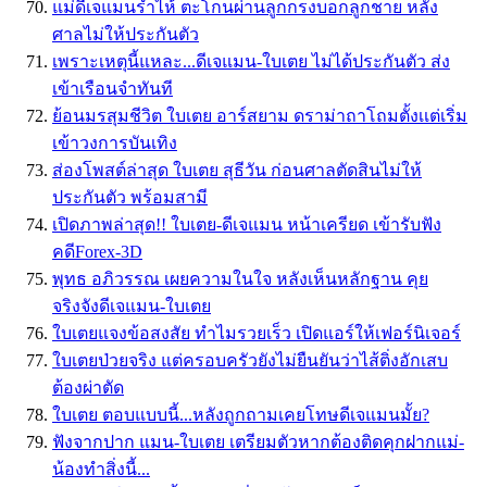
แม่ดีเจแมนร่ำไห้ ตะโกนผ่านลูกกรงบอกลูกชาย หลัง
ศาลไม่ให้ประกันตัว
เพราะเหตุนี้แหละ...ดีเจแมน-ใบเตย ไม่ได้ประกันตัว ส่ง
เข้าเรือนจำทันที
ย้อนมรสุมชีวิต ใบเตย อาร์สยาม ดราม่าถาโถมตั้งเเต่เริ่ม
เข้าวงการบันเทิง
ส่องโพสต์ล่าสุด ใบเตย สุธีวัน ก่อนศาลตัดสินไม่ให้
ประกันตัว พร้อมสามี
เปิดภาพล่าสุด!! ใบเตย-ดีเจแมน หน้าเครียด เข้ารับฟัง
คดีForex-3D
พุทธ อภิวรรณ เผยความในใจ หลังเห็นหลักฐาน คุย
จริงจังดีเจแมน-ใบเตย
ใบเตยแจงข้อสงสัย ทำไมรวยเร็ว เปิดแอร์ให้เฟอร์นิเจอร์
ใบเตยป่วยจริง แต่ครอบครัวยังไม่ยืนยันว่าไส้ติ่งอักเสบ
ต้องผ่าตัด
ใบเตย ตอบแบบนี้...หลังถูกถามเคยโทษดีเจแมนมั้ย?
ฟังจากปาก แมน-ใบเตย เตรียมตัวหากต้องติดคุกฝากแม่-
น้องทำสิ่งนี้...