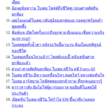
เยี่ยม
ย้อนดูข้อความ ใบเตย โพสต์ถึงชีวิตคู่ ก่อนศาลตัดสิน
ยกฟ้อง
เผยโมเมนต์ใบเตย กลับสู่อ้อมอกพ่อแม่ กอดลูกพร้อมคำ
พูดสุดซึ้ง
พิมพ์แข เปิดใจครั้งแรกถึงลูกชาย ดีเจแมน เชื่อความจริง
จะปรากฏ!!
ใบเตยพูดทั้งน้ำตา หลังรอวันนี้มานาน ลั่นเป็นบทพิสูจน์
ของชีวิต
ใบเตยเคลื่อนไหวแล้ว!! โพสต์แบบนี้ หลังเฮลั่นศาล
ยกฟ้องแล้ว
ด่วน!! ศาลตัดสินยกฟ้อง ใบเตย สุธีวัน คดี Forex-3D
ใบเตย สุธีวัน มีความเคลื่อนไหว ดอดไหว้ หลวงพ่อทันใจ
ใบเตย อาร์สยาม ไลฟ์สดตอบทุกคำถาม ที่ทุกคนอยากรู้
ดาราสาวดัง ยันไม่ใช่ผู้มาก่อนกาล ขอยินดีใบเตยได้
ประกันตัว
เปิดคลิป ใบเตย สุธีวัน ใส่กำไล EM ขึ้นเวทีงานลอย
กระทง