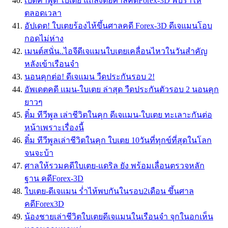
เปิดคำพูด ใบเตย แถลงต่อศาลคดีForex-3D พบร่ำไห้
ตลอดเวลา
อัปเดต! ใบเตยร้องไห้ขึ้นศาลคดี Forex-3D ดีเจแมนโอบ
กอดไม่ห่าง
เมนต์สนั่น..ไอจีดีเจแมนใบเตยเคลื่อนไหวในวันสำคัญ
หลังเข้าเรือนจำ
นอนคุกต่อ! ดีเจแมน วืดประกันรอบ 2!
อัพเดตคดี เเมน-ใบเตย ล่าสุด วืดประกันตัวรอบ 2 นอนคุก
ยาวๆ
ติ๋ม ทีวีพูล เล่าชีวิตในคุก ดีเจเเมน-ใบเตย ทะเลาะกันต่อ
หน้าเพราะเรื่องนี้
ติ๋ม ทีวีพูลเล่าชีวิตในคุก ใบเตย 10วันที่ทุกข์ที่สุดในโลก
จนจะบ้า
ศาลให้รวมคดีใบเตย-แดริล ยัง พร้อมเลื่อนตรวจหลัก
ฐาน คดีForex-3D
ใบเตย-ดีเจแมน ร่ำไห้พบกันในรอบ2เดือน ขึ้นศาล
คดีForex3D
น้องชายเล่าชีวิตใบเตยดีเจแมนในเรือนจำ จุกในอกเห็น