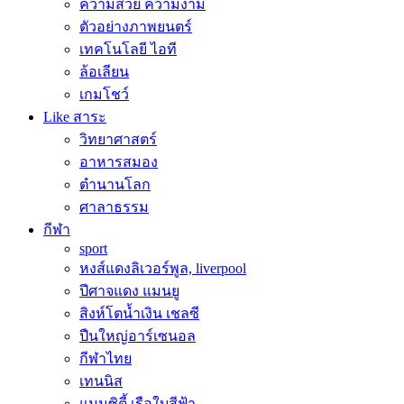
ความสวย ความงาม
ตัวอย่างภาพยนตร์
เทคโนโลยี ไอที
ล้อเลียน
เกมโชว์
Like สาระ
วิทยาศาสตร์
อาหารสมอง
ตำนานโลก
ศาลาธรรม
กีฬา
sport
หงส์แดงลิเวอร์พูล, liverpool
ปีศาจแดง แมนยู
สิงห์โตน้ำเงิน เชลซี
ปืนใหญ่อาร์เซนอล
กีฬาไทย
เทนนิส
แมนซิตี้ เรือใบสีฟ้า