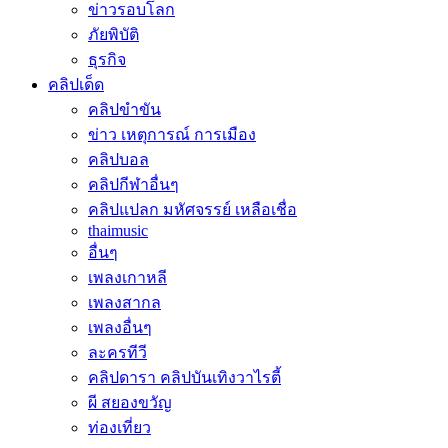
ข่าวรอบโลก
ภัยพิบัติ
ธุรกิจ
คลิปเด็ด
คลิปขำขัน
ข่าว เหตุการณ์ การเมือง
คลิปบอล
คลิปกีฬาอื่นๆ
คลิปแปลก มหัศจรรย์ เหลือเชื่อ
thaimusic
อื่นๆ
เพลงเกาหลี
เพลงสากล
เพลงอื่นๆ
ละครทีวี
คลิปดารา คลิปบันเทิงวาไรตี้
ผี สยองขวัญ
ท่องเที่ยว