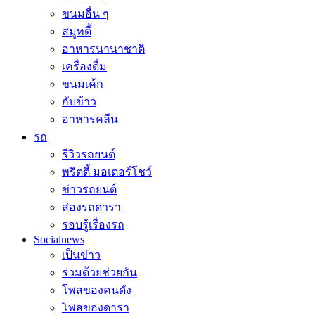
ขนมอื่น ๆ
สมูทตี้
อาหารนานาชาติ
เครื่องดื่ม
ขนมเค้ก
กับข้าว
อาหารคลีน
รถ
รีวิวรถยนต์
พริตตี้ มอเตอร์โชว์
ข่าวรถยนต์
ส่องรถดารา
รอบรู้เรื่องรถ
Socialnews
เป็นข่าว
ร่วมด้วยช่วยกัน
โพสของคนดัง
โพสของดารา