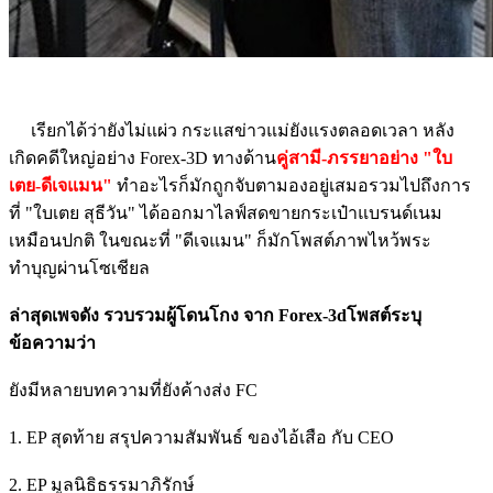
เรียกได้ว่ายังไม่แผ่ว กระแสข่าวแม่ยังแรงตลอดเวลา หลัง
เกิดคดีใหญ่อย่าง Forex-3D ทางด้าน
คู่สามี-ภรรยาอย่าง "ใบ
เตย-ดีเจแมน"
ทำอะไรก็มักถูกจับตามองอยู่เสมอรวมไปถึงการ
ที่ "ใบเตย สุธีวัน" ได้ออกมาไลฟ์สดขายกระเป๋าแบรนด์เนม
เหมือนปกติ ในขณะที่ "ดีเจแมน" ก็มักโพสต์ภาพไหว้พระ
ทำบุญผ่านโซเชียล
ล่าสุดเพจดัง รวบรวมผู้โดนโกง จาก Forex-3dโพสต์ระบุ
ข้อความว่า
ยังมีหลายบทความที่ยังค้างส่ง FC
1. EP สุดท้าย สรุปความสัมพันธ์ ของไอ้เสือ กับ CEO
2. EP มูลนิธิธรรมาภิรักษ์