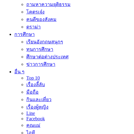
ถามหาความยุติธรรม
โคตรเจ๋ง
คนดีของสังคม
ดราม่า
การศึกษา
เรียนอังกฤษสนุกๆ
ทุนการศึกษา
ศึกษาต่อต่างประเทศ
ข่าวการศึกษา
อื่น ๆ
Top 10
เรื่องลี้ลับ
มือถือ
กินและเที่ยว
เรื่องผู้หญิง
Line
Facebook
คุณแม่
ไอที