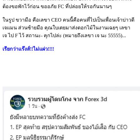
ต้องขอพักไว้ก่อน ขออภัย FC ที่ปล่อยให้รอกันนานๆ
ในรูป ขวามือ คือเลขา CEO คนนี้คือคนที่ไปเป็นเพื่อนเจ้าบ่าวดี
เจแมน ส่วนซ้ายมือ คุณใบเตยมาส่งดอกไม้ในงานเฉยๆ เลขา
เจ ไป F ไว้ สถานะ- คุกไปล่ะ (หมายถึงเลขา เจ นะ 55555)...
เรียกว่าแร๊งส์!!ไม่แผ่ว!!!!