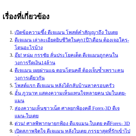
เรื่องที่เกี่ยวข้อง
เปิดข้อความซึ้ง ดีเจแมน โพสต์คำสัญญาถึง ใบเตย
ดีเจแมน เล่าละเอียดยิบชีวิตในคุก1ปี7เดือน ต้องเจอใคร-
โดนอะไรบ้าง
อุ๊ย! หนุ่ม กรรชัย ลั่นประโยคเด็ด ดีเจแมนถูกคนใน
วงการรีดเงิน14ล้าน
ดีเจแมน เผยผ่านแฉ ตอนโดนคดี ต้องเจ็บซ้ำเพราะคน
วงการเดียวกัน
โพสต์แรก ดีเจแมน หลังได้กลับบ้านหาครอบครัว
อั๋น ภูวนาท แสดงความเห็นแทนใจหลายคน ปมใบเตย-
แมน
ส่องความเห็นชาวเน็ต ศาลยกฟ้องคดี Forex-3D ดีเจ
แมน-ใบเตย
ด่วน! ศาลพิพากษายกฟ้อง ดีแจแมน-ใบเตย คดีForex- 3D
เปิดสภาพจิตใจ ดีเจแมน หลังใบเตย ภรรยาสุดที่รักเข้าไป