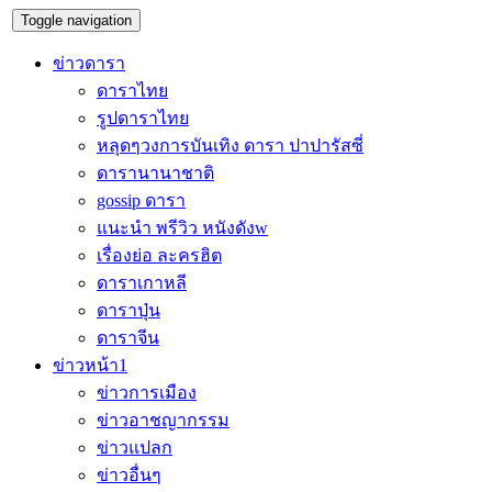
Toggle navigation
ข่าวดารา
ดาราไทย
รูปดาราไทย
หลุดๆวงการบันเทิง ดารา ปาปารัสซี่
ดารานานาชาติ
gossip ดารา
แนะนำ พรีวิว หนังดังw
เรื่องย่อ ละครฮิต
ดาราเกาหลี
ดาราปุ่น
ดาราจีน
ข่าวหน้า1
ข่าวการเมือง
ข่าวอาชญากรรม
ข่าวแปลก
ข่าวอื่นๆ