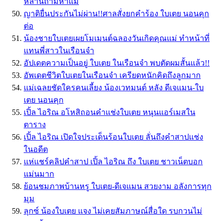
หลานถามหาแม่
ญาติยื่นประกันไม่ผ่าน!!ศาลสั่งยกคำร้อง ใบเตย นอนคุก
ต่อ
น้องชายใบเตยเผยโมเมนต์ฉลองวันเกิดคุณแม่ ทำหน้าที่
แทนพี่สาวในเรือนจำ
อัปเดตความเป็นอยู่ ใบเตย ในเรือนจำ พบตัดผมสั้นแล้ว!!
อัพเดตชีวิตใบเตยในเรือนจำ เครียดหนักคิดถึงลูกมาก
แม่เฉลยชัดใครคนเลี้ยง น้องเวทมนต์ หลัง ดีเจแมน-ใบ
เตย นอนคุก
เปิ้ล ไอริณ อโหสิถอนคำแช่งใบเตย หนุนแอร์เมสใน
ตาราง
เปิ้ล ไอริณ เปิดใจประเด็นร้อนใบเตย ลั่นถึงคำสาปแช่ง
ในอดีต
แห่แชร์คลิปคำสาป เปิ้ล ไอริณ ถึง ใบเตย ชาวเน็ตบอก
แม่นมาก
ย้อนชมภาพบ้านหรู ใบเตย-ดีเจแมน สวยงาม อลังการทุก
มุม
ลุกซ์ น้องใบเตย แจง ไม่เคยสัมภาษณ์สื่อใด รบกวนไม่