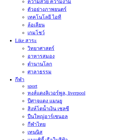
ความสวย ความงาม
ตัวอย่างภาพยนตร์
เทคโนโลยี ไอที
ล้อเลียน
เกมโชว์
Like สาระ
วิทยาศาสตร์
อาหารสมอง
ตำนานโลก
ศาลาธรรม
กีฬา
sport
หงส์แดงลิเวอร์พูล, liverpool
ปีศาจแดง แมนยู
สิงห์โตน้ำเงิน เชลซี
ปืนใหญ่อาร์เซนอล
กีฬาไทย
เทนนิส
แมนซิตี้ เรือใบสีฟ้า