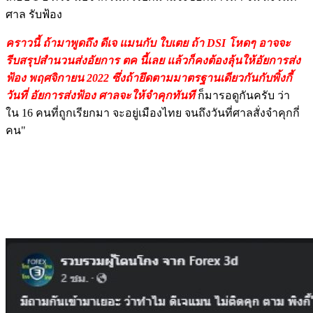
ศาล รับฟ้อง
คราวนี้ ถ้ามาพูดถึง ดีเจ แมนกับ ใบเตย ถ้า DSI โหดๆ อาจจะ
รีบสรุปสำนวนส่งอัยการ ตค นี้เลย แล้วก็คงต้องลุ้นให้อัยการส่ง
ฟ้อง พฤศจิกายน 2022 ซึ่งถ้ายึดตามมาตรฐานเดียวกันกับพิ้งกี้
วันที่ อัยการส่งฟ้อง ศาลจะให้จำคุกทันที
ก็มารอดูกันครับ ว่า
ใน 16 คนที่ถูกเรียกมา จะอยู่เมืองไทย จนถึงวันที่ศาลสั่งจำคุกกี่
คน"