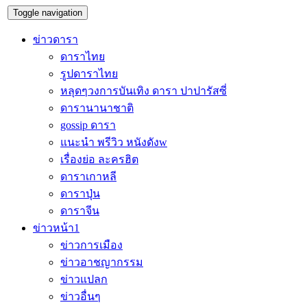
Toggle navigation
ข่าวดารา
ดาราไทย
รูปดาราไทย
หลุดๆวงการบันเทิง ดารา ปาปารัสซี่
ดารานานาชาติ
gossip ดารา
แนะนำ พรีวิว หนังดังw
เรื่องย่อ ละครฮิต
ดาราเกาหลี
ดาราปุ่น
ดาราจีน
ข่าวหน้า1
ข่าวการเมือง
ข่าวอาชญากรรม
ข่าวแปลก
ข่าวอื่นๆ