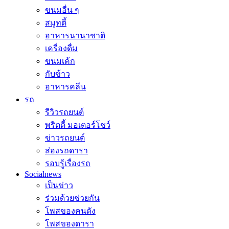
ขนมอื่น ๆ
สมูทตี้
อาหารนานาชาติ
เครื่องดื่ม
ขนมเค้ก
กับข้าว
อาหารคลีน
รถ
รีวิวรถยนต์
พริตตี้ มอเตอร์โชว์
ข่าวรถยนต์
ส่องรถดารา
รอบรู้เรื่องรถ
Socialnews
เป็นข่าว
ร่วมด้วยช่วยกัน
โพสของคนดัง
โพสของดารา