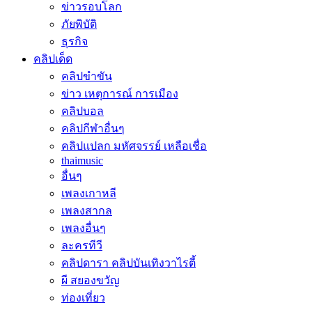
ข่าวรอบโลก
ภัยพิบัติ
ธุรกิจ
คลิปเด็ด
คลิปขำขัน
ข่าว เหตุการณ์ การเมือง
คลิปบอล
คลิปกีฬาอื่นๆ
คลิปแปลก มหัศจรรย์ เหลือเชื่อ
thaimusic
อื่นๆ
เพลงเกาหลี
เพลงสากล
เพลงอื่นๆ
ละครทีวี
คลิปดารา คลิปบันเทิงวาไรตี้
ผี สยองขวัญ
ท่องเที่ยว