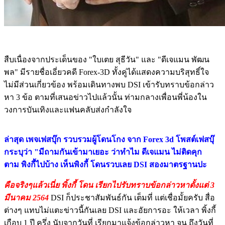
สืบเนื่องจากประเด็นของ "ใบเตย สุธีวัน" และ "ดีเจแมน พัฒน
พล" มีรายชื่อเอี่ยวคดี Forex-3D ทั้งคู่ได้แสดงความบริสุทธิ์ใจ
ไม่มีส่วนเกี่ยวข้อง พร้อมเดินทางพบ DSI เข้ารับทราบข้อกล่าว
หา 3 ข้อ ตามที่เสนอข่าวไปแล้วนั้น ท่ามกลางเพื่อนพี่น้องใน
วงการบันเทิงและแฟนคลับส่งกำลังใจ
ล่าสุด เพจเฟสบุ๊ก รวบรวมผู้โดนโกง จาก Forex 3d โพสต์เฟสบุ๊
กระบุว่า "มีถามกันเข้ามาเยอะ ว่าทำไม ดีเจแมน ไม่ติดคุก
ตาม พิงกี้ไปบ้าง เห็นพิงกี้ โดนรวบเลย DSI สองมาตรฐานปะ
คือจริงๆแล้วเนี่ย พิ้งกี้ โดน เรียกไปรับทราบข้อกล่าวหาตั้งแต่ 3
มีนาคม 2564
DSI ก็ประชาสัมพันธ์กัน เต็มที่ แต่เชื่อมั้ยครับ สื่อ
ต่างๆ แทบไม่แตะข่าวนี้กันเลย DSI และอัยการอะ ให้เวลา พิ้งกี้
เกือบ 1 ปี ครึ่ง นับจากวันที่ เรียกมาแจ้งข้อกล่าวหา จน ถึงวันที่