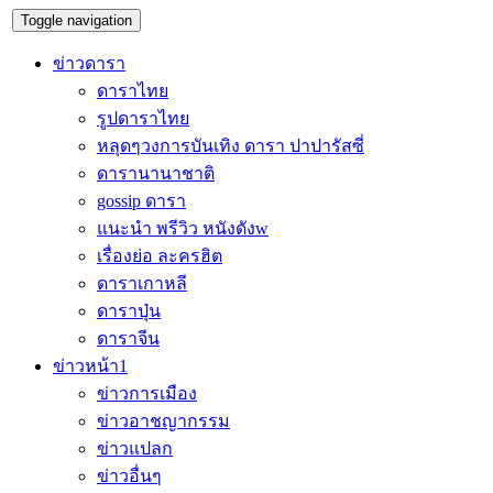
Toggle navigation
ข่าวดารา
ดาราไทย
รูปดาราไทย
หลุดๆวงการบันเทิง ดารา ปาปารัสซี่
ดารานานาชาติ
gossip ดารา
แนะนำ พรีวิว หนังดังw
เรื่องย่อ ละครฮิต
ดาราเกาหลี
ดาราปุ่น
ดาราจีน
ข่าวหน้า1
ข่าวการเมือง
ข่าวอาชญากรรม
ข่าวแปลก
ข่าวอื่นๆ