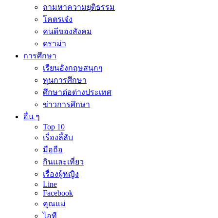
ถามหาความยุติธรรม
โคตรเจ๋ง
คนดีของสังคม
ดราม่า
การศึกษา
เรียนอังกฤษสนุกๆ
ทุนการศึกษา
ศึกษาต่อต่างประเทศ
ข่าวการศึกษา
อื่น ๆ
Top 10
เรื่องลี้ลับ
มือถือ
กินและเที่ยว
เรื่องผู้หญิง
Line
Facebook
คุณแม่
ไอที