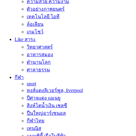
ความสวย ความงาม
ตัวอย่างภาพยนตร์
เทคโนโลยี ไอที
ล้อเลียน
เกมโชว์
Like สาระ
วิทยาศาสตร์
อาหารสมอง
ตำนานโลก
ศาลาธรรม
กีฬา
sport
หงส์แดงลิเวอร์พูล, liverpool
ปีศาจแดง แมนยู
สิงห์โตน้ำเงิน เชลซี
ปืนใหญ่อาร์เซนอล
กีฬาไทย
เทนนิส
แมนซิตี้ เรือใบสีฟ้า