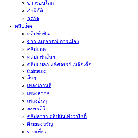
ข่าวรอบโลก
ภัยพิบัติ
ธุรกิจ
คลิปเด็ด
คลิปขำขัน
ข่าว เหตุการณ์ การเมือง
คลิปบอล
คลิปกีฬาอื่นๆ
คลิปแปลก มหัศจรรย์ เหลือเชื่อ
thaimusic
อื่นๆ
เพลงเกาหลี
เพลงสากล
เพลงอื่นๆ
ละครทีวี
คลิปดารา คลิปบันเทิงวาไรตี้
ผี สยองขวัญ
ท่องเที่ยว