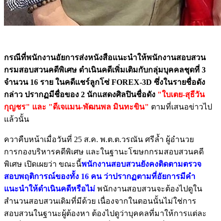
กรณีที่พนักงานอัยการส่งหนังสือแนะนำให้พนักงานสอบสวน
กรมสอบสวนคดีพิเศษ ดำเนินคดีเพิ่มเติมกับกลุ่มบุคคลชุดที่ 3
จำนวน 16 ราย ในคดีแชร์ลูกโซ่ FOREX-3D ซึ่งในรายชื่อดัง
กล่าว ปรากฏมีชื่อของ 2 นักแสดงศิลปินชื่อดัง
"ใบเตย-สุธีวัน
กุญชร" และ "ดีเจแมน-พัฒนพล มินทะขิน"
ตามที่เสนอข่าวไป
แล้วนั้น
ควาคืบหน้าเมื่อวันที่ 25 ส.ค. พ.ต.ต.วรณัน ศรีล้ำ ผู้อำนวย
การกองบริหารคดีพิเศษ และในฐานะโฆษกกรมสอบสวนคดี
พิเศษ เปิดเผยว่า ขณะนี้
พนักงานสอบสวนยังคงติดตามตรวจ
สอบพฤติการณ์ของทั้ง 16 คน ว่าปรากฏตามที่อัยการมีคำ
แนะนำให้ดำเนินคดีหรือไม่
พนักงานสอบสวนจะต้องไปดูใน
สำนวนสอบสวนเดิมที่มีด้วย เนื่องจากในตอนนั้นไม่ใช่การ
สอบสวนในฐานะผู้ต้องหา ต้องไปดูว่าบุคคลที่มาให้การแต่ละ