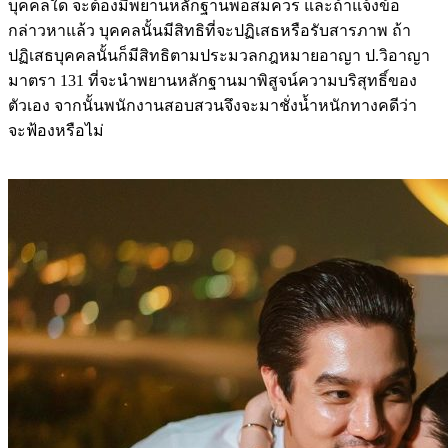
บุคคลใด จะต้องมีพยานหลักฐานพอสมควร และถ้าแจ้งข้อ
กล่าวหาแล้ว บุคคลนั้นมีสิทธิที่จะปฏิเสธหรือรับสารภาพ ถ้า
ปฏิเสธบุคคลนั้นก็มีสิทธิตามประมวลกฎหมายอาญา ป.วิอาญา
มาตรา 131 ที่จะนำพยานหลักฐานมาพิสูจน์ความบริสุทธิ์ของ
ตัวเอง จากนั้นพนักงานสอบสวนจึงจะมาชั่งน้ำหนักทางคดีว่า
จะฟ้องหรือไม่