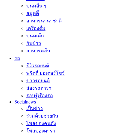
ขนมอื่น ๆ
สมูทตี้
อาหารนานาชาติ
เครื่องดื่ม
ขนมเค้ก
กับข้าว
อาหารคลีน
รถ
รีวิวรถยนต์
พริตตี้ มอเตอร์โชว์
ข่าวรถยนต์
ส่องรถดารา
รอบรู้เรื่องรถ
Socialnews
เป็นข่าว
ร่วมด้วยช่วยกัน
โพสของคนดัง
โพสของดารา