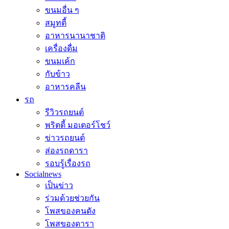
ขนมอื่น ๆ
สมูทตี้
อาหารนานาชาติ
เครื่องดื่ม
ขนมเค้ก
กับข้าว
อาหารคลีน
รถ
รีวิวรถยนต์
พริตตี้ มอเตอร์โชว์
ข่าวรถยนต์
ส่องรถดารา
รอบรู้เรื่องรถ
Socialnews
เป็นข่าว
ร่วมด้วยช่วยกัน
โพสของคนดัง
โพสของดารา