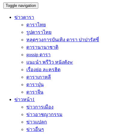
Toggle navigation
ข่าวดารา
ดาราไทย
รูปดาราไทย
หลุดๆวงการบันเทิง ดารา ปาปารัสซี่
ดารานานาชาติ
gossip ดารา
แนะนำ พรีวิว หนังดังw
เรื่องย่อ ละครฮิต
ดาราเกาหลี
ดาราปุ่น
ดาราจีน
ข่าวหน้า1
ข่าวการเมือง
ข่าวอาชญากรรม
ข่าวแปลก
ข่าวอื่นๆ