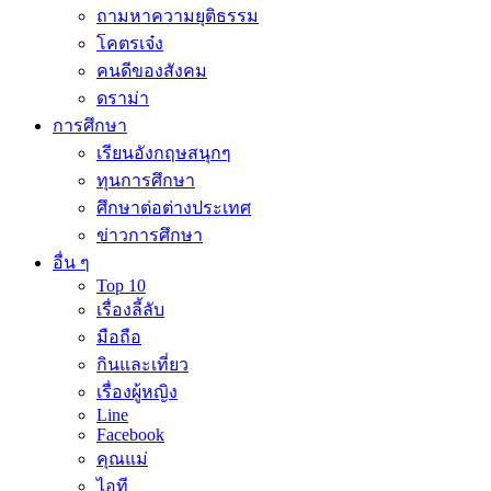
ถามหาความยุติธรรม
โคตรเจ๋ง
คนดีของสังคม
ดราม่า
การศึกษา
เรียนอังกฤษสนุกๆ
ทุนการศึกษา
ศึกษาต่อต่างประเทศ
ข่าวการศึกษา
อื่น ๆ
Top 10
เรื่องลี้ลับ
มือถือ
กินและเที่ยว
เรื่องผู้หญิง
Line
Facebook
คุณแม่
ไอที