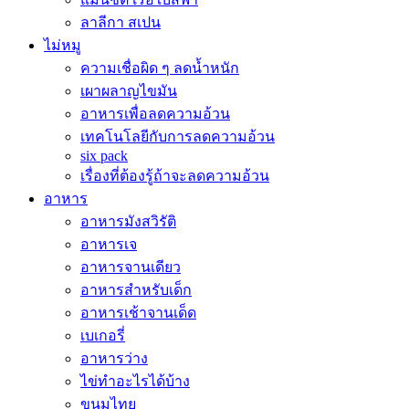
ลาลีกา สเปน
ไม่หมู
ความเชื่อผิด ๆ ลดน้ำหนัก
เผาผลาญไขมัน
อาหารเพื่อลดความอ้วน
เทคโนโลยีกับการลดความอ้วน
six pack
เรื่องที่ต้องรู้ถ้าจะลดความอ้วน
อาหาร
อาหารมังสวิรัติ
อาหารเจ
อาหารจานเดียว
อาหารสำหรับเด็ก
อาหารเช้าจานเด็ด
เบเกอรี่
อาหารว่าง
ไข่ทำอะไรได้บ้าง
ขนมไทย