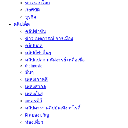
ข่าวรอบโลก
ภัยพิบัติ
ธุรกิจ
คลิปเด็ด
คลิปขำขัน
ข่าว เหตุการณ์ การเมือง
คลิปบอล
คลิปกีฬาอื่นๆ
คลิปแปลก มหัศจรรย์ เหลือเชื่อ
thaimusic
อื่นๆ
เพลงเกาหลี
เพลงสากล
เพลงอื่นๆ
ละครทีวี
คลิปดารา คลิปบันเทิงวาไรตี้
ผี สยองขวัญ
ท่องเที่ยว