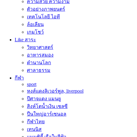
ความสวย ความงาม
ตัวอย่างภาพยนตร์
เทคโนโลยี ไอที
ล้อเลียน
เกมโชว์
Like สาระ
วิทยาศาสตร์
อาหารสมอง
ตำนานโลก
ศาลาธรรม
กีฬา
sport
หงส์แดงลิเวอร์พูล, liverpool
ปีศาจแดง แมนยู
สิงห์โตน้ำเงิน เชลซี
ปืนใหญ่อาร์เซนอล
กีฬาไทย
เทนนิส
แมนซิตี้ เรือใบสีฟ้า