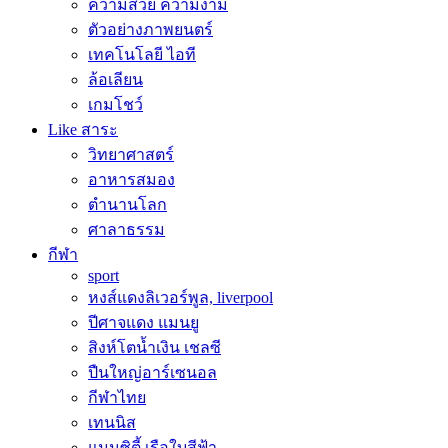
ความสวย ความงาม
ตัวอย่างภาพยนตร์
เทคโนโลยี ไอที
ล้อเลียน
เกมโชว์
Like สาระ
วิทยาศาสตร์
อาหารสมอง
ตำนานโลก
ศาลาธรรม
กีฬา
sport
หงส์แดงลิเวอร์พูล, liverpool
ปีศาจแดง แมนยู
สิงห์โตน้ำเงิน เชลซี
ปืนใหญ่อาร์เซนอล
กีฬาไทย
เทนนิส
แมนซิตี้ เรือใบสีฟ้า