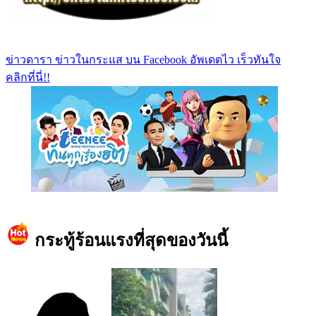
ข่าวดารา ข่าวในกระแส บน Facebook อัพเดตไว เร็วทันใจ
คลิกที่นี่!!
https://www.facebook.com/teeneedotcom
กระทู้ร้อนแรงที่สุดของวันนี้