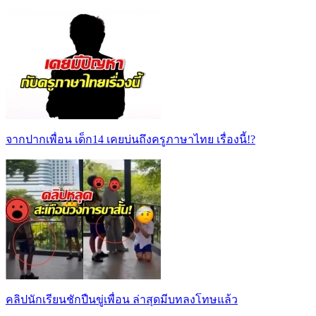
จากปากเพื่อน เด็ก14 เคยบ่นถึงครูภาษาไทย เรื่องนี้!?
คลิปนักเรียนชักปืนขู่เพื่อน ล่าสุดมีบทลงโทษแล้ว