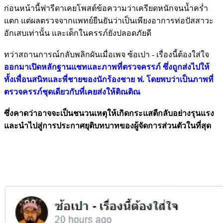
ก่อนหน้านี้ฟารีดาเคยโพสต์ข้อความว่าเครียดหนักจนน้ำคร่ำ
แตก แต่ผลตรวจจากแพทย์ยืนยันว่าเป็นเพียงอาการท่อปัสสาวะ
อักเสบเท่านั้น และเด็กในครรภ์ยังปลอดภัยดี
ทว่าสถานการณ์กลับพลิกผันเมื่อเพจ ซ้อเปา - เรื่องนี้ต้องใส่ใจ
ออกมาเปิดหลักฐานแชทและภาพที่ตรวจครรภ์ ซึ่งถูกส่งไปให้
ทั้งเพื่อนสนิทและพี่ชายของนักร้องชาย ฟ. โดยพบว่าเป็นภาพที่
ตรวจครรภ์ชุดเดียวกับที่เคยส่งให้ติณติณ
ซึ่งคาดว่าอาจจะเป็นชนวนเหตุให้เกิดกระแสตีกลับอย่างรุนแรง
และนำไปสู่การประกาศยุติบทบาทของผู้จัดการส่วนตัวในที่สุด