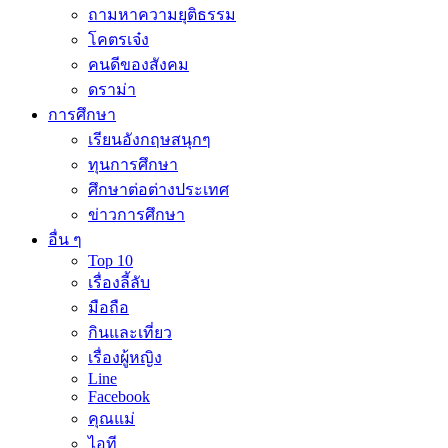
ถามหาความยุติธรรม
โคตรเจ๋ง
คนดีของสังคม
ดราม่า
การศึกษา
เรียนอังกฤษสนุกๆ
ทุนการศึกษา
ศึกษาต่อต่างประเทศ
ข่าวการศึกษา
อื่น ๆ
Top 10
เรื่องลี้ลับ
มือถือ
กินและเที่ยว
เรื่องผู้หญิง
Line
Facebook
คุณแม่
ไอที