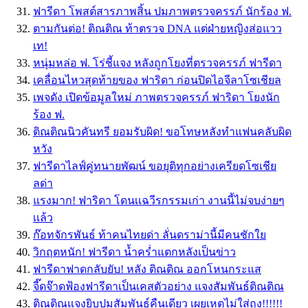
ฟารีดา โพสต์สารภาพสิ้น ปมภาพตรวจครรภ์ นักร้อง ฟ.
ตามกันต่อ! ติณติณ ท้าตรวจ DNA แต่ฝ่ายหญิงส่อแวว
เท!
หนุ่มหล่อ ฟ. โร่ชี้แจง หลังถูกโยงที่ตรวจครรภ์ ฟารีดา
เคลื่อนไหวสุดท้ายของ ฟาริดา ก่อนปิดไอจีลาโซเชียล
เพจดัง เปิดข้อมูลใหม่ ภาพตรวจครรภ์ ฟาริดา โยงนัก
ร้อง ฟ.
ติณติณนิวคันทรี ยอมรับผิด! ขอโทษหลังทำแฟนคลับผิด
หวัง
ฟารีดาไลฟ์คู่ทนายพัฒน์ ขอยุติทุกอย่างเครียดโซเชีย
ลด่า
แรงมาก! ฟาริดา โดนเเฉวีรกรรมเก่า งานนี้ไม่จบง่ายๆ
เเล้ว
ก๊อทจักรพันธ์ ท้าคนไทยด่า ลั่นดราม่านี้มีคนชักใย
วิกฤตหนัก! ฟารีดา น้ำคร่ำแตกหลังเป็นข่าว
ฟารีดาฟาดกลับยับ! หลัง ติณติณ ออกโหนกระแส
จี๊ดจ๊าดฟ้องฟารีดาเป็นเคสตัวอย่าง แจงสัมพันธ์ติณติณ
ติณติณแจงยิบปมสัมพันธ์คืนเดียว เผยเหตุไม่ใส่ถุง!!!!!!