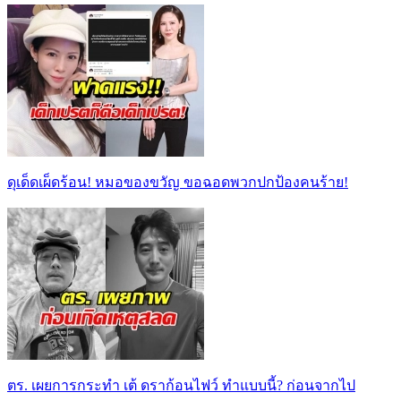
ดุเด็ดเผ็ดร้อน! หมอของขวัญ ขอฉอดพวกปกป้องคนร้าย!
ตร. เผยการกระทำ เต้ ดราก้อนไฟว์ ทำแบบนี้? ก่อนจากไป