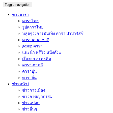
Toggle navigation
ข่าวดารา
ดาราไทย
รูปดาราไทย
หลุดๆวงการบันเทิง ดารา ปาปารัสซี่
ดารานานาชาติ
gossip ดารา
แนะนำ พรีวิว หนังดังw
เรื่องย่อ ละครฮิต
ดาราเกาหลี
ดาราปุ่น
ดาราจีน
ข่าวหน้า1
ข่าวการเมือง
ข่าวอาชญากรรม
ข่าวแปลก
ข่าวอื่นๆ