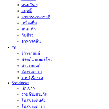
ขนมอื่น ๆ
สมูทตี้
อาหารนานาชาติ
เครื่องดื่ม
ขนมเค้ก
กับข้าว
อาหารคลีน
รถ
รีวิวรถยนต์
พริตตี้ มอเตอร์โชว์
ข่าวรถยนต์
ส่องรถดารา
รอบรู้เรื่องรถ
Socialnews
เป็นข่าว
ร่วมด้วยช่วยกัน
โพสของคนดัง
โพสของดารา