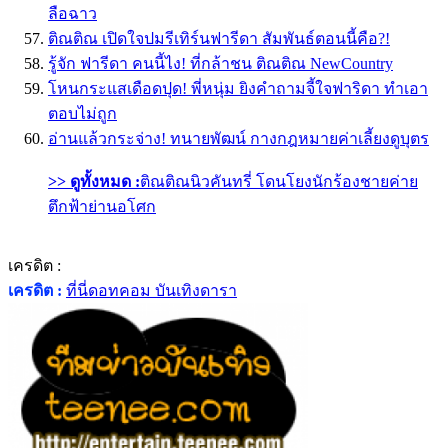
ลือฉาว
ติณติณ เปิดใจปมรีเทิร์นฟารีดา สัมพันธ์ตอนนี้คือ?!
รู้จัก ฟารีดา คนนี้ไง! ที่กล้าชน ติณติณ NewCountry
โหนกระแสเดือดปุด! พี่หนุ่ม ยิงคำถามจี้ใจฟาริดา ทำเอา
ตอบไม่ถูก
อ่านแล้วกระจ่าง! ทนายพัฒน์ กางกฎหมายค่าเลี้ยงดูบุตร
>> ดูทั้งหมด :
ติณติณนิวคันทรี่ โดนโยงนักร้องชายค่าย
ตึกฟ้าย่านอโศก
เครดิต :
เครดิต :
ที่นี่ดอทคอม บันเทิงดารา