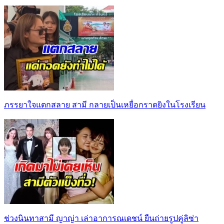
ภรรยาใจแตกสลาย สามี กลายเป็นเหยื่อกราดยิงในโรงเรียน
ช่วงนินทาสามี ญาญ่า เล่าอาการณเดชน์ ยืนถ่ายรูปคู่ลิซ่า