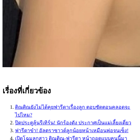
เรื่องที่เกี่ยวข้อง
ติณติณยังไม่ได้คุยฟารีดาเรื่องลูก ตอบชัดตอนคลอดจะ
ไปไหม?
ปิดประตูลุ้นรีเทิร์น! นักร้องดัง ประกาศเป็นแม่เลี้ยงเดี่ยว
ฟารีดาขำ! อัลตราซาวด์ลูกน้อยหน้าเหมือนพ่อจนเซ็ง!
เปิดโฉมลูกสาว ติณติณ-ฟารีดา หน้าถอดแบบคนนี้มา