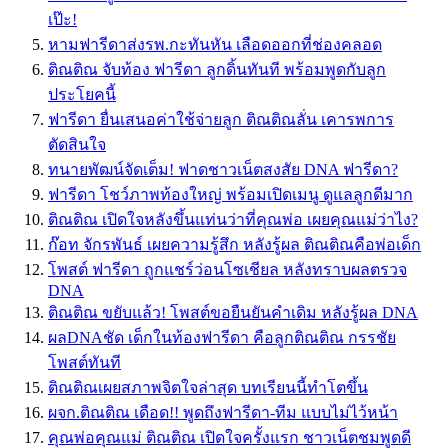
เป๊ะ!
หามฟารีดาส่งรพ.กะทันหัน เลือดออกที่ช่องคลอด
ติณติณ จับท้อง ฟารีดา ลูกดิ้นทันที พร้อมพูดกับลูก
ประโยคนี้
ฟารีดา ยื่นเสนอค่าใช้จ่ายลูก ติณติณลั่น เคารพการ
ตัดสินใจ
ทนายพัฒน์จัดเต็ม! ฟาดชาวเน็ตสงสัย DNA ฟารีดา?
ฟารีดา โชว์ภาพท้องใหญ่ พร้อมเปิดเมนู ดูแลลูกดีมาก
ติณติณ เปิดใจหลังขึ้นแท่นว่าที่คุณพ่อ เผยคุณแม่ว่าไง?
ก๊อท จักรพันธ์ เผยความรู้สึก หลังรู้ผล ติณติณคือพ่อเด็ก
โพสต์ ฟารีดา ถูกแชร์ว่อนโซเชียล หลังทราบผลตรวจ
DNA
ติณติณ ขยับแล้ว! โพสต์ขอยืนยันคำเดิม หลังรู้ผล DNA
ผลDNAชัด เด็กในท้องฟารีดา คือลูกติณติณ กรรชัย
โพสต์ทันที
ติณติณเผยสภาพจิตใจล่าสุด บทเรียนนี้ทำโตขึ้น
ผจก.ติณติณ เดือด!! พูดถึงฟารีดา-ทีม แบบไม่ไว้หน้า
คุณพ่อคุณแม่ ติณติณ เปิดใจครั้งแรก ชาวเน็ตชมพูดดี