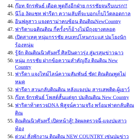
ก๊อท จักรพันธ์ เดือด พูดถึงอีกฝ่าย กรรชัยจนรีบเบรก!!
นีโอ งัดแชท ฟารีดา ความลับที่จะบอกเก็บไว้ตลอดกาล
อินฟลูสาว แจงดราม่าคบซ้อน ติณติณNewCountry
ฟาริดาแฉติณติณ กี่ครั้งๆก็อ้างไม่มีถุงยางตลอด
เปิดสาเหตุ หนุ่มกรรชัย ลบเทปโหนกระแส ปมโยงนัก
ร้องหนุ่ม
รู้จัก ติณติณนิวคันทรี่ ศิลปินดาวรุ่ง สู่มรสุมข่าวฉาว
หนุ่ม กรรชัย ฝากข้อความสำคัญถึง ติณติณ New
Country
ฟารีดา แจงไทม์ไลน์ความสัมพันธ์ ซัด! ติณติณพูดไม่
หมด
ฟารีดา สวนกลับติณติณ หลังแจงปม สารเสพติด-ผู้เยาว์
ก๊อท จักรพันธ์ โพสต์สั้นแต่จุก ปมติณติณ New Country
ฟาริดาท้าตรวจDNA พิสูจน์ความจริง พร้อมฟาดกลับติณ
ติณ
ติณติณนิวคันทรี่ เปิดหน้าสู้! งัดผลตรวจฉี่-แจงปมสาว
ท้อง
ด่วน! สั่งพักงาน ติณติณ NEW COUNTRY เซ่นปมข่าว