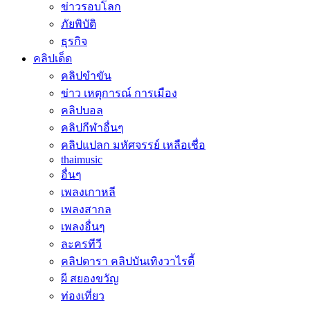
ข่าวรอบโลก
ภัยพิบัติ
ธุรกิจ
คลิปเด็ด
คลิปขำขัน
ข่าว เหตุการณ์ การเมือง
คลิปบอล
คลิปกีฬาอื่นๆ
คลิปแปลก มหัศจรรย์ เหลือเชื่อ
thaimusic
อื่นๆ
เพลงเกาหลี
เพลงสากล
เพลงอื่นๆ
ละครทีวี
คลิปดารา คลิปบันเทิงวาไรตี้
ผี สยองขวัญ
ท่องเที่ยว