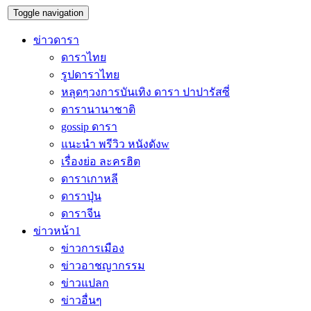
Toggle navigation
ข่าวดารา
ดาราไทย
รูปดาราไทย
หลุดๆวงการบันเทิง ดารา ปาปารัสซี่
ดารานานาชาติ
gossip ดารา
แนะนำ พรีวิว หนังดังw
เรื่องย่อ ละครฮิต
ดาราเกาหลี
ดาราปุ่น
ดาราจีน
ข่าวหน้า1
ข่าวการเมือง
ข่าวอาชญากรรม
ข่าวแปลก
ข่าวอื่นๆ