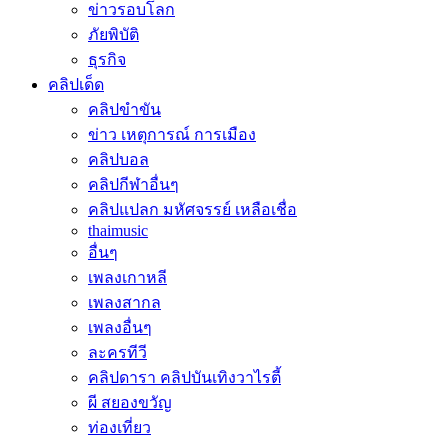
ข่าวรอบโลก
ภัยพิบัติ
ธุรกิจ
คลิปเด็ด
คลิปขำขัน
ข่าว เหตุการณ์ การเมือง
คลิปบอล
คลิปกีฬาอื่นๆ
คลิปแปลก มหัศจรรย์ เหลือเชื่อ
thaimusic
อื่นๆ
เพลงเกาหลี
เพลงสากล
เพลงอื่นๆ
ละครทีวี
คลิปดารา คลิปบันเทิงวาไรตี้
ผี สยองขวัญ
ท่องเที่ยว