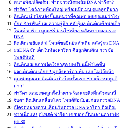
ทนายพัฒน์จัดเต็ม! ฟาดชาวเน็ตสงสัย DNA ฟารีดา?
ฟารีดา โชว์ภาพท้องใหญ่ พร้อมเปิดเมนู ดูแลลูกดีมาก
ติณติณ เปิดใจหลังขึ้นแท่นว่าที่คุณพ่อ เผยคุณแม่ว่าไง?
ก๊อท จักรพันธ์ เผยความรู้สึก หลังรู้ผล ติณติณคือพ่อเด็ก
โพสต์ ฟารีดา ถูกแชร์ว่อนโซเชียล หลังทราบผลตรวจ
DNA
ติณติณ ขยับแล้ว! โพสต์ขอยืนยันคำเดิม หลังรู้ผล DNA
ผลDNAชัด เด็กในท้องฟารีดา คือลูกติณติณ กรรชัย
โพสต์ทันที
ติณติณเผยสภาพจิตใจล่าสุด บทเรียนนี้ทำโตขึ้น
ผจก.ติณติณ เดือด!! พูดถึงฟารีดา-ทีม แบบไม่ไว้หน้า
คุณพ่อคุณแม่ ติณติณ เปิดใจครั้งแรก ชาวเน็ตชมพูดดี
มาก!
ฟารีดา เฉลยเพศลูกทั้งน้ำตา พร้อมเผยสิ่งที่กลัวตอนนี้
จับตา ติณติณเคลื่อนไหว โพสต์สื่อนัยยะก่อนตรวจDNA
เปิดจดหมายด่วน เลื่อนวันตรวจ DNA ฟารีดา-ติณติณ
ชาวเน็ตเเห่ขุดโพสต์ ฟารีดา เคยบอกเป็นหลานดาราดัง
ยุค 80