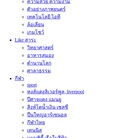
ความสวย ความงาม
ตัวอย่างภาพยนตร์
เทคโนโลยี ไอที
ล้อเลียน
เกมโชว์
Like สาระ
วิทยาศาสตร์
อาหารสมอง
ตำนานโลก
ศาลาธรรม
กีฬา
sport
หงส์แดงลิเวอร์พูล, liverpool
ปีศาจแดง แมนยู
สิงห์โตน้ำเงิน เชลซี
ปืนใหญ่อาร์เซนอล
กีฬาไทย
เทนนิส
แมนซิตี้ เรือใบสีฟ้า