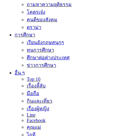
ถามหาความยุติธรรม
โคตรเจ๋ง
คนดีของสังคม
ดราม่า
การศึกษา
เรียนอังกฤษสนุกๆ
ทุนการศึกษา
ศึกษาต่อต่างประเทศ
ข่าวการศึกษา
อื่น ๆ
Top 10
เรื่องลี้ลับ
มือถือ
กินและเที่ยว
เรื่องผู้หญิง
Line
Facebook
คุณแม่
ไอที