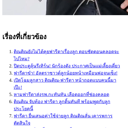
เรื่องที่เกี่ยวข้อง
ติณติณยังไม่ได้คุยฟารีดาเรื่องลูก ตอบชัดตอนคลอดจะ
ไปไหม?
ปิดประตูลุ้นรีเทิร์น! นักร้องดัง ประกาศเป็นแม่เลี้ยงเดี่ยว
ฟารีดาขำ! อัลตราซาวด์ลูกน้อยหน้าเหมือนพ่อจนเซ็ง!
เปิดโฉมลูกสาว ติณติณ-ฟารีดา หน้าถอดแบบคนนี้มา
เป๊ะ!
หามฟารีดาส่งรพ.กะทันหัน เลือดออกที่ช่องคลอด
ติณติณ จับท้อง ฟารีดา ลูกดิ้นทันที พร้อมพูดกับลูก
ประโยคนี้
ฟารีดา ยื่นเสนอค่าใช้จ่ายลูก ติณติณลั่น เคารพการ
ตัดสินใจ