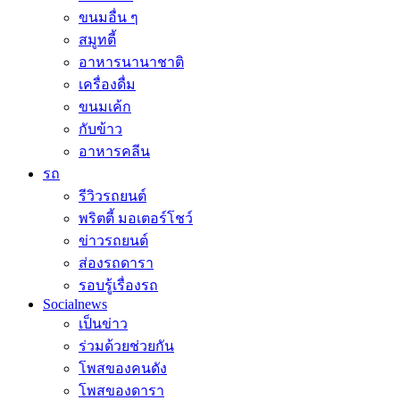
ขนมอื่น ๆ
สมูทตี้
อาหารนานาชาติ
เครื่องดื่ม
ขนมเค้ก
กับข้าว
อาหารคลีน
รถ
รีวิวรถยนต์
พริตตี้ มอเตอร์โชว์
ข่าวรถยนต์
ส่องรถดารา
รอบรู้เรื่องรถ
Socialnews
เป็นข่าว
ร่วมด้วยช่วยกัน
โพสของคนดัง
โพสของดารา