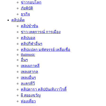
ข่าวรอบโลก
ภัยพิบัติ
ธุรกิจ
คลิปเด็ด
คลิปขำขัน
ข่าว เหตุการณ์ การเมือง
คลิปบอล
คลิปกีฬาอื่นๆ
คลิปแปลก มหัศจรรย์ เหลือเชื่อ
thaimusic
อื่นๆ
เพลงเกาหลี
เพลงสากล
เพลงอื่นๆ
ละครทีวี
คลิปดารา คลิปบันเทิงวาไรตี้
ผี สยองขวัญ
ท่องเที่ยว