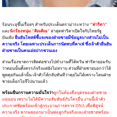
ร้อนระอุขึ้นเรื่อยๆ สำหรับประเด็นดราม่าระหว่าง
"ฟาริดา"
และ
นักร้องหนุ่ม "ติณติณ"
ล่าสุดฟาริดาเปิดใจกับไทยรัฐ
บันเทิง
ยืนยันโพสต์ชี้แจงของฝ่ายชายมีข้อมูลบางส่วนไม่เป็น
ความจริง โดยเฉพาะประเด็นการนัดพบที่คาเฟ่ ซึ่งเจ้าตัวยืนยัน
ฝ่ายชายเป็นคนเอ่ยปากชวนเอง
ส่วนเรื่องขาดการติดต่อช่วงไปทำงานที่ไต้หวัน ฟาริดายอมรับ
ว่าตอนนั้นตั้งครรภ์จริงแต่ยังไม่ทราบ ส่วนที่ฝ่ายชายบอกว่าได้
พูดคุยกันแล้วนั้น เจ้าตัวโต้กลับทันทีว่าคุยไม่ได้เพราะโดนฝ่าย
ชายบล็อกไอจีไปนานแล้ว
พร้อมยืนกรานความมั่นใจว่า
ลูกในท้องคือบุตรของฝ่ายชาย
แน่นอน เพราะไม่ได้มีความสัมพันธ์กับใครอื่น งานนี้เจ้าตัว
ประกาศชัดพร้อมเข้าสู่กระบวนการตรวจ DNA เพื่อพิสูจน์
ความจริง หากผลออกมาเป็นพ่อลูกกันจริงและฝ่ายชายพร้อม