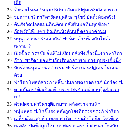
เด็ด
ว๊ายอะไรเนี่ย! หนุ่มปริศนา อัดคลิปพูดแซ่บถึง ฟารีดา
จบดราม่า? ฟาริดางัดสมุดสีชมพูโชว์ ยันตั้งท้องจริง!
ต้นสังกัดปลดแบนติณติณ หลังพ้นมลทินทุกข้อหา
ก๊อทจัดให้! แซว ติณติณนิวคันทรี่ ดราม่าค่านม
หนูพูดความจริงแล้วกัน! ฟารีดา อ้างท้องกับโฟล์ค
เพราะ..?
เปิดช็อต กรรชัย ลั่นพี่ไม่เชื่อ! หลังฟังเรื่องนี้..จากฟารีดา
อ้าว! ฟารีดา ยอมรับอีกเรื่องกลางรายการ กุประเด็นนี้?
นักร้องหนุ่มเล่าพฤติกรรม ฟารีดา ก่อนปฏิเสธ ไม่เล่น
ด้วย
ฟารีดา โพสต์สารภาพสิ้น ปมภาพตรวจครรภ์ นักร้อง ฟ.
ตามกันต่อ! ติณติณ ท้าตรวจ DNA แต่ฝ่ายหญิงส่อแวว
เท!
ด่วน!ผจก.ฟารีดายุติบทบาท หล้งดราม่าหนัก
หนุ่มหล่อ ฟ. โร่ชี้แจง หลังถูกโยงที่ตรวจครรภ์ ฟารีดา
เคลื่อนไหวสุดท้ายของ ฟาริดา ก่อนปิดไอจีลาโซเชียล
เพจดัง เปิดข้อมูลใหม่ ภาพตรวจครรภ์ ฟาริดา โยงนัก