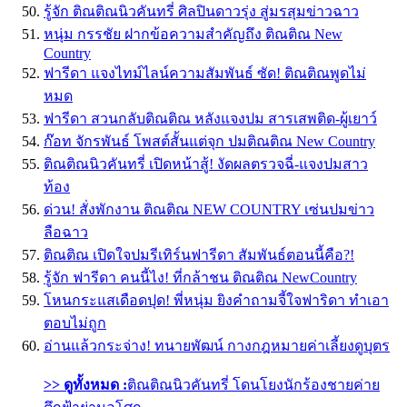
รู้จัก ติณติณนิวคันทรี่ ศิลปินดาวรุ่ง สู่มรสุมข่าวฉาว
หนุ่ม กรรชัย ฝากข้อความสำคัญถึง ติณติณ New
Country
ฟารีดา แจงไทม์ไลน์ความสัมพันธ์ ซัด! ติณติณพูดไม่
หมด
ฟารีดา สวนกลับติณติณ หลังแจงปม สารเสพติด-ผู้เยาว์
ก๊อท จักรพันธ์ โพสต์สั้นแต่จุก ปมติณติณ New Country
ติณติณนิวคันทรี่ เปิดหน้าสู้! งัดผลตรวจฉี่-แจงปมสาว
ท้อง
ด่วน! สั่งพักงาน ติณติณ NEW COUNTRY เซ่นปมข่าว
ลือฉาว
ติณติณ เปิดใจปมรีเทิร์นฟารีดา สัมพันธ์ตอนนี้คือ?!
รู้จัก ฟารีดา คนนี้ไง! ที่กล้าชน ติณติณ NewCountry
โหนกระแสเดือดปุด! พี่หนุ่ม ยิงคำถามจี้ใจฟาริดา ทำเอา
ตอบไม่ถูก
อ่านแล้วกระจ่าง! ทนายพัฒน์ กางกฎหมายค่าเลี้ยงดูบุตร
>> ดูทั้งหมด :
ติณติณนิวคันทรี่ โดนโยงนักร้องชายค่าย