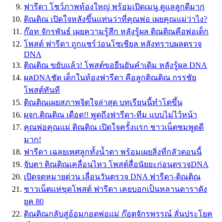
ฟารีดา โชว์ภาพท้องใหญ่ พร้อมเปิดเมนู ดูแลลูกดีมาก
ติณติณ เปิดใจหลังขึ้นแท่นว่าที่คุณพ่อ เผยคุณแม่ว่าไง?
ก๊อท จักรพันธ์ เผยความรู้สึก หลังรู้ผล ติณติณคือพ่อเด็ก
โพสต์ ฟารีดา ถูกแชร์ว่อนโซเชียล หลังทราบผลตรวจ
DNA
ติณติณ ขยับแล้ว! โพสต์ขอยืนยันคำเดิม หลังรู้ผล DNA
ผลDNAชัด เด็กในท้องฟารีดา คือลูกติณติณ กรรชัย
โพสต์ทันที
ติณติณเผยสภาพจิตใจล่าสุด บทเรียนนี้ทำโตขึ้น
ผจก.ติณติณ เดือด!! พูดถึงฟารีดา-ทีม แบบไม่ไว้หน้า
คุณพ่อคุณแม่ ติณติณ เปิดใจครั้งแรก ชาวเน็ตชมพูดดี
มาก!
ฟารีดา เฉลยเพศลูกทั้งน้ำตา พร้อมเผยสิ่งที่กลัวตอนนี้
จับตา ติณติณเคลื่อนไหว โพสต์สื่อนัยยะก่อนตรวจDNA
เปิดจดหมายด่วน เลื่อนวันตรวจ DNA ฟารีดา-ติณติณ
ชาวเน็ตเเห่ขุดโพสต์ ฟารีดา เคยบอกเป็นหลานดาราดัง
ยุค 80
ติณติณกลับสู่อ้อมกอดพ่อแม่ ก๊อตจักรพรรณ์ ลั่นประโยค