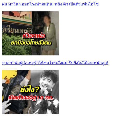
ฝน มาริสา ออกโรงฟาดแทน! หลัง ดิว เปิดตัวแฟนไฮโซ
จุกอก! พ่อผู้ก่อเหตุร่ำไห้ขอโทษสังคม รับยังไม่ได้เจอหน้าลูก!