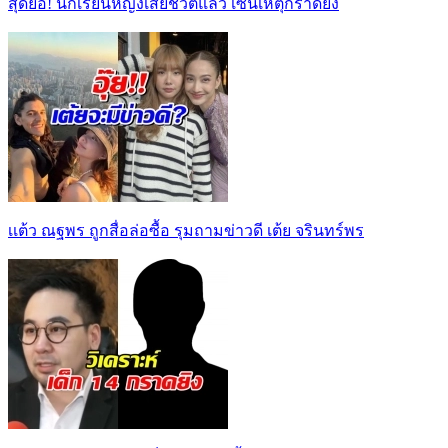
สุดยื้อ! นักเรียนหญิงเสียชีวิตแล้ว เซ่นเหตุกราดยิง
เเต้ว ณฐพร ถูกสื่อล่อซื้อ รุมถามข่าวดี เต้ย จรินทร์พร