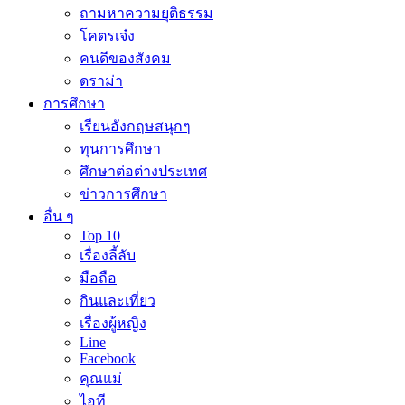
ถามหาความยุติธรรม
โคตรเจ๋ง
คนดีของสังคม
ดราม่า
การศึกษา
เรียนอังกฤษสนุกๆ
ทุนการศึกษา
ศึกษาต่อต่างประเทศ
ข่าวการศึกษา
อื่น ๆ
Top 10
เรื่องลี้ลับ
มือถือ
กินและเที่ยว
เรื่องผู้หญิง
Line
Facebook
คุณแม่
ไอที