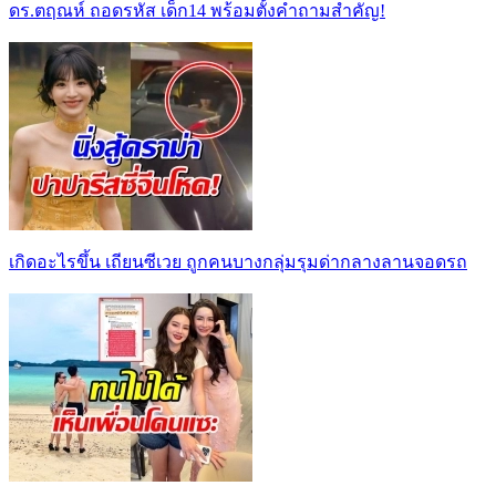
ดร.ตฤณห์ ถอดรหัส เด็ก14 พร้อมตั้งคำถามสำคัญ!
เกิดอะไรขึ้น เถียนซีเวย ถูกคนบางกลุ่มรุมด่ากลางลานจอดรถ