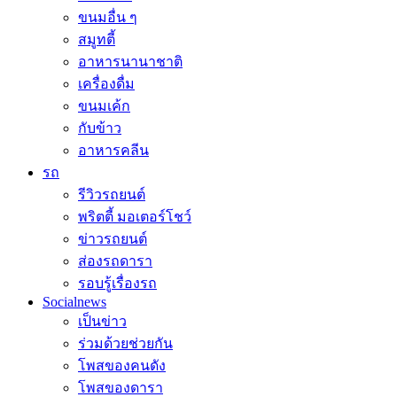
ขนมอื่น ๆ
สมูทตี้
อาหารนานาชาติ
เครื่องดื่ม
ขนมเค้ก
กับข้าว
อาหารคลีน
รถ
รีวิวรถยนต์
พริตตี้ มอเตอร์โชว์
ข่าวรถยนต์
ส่องรถดารา
รอบรู้เรื่องรถ
Socialnews
เป็นข่าว
ร่วมด้วยช่วยกัน
โพสของคนดัง
โพสของดารา