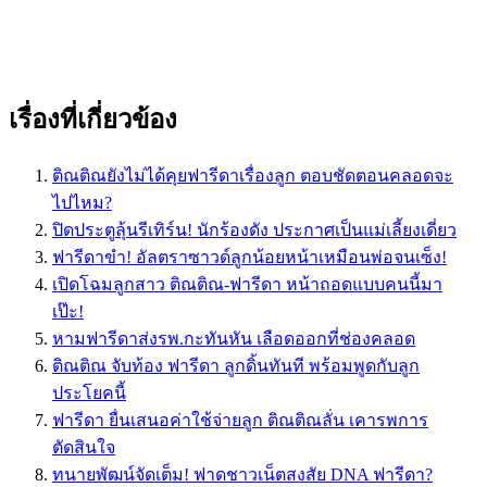
เรื่องที่เกี่ยวข้อง
ติณติณยังไม่ได้คุยฟารีดาเรื่องลูก ตอบชัดตอนคลอดจะ
ไปไหม?
ปิดประตูลุ้นรีเทิร์น! นักร้องดัง ประกาศเป็นแม่เลี้ยงเดี่ยว
ฟารีดาขำ! อัลตราซาวด์ลูกน้อยหน้าเหมือนพ่อจนเซ็ง!
เปิดโฉมลูกสาว ติณติณ-ฟารีดา หน้าถอดแบบคนนี้มา
เป๊ะ!
หามฟารีดาส่งรพ.กะทันหัน เลือดออกที่ช่องคลอด
ติณติณ จับท้อง ฟารีดา ลูกดิ้นทันที พร้อมพูดกับลูก
ประโยคนี้
ฟารีดา ยื่นเสนอค่าใช้จ่ายลูก ติณติณลั่น เคารพการ
ตัดสินใจ
ทนายพัฒน์จัดเต็ม! ฟาดชาวเน็ตสงสัย DNA ฟารีดา?