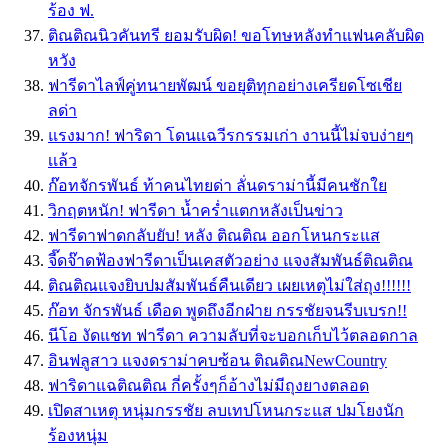
ร้อง ฟ.
ติณติณนิวคันทรี ยอมรับผิด! ขอโทษหลังทำแฟนคลับผิด
หวัง
ฟารีดาไลฟ์คู่ทนายพัฒน์ ขอยุติทุกอย่างเครียดโซเชีย
ลด่า
แรงมาก! ฟาริดา โดนเเฉวีรกรรมเก่า งานนี้ไม่จบง่ายๆ
เเล้ว
ก๊อทจักรพันธ์ ท้าคนไทยด่า ลั่นดราม่านี้มีคนชักใย
วิกฤตหนัก! ฟารีดา น้ำคร่ำแตกหลังเป็นข่าว
ฟารีดาฟาดกลับยับ! หลัง ติณติณ ออกโหนกระแส
จี๊ดจ๊าดฟ้องฟารีดาเป็นเคสตัวอย่าง แจงสัมพันธ์ติณติณ
ติณติณแจงยิบปมสัมพันธ์คืนเดียว เผยเหตุไม่ใส่ถุง!!!!!!
ก๊อท จักรพันธ์ เดือด พูดถึงอีกฝ่าย กรรชัยจนรีบเบรก!!
นีโอ งัดแชท ฟารีดา ความลับที่จะบอกเก็บไว้ตลอดกาล
อินฟลูสาว แจงดราม่าคบซ้อน ติณติณNewCountry
ฟาริดาแฉติณติณ กี่ครั้งๆก็อ้างไม่มีถุงยางตลอด
เปิดสาเหตุ หนุ่มกรรชัย ลบเทปโหนกระแส ปมโยงนัก
ร้องหนุ่ม