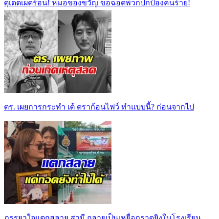
ดุเด็ดเผ็ดร้อน! หมอของขวัญ ขอฉอดพวกปกป้องคนร้าย!
ตร. เผยการกระทำ เต้ ดราก้อนไฟว์ ทำแบบนี้? ก่อนจากไป
ภรรยาใจแตกสลาย สามี กลายเป็นเหยื่อกราดยิงในโรงเรียน