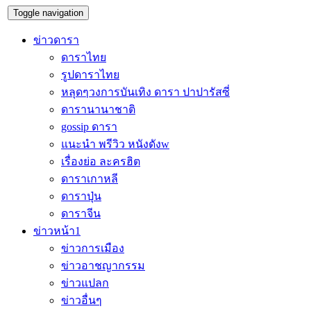
Toggle navigation
ข่าวดารา
ดาราไทย
รูปดาราไทย
หลุดๆวงการบันเทิง ดารา ปาปารัสซี่
ดารานานาชาติ
gossip ดารา
แนะนำ พรีวิว หนังดังw
เรื่องย่อ ละครฮิต
ดาราเกาหลี
ดาราปุ่น
ดาราจีน
ข่าวหน้า1
ข่าวการเมือง
ข่าวอาชญากรรม
ข่าวแปลก
ข่าวอื่นๆ