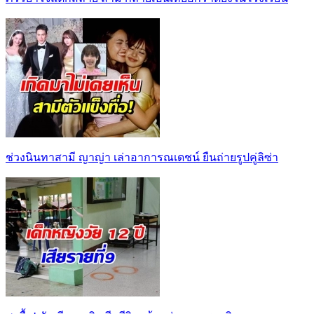
ช่วงนินทาสามี ญาญ่า เล่าอาการณเดชน์ ยืนถ่ายรูปคู่ลิซ่า