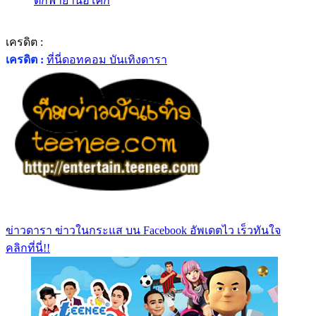
ตึกฟ้าย่านอโศก
เครดิต :
เครดิต :
ที่นี่ดอทคอม บันเทิงดารา
ข่าวดารา ข่าวในกระแส บน Facebook อัพเดตไว เร็วทันใจ
คลิกที่นี่!!