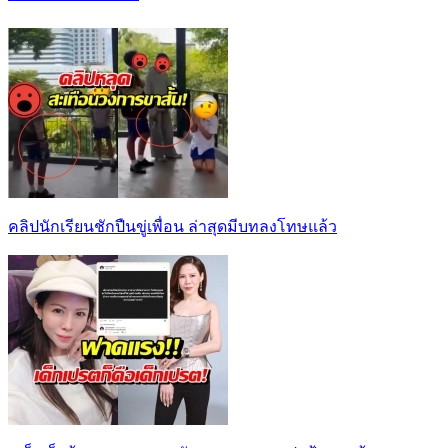
คลิปนักเรียนชักปืนขู่เพื่อน ล่าสุดมีบทลงโทษแล้ว