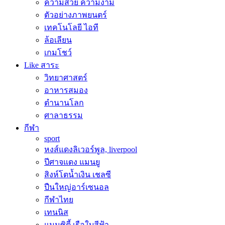
ความสวย ความงาม
ตัวอย่างภาพยนตร์
เทคโนโลยี ไอที
ล้อเลียน
เกมโชว์
Like สาระ
วิทยาศาสตร์
อาหารสมอง
ตำนานโลก
ศาลาธรรม
กีฬา
sport
หงส์แดงลิเวอร์พูล, liverpool
ปีศาจแดง แมนยู
สิงห์โตน้ำเงิน เชลซี
ปืนใหญ่อาร์เซนอล
กีฬาไทย
เทนนิส
แมนซิตี้ เรือใบสีฟ้า