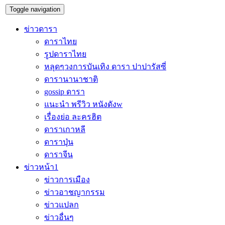
Toggle navigation
ข่าวดารา
ดาราไทย
รูปดาราไทย
หลุดๆวงการบันเทิง ดารา ปาปารัสซี่
ดารานานาชาติ
gossip ดารา
แนะนำ พรีวิว หนังดังw
เรื่องย่อ ละครฮิต
ดาราเกาหลี
ดาราปุ่น
ดาราจีน
ข่าวหน้า1
ข่าวการเมือง
ข่าวอาชญากรรม
ข่าวแปลก
ข่าวอื่นๆ