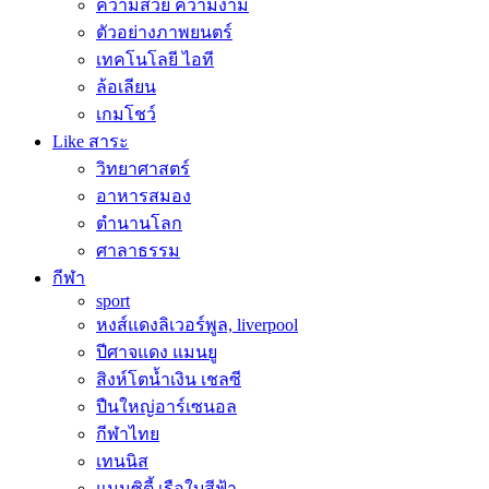
ความสวย ความงาม
ตัวอย่างภาพยนตร์
เทคโนโลยี ไอที
ล้อเลียน
เกมโชว์
Like สาระ
วิทยาศาสตร์
อาหารสมอง
ตำนานโลก
ศาลาธรรม
กีฬา
sport
หงส์แดงลิเวอร์พูล, liverpool
ปีศาจแดง แมนยู
สิงห์โตน้ำเงิน เชลซี
ปืนใหญ่อาร์เซนอล
กีฬาไทย
เทนนิส
แมนซิตี้ เรือใบสีฟ้า