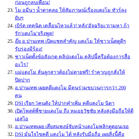
ก่อนถูกลบเพื่อน!
โม อมีนา น้ำตาคลอ ให้สัมภาษณ์เรื่องแตงโม ทัวร์ลง
ยับๆ
เบิร์ด เทคนิค เคลื่อนไหวแล้ว! หลัง'อัจฉริยะ'ถามหา ถ้า
รัก'แตงโม'จริงพูด!
อุ๊ย อ.ปานเทพ เปิดแชทสำคัญ แตงโม ให้ชาวเน็ตดูดีๆ
รับรองมีร้อง!
ชาวเน็ตตั้งข้อสังเกตุ คลิปแตงโม คลิปนี้หรือต้องการสื่อ
อะไร?
แม่แตงโม ลั่นลูกสาวต้องไม่ตายฟรี! รำคาญถูกสั่งให้
ปิดปาก
อ.ปานเทพ เผยคดีแตงโม มีคนร่วมขบวนการกว่า 200
คน
DSI เรียก 5คนดัง ให้ปากคำเพิ่ม คดีแตงโม นิดา
เปิดโพสต์พี่ชายแตงโม ถึง หมอธวัชชัย หลังส่งมือถือให้ดี
เอสไอ
อ.ปานเทพเผย เสี่ยสมพงษ์จับหน้าแตงโมพลิกดูตอนเจอ
DSI มั่นใจไขคดี แตงโม ได้ หลังรับมือถือ เผยสิ่งนี้คือ