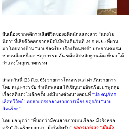
สืบเนื่องจากคดีการเสียชีวิตของอดีตนักแสดงสาว "แตงโม
นิดา" ที่เสียชีวิตตกจากสปีดโบ๊ทในคืนวันที่ 24 ก.พ. 65 ที่ผ่าน
มา โดยทางด้าน "นายอัจฉริยะ เรืองรัตนพงศ์" ประธานชมรม
ช่วยเหลือเหยื่ออาชญากรรม ลั่น ฃมีคลิปหลักฐานเด็ด ที่บอกได้
ว่าแตงโมถูกฆาตกรรม
ล่าสุดวันนี้ (23 มิ.ย. 65) รายการโหนกระแส ดำเนินรายการ
โดย หนุ่ม-กรรชัย กำเนิดพลอย ได้เชิญนายอัจฉริยะมาพูดคุย
เรื่องคดีแตงโมอีกครั้ง แต่มีบางช่วงบางตอนที่
"ปอ ตนุภัทร
เลิศทวีวิทย์" ต่อสายตรงกลางรายการเพื่อขอคุยกับ "นาย
อัจฉริยะ"
โดย ปอ พูดว่า "ที่บอกว่ามีคนสารภาพบนเรืออะ มีจริงหรอ
ครับ" อัจฉริยะบอกว่า "มีจริงสิครับ"
ปอถามต่อว่า "มีแล้ว