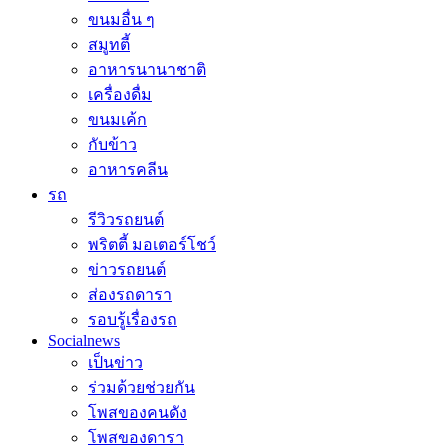
ขนมอื่น ๆ
สมูทตี้
อาหารนานาชาติ
เครื่องดื่ม
ขนมเค้ก
กับข้าว
อาหารคลีน
รถ
รีวิวรถยนต์
พริตตี้ มอเตอร์โชว์
ข่าวรถยนต์
ส่องรถดารา
รอบรู้เรื่องรถ
Socialnews
เป็นข่าว
ร่วมด้วยช่วยกัน
โพสของคนดัง
โพสของดารา