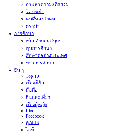
ถามหาความยุติธรรม
โคตรเจ๋ง
คนดีของสังคม
ดราม่า
การศึกษา
เรียนอังกฤษสนุกๆ
ทุนการศึกษา
ศึกษาต่อต่างประเทศ
ข่าวการศึกษา
อื่น ๆ
Top 10
เรื่องลี้ลับ
มือถือ
กินและเที่ยว
เรื่องผู้หญิง
Line
Facebook
คุณแม่
ไอที