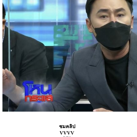
ชมคลิป
VVVV