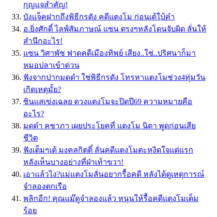
กุญแจสำคัญ!
บังแจ็คฝากถึงพิธีกรดัง คดีแตงโม ก่อนเต้ใบ้คำ
อ.ยิ่งศักดิ์ ไลฟ์สัมภาษณ์ แซน ตรงๆหลังโดนจับผิด ลั่นให้
สำนึกอะไร!
แซน วิศาพัช ฟาดคดีเมืองทิพย์ เสียง..ใช่..ปริศนาก็มา
หมอปลาเข้าด่วน
ฟังจากปากมดดำ ใช่พิธีกรดัง โทรหาแตงโมช่วง4ทุ่มวัน
เกิดเหตุมั้ย?
ซินแสเข่งเฉลย ดวงแตงโมจะปิดปี69 ความหมายคือ
อะไร?
มดดำ คชาภา เผยประโยคที่ แตงโม นิดา พูดก่อนเสีย
ชีวิต
ฟังเต็มๆเต้ มงคลกิตติ์ ลั่นคดีแตงโมตะหงิดใจแต่แรก
หลังเห็นบางอย่างที่ฝ่าเท้าขวา!
เอาแล้วไง?แม่แตงโมลั่นอยากรื้อคดี หลังได้ดูเหตุการณ์
จำลองตกเรือ
พลิกอีก! คุณแม๊ดูจำลองแล้ว หนุนให้รื้อคดีแตงโมเต็ม
ร้อย