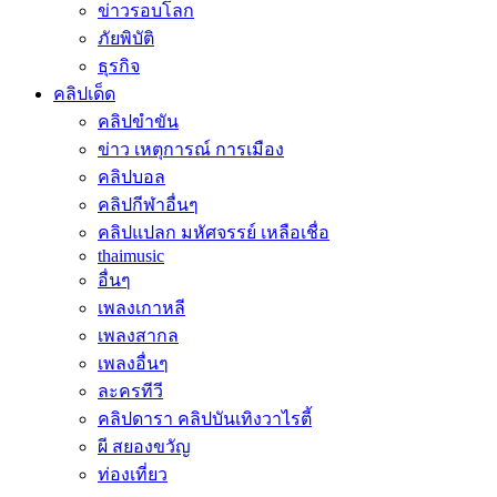
ข่าวรอบโลก
ภัยพิบัติ
ธุรกิจ
คลิปเด็ด
คลิปขำขัน
ข่าว เหตุการณ์ การเมือง
คลิปบอล
คลิปกีฬาอื่นๆ
คลิปแปลก มหัศจรรย์ เหลือเชื่อ
thaimusic
อื่นๆ
เพลงเกาหลี
เพลงสากล
เพลงอื่นๆ
ละครทีวี
คลิปดารา คลิปบันเทิงวาไรตี้
ผี สยองขวัญ
ท่องเที่ยว