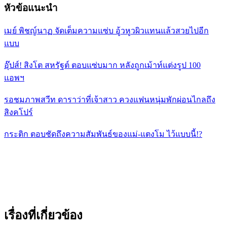
หัวข้อแนะนำ
เมย์ พิชญ์นาฏ จัดเต็มความแซ่บ อู้วหูวผิวแทนแล้วสวยไปอีก
แบบ
อุ๊ปส์! สิงโต สหรัฐต์ ตอบแซ่บมาก หลังถูกเม้าท์แต่งรูป 100
แอพฯ
รอชมภาพสวีท ดาราว่าที่เจ้าสาว ควงแฟนหนุ่มพักผ่อนไกลถึง
สิงคโปร์
กระติก ตอบชัดถึงความสัมพันธ์ของแม่-แตงโม ไว้แบบนี้!?
เรื่องที่เกี่ยวข้อง