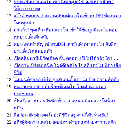
อดีตแฟนเก่าแตงโม เข้าให้ข้อมูลDSI เผยเหตุกลับคำ
ให้การบางจุด
แต๊งค์ พงศกร กำความลับคดีแตงโมเข้าพบDSI ที่ผ่านมา
โดนขู่หนัก
มาแล้ว! พุดเดิ้ล เพื่อนแตงโม เข้าให้ข้อมูลดีเอสไอตอบ
ทุกประเด็นที่สงสัย
พยานคนสำคัญ เข้าพบDSI เล่าวันค้นหาแตงโม จับผิด
ประเด็นโคลนบนหัว
เปิดคลิปนาทีเบิร์ดเดือด ลั่น ตลอด 3 ปี ไม่ได้กลัวใคร …
เปิดภาพเบิร์ดเทคนิค โผล่ดีเอสไอ ไขคดีแตงโม นิดา เสีย
ชีวิต
โมเมนต์จุกอก เบิร์ด จูบสแตนดี้ แตงโม ด้วยความคิดถึง
ทนายเดชา ฟาดทีมรื้อคดีแตงโม โยงมั่วมอมเมา
ประชาชน
เป็นเรื่อง...หมอธวัชชัย ท้าเจอ แซน คดีแม่แตงโมฟ้อง
หมิ่น
ลือว่อน tiktok แตงโมยังมีชีวิตอยู่ งานนี้ทัวร์ลงยับ!
อดีตผู้จัดการแตงโม เผยชัดๆ คำพูดสุดท้ายจากกระติก