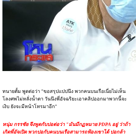
ทนายตั้ม พูดต่อว่า "ขอสรุปแปปนึง พวกคนบนเรือเนี่ยไม่เห็น
โลงศพไม่หลั่งน้ำตา วันนึงพี่อัจฉริยะเอาคลิปออกมาพวกนี้จะ
เงิบ ยังจะมีหน้าโทรมาอีก"
หนุ่ม กรรชัย จึงพูดกับปอต่อว่า "มันมีกฏหมาย PDPA อยู่ ว่าถ้า
เกิดพี่อัจเปิด พวกปอกับคนบนเรือสามารถฟ้องเขาได้ ปอกล้า