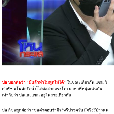
ปอ บอกต่อว่า "มีแล้วทำไมพูดไม่ได้"
ในขณะเดียวกัน แซน-วิ
ศาพัช มโนมัยรัตน์ ก็ได้ต่อสายตรงโทรมาหาพี่หนุ่มเช่นกัน
เท่ากับว่า ปอและแซน อยู่ในสายเดียวกัน
ปอ ก็ขอพูดต่อว่า "ขอคำตอบว่ามีจริงรึป่าวครับ มีจริงรึป่าวคน