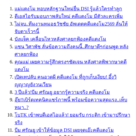
แม่แตงโม หอบหลักฐานใหม่ยื่น DSI รู้แล้วใครทำลูก
ดีเอสไอรับมอบภาพลับใหม่ คดีแตงโม มีตัวละครเพิ่ม
ไม่จบ..ทีมงานหมอธวัชชัย อัพเดตคดีแตงโม2569 ลั่นให้
จับตาเร็วๆนี้
บังแจ็ค เคลื่อนไหวหลังศาลยกฟ้องคดีแตงโม
แซน วิศาพัช ลั่นข้อความถึงคนนี้..ศึกษาดีๆก่อนพูด หลัง
ศาลยกฟ้อง
คุณแม่ เผยความรู้สึกตรงๆชัดเจน หลังศาลพิพากษาคดี
แตงโม
เปิดเทปลับ คนอวดผี คดีแตงโม ที่ถูกเก็บเงียบ! อึ้งวิ
ญญาญยังวนเวียน
3 ปีแล้ว!บีม ศรัณยู อยากรู้ความจริง คดีแตงโม
อุ๊ย!!เบิร์ดเทคนิคแชร์ภาพนี้ พร้อมข้อความสุดแรง..เห็บ
หมา..?
โบTK เข้าพบดีเอสไอแล้ว! ยอมรับ กระติก เข้ามาปรึกษา
จริง
บีม ศรัณยู เข้าให้ข้อมูล DSI เผยจุดเอ๊ะคดีแตงโม