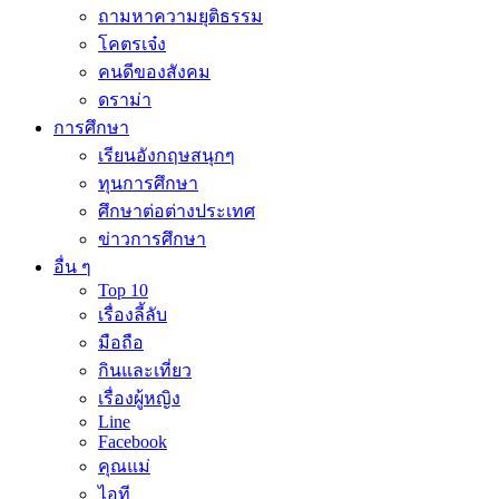
ถามหาความยุติธรรม
โคตรเจ๋ง
คนดีของสังคม
ดราม่า
การศึกษา
เรียนอังกฤษสนุกๆ
ทุนการศึกษา
ศึกษาต่อต่างประเทศ
ข่าวการศึกษา
อื่น ๆ
Top 10
เรื่องลี้ลับ
มือถือ
กินและเที่ยว
เรื่องผู้หญิง
Line
Facebook
คุณแม่
ไอที