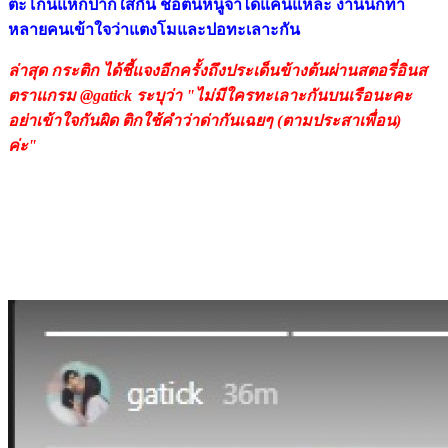
ตะโกนแหกปากใส่กัน ช็อตนี้หนูจำได้แค่นี้แหละ งานนี้ก็ทำ
หลายคนเข้าใจว่าแตงโมและปอทะเลาะกัน
ล่าสุด กระติก ได้ชี้แจงอีกครั้งถึงประเด็นข้างต้นผ่านสตอรี่อินส
ตราแกรม @gatick ระบุว่า "ไม่มีใครทะเลาะกันบนเรือนะคะ
อย่าเข้าใจกันผิด ติกใช้คำว่าด่ากันเฉยๆ (ตามประสาเพื่อน)
ค่ะ"