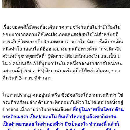
เรื่องของคดีก็ยังคงต้องเค้นหาความจริงกันต่อไปว่ามีเรื่องไม่
ชอบมาพากลตามที่สังคมสังเกตและสงสัยหรือไม่สำหรับคดี
ดารเสียชีวิตของอดีตนักแสดงสาว "แตงโม นิดา" ซึ่งมีประเด็น
หนึ่งทำโลกออนไลน์ฮือฮาอย่างมากเมื่อทางด้าน "กระติก-อิจ
ศรินทร์ จุฑาสุขสวัสดิ์" ผู้จัดการ-เพื่อนสนิทแตงโม และเป็น 1
ใน 5 คนบนเรือ ก็ได้พูดมาประโยคหนึ่งกลางรายการโหนกระ
แสวานนี้ (25 พ.ค. 65) ถึงภาพบนเรือสปีดโบ๊ทลำเกิดเหตุ ของ
คืนวันที่ 24 ก.พ. ที่ผ่านมา
ในภาพปรากฏ คนอยู่หน้าเรือ ซึ่งอัจฉริยะได้ถามกระติกว่า ใช่
กระติกหรือเปล่า? ด้านกระติกตอบทันทีว่า ไม่ใช่เธอ เธอนั่งอยู่
ข้างล่าง เมื่อถามว่าในวงกลมสีแดง
ที่อยู่ในภาพเป็นใคร? ด้าน
กระติกเผยว่า เป็นปอและโม ยืนเท้าไหล่อยู่ แล้วเขาก็ด่ากัน
เป็นคำหยาบเลย ในทำนองที่ว่า มึxเป็นอะไร ทำนองนี้ แล้วก็