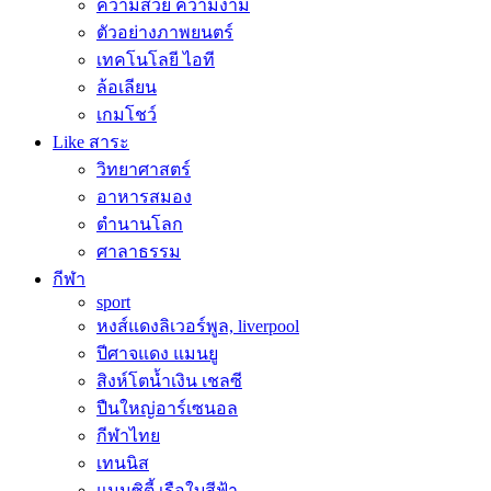
ความสวย ความงาม
ตัวอย่างภาพยนตร์
เทคโนโลยี ไอที
ล้อเลียน
เกมโชว์
Like สาระ
วิทยาศาสตร์
อาหารสมอง
ตำนานโลก
ศาลาธรรม
กีฬา
sport
หงส์แดงลิเวอร์พูล, liverpool
ปีศาจแดง แมนยู
สิงห์โตน้ำเงิน เชลซี
ปืนใหญ่อาร์เซนอล
กีฬาไทย
เทนนิส
แมนซิตี้ เรือใบสีฟ้า