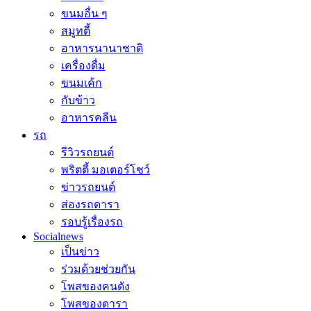
ขนมอื่น ๆ
สมูทตี้
อาหารนานาชาติ
เครื่องดื่ม
ขนมเค้ก
กับข้าว
อาหารคลีน
รถ
รีวิวรถยนต์
พริตตี้ มอเตอร์โชว์
ข่าวรถยนต์
ส่องรถดารา
รอบรู้เรื่องรถ
Socialnews
เป็นข่าว
ร่วมด้วยช่วยกัน
โพสของคนดัง
โพสของดารา