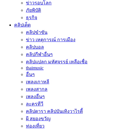
ข่าวรอบโลก
ภัยพิบัติ
ธุรกิจ
คลิปเด็ด
คลิปขำขัน
ข่าว เหตุการณ์ การเมือง
คลิปบอล
คลิปกีฬาอื่นๆ
คลิปแปลก มหัศจรรย์ เหลือเชื่อ
thaimusic
อื่นๆ
เพลงเกาหลี
เพลงสากล
เพลงอื่นๆ
ละครทีวี
คลิปดารา คลิปบันเทิงวาไรตี้
ผี สยองขวัญ
ท่องเที่ยว