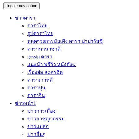
Toggle navigation
ข่าวดารา
ดาราไทย
รูปดาราไทย
หลุดๆวงการบันเทิง ดารา ปาปารัสซี่
ดารานานาชาติ
gossip ดารา
แนะนำ พรีวิว หนังดังw
เรื่องย่อ ละครฮิต
ดาราเกาหลี
ดาราปุ่น
ดาราจีน
ข่าวหน้า1
ข่าวการเมือง
ข่าวอาชญากรรม
ข่าวแปลก
ข่าวอื่นๆ