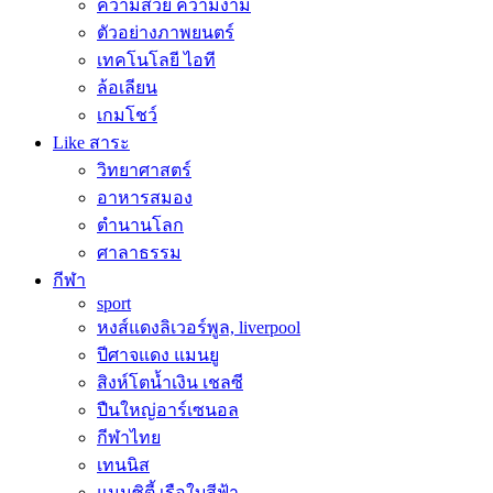
ความสวย ความงาม
ตัวอย่างภาพยนตร์
เทคโนโลยี ไอที
ล้อเลียน
เกมโชว์
Like สาระ
วิทยาศาสตร์
อาหารสมอง
ตำนานโลก
ศาลาธรรม
กีฬา
sport
หงส์แดงลิเวอร์พูล, liverpool
ปีศาจแดง แมนยู
สิงห์โตน้ำเงิน เชลซี
ปืนใหญ่อาร์เซนอล
กีฬาไทย
เทนนิส
แมนซิตี้ เรือใบสีฟ้า