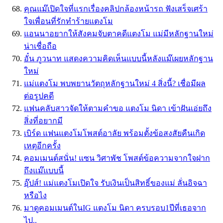
คุณแม๊เปิดใจที่แรกเรื่องคลิปกล้องหน้ารถ ฟังเสร็จเศร้า
ใจเพื่อนที่รักทำร้ายแตงโม
แอนนาอยากให้สังคมจับตาคดีแตงโม แม่มีหลักฐานใหม่
น่าเชื่อถือ
อั๋น ภูวนาท แสดงความคิดเห็นแบบนี้หลังแม๊เผยหลักฐาน
ใหม่
แม่แตงโม พบพยานวัตถุหลักฐานใหม่ 4 สิ่งนี้? เชื่อมีผล
ต่อรูปคดี
แฟนคลับสาวจัดให้ตามคำขอ แตงโม นิดา เข้าฝันเอ่ยถึง
สิ่งที่อยากมี
เบิร์ด แฟนแตงโมโพสต์อาลัย พร้อมตั้งข้อสงสัยคืนเกิด
เหตุอีกครั้ง
คอมเมนต์สนั่น! แซน วิศาพัช โพสต์ข้อความจากใจฝาก
ถึงแม๊แบบนี้
อุ๊ปส์! แม่แตงโมเปิดใจ รับเงินเป็นสิทธิ์ของแม่ ลั่นอิจฉา
หรือไง
มาดูคอมเมนต์ในIG แตงโม นิดา ครบรอบ1ปีที่เธอจาก
ไป..