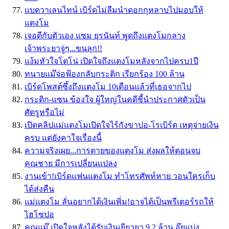
แบดวาเลนไทน์ เบิร์ดไม่ลืมนำดอกกุหลาบไปมอบให้
แตงโม
เจอดีกับตัวเอง แซม ยุรนันท์ พูดถึงแตงโมกลาง
เจ้าพระยาจู่ๆ...ขนลุก!!
แง้มหัวใจโตโน่ เปิดใจถึงแตงโมหลังจากไปครบ1ปี
ทนายแม๊จ่อฟ้องกลับกระติก เรียกร้อง 100 ล้าน
เบิร์ดโพสต์ซึ้งถึงแตงโม 10เดือนแล้วที่เธอจากไป
กระติก-แซน ข้องใจ ผู้ใหญ่ในคดีชี้นำประกาศตัวเป็น
ศัตรูหรือไม่
เปิดคลิปแม่แตงโมเปิดใจไร้กังขาปอ-โรเบิร์ต เหตุจ่ายเงิน
ครบ แต่ยังคาใจเรื่องนี้
ความจริงเผย...การตายของแตงโม ส่งผลให้ตอนจบ
คุณชาย มีการเปลี่ยนแปลง
งานเข้า!เบิร์ดแฟนแตงโม ทำโทรศัพท์หาย วอนใครเก็บ
ได้ส่งคืน
แม่แตงโม ลั่นอยากได้เงินเพิ่ม!อาจได้เป็นพรีเตอร์รถให้
ไฮโซปอ
คุณแม๊ เปิดใจหลังได้รับเงินเยียวยา 9.2 ล้าน อุ๊ยแบ่ง