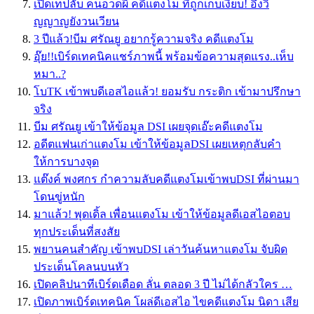
เปิดเทปลับ คนอวดผี คดีแตงโม ที่ถูกเก็บเงียบ! อึ้งวิ
ญญาญยังวนเวียน
3 ปีแล้ว!บีม ศรัณยู อยากรู้ความจริง คดีแตงโม
อุ๊ย!!เบิร์ดเทคนิคแชร์ภาพนี้ พร้อมข้อความสุดแรง..เห็บ
หมา..?
โบTK เข้าพบดีเอสไอแล้ว! ยอมรับ กระติก เข้ามาปรึกษา
จริง
บีม ศรัณยู เข้าให้ข้อมูล DSI เผยจุดเอ๊ะคดีแตงโม
อดีตแฟนเก่าแตงโม เข้าให้ข้อมูลDSI เผยเหตุกลับคำ
ให้การบางจุด
แต๊งค์ พงศกร กำความลับคดีแตงโมเข้าพบDSI ที่ผ่านมา
โดนขู่หนัก
มาแล้ว! พุดเดิ้ล เพื่อนแตงโม เข้าให้ข้อมูลดีเอสไอตอบ
ทุกประเด็นที่สงสัย
พยานคนสำคัญ เข้าพบDSI เล่าวันค้นหาแตงโม จับผิด
ประเด็นโคลนบนหัว
เปิดคลิปนาทีเบิร์ดเดือด ลั่น ตลอด 3 ปี ไม่ได้กลัวใคร …
เปิดภาพเบิร์ดเทคนิค โผล่ดีเอสไอ ไขคดีแตงโม นิดา เสีย