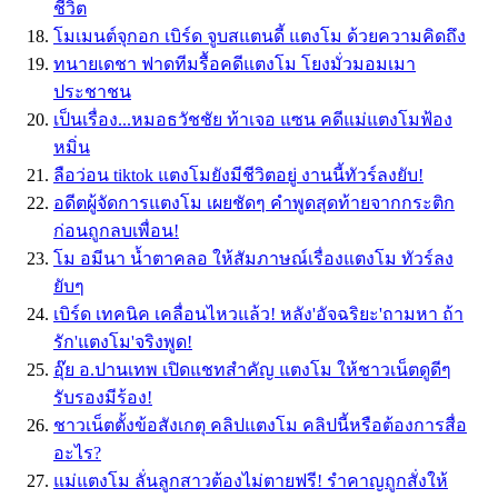
ชีวิต
โมเมนต์จุกอก เบิร์ด จูบสแตนดี้ แตงโม ด้วยความคิดถึง
ทนายเดชา ฟาดทีมรื้อคดีแตงโม โยงมั่วมอมเมา
ประชาชน
เป็นเรื่อง...หมอธวัชชัย ท้าเจอ แซน คดีแม่แตงโมฟ้อง
หมิ่น
ลือว่อน tiktok แตงโมยังมีชีวิตอยู่ งานนี้ทัวร์ลงยับ!
อดีตผู้จัดการแตงโม เผยชัดๆ คำพูดสุดท้ายจากกระติก
ก่อนถูกลบเพื่อน!
โม อมีนา น้ำตาคลอ ให้สัมภาษณ์เรื่องแตงโม ทัวร์ลง
ยับๆ
เบิร์ด เทคนิค เคลื่อนไหวแล้ว! หลัง'อัจฉริยะ'ถามหา ถ้า
รัก'แตงโม'จริงพูด!
อุ๊ย อ.ปานเทพ เปิดแชทสำคัญ แตงโม ให้ชาวเน็ตดูดีๆ
รับรองมีร้อง!
ชาวเน็ตตั้งข้อสังเกตุ คลิปแตงโม คลิปนี้หรือต้องการสื่อ
อะไร?
แม่แตงโม ลั่นลูกสาวต้องไม่ตายฟรี! รำคาญถูกสั่งให้