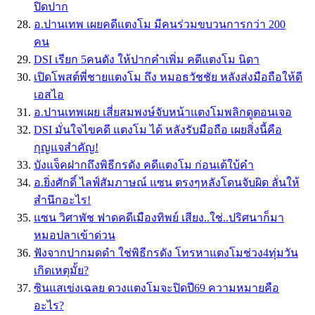
ปิดปาก
อ.ปานเทพ เผยคดีแตงโม มีคนร่วมขบวนการกว่า 200
คน
DSI เรียก 5คนดัง ให้ปากคำเพิ่ม คดีแตงโม นิดา
เปิดโพสต์พี่ชายแตงโม ถึง หมอธวัชชัย หลังส่งมือถือให้ดี
เอสไอ
อ.ปานเทพเผย เสี่ยสมพงษ์จับหน้าแตงโมพลิกดูตอนเจอ
DSI มั่นใจไขคดี แตงโม ได้ หลังรับมือถือ เผยสิ่งนี้คือ
กุญแจสำคัญ!
บังแจ็คฝากถึงพิธีกรดัง คดีแตงโม ก่อนเต้ใบ้คำ
อ.ยิ่งศักดิ์ ไลฟ์สัมภาษณ์ แซน ตรงๆหลังโดนจับผิด ลั่นให้
สำนึกอะไร!
แซน วิศาพัช ฟาดคดีเมืองทิพย์ เสียง..ใช่..ปริศนาก็มา
หมอปลาเข้าด่วน
ฟังจากปากมดดำ ใช่พิธีกรดัง โทรหาแตงโมช่วง4ทุ่มวัน
เกิดเหตุมั้ย?
ซินแสเข่งเฉลย ดวงแตงโมจะปิดปี69 ความหมายคือ
อะไร?