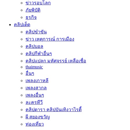
ข่าวรอบโลก
ภัยพิบัติ
ธุรกิจ
คลิปเด็ด
คลิปขำขัน
ข่าว เหตุการณ์ การเมือง
คลิปบอล
คลิปกีฬาอื่นๆ
คลิปแปลก มหัศจรรย์ เหลือเชื่อ
thaimusic
อื่นๆ
เพลงเกาหลี
เพลงสากล
เพลงอื่นๆ
ละครทีวี
คลิปดารา คลิปบันเทิงวาไรตี้
ผี สยองขวัญ
ท่องเที่ยว