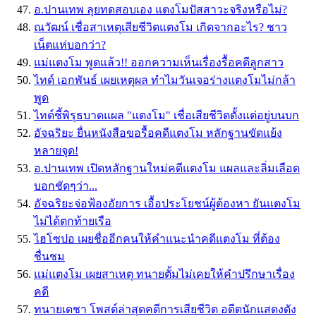
อ.ปานเทพ ลุยทดสอบเอง แตงโมปัสสาวะจริงหรือไม่?
ณวัฒน์ เชื่อสาเหตุเสียชีวิตแตงโม เกิดจากอะไร? ชาว
เน็ตแห่บอกว่า?
แม่แตงโม พูดแล้ว!! ออกความเห็นเรื่องรื้อคดีลูกสาว
ไทด์ เอกพันธ์ เผยเหตุผล ทำไมวันเจอร่างแตงโมไม่กล้า
พูด
ไทด์ชี้พิรุธบาดแผล "แตงโม" เชื่อเสียชีวิตตั้งแต่อยู่บนบก
อัจฉริยะ ยื่นหนังสือขอรื้อคดีแตงโม หลักฐานขัดแย้ง
หลายจุด!
อ.ปานเทพ เปิดหลักฐานใหม่คดีแตงโม แผลและลิ่มเลือด
บอกชัดๆว่า...
อัจฉริยะจ่อฟ้องอัยการ เอื้อประโยชน์ผู้ต้องหา ยันแตงโม
ไม่ได้ตกท้ายเรือ
ไฮโซปอ เผยชื่ออีกคนให้คำแนะนำคดีแตงโม ที่ต้อง
ชื่นชม
แม่แตงโม เผยสาเหตุ ทนายตั้มไม่เคยให้คำปรึกษาเรื่อง
คดี
ทนายเดชา โพสต์ล่าสุดคดีการเสียชีวิต อดีตนักแสดงดัง