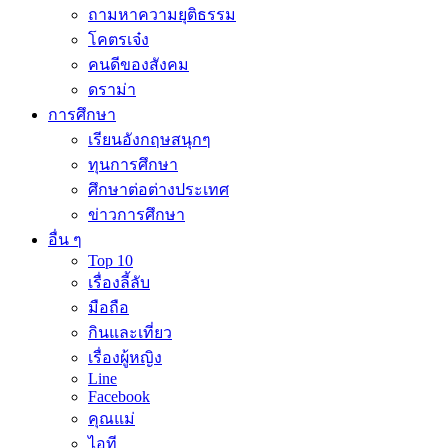
ถามหาความยุติธรรม
โคตรเจ๋ง
คนดีของสังคม
ดราม่า
การศึกษา
เรียนอังกฤษสนุกๆ
ทุนการศึกษา
ศึกษาต่อต่างประเทศ
ข่าวการศึกษา
อื่น ๆ
Top 10
เรื่องลี้ลับ
มือถือ
กินและเที่ยว
เรื่องผู้หญิง
Line
Facebook
คุณแม่
ไอที