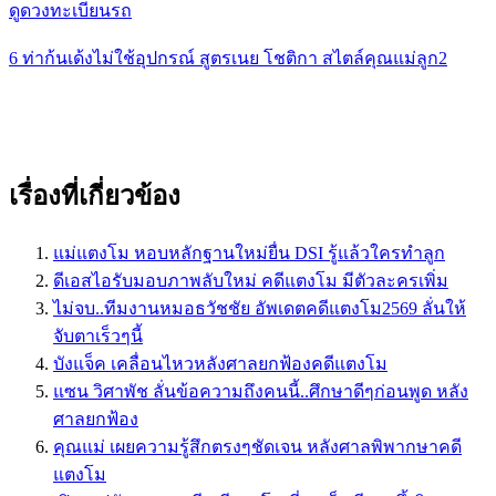
ดูดวงทะเบียนรถ
6 ท่าก้นเด้งไม่ใช้อุปกรณ์ สูตรเนย โชติกา สไตล์คุณแม่ลูก2
เรื่องที่เกี่ยวข้อง
แม่แตงโม หอบหลักฐานใหม่ยื่น DSI รู้แล้วใครทำลูก
ดีเอสไอรับมอบภาพลับใหม่ คดีแตงโม มีตัวละครเพิ่ม
ไม่จบ..ทีมงานหมอธวัชชัย อัพเดตคดีแตงโม2569 ลั่นให้
จับตาเร็วๆนี้
บังแจ็ค เคลื่อนไหวหลังศาลยกฟ้องคดีแตงโม
แซน วิศาพัช ลั่นข้อความถึงคนนี้..ศึกษาดีๆก่อนพูด หลัง
ศาลยกฟ้อง
คุณแม่ เผยความรู้สึกตรงๆชัดเจน หลังศาลพิพากษาคดี
แตงโม