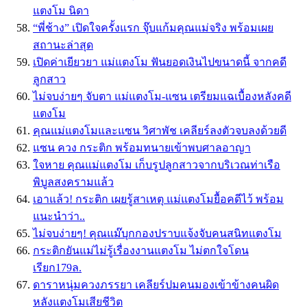
แตงโม นิดา
“พี่ช้าง” เปิดใจครั้งแรก จุ๊บแก้มคุณแม่จริง พร้อมเผย
สถานะล่าสุด
เปิดค่าเยียวยา แม่แตงโม ฟันยอดเงินไปขนาดนี้ จากคดี
ลูกสาว
ไม่จบง่ายๆ จับตา แม่แตงโม-แซน เตรียมแฉเบื้องหลังคดี
แตงโม
คุณแม่แตงโมและแซน วิศาพัช เคลียร์ลงตัวจบลงด้วยดี
แซน ควง กระติก พร้อมทนายเข้าพบศาลอาญา
ใจหาย คุณแม่แตงโม เก็บรูปลูกสาวจากบริเวณท่าเรือ
พิบูลสงครามแล้ว
เอาแล้ว! กระติก เผยรู้สาเหตุ แม่แตงโมยื้อคดีไว้ พร้อม
แนะนำว่า..
ไม่จบง่ายๆ! คุณแม๊บุกกองปราบแจ้งจับคนสนิทแตงโม
กระติกยันแม่ไม่รู้เรื่องงานแตงโม ไม่ตกใจโดน
เรียก179ล.
ดาราหนุ่มควงภรรยา เคลียร์ปมคนมองเข้าข้างคนผิด
หลังแตงโมเสียชีวิต