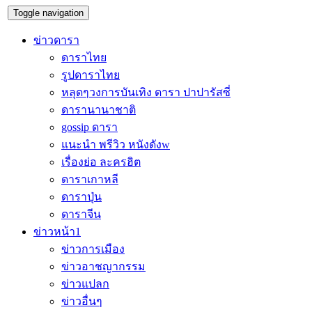
Toggle navigation
ข่าวดารา
ดาราไทย
รูปดาราไทย
หลุดๆวงการบันเทิง ดารา ปาปารัสซี่
ดารานานาชาติ
gossip ดารา
แนะนำ พรีวิว หนังดังw
เรื่องย่อ ละครฮิต
ดาราเกาหลี
ดาราปุ่น
ดาราจีน
ข่าวหน้า1
ข่าวการเมือง
ข่าวอาชญากรรม
ข่าวแปลก
ข่าวอื่นๆ