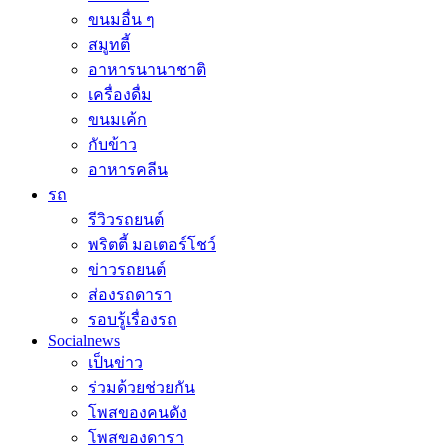
ขนมอื่น ๆ
สมูทตี้
อาหารนานาชาติ
เครื่องดื่ม
ขนมเค้ก
กับข้าว
อาหารคลีน
รถ
รีวิวรถยนต์
พริตตี้ มอเตอร์โชว์
ข่าวรถยนต์
ส่องรถดารา
รอบรู้เรื่องรถ
Socialnews
เป็นข่าว
ร่วมด้วยช่วยกัน
โพสของคนดัง
โพสของดารา