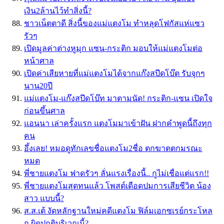
เงิน2ล้านไว้ทำสิ่งนี้?
ชาวเน็ตตาดี สิ่งนี้ของแม่แตงโม ทำหลุดโฟกัสแห่แซว
รัวๆ
เปิดมูลค่าต่างหูมุก แซน-กระติก มอบให้แม่แตงโมต่อ
หน้าศาล
เปิดค่าเสียหายที่แม่แตงโมได้จากแก๊งสปีดโบ๊ต รับจุกๆ
นาน20ปี
แม่แตงโม-แก๊งสปีดโบ๊ท มาตามนัด! กระติก-แซน เปิดใจ
ก่อนขึ้นศาล
แอนนา เล่าครั้งแรก แตงโมมาเข้าฝัน ฝากคำพูดนี้ถึงทุก
คน
อึ้งเลย! หมอดูทักเลขชื่อแตงโม2ชื่อ ตกฆาตตกมรณะ
หมด
พี่ชายแตงโม ฟาดรัวๆ ลั่นแรงเรื่องนี้.. กูไม่เชื่อแต่แรก!!
พี่ชายแตงโมสุดทนแล้ว โพสต์เดือดปมการเสียชีวิต น้อง
สาว แบบนี้?
ส.ส.เต้ งัดหลักฐานใหม่คดีแตงโม ฟิล์มเอกซเรย์กระโหล
ก ผิดปกติบริเวณนี้?