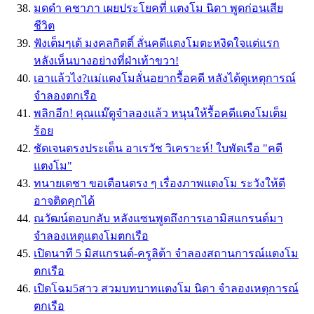
มดดำ คชาภา เผยประโยคที่ แตงโม นิดา พูดก่อนเสีย
ชีวิต
ฟังเต็มๆเต้ มงคลกิตติ์ ลั่นคดีแตงโมตะหงิดใจแต่แรก
หลังเห็นบางอย่างที่ฝ่าเท้าขวา!
เอาแล้วไง?แม่แตงโมลั่นอยากรื้อคดี หลังได้ดูเหตุการณ์
จำลองตกเรือ
พลิกอีก! คุณแม๊ดูจำลองแล้ว หนุนให้รื้อคดีแตงโมเต็ม
ร้อย
ชัดเจนตรงประเด็น อาเรวัช วิเคราะห์! ใบพัดเรือ "คดี
แตงโม"
ทนายเดชา ขอเตือนตรง ๆ เรื่องภาพแตงโม ระวังให้ดี
อาจติดคุกได้
ณวัฒน์ตอบกลับ หลังแซนพูดถึงการเอามิสแกรนด์มา
จำลองเหตุแตงโมตกเรือ
เปิดนาที 5 มิสแกรนด์-ครูลิต้า จำลองสถานการณ์แตงโม
ตกเรือ
เปิดโฉม5สาว สวมบทบาทแตงโม นิดา จำลองเหตุการณ์
ตกเรือ