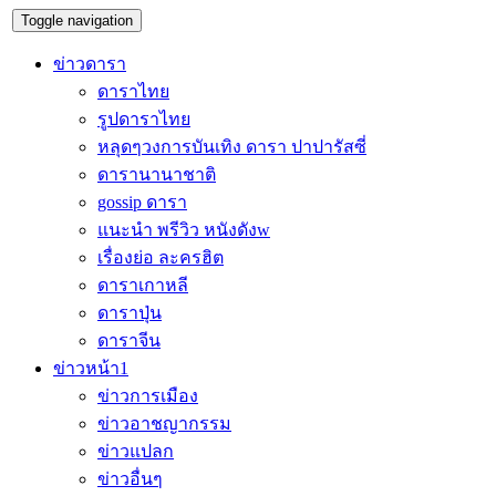
Toggle navigation
ข่าวดารา
ดาราไทย
รูปดาราไทย
หลุดๆวงการบันเทิง ดารา ปาปารัสซี่
ดารานานาชาติ
gossip ดารา
แนะนำ พรีวิว หนังดังw
เรื่องย่อ ละครฮิต
ดาราเกาหลี
ดาราปุ่น
ดาราจีน
ข่าวหน้า1
ข่าวการเมือง
ข่าวอาชญากรรม
ข่าวแปลก
ข่าวอื่นๆ