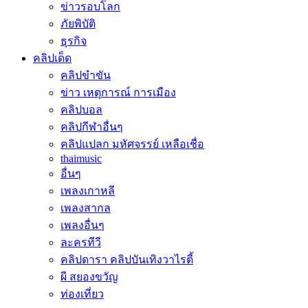
ข่าวรอบโลก
ภัยพิบัติ
ธุรกิจ
คลิปเด็ด
คลิปขำขัน
ข่าว เหตุการณ์ การเมือง
คลิปบอล
คลิปกีฬาอื่นๆ
คลิปแปลก มหัศจรรย์ เหลือเชื่อ
thaimusic
อื่นๆ
เพลงเกาหลี
เพลงสากล
เพลงอื่นๆ
ละครทีวี
คลิปดารา คลิปบันเทิงวาไรตี้
ผี สยองขวัญ
ท่องเที่ยว