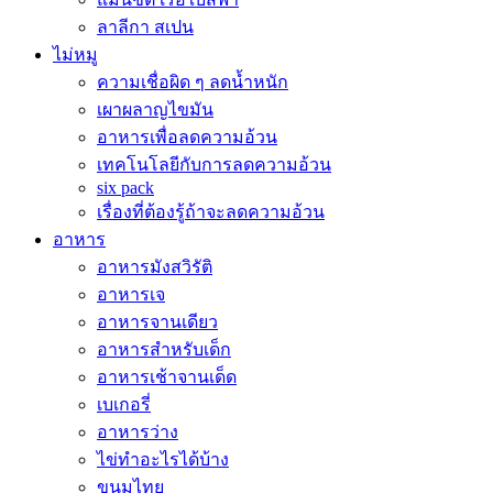
ลาลีกา สเปน
ไม่หมู
ความเชื่อผิด ๆ ลดน้ำหนัก
เผาผลาญไขมัน
อาหารเพื่อลดความอ้วน
เทคโนโลยีกับการลดความอ้วน
six pack
เรื่องที่ต้องรู้ถ้าจะลดความอ้วน
อาหาร
อาหารมังสวิรัติ
อาหารเจ
อาหารจานเดียว
อาหารสำหรับเด็ก
อาหารเช้าจานเด็ด
เบเกอรี่
อาหารว่าง
ไข่ทำอะไรได้บ้าง
ขนมไทย