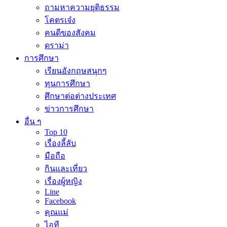
ถามหาความยุติธรรม
โคตรเจ๋ง
คนดีของสังคม
ดราม่า
การศึกษา
เรียนอังกฤษสนุกๆ
ทุนการศึกษา
ศึกษาต่อต่างประเทศ
ข่าวการศึกษา
อื่น ๆ
Top 10
เรื่องลี้ลับ
มือถือ
กินและเที่ยว
เรื่องผู้หญิง
Line
Facebook
คุณแม่
ไอที