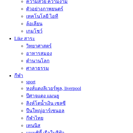
ความสวย ความงาม
ตัวอย่างภาพยนตร์
เทคโนโลยี ไอที
ล้อเลียน
เกมโชว์
Like สาระ
วิทยาศาสตร์
อาหารสมอง
ตำนานโลก
ศาลาธรรม
กีฬา
sport
หงส์แดงลิเวอร์พูล, liverpool
ปีศาจแดง แมนยู
สิงห์โตน้ำเงิน เชลซี
ปืนใหญ่อาร์เซนอล
กีฬาไทย
เทนนิส
แมนซิตี้ เรือใบสีฟ้า