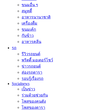
ขนมอื่น ๆ
สมูทตี้
อาหารนานาชาติ
เครื่องดื่ม
ขนมเค้ก
กับข้าว
อาหารคลีน
รถ
รีวิวรถยนต์
พริตตี้ มอเตอร์โชว์
ข่าวรถยนต์
ส่องรถดารา
รอบรู้เรื่องรถ
Socialnews
เป็นข่าว
ร่วมด้วยช่วยกัน
โพสของคนดัง
โพสของดารา