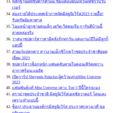
หลักฐานมัดซุปตาร์ตัวแม่ ซุ่มแต่งเงียบแหวนเพชรวิบวับ
เวอร์
ส่องรายได้ประเทศเจ้าภาพจัดมิสยูนิเวิร์ส2023 รวยอื้อ!
รับทรัพย์มหาศาล
โฉมหน้าลูกชายคนเล็ก เดวิด-วิคตอเรีย การันตีบ้านนี้
สวยหล่อจริง
วาสนาซุปตาร์สาวสามีคลั่งรักทุกวัน แต่งงาน5ปีไม่มีลูกก็
แฮปปี้
สวยเก๋แปลกตา! สาวงามเม็กซิโกคว้าชุดประจำชาติยอด
เยี่ยม 2023
ซุปตาร์สาวช็อกหนัก แฟนคลับตายในคอนเสิร์ตเพราะ
อากาศร้อน-แออัด
เปิดวาร์ป Sheynnis Palacios ผู้คว้ามงกุฎMiss Universe
2023
เเฟนพันธุ์เเท้ Miss Universe เคาะ Top 5 ปีนี้ใครจะมง
ดราม่าชุดประจำชาติ มิสยูนิเวิร์สเอลซัลวาดอร์ โดนเละ
เพราะทำเเบบนี้
ช็อก! ประธานองค์กรมิสยูนิเวิร์ส ประกาศกลางเวที ขอ
ยุติบทบาท