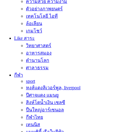
ความสวย ความงาม
ตัวอย่างภาพยนตร์
เทคโนโลยี ไอที
ล้อเลียน
เกมโชว์
Like สาระ
วิทยาศาสตร์
อาหารสมอง
ตำนานโลก
ศาลาธรรม
กีฬา
sport
หงส์แดงลิเวอร์พูล, liverpool
ปีศาจแดง แมนยู
สิงห์โตน้ำเงิน เชลซี
ปืนใหญ่อาร์เซนอล
กีฬาไทย
เทนนิส
แมนซิตี้ เรือใบสีฟ้า