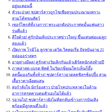
อยู่นะตอนนี้
หัวจะปวด! ซุปตาร์สาวถูกโซเชียลรุมประณามเพราะ
สวมโค้ทขนสัตว์
เซอร์ไพรส์ทั้งวงการ! พระเอกดังประกาศหมั้นเเฟนสาว
รุ่นพี่เเล้ว
ดีใจด้วย! คู่รักบันเทิงประกาศข่าวใหญ่ ขึ้นแท่นพ่อแม่ลูก
สองแล้ว
เปิดภาพ โรมิโอ ลูกชาย เดวิด-วิคตอเรีย ปัจจุบันอายุ 21
หล่อออร่าสุดๆ
อายุห่างมีผล! คู่รักต่างวัยเลิกกันแล้วเฮิร์ตหนักส่งท้ายปี
ภาพล่าสุด แบรด พิตต์ ในวัยเกษียณใครเห็นก็อึ้ง
ลุคนี้มองกันทั้งห้าง! ซุปตาร์สาวอวดลุคชิลๆช้อปปิ้ง สวม
เสื้อราคาเฉียดเเสน
ส่งกำลังใจ นักร้องสาว ป่วยโรคประหลาด1ในล้าน
อาการทรุดควบคุมตัวเองไม่ได้แล้ว
รอวนไป! ซุปตาร์สาวยังไม่คิดกลับเข้าวงการบันเทิง
พร้อมมีลูกคนที่3แล้ว