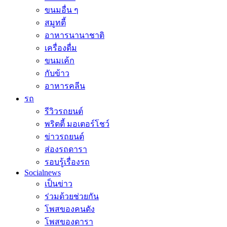
ขนมอื่น ๆ
สมูทตี้
อาหารนานาชาติ
เครื่องดื่ม
ขนมเค้ก
กับข้าว
อาหารคลีน
รถ
รีวิวรถยนต์
พริตตี้ มอเตอร์โชว์
ข่าวรถยนต์
ส่องรถดารา
รอบรู้เรื่องรถ
Socialnews
เป็นข่าว
ร่วมด้วยช่วยกัน
โพสของคนดัง
โพสของดารา