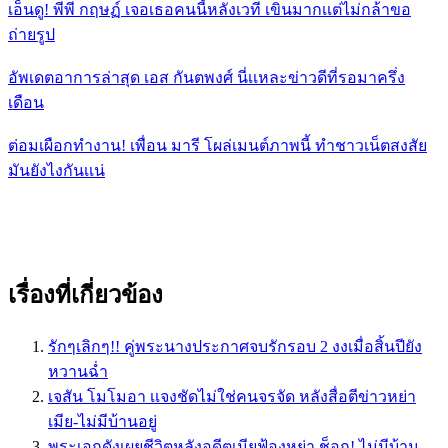
เอ็นดู! พีพี กฤษฏ์ เจอเธอคนนี้หลังเวที เขินมากเเต่ไม่กล้าขอ
ถ่ายรูป
อัพเดตอาการล่าสุด เอส กันตพงศ์ นี่เเหละข่าวดีที่รอมาครึ่ง
เดือน
ต่อมเผือกทำงาน! เพื่อน มารี โผล่เมนต์ภาพนี้ ทำชาวเน็ตสงสัย
มันยังไงกันเเน่
เรื่องที่เกี่ยวข้อง
รักๆเลิกๆ!! คู่พระนางประกาศจบรักรอบ 2 งงเมื่อสิ้นปียัง
หวานฉ่ำ
เจสัน โมโมอา เเจงชัดไม่ใช่คนจรจัด หลังสื่อตีข่าวหย่า
เมีย-ไม่มีบ้านอยู่
พระเอกดังเผยชีวิตหลังอดีตเมียฟ้องหย่า ช็อก! ไม่มีบ้าน