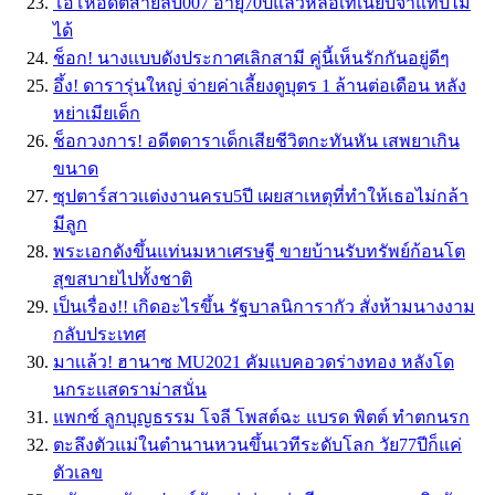
โอ้โหอดีตสายลับ007 อายุ70ปีแล้วหล่อเท่เนี้ยบจำแทบไม่
ได้
ช็อก! นางเเบบดังประกาศเลิกสามี คู่นี้เห็นรักกันอยู่ดีๆ
อึ้ง! ดารารุ่นใหญ่ จ่ายค่าเลี้ยงดูบุตร 1 ล้านต่อเดือน หลัง
หย่าเมียเด็ก
ช็อกวงการ! อดีตดาราเด็กเสียชีวิตกะทันหัน เสพยาเกิน
ขนาด
ซุปตาร์สาวเเต่งงานครบ5ปี เผยสาเหตุที่ทำให้เธอไม่กล้า
มีลูก
พระเอกดังขึ้นแท่นมหาเศรษฐี ขายบ้านรับทรัพย์ก้อนโต
สุขสบายไปทั้งชาติ
เป็นเรื่อง!! เกิดอะไรขึ้น รัฐบาลนิการากัว สั่งห้ามนางงาม
กลับประเทศ
มาเเล้ว! ฮานาซ MU2021 คัมเเบคอวดร่างทอง หลังโด
นกระเเสดราม่าสนั่น
แพกซ์ ลูกบุญธรรม โจลี โพสต์ฉะ แบรด พิตต์ ทำตกนรก
ตะลึงตัวแม่ในตำนานหวนขึ้นเวทีระดับโลก วัย77ปีก็แค่
ตัวเลข