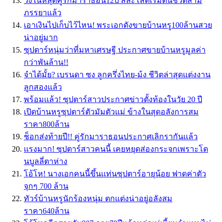
วงในหลุดคู่รักมาราธอน12ปี สละโสดเริ่มต้นชีวิตสามี
ภรรยาแล้ว
เอาเงินไปเก็บไว้ไหน! พระเอกดังขายบ้านหรู100ล้านสวย
น่าอยู่มาก
ซุปตาร์หนุ่มว่าที่มหาเศรษฐี ประกาศขายบ้านหรูมูลค่า
กว่าพันล้าน!!
จำได้มั้ย? เบรนดา ซง ลูกครึ่งไทย-ม้ง ชีวิตล่าสุดแต่งงาน
ลูกสองแล้ว
พร้อมเเล้ว! ซุปตาร์สาวประกาศข่าวตั้งท้องในวัย 20 ปี
เปิดบ้านหรูซุปตาร์ตัวมัมตัวแม่ ข้างในสุดอลังการสม
ราคา800ล้าน
ช็อกส่งท้ายปี!! คู่รักมาราธอนประกาศเลิกรากันเเล้ว
เเรงมาก! ซุปตาร์สาวคนนี้ เคยหยุดส่องกระจกเพราะโด
นบูลลี่ตาห่าง
โอ้โห! นางเอกคนนี้ขึ้นเเท่นซุปตาร์อายุน้อย ฟาดค่าตัว
จุกๆ 700 ล้าน
ทัวร์บ้านหรูนักร้องหนุ่ม ตกแต่งน่าอยู่อลังสม
ราคา640ล้าน