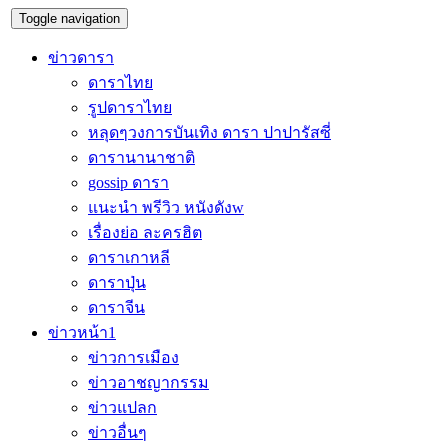
Toggle navigation
ข่าวดารา
ดาราไทย
รูปดาราไทย
หลุดๆวงการบันเทิง ดารา ปาปารัสซี่
ดารานานาชาติ
gossip ดารา
แนะนำ พรีวิว หนังดังw
เรื่องย่อ ละครฮิต
ดาราเกาหลี
ดาราปุ่น
ดาราจีน
ข่าวหน้า1
ข่าวการเมือง
ข่าวอาชญากรรม
ข่าวแปลก
ข่าวอื่นๆ