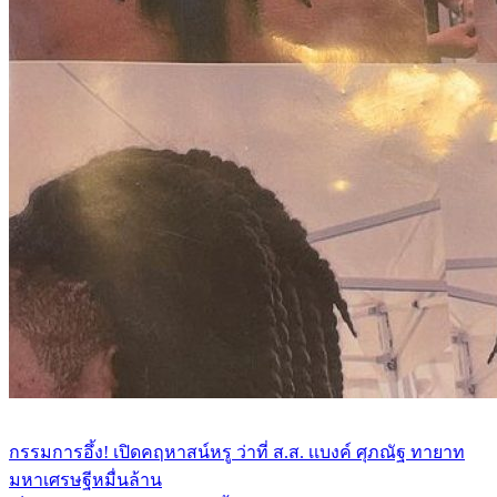
กรรมการอึ้ง! เปิดคฤหาสน์หรู ว่าที่ ส.ส. เเบงค์ ศุภณัฐ ทายาท
มหาเศรษฐีหมื่นล้าน