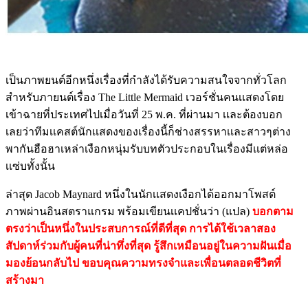
เป็นภาพยนต์อีกหนึ่งเรื่องที่กำลังได้รับความสนใจจากทั่วโลก
สำหรับภายนต์เรื่อง The Little Mermaid เวอร์ชั่นคนเเสดงโดย
เข้าฉายที่ประเทศไปเมื่อวันที่ 25 พ.ค. ที่ผ่านมา เเละต้องบอก
เลยว่าทีมเเคสต์นักเเสดงของเรื่องนี้ก็ช่างสรรหาเเละสาวๆต่าง
พากันฮือฮาเหล่าเงือกหนุ่มรับบทตัวประกอบในเรื่องมีเเต่หล่อ
เเซ่บทั้งนั้น
ล่าสุด Jacob Maynard หนึ่งในนักเเสดงเงือกได้ออกมาโพสต์
ภาพผ่านอินสตราแกรม พร้อมเขียนเเคปชั่นว่า (แปล)
บอกตาม
ตรงว่าเป็นหนึ่งในประสบการณ์ที่ดีที่สุด การได้ใช้เวลาสอง
สัปดาห์ร่วมกับผู้คนที่น่าทึ่งที่สุด รู้สึกเหมือนอยู่ในความฝันเมื่อ
มองย้อนกลับไป ขอบคุณความทรงจำและเพื่อนตลอดชีวิตที่
สร้างมา