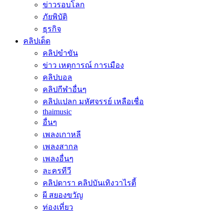
ข่าวรอบโลก
ภัยพิบัติ
ธุรกิจ
คลิปเด็ด
คลิปขำขัน
ข่าว เหตุการณ์ การเมือง
คลิปบอล
คลิปกีฬาอื่นๆ
คลิปแปลก มหัศจรรย์ เหลือเชื่อ
thaimusic
อื่นๆ
เพลงเกาหลี
เพลงสากล
เพลงอื่นๆ
ละครทีวี
คลิปดารา คลิปบันเทิงวาไรตี้
ผี สยองขวัญ
ท่องเที่ยว