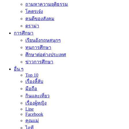
ถามหาความยุติธรรม
โคตรเจ๋ง
คนดีของสังคม
ดราม่า
การศึกษา
เรียนอังกฤษสนุกๆ
ทุนการศึกษา
ศึกษาต่อต่างประเทศ
ข่าวการศึกษา
อื่น ๆ
Top 10
เรื่องลี้ลับ
มือถือ
กินและเที่ยว
เรื่องผู้หญิง
Line
Facebook
คุณแม่
ไอที