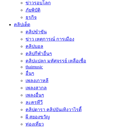
ข่าวรอบโลก
ภัยพิบัติ
ธุรกิจ
คลิปเด็ด
คลิปขำขัน
ข่าว เหตุการณ์ การเมือง
คลิปบอล
คลิปกีฬาอื่นๆ
คลิปแปลก มหัศจรรย์ เหลือเชื่อ
thaimusic
อื่นๆ
เพลงเกาหลี
เพลงสากล
เพลงอื่นๆ
ละครทีวี
คลิปดารา คลิปบันเทิงวาไรตี้
ผี สยองขวัญ
ท่องเที่ยว