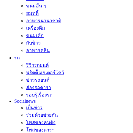
ขนมอื่น ๆ
สมูทตี้
อาหารนานาชาติ
เครื่องดื่ม
ขนมเค้ก
กับข้าว
อาหารคลีน
รถ
รีวิวรถยนต์
พริตตี้ มอเตอร์โชว์
ข่าวรถยนต์
ส่องรถดารา
รอบรู้เรื่องรถ
Socialnews
เป็นข่าว
ร่วมด้วยช่วยกัน
โพสของคนดัง
โพสของดารา