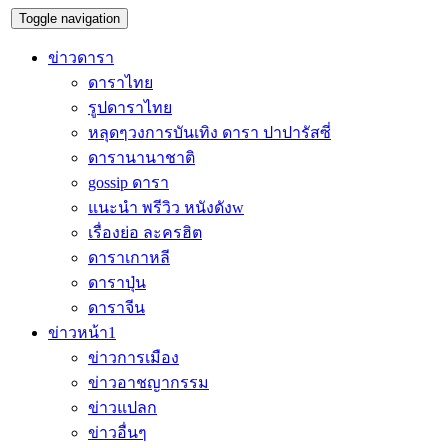
Toggle navigation
ข่าวดารา
ดาราไทย
รูปดาราไทย
หลุดๆวงการบันเทิง ดารา ปาปารัสซี่
ดารานานาชาติ
gossip ดารา
แนะนำ พรีวิว หนังดังw
เรื่องย่อ ละครฮิต
ดาราเกาหลี
ดาราปุ่น
ดาราจีน
ข่าวหน้า1
ข่าวการเมือง
ข่าวอาชญากรรม
ข่าวแปลก
ข่าวอื่นๆ