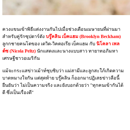
ควงแขนเข้าพิธีแต่งงานกันไปเมื่อช่วงเดือนเมษายนที่ผ่านมา
สำหรับคู่รักซุปตาร์ดัง
บรู๊คลิน เบ็คแฮม (Brooklyn Beckham)
ลูกกชายคนโตของ เดวิด-วิคตอเรีย เบ็คแฮม กับ
นิโคลา เพล
ต์ซ (Nicola Peltz)
นักแสดงและนางแบบสาว ทายาทอภิมหา
เศรษฐีชาวอเมริกัน
แม้จะกระแสข่าวเม้าท์ซุบซิบว่า แม่สามีและลูกสะใภ้เกิดความ
บาดหมางใจกัน แต่สุดท้าย บรู๊คลิน ก็ออกมาปฎิเสธข่าวลือนี้
ยืนยันว่า ไม่เป็นความจริง และยังบอกด้วยว่า "ทุกคนเข้ากันได้
ดี ซึ่งเป็นเรื่องดี"