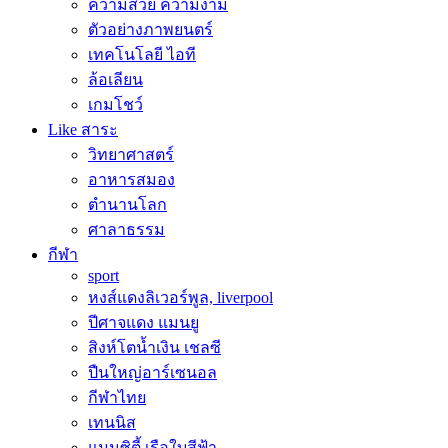
ความสวย ความงาม
ตัวอย่างภาพยนตร์
เทคโนโลยี ไอที
ล้อเลียน
เกมโชว์
Like สาระ
วิทยาศาสตร์
อาหารสมอง
ตำนานโลก
ศาลาธรรม
กีฬา
sport
หงส์แดงลิเวอร์พูล, liverpool
ปีศาจแดง แมนยู
สิงห์โตน้ำเงิน เชลซี
ปืนใหญ่อาร์เซนอล
กีฬาไทย
เทนนิส
แมนซิตี้ เรือใบสีฟ้า