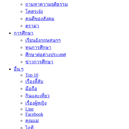
ถามหาความยุติธรรม
โคตรเจ๋ง
คนดีของสังคม
ดราม่า
การศึกษา
เรียนอังกฤษสนุกๆ
ทุนการศึกษา
ศึกษาต่อต่างประเทศ
ข่าวการศึกษา
อื่น ๆ
Top 10
เรื่องลี้ลับ
มือถือ
กินและเที่ยว
เรื่องผู้หญิง
Line
Facebook
คุณแม่
ไอที