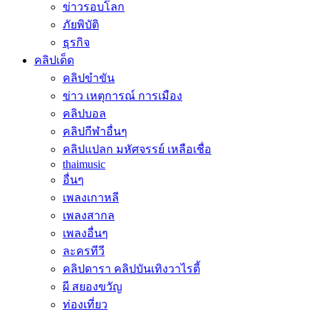
ข่าวรอบโลก
ภัยพิบัติ
ธุรกิจ
คลิปเด็ด
คลิปขำขัน
ข่าว เหตุการณ์ การเมือง
คลิปบอล
คลิปกีฬาอื่นๆ
คลิปแปลก มหัศจรรย์ เหลือเชื่อ
thaimusic
อื่นๆ
เพลงเกาหลี
เพลงสากล
เพลงอื่นๆ
ละครทีวี
คลิปดารา คลิปบันเทิงวาไรตี้
ผี สยองขวัญ
ท่องเที่ยว