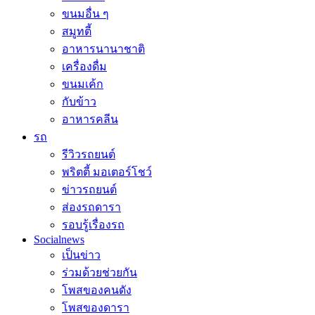
ขนมอื่น ๆ
สมูทตี้
อาหารนานาชาติ
เครื่องดื่ม
ขนมเค้ก
กับข้าว
อาหารคลีน
รถ
รีวิวรถยนต์
พริตตี้ มอเตอร์โชว์
ข่าวรถยนต์
ส่องรถดารา
รอบรู้เรื่องรถ
Socialnews
เป็นข่าว
ร่วมด้วยช่วยกัน
โพสของคนดัง
โพสของดารา