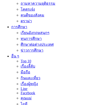
ถามหาความยุติธรรม
โคตรเจ๋ง
คนดีของสังคม
ดราม่า
การศึกษา
เรียนอังกฤษสนุกๆ
ทุนการศึกษา
ศึกษาต่อต่างประเทศ
ข่าวการศึกษา
อื่น ๆ
Top 10
เรื่องลี้ลับ
มือถือ
กินและเที่ยว
เรื่องผู้หญิง
Line
Facebook
คุณแม่
ไอที