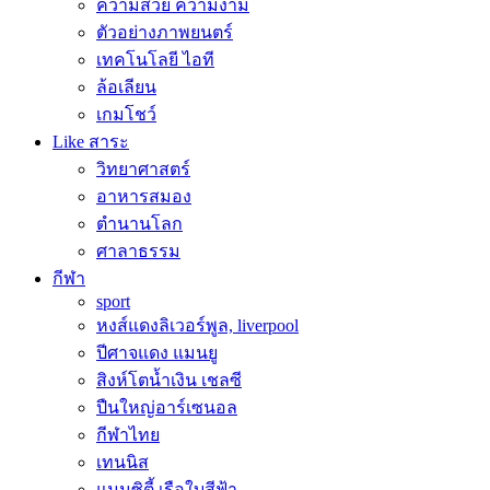
ความสวย ความงาม
ตัวอย่างภาพยนตร์
เทคโนโลยี ไอที
ล้อเลียน
เกมโชว์
Like สาระ
วิทยาศาสตร์
อาหารสมอง
ตำนานโลก
ศาลาธรรม
กีฬา
sport
หงส์แดงลิเวอร์พูล, liverpool
ปีศาจแดง แมนยู
สิงห์โตน้ำเงิน เชลซี
ปืนใหญ่อาร์เซนอล
กีฬาไทย
เทนนิส
แมนซิตี้ เรือใบสีฟ้า