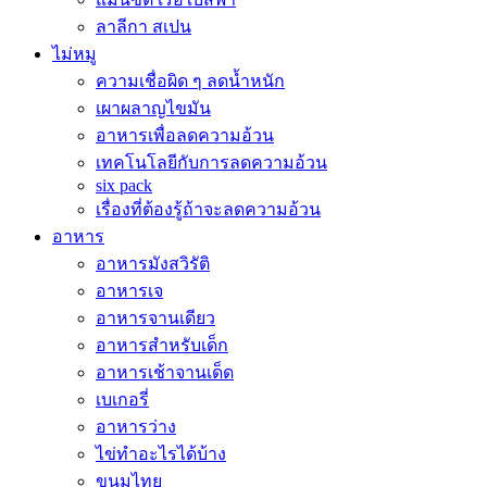
ลาลีกา สเปน
ไม่หมู
ความเชื่อผิด ๆ ลดน้ำหนัก
เผาผลาญไขมัน
อาหารเพื่อลดความอ้วน
เทคโนโลยีกับการลดความอ้วน
six pack
เรื่องที่ต้องรู้ถ้าจะลดความอ้วน
อาหาร
อาหารมังสวิรัติ
อาหารเจ
อาหารจานเดียว
อาหารสำหรับเด็ก
อาหารเช้าจานเด็ด
เบเกอรี่
อาหารว่าง
ไข่ทำอะไรได้บ้าง
ขนมไทย