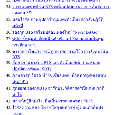
เปิดภาพแรก จินBTS เสร็จสิ้นภารกิจรับใช้ชาติแล้ว
วาระเเห่งชาติ! จิน BTS เตรียมปลดประจำการสิ้นสุดการ
รอคอย 2 ปี
หล่อไวรัล ภาพซุปตาร์หนุ่มเเต่งตัวเต็มยศกำลังปฏิบัติ
หน้าที่
จองกุก BTS เตรียมปล่อยเพลงใหม่ “Never Let Go”
ซุปตาร์หนุ่มทำดีต่อเนื่อง! บริจาค100ล้านวอนเป็นทุน
การศึกษานร.
ดาราสาวโดนวิจารณ์ ถูกหาพยายามใบ้ว่ากำลังคบจีมิน
BTS
ฮือฮาภาพล่าสุด วีBTS เเต่งตัวเต็มยศเข้าร่วมหน่วย
ปฏิบัติการพิเศษ (SDT)
ภาพล่าสุด วีBTS ทำโซเชียลแตก! น้ำหนักพุ่งหล่อแซ่บ
หุ่นล่ำบึก
สุดยอด! จองกุกBTS จารึกประวัติศาสตร์เป็นคนเเรกที่
ทำได้
ชาวเน็ตรู้สึกยังไง เมื่อเห็นภาพล่าสุดของ วีBTS
ไวรัลความหล่อ วีBTS ใส่ชุดทหารทำผู้คนแตกตื่นทั้ง
สนาม