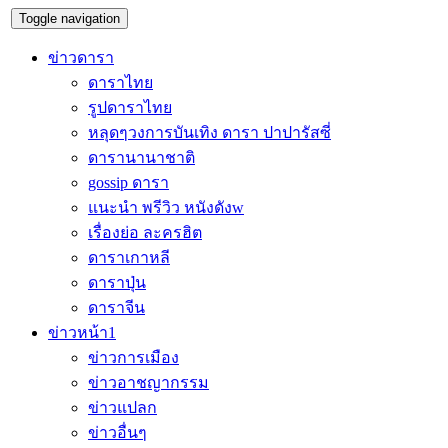
Toggle navigation
ข่าวดารา
ดาราไทย
รูปดาราไทย
หลุดๆวงการบันเทิง ดารา ปาปารัสซี่
ดารานานาชาติ
gossip ดารา
แนะนำ พรีวิว หนังดังw
เรื่องย่อ ละครฮิต
ดาราเกาหลี
ดาราปุ่น
ดาราจีน
ข่าวหน้า1
ข่าวการเมือง
ข่าวอาชญากรรม
ข่าวแปลก
ข่าวอื่นๆ