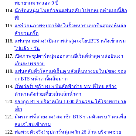
พยายามมาตลอด 9 ปี
นักร้องหนุ่ม โพสต์วอนแฟนคลับ โปรดหยุดทำแบบนี้สัก
ที!
แชร์ว่อนภาพซุปตาร์ดังในรั้วทหาร แบกปืนสุดเท่ห์หล่อ
ล่ำชวนกรี๊ด
เเฟนๆหายห่วง! เปิดภาพล่าสุด เจโฮปBTS หลังเข้ากรม
ไปเเล้ว 7 วัน
เปิดภาพซุปตาร์หนุุ่มออกงานอีเว้นท์ล่าสุด หล่อยันเงา
เกินจะบรรยาย
เเฟนคลับทั่วโลกเเห่เอ็นดู หลังเห็นทรงผมใหม่ของ จอง
กุกBTS หน้าตาจิ้มลิ้มมาก
เริ่ดเว่อร์! ชูก้า BTS บินลัดฟ้าถ่าย MV ที่ไทย สร้าง
ตำนานสั่งก๋วยเตี๋ยวเส้นเล็กน้ำตก
จองกุก BTS บริจาคเงิน 1,000 ล้านวอน ให้โรงพยาบาล
เด็ก
มิตรภาพที่สวยงาม! สมาชิก BTS รวมตัวครบ 7 คนเพื่อ
ส่ง เจโฮปเข้ากรม
พ่อพระตัวจริง! ซุปตาร์หนุ่มควัก 26 ล้าน บริจาคช่วย