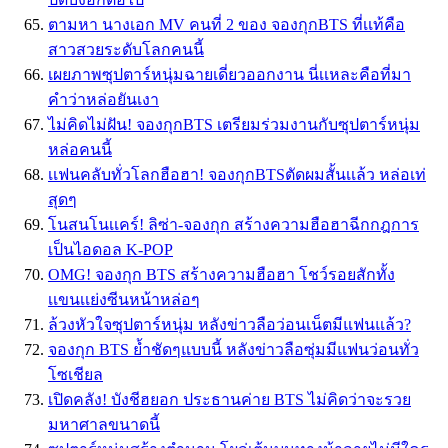
ตามหา นางเอก MV คนที่ 2 ของ จองกุกBTS ที่เเท้คือ
สาวสวยระดับโลกคนนี้
เผยภาพซุปตาร์หนุ่มฉายเดี่ยวออกงาน นี่เเหละคือที่มา
คำว่าหล่อยันเงา
ไม่คิดไม่ฝัน! จองกุกBTS เตรียมร่วมงานกับซุปตาร์หนุ่ม
หล่อคนนี้
เเฟนคลับทั่วโลกฮือฮา! จองกุกBTSตัดผมสั้นเเล้ว หล่อเท่
สุดๆ
โนสนโนเเคร์! ลิซ่า-จองกุก สร้างความฮือฮาฉีกกฎการ
เป็นไอดอล K-POP
OMG! จองกุก BTS สร้างความฮือฮา โชว์รอยสักทั้ง
เเขนเเย่งซีนหน้าหล่อๆ
ล้วงหัวใจซุปตาร์หนุ่ม หลังข่าวลือว่อนเน็ตมีแฟนแล้ว?
จองกุก BTS ย้ำชัดๆแบบนี้ หลังข่าวลือซุ่มมีแฟนว่อนทั่ว
โซเชียล
เปิดคลัง! บังชีฮยอก ประธานค่าย BTS ไม่คิดว่าจะรวย
มหาศาลขนาดนี้