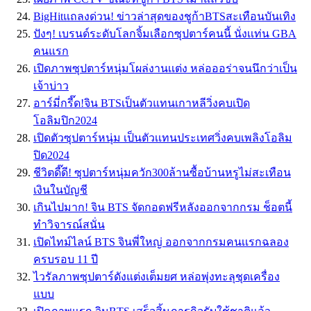
BigHitแถลงด่วน! ข่าวล่าสุดของชูก้าBTSสะเทือนบันเทิง
ปังๆ! เบรนด์ระดับโลกจิ้มเลือกซุปตาร์คนนี้ นั่งเเท่น GBA
คนแรก
เปิดภาพซุปตาร์หนุ่มโผล่งานเเต่ง หล่อออร่าจนนึกว่าเป็น
เจ้าบ่าว
อาร์มี่กรี๊ด!จิน BTSเป็นตัวแทนเกาหลีวิ่งคบเปิด
โอลิมปิก2024
เปิดตัวซุปตาร์หนุ่ม เป็นตัวเเทนประเทศวิ่งคบเพลิงโอลิม
ปิด2024
ชีวิตดี๊ดี! ซุปตาร์หนุ่มควัก300ล้านซื้อบ้านหรูไม่สะเทือน
เงินในบัญชี
เกินไปมาก! จิน BTS จัดกอดฟรีหลังออกจากกรม ช็อตนี้
ทำวิจารณ์สนั่น
เปิดไทม์ไลน์ BTS จินพี่ใหญ่ ออกจากกรมคนเเรกฉลอง
ครบรอบ 11 ปี
ไวรัลภาพซุปตาร์ดังแต่งเต็มยศ หล่อพุ่งทะลุชุดเครื่อง
แบบ