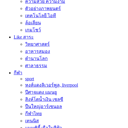
ความสวย ความงาม
ตัวอย่างภาพยนตร์
เทคโนโลยี ไอที
ล้อเลียน
เกมโชว์
Like สาระ
วิทยาศาสตร์
อาหารสมอง
ตำนานโลก
ศาลาธรรม
กีฬา
sport
หงส์แดงลิเวอร์พูล, liverpool
ปีศาจแดง แมนยู
สิงห์โตน้ำเงิน เชลซี
ปืนใหญ่อาร์เซนอล
กีฬาไทย
เทนนิส
แมนซิตี้ เรือใบสีฟ้า