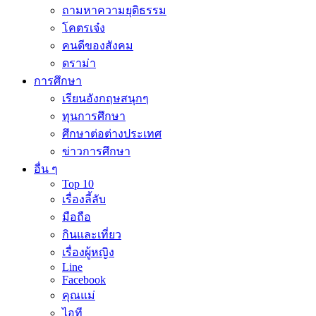
ถามหาความยุติธรรม
โคตรเจ๋ง
คนดีของสังคม
ดราม่า
การศึกษา
เรียนอังกฤษสนุกๆ
ทุนการศึกษา
ศึกษาต่อต่างประเทศ
ข่าวการศึกษา
อื่น ๆ
Top 10
เรื่องลี้ลับ
มือถือ
กินและเที่ยว
เรื่องผู้หญิง
Line
Facebook
คุณแม่
ไอที