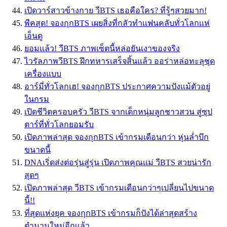
เปิดวาร์สาวข้างกาย วีBTS เธอคือใคร? ที่รู้ๆสวยมาก!
พีคสุด! จองกุกBTS เผยสิ่งที่กลัวทำเเฟนคลับทั่วโลกเเห่
เอ็นดู
ยอมเเล้ว! วีBTS ภาพเซ็ตนี้หล่อยันเงาของจริง
ไวรัลภาพวีBTS ฝึกทหารเสร็จสิ้นแล้ว ออร่าหล่อทะลุชุด
เครื่องแบบ
อาร์มี่ทั่วโลกเฮ! จองกุกBTS ประกาศความปังเเม้ตัวอยู่
ในกรม
เปิดชีวิตครอบครัว วีBTS จากเด็กหนุ่มลูกชาวสวน สู่ซุป
ตาร์ที่ทั่วโลกยอมรับ
เปิดภาพล่าสุด จองกุกBTS เข้ากรมเดือนกว่า หุ่นล่ำบึก
ขนาดนี้
DNAเริ่ดส่งต่อรุ่นสู่รุ่น เปิดภาพคุณเเม่ วีBTS สวยน่ารัก
สุดๆ
เปิดภาพล่าสุด วีBTS เข้ากรมเดือนกว่าๆเปลี่ยนไปขนาด
นี้!!
ที่สุดเเห่งยุค จองกุกBTS เข้ากรมก็ปังได้ล่าสุดสร้าง
ตำนานใหม่อีกเเล้ว