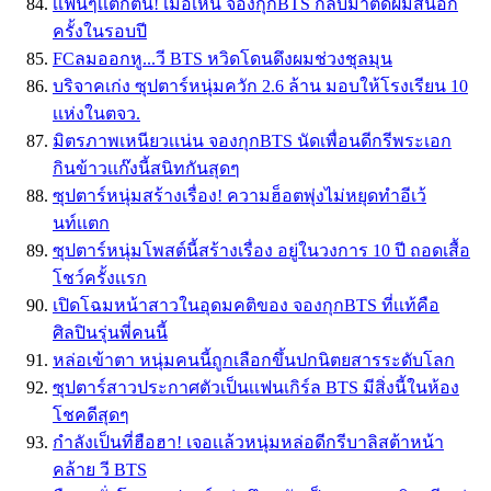
เเฟนๆเเตกตื่น! เมื่อเห็น จองกุกBTS กลับมาตัดผมสั้นอีก
ครั้งในรอบปี
FCลมออกหู...วี BTS หวิดโดนดึงผมช่วงชุลมุน
บริจาคเก่ง ซุปตาร์หนุ่มควัก 2.6 ล้าน มอบให้โรงเรียน 10
เเห่งในตจว.
มิตรภาพเหนียวเเน่น จองกุกBTS นัดเพื่อนดีกรีพระเอก
กินข้าวเเก๊งนี้สนิทกันสุดๆ
ซุปตาร์หนุ่มสร้างเรื่อง! ความฮ็อตพุ่งไม่หยุดทำอีเว้
นท์เเตก
ซุปตาร์หนุ่มโพสต์นี้สร้างเรื่อง อยู่ในวงการ 10 ปี ถอดเสื้อ
โชว์ครั้งเเรก
เปิดโฉมหน้าสาวในอุดมคติของ จองกุกBTS ที่เเท้คือ
ศิลปินรุ่นพี่คนนี้
หล่อเข้าตา หนุ่มคนนี้ถูกเลือกขึ้นปกนิตยสารระดับโลก
ซุปตาร์สาวประกาศตัวเป็นเเฟนเกิร์ล BTS มีสิ่งนี้ในห้อง
โชคดีสุดๆ
กำลังเป็นที่ฮือฮา! เจอเเล้วหนุ่มหล่อดีกรีบาลิสต้าหน้า
คล้าย วี BTS