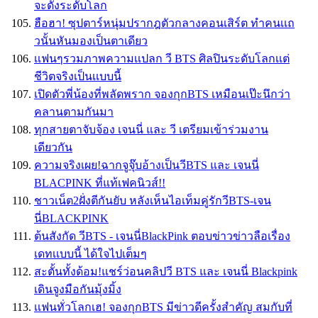
จะดังระดับโลก
ฮือฮา! ซุปตาร์หนุ่มปรากฎตัวกลางคอนเสิร์ต ทำคนเเถ
วนั้นหันมองเป็นตาเดียว
เเฟนๆรวมภาพความเเปลก วี BTS ศิลปินระดับโลกเเต่
ชีวิตจริงเป็นเเบบนี้
เปิดตัวพี่น้องที่พลัดพราก จองกุกBTS เหมือนเป๊ะนึกว่า
คลานตามกันมา
ทุกสายตาจับจ้อง เจนนี่ และ วี เตรียมเข้าร่วมงาน
เดียวกัน
ความจริงเผย!ฉากจูจุ๊บอ้างเป็นวีBTS และ เจนนี่
BLACPINK ที่แท้เฟคนิวส์!!
ชาวเน็ต2ฝั่งตีกันยับ หลังเห็นไอเท็มคู่รักวีBTS-เจน
นี่BLACKPINK
ต้นสังกัด วีBTS - เจนนี่BlackPink ตอบข่าวข่าวลือเรื่อง
เดทเเบบนี้ ได้ใจไปเต็มๆ
สะตั้นทั้งด้อม!แชร์ว่อนคลิปวี BTS และ เจนนี่ Blackpink
เดินจูงมือกันมุ้งมิ้ง
เเฟนทั่วโลกเฮ! จองกุกBTS มีข่าวดีครั้งสำคัญ สมกับที่