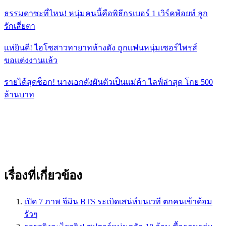
ธรรมดาซะที่ไหน! หนุ่มคนนี้คือพิธีกรเบอร์ 1 เวิร์คพ้อยท์ ลูก
รักเสี่ยตา
เเห่ยินดี! ไฮโซสาวทายาทห้างดัง ถูกเเฟนหนุ่มเซอร์ไพรส์
ขอเเต่งงานเเล้ว
รายได้สุดช็อก! นางเอกดังผันตัวเป็นเเม่ค้า ไลฟ์ล่าสุด โกย 500
ล้านบาท
เรื่องที่เกี่ยวข้อง
เปิด 7 ภาพ จีมิน BTS ระเบิดเสน่ห์บนเวที ตกคนเข้าด้อม
รัวๆ