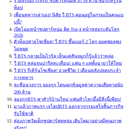
รวยจริงอะไรจริง! ซุปตาร์หนุ่มควัก 18 ล้าน ซื้อรถหรูรุ่น
ท็อป
เพื่อนทหารเล่าเอง! นิสัย วี BTS ตอนอยู่ในกรมเป็นคนเเบ
บนี้?
เปิดโฉมหน้าซุปตาร์หนุ่ม ติด Top 4 หน้าหล่อระดับโลก
2026
ตัวท็อปสายโซเชียล! วี BTS ขึ้นเบอร์ 2 โลก ยอดฟอลพุ่ง
ไม่หยุด
วี BTS กลายเป็นไวรัล เห็นเเค่สันจมูกก็รู้เเล้วว่าหล่อ
วี BTS หล่อจนปารีสสะเทือน! แฟน ๆ แห่ตั้งฉายาให้ใหม่
วี BTS รีเทิร์นโซเชียล! อวดชีวิต 3 เดือนหลังปลดประจำ
การทหาร
สะทือนวงการ จองกุก โดนฉกหุ้นมูลค่าความเสียหายนับ
200 ล้าน
จองกุกBTS พาทัวร์บ้านใหม่ เเฟนทั่วโลกอึ้งมีสิ่งนี้เพียบ!
มาแล้วภาพแรก เจโฮปBTS ออกจากกรมเสร็จสิ้นภารกิจ
รับใช้ชาติ
ส่องภาพวัยเด็กซุปตาร์สุดหล่อ เติบโตมาอย่างมีคุณภาพ
จริงๆ!!