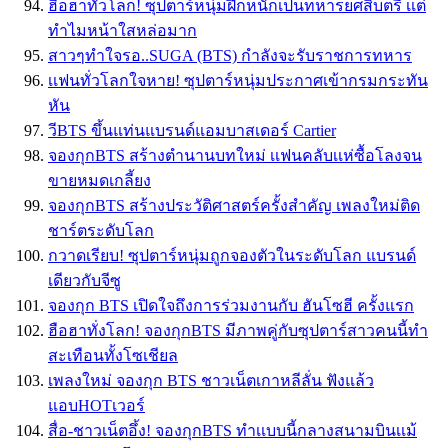
ฮือฮาทั่วโลก! ซุปตาร์หนุ่มฝึกหนักเป็นทหารยศสิบตรี เเต่
ทำไมหน้าใสหล่อมาก
สาวๆทำใจรอ..SUGA (BTS) กำลังจะรับราชการทหาร
เเฟนทั่วโลกใจหาย! ซุปตาร์หนุ่มประกาศเข้ากรมกระทัน
หัน
วีBTS ขึ้นแท่นแบรนด์แอมบาสเดอร์ Cartier
จองกุกBTS สร้างตำนานบทใหม่ เเฟนคลับเเห่ซื้อโลงจน
ขายหมดเกลี้ยง
จองกุกBTS สร้างประวัติศาสตร์ครั้งสำคัญ เพลงใหม่ติด
ชาร์ตระดับโลก
กวาดเรียบ! ซุปตาร์หนุ่มถูกจองตัวในระดับโลก แบรนด์
เดียวกับจีซู
จองกุก BTS เปิดใจถึงการร่วมงานกับ ฮันโซฮี ครั้งแรก
ฮือฮาทั่งโลก! จองกุกBTS มีภาพคู่กับซุปตาร์สาวคนนี้ทำ
สะเทือนทั้งโซเชียล
เพลงใหม่ จองกุก BTS ชาวเน็ตเกาหลีลั่น ฟังแล้ว
แอบHOTเวอร์
สื่อ-ชาวเน็ตอึ้ง! จองกุกBTS ทำเเบบนี้กลางสนามบินเเม้