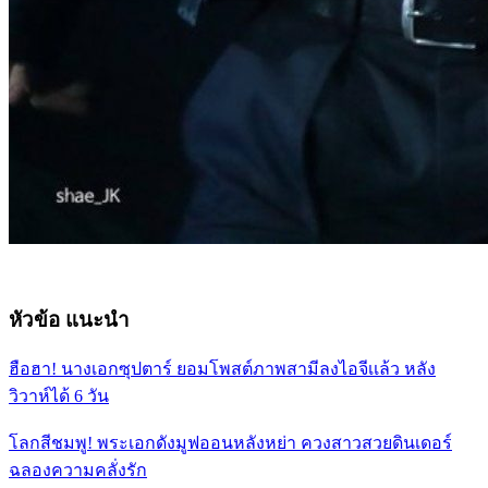
หัวข้อ แนะนำ
ฮือฮา! นางเอกซุปตาร์ ยอมโพสต์ภาพสามีลงไอจีเเล้ว หลัง
วิวาห์ได้ 6 วัน
โลกสีชมพู! พระเอกดังมูฟออนหลังหย่า ควงสาวสวยดินเดอร์
ฉลองความคลั่งรัก