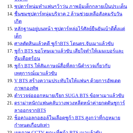
ซุปตาร์หนุ่มทำเเฟนๆว้าวุ่น ภาพอุ้มเด็กกลายเป็นประเด็น
ชื่นชมซุปตาร์หนุ่มบริจาค 2 ล้านช่วยเหลือสังคมรับวัน
เกิด
หลักฐานอยู่บนหน้า ซุปตาร์หล่อไร้ศัลย์ยืนยันเบ้าดีตั้งเเต่
เด็ก
ศาลตัดสินแล้วคดี ชูก้าBTS โดนตร.จับเมาแล้วขับ
ชูก้า BTS ขอโทษเมาแล้วขับ เสียใจทำให้เมมเบอร์และ
ทีมเดือดร้อน
ชูก้า BTS ให้สัมภาษณ์สื่อที่สถานีตำรวจเกี่ยวกับ
เหตุการณ์เมาแล้วขับ
V BTS สร้างความประทับใจให้แฟนๆ ด้วยการอัพเดต
ภาพกองทัพ
ตำรวจจ่อออกหมายเรียก SUGA BTS ข้อหาเมาแล้วขับ
ดราม่าหนัก!แฟนคลับวางพวงหลีดหน้าค่ายกดดันชูการ์
ลาออกจากBTS
ช็อค!แอลกอฮอล์ในเลือดชูก้า BTS สูงกว่าที่กฎหมาย
กำหนดเกือบ8เท่า
เผยภาพ CCTV ขณะที่ชูก้า BTS เมาแล้วขับ