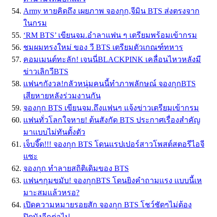
Army หายคิดถึง เผยภาพ จองกุก,จีมิน BTS ส่งตรงจาก
ในกรม
‘RM BTS’ เขียนจม.อำลาแฟน ๆ เตรียมพร้อมเข้ากรม
ชมผมทรงใหม่ ของ วี BTS เตรียมตัวเกณฑ์ทหาร
คอมเมนต์ทะลัก! เจนนี่BLACKPINK เคลื่อนไหวหลังมี
ข่าวเลิกวีBTS
เเฟนๆกังวล!กลัวหนุ่มคนนี้ทำภาพลักษณ์ จองกุกBTS
เสียหายหลังร่วมงานกัน
จองกุก BTS เขียนจม.ถึงแฟนๆ แจ้งข่าวเตรียมเข้ากรม
เเฟนทั่วโลกใจหาย! ต้นสังกัด BTS ประกาศเรื่องสำคัญ
มาเเบบไม่ทันตั้งตัว
เจ็บจี๊ด!!! จองกุก BTS โดนแรปเปอร์สาวโพสต์สตอรีไอจี
แซะ
จองกุก ทำลายสถิติเดิมของ BTS
เเฟนๆกุมขมับ! จองกุกBTS โดนยิงคำถามเเรง เเบบนี้เห
มาะสมเเล้วหรอ?
เปิดความหมายรอยสัก จองกุก BTS โชว์ชัดๆไม่ต้อง
ปิดบังอีกต่อไป