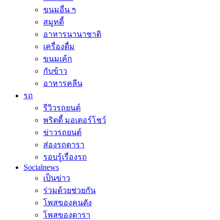
ขนมอื่น ๆ
สมูทตี้
อาหารนานาชาติ
เครื่องดื่ม
ขนมเค้ก
กับข้าว
อาหารคลีน
รถ
รีวิวรถยนต์
พริตตี้ มอเตอร์โชว์
ข่าวรถยนต์
ส่องรถดารา
รอบรู้เรื่องรถ
Socialnews
เป็นข่าว
ร่วมด้วยช่วยกัน
โพสของคนดัง
โพสของดารา