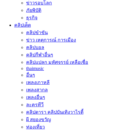
ข่าวรอบโลก
ภัยพิบัติ
ธุรกิจ
คลิปเด็ด
คลิปขำขัน
ข่าว เหตุการณ์ การเมือง
คลิปบอล
คลิปกีฬาอื่นๆ
คลิปแปลก มหัศจรรย์ เหลือเชื่อ
thaimusic
อื่นๆ
เพลงเกาหลี
เพลงสากล
เพลงอื่นๆ
ละครทีวี
คลิปดารา คลิปบันเทิงวาไรตี้
ผี สยองขวัญ
ท่องเที่ยว