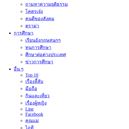
ถามหาความยุติธรรม
โคตรเจ๋ง
คนดีของสังคม
ดราม่า
การศึกษา
เรียนอังกฤษสนุกๆ
ทุนการศึกษา
ศึกษาต่อต่างประเทศ
ข่าวการศึกษา
อื่น ๆ
Top 10
เรื่องลี้ลับ
มือถือ
กินและเที่ยว
เรื่องผู้หญิง
Line
Facebook
คุณแม่
ไอที