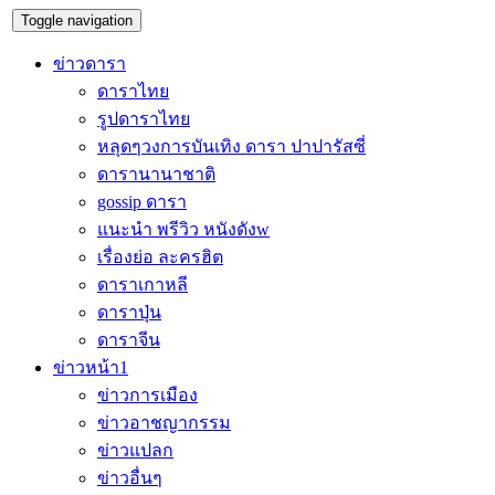
Toggle navigation
ข่าวดารา
ดาราไทย
รูปดาราไทย
หลุดๆวงการบันเทิง ดารา ปาปารัสซี่
ดารานานาชาติ
gossip ดารา
แนะนำ พรีวิว หนังดังw
เรื่องย่อ ละครฮิต
ดาราเกาหลี
ดาราปุ่น
ดาราจีน
ข่าวหน้า1
ข่าวการเมือง
ข่าวอาชญากรรม
ข่าวแปลก
ข่าวอื่นๆ