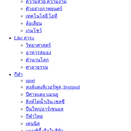
ความสวย ความงาม
ตัวอย่างภาพยนตร์
เทคโนโลยี ไอที
ล้อเลียน
เกมโชว์
Like สาระ
วิทยาศาสตร์
อาหารสมอง
ตำนานโลก
ศาลาธรรม
กีฬา
sport
หงส์แดงลิเวอร์พูล, liverpool
ปีศาจแดง แมนยู
สิงห์โตน้ำเงิน เชลซี
ปืนใหญ่อาร์เซนอล
กีฬาไทย
เทนนิส
แมนซิตี้ เรือใบสีฟ้า