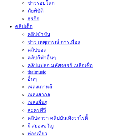
ข่าวรอบโลก
ภัยพิบัติ
ธุรกิจ
คลิปเด็ด
คลิปขำขัน
ข่าว เหตุการณ์ การเมือง
คลิปบอล
คลิปกีฬาอื่นๆ
คลิปแปลก มหัศจรรย์ เหลือเชื่อ
thaimusic
อื่นๆ
เพลงเกาหลี
เพลงสากล
เพลงอื่นๆ
ละครทีวี
คลิปดารา คลิปบันเทิงวาไรตี้
ผี สยองขวัญ
ท่องเที่ยว