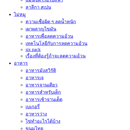
ลาลีกา สเปน
ไม่หมู
ความเชื่อผิด ๆ ลดน้ำหนัก
เผาผลาญไขมัน
อาหารเพื่อลดความอ้วน
เทคโนโลยีกับการลดความอ้วน
six pack
เรื่องที่ต้องรู้ถ้าจะลดความอ้วน
อาหาร
อาหารมังสวิรัติ
อาหารเจ
อาหารจานเดียว
อาหารสำหรับเด็ก
อาหารเช้าจานเด็ด
เบเกอรี่
อาหารว่าง
ไข่ทำอะไรได้บ้าง
ขนมไทย