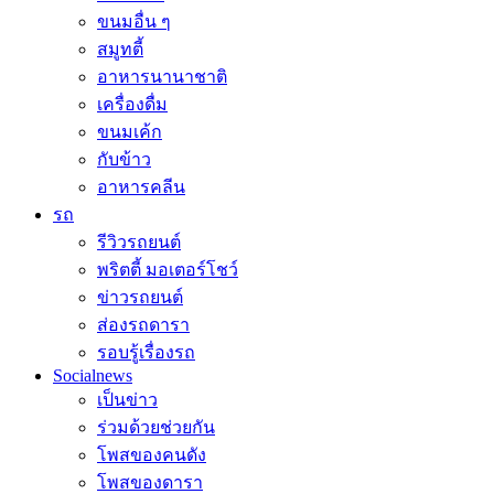
ขนมอื่น ๆ
สมูทตี้
อาหารนานาชาติ
เครื่องดื่ม
ขนมเค้ก
กับข้าว
อาหารคลีน
รถ
รีวิวรถยนต์
พริตตี้ มอเตอร์โชว์
ข่าวรถยนต์
ส่องรถดารา
รอบรู้เรื่องรถ
Socialnews
เป็นข่าว
ร่วมด้วยช่วยกัน
โพสของคนดัง
โพสของดารา