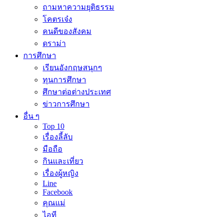
ถามหาความยุติธรรม
โคตรเจ๋ง
คนดีของสังคม
ดราม่า
การศึกษา
เรียนอังกฤษสนุกๆ
ทุนการศึกษา
ศึกษาต่อต่างประเทศ
ข่าวการศึกษา
อื่น ๆ
Top 10
เรื่องลี้ลับ
มือถือ
กินและเที่ยว
เรื่องผู้หญิง
Line
Facebook
คุณแม่
ไอที