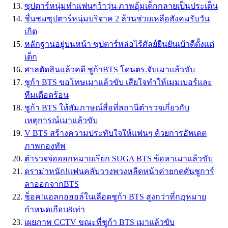
ซุปตาร์หนุ่มทำเเฟนๆว้าวุ่น ภาพอุ้มเด็กกลายเป็นประเด็น
ชื่นชมซุปตาร์หนุ่มบริจาค 2 ล้านช่วยเหลือสังคมรับวัน
เกิด
หลักฐานอยู่บนหน้า ซุปตาร์หล่อไร้ศัลย์ยืนยันเบ้าดีตั้งเเต่
เด็ก
ศาลตัดสินแล้วคดี ชูก้าBTS โดนตร.จับเมาแล้วขับ
ชูก้า BTS ขอโทษเมาแล้วขับ เสียใจทำให้เมมเบอร์และ
ทีมเดือดร้อน
ชูก้า BTS ให้สัมภาษณ์สื่อที่สถานีตำรวจเกี่ยวกับ
เหตุการณ์เมาแล้วขับ
V BTS สร้างความประทับใจให้แฟนๆ ด้วยการอัพเดต
ภาพกองทัพ
ตำรวจจ่อออกหมายเรียก SUGA BTS ข้อหาเมาแล้วขับ
ดราม่าหนัก!แฟนคลับวางพวงหลีดหน้าค่ายกดดันชูการ์
ลาออกจากBTS
ช็อค!แอลกอฮอล์ในเลือดชูก้า BTS สูงกว่าที่กฎหมาย
กำหนดเกือบ8เท่า
เผยภาพ CCTV ขณะที่ชูก้า BTS เมาแล้วขับ