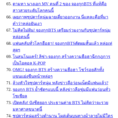
ตามหา นางเอก MV คนที่ 2 ของ จองกุกBTS ที่เเท้คือ
สาวสวยระดับโลกคนนี้
เผยภาพซุปตาร์หนุ่มฉายเดี่ยวออกงาน นี่เเหละคือที่มา
คำว่าหล่อยันเงา
ไม่คิดไม่ฝัน! จองกุกBTS เตรียมร่วมงานกับซุปตาร์หนุ่ม
หล่อคนนี้
เเฟนคลับทั่วโลกฮือฮา! จองกุกBTSตัดผมสั้นเเล้ว หล่อเท่
สุดๆ
โนสนโนเเคร์! ลิซ่า-จองกุก สร้างความฮือฮาฉีกกฎการ
เป็นไอดอล K-POP
OMG! จองกุก BTS สร้างความฮือฮา โชว์รอยสักทั้ง
เเขนเเย่งซีนหน้าหล่อๆ
ล้วงหัวใจซุปตาร์หนุ่ม หลังข่าวลือว่อนเน็ตมีแฟนแล้ว?
จองกุก BTS ย้ำชัดๆแบบนี้ หลังข่าวลือซุ่มมีแฟนว่อนทั่ว
โซเชียล
เปิดคลัง! บังชีฮยอก ประธานค่าย BTS ไม่คิดว่าจะรวย
มหาศาลขนาดนี้
ซุปตาร์หนุ่มสร้างตำนาน โผล่เต้นบนทางม้าลายไม่มีใคร