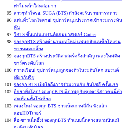
ทำไมหน้าใสหล่อมาก
สาวๆทำใจรอ..SUGA (BTS) กำลังจะรับราชการทหาร
เเฟนทั่วโลกใจหาย! ซุปตาร์หนุ่มประกาศเข้ากรมกระทัน
หัน
วีBTS ขึ้นแท่นแบรนด์แอมบาสเดอร์ Cartier
จองกุกBTS สร้างตำนานบทใหม่ เเฟนคลับเเห่ซื้อโลงจน
ขายหมดเกลี้ยง
จองกุกBTS สร้างประวัติศาสตร์ครั้งสำคัญ เพลงใหม่ติด
ชาร์ตระดับโลก
กวาดเรียบ! ซุปตาร์หนุ่มถูกจองตัวในระดับโลก แบรนด์
เดียวกับจีซู
จองกุก BTS เปิดใจถึงการร่วมงานกับ ฮันโซฮี ครั้งแรก
ฮือฮาทั่งโลก! จองกุกBTS มีภาพคู่กับซุปตาร์สาวคนนี้ทำ
สะเทือนทั้งโซเชียล
เพลงใหม่ จองกุก BTS ชาวเน็ตเกาหลีลั่น ฟังแล้ว
แอบHOTเวอร์
สื่อ-ชาวเน็ตอึ้ง! จองกุกBTS ทำเเบบนี้กลางสนามบินเเม้
จะดังระดับโลก