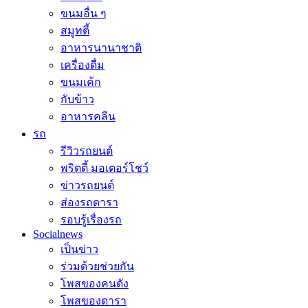
ขนมอื่น ๆ
สมูทตี้
อาหารนานาชาติ
เครื่องดื่ม
ขนมเค้ก
กับข้าว
อาหารคลีน
รถ
รีวิวรถยนต์
พริตตี้ มอเตอร์โชว์
ข่าวรถยนต์
ส่องรถดารา
รอบรู้เรื่องรถ
Socialnews
เป็นข่าว
ร่วมด้วยช่วยกัน
โพสของคนดัง
โพสของดารา