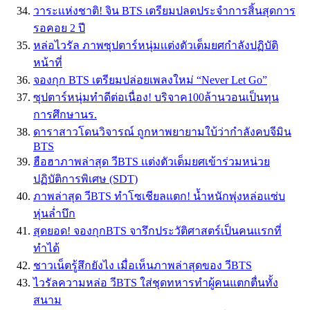
วาระเเห่งชาติ! จิน BTS เตรียมปลดประจำการสิ้นสุดการ
รอคอย 2 ปี
หล่อไวรัล ภาพซุปตาร์หนุ่มเเต่งตัวเต็มยศกำลังปฏิบัติ
หน้าที่
จองกุก BTS เตรียมปล่อยเพลงใหม่ “Never Let Go”
ซุปตาร์หนุ่มทำดีต่อเนื่อง! บริจาค100ล้านวอนเป็นทุน
การศึกษานร.
ดาราสาวโดนวิจารณ์ ถูกหาพยายามใบ้ว่ากำลังคบจีมิน
BTS
ฮือฮาภาพล่าสุด วีBTS เเต่งตัวเต็มยศเข้าร่วมหน่วย
ปฏิบัติการพิเศษ (SDT)
ภาพล่าสุด วีBTS ทำโซเชียลแตก! น้ำหนักพุ่งหล่อแซ่บ
หุ่นล่ำบึก
สุดยอด! จองกุกBTS จารึกประวัติศาสตร์เป็นคนเเรกที่
ทำได้
ชาวเน็ตรู้สึกยังไง เมื่อเห็นภาพล่าสุดของ วีBTS
ไวรัลความหล่อ วีBTS ใส่ชุดทหารทำผู้คนแตกตื่นทั้ง
สนาม