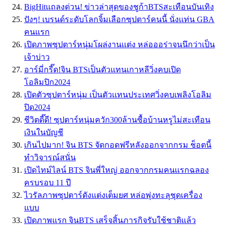
BigHitแถลงด่วน! ข่าวล่าสุดของชูก้าBTSสะเทือนบันเทิง
ปังๆ! เบรนด์ระดับโลกจิ้มเลือกซุปตาร์คนนี้ นั่งเเท่น GBA
คนแรก
เปิดภาพซุปตาร์หนุ่มโผล่งานเเต่ง หล่อออร่าจนนึกว่าเป็น
เจ้าบ่าว
อาร์มี่กรี๊ด!จิน BTSเป็นตัวแทนเกาหลีวิ่งคบเปิด
โอลิมปิก2024
เปิดตัวซุปตาร์หนุ่ม เป็นตัวเเทนประเทศวิ่งคบเพลิงโอลิม
ปิด2024
ชีวิตดี๊ดี! ซุปตาร์หนุ่มควัก300ล้านซื้อบ้านหรูไม่สะเทือน
เงินในบัญชี
เกินไปมาก! จิน BTS จัดกอดฟรีหลังออกจากกรม ช็อตนี้
ทำวิจารณ์สนั่น
เปิดไทม์ไลน์ BTS จินพี่ใหญ่ ออกจากกรมคนเเรกฉลอง
ครบรอบ 11 ปี
ไวรัลภาพซุปตาร์ดังแต่งเต็มยศ หล่อพุ่งทะลุชุดเครื่อง
แบบ
เปิดภาพแรก จินBTS เสร็จสิ้นภารกิจรับใช้ชาติแล้ว