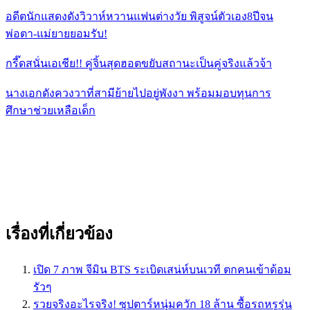
อดีตนักแสดงดังวิวาห์หวานแฟนต่างวัย พิสูจน์ตัวเอง8ปีจน
พ่อตา-แม่ยายยอมรับ!
กรี๊ดสนั่นเอเชีย!! คู่จิ้นสุดฮอตขยับสถานะเป็นคู่จริงแล้วจ้า
นางเอกดังควงวาที่สามีย้ายไปอยู่พังงา พร้อมมอบทุนการ
ศึกษาช่วยเหลือเด็ก
เรื่องที่เกี่ยวข้อง
เปิด 7 ภาพ จีมิน BTS ระเบิดเสน่ห์บนเวที ตกคนเข้าด้อม
รัวๆ
รวยจริงอะไรจริง! ซุปตาร์หนุ่มควัก 18 ล้าน ซื้อรถหรูรุ่น