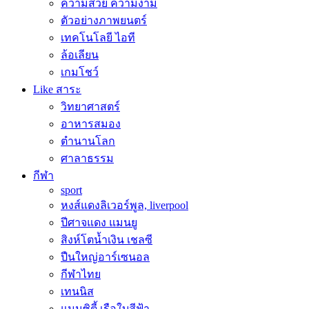
ความสวย ความงาม
ตัวอย่างภาพยนตร์
เทคโนโลยี ไอที
ล้อเลียน
เกมโชว์
Like สาระ
วิทยาศาสตร์
อาหารสมอง
ตำนานโลก
ศาลาธรรม
กีฬา
sport
หงส์แดงลิเวอร์พูล, liverpool
ปีศาจแดง แมนยู
สิงห์โตน้ำเงิน เชลซี
ปืนใหญ่อาร์เซนอล
กีฬาไทย
เทนนิส
แมนซิตี้ เรือใบสีฟ้า