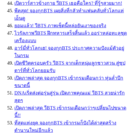
เปิดวาร์สาวข้างกาย วีBTS เธอคือใคร? ที่รู้ๆสวยมาก!
พีคสุด! จองกุกBTS เผยสิ่งที่กลัวทำเเฟนคลับทั่วโลกเเห่
เอ็นดู
ยอมเเล้ว! วีBTS ภาพเซ็ตนี้หล่อยันเงาของจริง
ไวรัลภาพวีBTS ฝึกทหารเสร็จสิ้นแล้ว ออร่าหล่อทะลุชุด
เครื่องแบบ
อาร์มี่ทั่วโลกเฮ! จองกุกBTS ประกาศความปังเเม้ตัวอยู่
ในกรม
เปิดชีวิตครอบครัว วีBTS จากเด็กหนุ่มลูกชาวสวน สู่ซุป
ตาร์ที่ทั่วโลกยอมรับ
เปิดภาพล่าสุด จองกุกBTS เข้ากรมเดือนกว่า หุ่นล่ำบึก
ขนาดนี้
DNAเริ่ดส่งต่อรุ่นสู่รุ่น เปิดภาพคุณเเม่ วีBTS สวยน่ารัก
สุดๆ
เปิดภาพล่าสุด วีBTS เข้ากรมเดือนกว่าๆเปลี่ยนไปขนาด
นี้!!
ที่สุดเเห่งยุค จองกุกBTS เข้ากรมก็ปังได้ล่าสุดสร้าง
ตำนานใหม่อีกเเล้ว