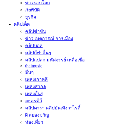
ข่าวรอบโลก
ภัยพิบัติ
ธุรกิจ
คลิปเด็ด
คลิปขำขัน
ข่าว เหตุการณ์ การเมือง
คลิปบอล
คลิปกีฬาอื่นๆ
คลิปแปลก มหัศจรรย์ เหลือเชื่อ
thaimusic
อื่นๆ
เพลงเกาหลี
เพลงสากล
เพลงอื่นๆ
ละครทีวี
คลิปดารา คลิปบันเทิงวาไรตี้
ผี สยองขวัญ
ท่องเที่ยว