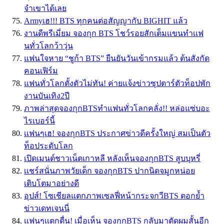
จำเขาได้เลย
Armyเฮ!!! BTS ทุกคนต่อสัญญากับ BIGHIT แล้ว
งานดีพรีเมี่ยม จองกุก BTS โชว์รอยสักเต็มเเขนทำเเฟ
นทั่วโลกว้าวุ่น
แฟนใจหาย “ชูก้า BTS” ยืนยันวันเข้ากรมแล้ว ต้นสังกัด
คอนเฟิร์ม
แฟนทั่วโลกตั้งตัวไม่ทัน! ค่ายแจ้งข่าวซุปตาร์ตัวท็อปพัก
งานบันเทิง2ปี
ภาพล่าสุดจองกุกBTSทำแฟนทั่วโลกคลั่ง!! หล่อแซ่บอะ
ไรเบอร์นี้
เเฟนๆเฮ! จองกุกBTS ประกาศข่าวดีครั้งใหญ่ สมเป็นตัว
ท็อประดับโลก
เปิดเมนต์ชาวเน็ตเกาหลี หลังเห็นจองกุกBTS สูบบุหรี่
เเชร์สนั่นภาพวัยเด็ก จองกุกBTS ปากนิดจมูกหน่อย
เติบโตมาอย่างดี
อุปส์! โซเชียลแตกภาพเซลฟี่หน้ากระจกวีBTS ตอกย้ำ
ข่าวเดทเจนนี่
เเฟนๆเเตกตื่น! เมื่อเห็น จองกุกBTS กลับมาตัดผมสั้นอีก