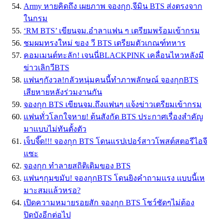
Army หายคิดถึง เผยภาพ จองกุก,จีมิน BTS ส่งตรงจาก
ในกรม
‘RM BTS’ เขียนจม.อำลาแฟน ๆ เตรียมพร้อมเข้ากรม
ชมผมทรงใหม่ ของ วี BTS เตรียมตัวเกณฑ์ทหาร
คอมเมนต์ทะลัก! เจนนี่BLACKPINK เคลื่อนไหวหลังมี
ข่าวเลิกวีBTS
เเฟนๆกังวล!กลัวหนุ่มคนนี้ทำภาพลักษณ์ จองกุกBTS
เสียหายหลังร่วมงานกัน
จองกุก BTS เขียนจม.ถึงแฟนๆ แจ้งข่าวเตรียมเข้ากรม
เเฟนทั่วโลกใจหาย! ต้นสังกัด BTS ประกาศเรื่องสำคัญ
มาเเบบไม่ทันตั้งตัว
เจ็บจี๊ด!!! จองกุก BTS โดนแรปเปอร์สาวโพสต์สตอรีไอจี
แซะ
จองกุก ทำลายสถิติเดิมของ BTS
เเฟนๆกุมขมับ! จองกุกBTS โดนยิงคำถามเเรง เเบบนี้เห
มาะสมเเล้วหรอ?
เปิดความหมายรอยสัก จองกุก BTS โชว์ชัดๆไม่ต้อง
ปิดบังอีกต่อไป