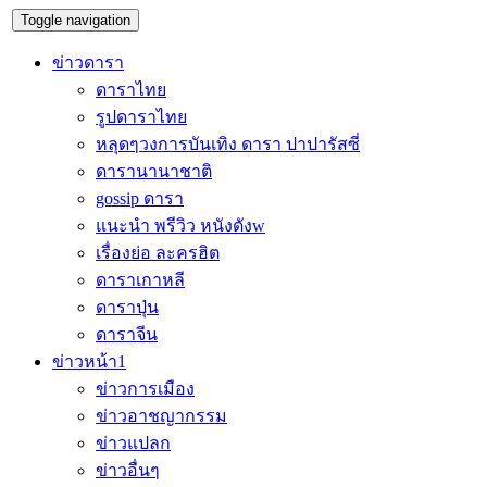
Toggle navigation
ข่าวดารา
ดาราไทย
รูปดาราไทย
หลุดๆวงการบันเทิง ดารา ปาปารัสซี่
ดารานานาชาติ
gossip ดารา
แนะนำ พรีวิว หนังดังw
เรื่องย่อ ละครฮิต
ดาราเกาหลี
ดาราปุ่น
ดาราจีน
ข่าวหน้า1
ข่าวการเมือง
ข่าวอาชญากรรม
ข่าวแปลก
ข่าวอื่นๆ