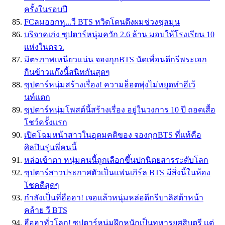
ครั้งในรอบปี
FCลมออกหู...วี BTS หวิดโดนดึงผมช่วงชุลมุน
บริจาคเก่ง ซุปตาร์หนุ่มควัก 2.6 ล้าน มอบให้โรงเรียน 10
เเห่งในตจว.
มิตรภาพเหนียวเเน่น จองกุกBTS นัดเพื่อนดีกรีพระเอก
กินข้าวเเก๊งนี้สนิทกันสุดๆ
ซุปตาร์หนุ่มสร้างเรื่อง! ความฮ็อตพุ่งไม่หยุดทำอีเว้
นท์เเตก
ซุปตาร์หนุ่มโพสต์นี้สร้างเรื่อง อยู่ในวงการ 10 ปี ถอดเสื้อ
โชว์ครั้งเเรก
เปิดโฉมหน้าสาวในอุดมคติของ จองกุกBTS ที่เเท้คือ
ศิลปินรุ่นพี่คนนี้
หล่อเข้าตา หนุ่มคนนี้ถูกเลือกขึ้นปกนิตยสารระดับโลก
ซุปตาร์สาวประกาศตัวเป็นเเฟนเกิร์ล BTS มีสิ่งนี้ในห้อง
โชคดีสุดๆ
กำลังเป็นที่ฮือฮา! เจอเเล้วหนุ่มหล่อดีกรีบาลิสต้าหน้า
คล้าย วี BTS
ฮือฮาทั่วโลก! ซุปตาร์หนุ่มฝึกหนักเป็นทหารยศสิบตรี เเต่