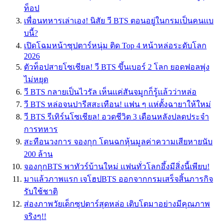
ท็อป
เพื่อนทหารเล่าเอง! นิสัย วี BTS ตอนอยู่ในกรมเป็นคนเเบ
บนี้?
เปิดโฉมหน้าซุปตาร์หนุ่ม ติด Top 4 หน้าหล่อระดับโลก
2026
ตัวท็อปสายโซเชียล! วี BTS ขึ้นเบอร์ 2 โลก ยอดฟอลพุ่ง
ไม่หยุด
วี BTS กลายเป็นไวรัล เห็นเเค่สันจมูกก็รู้เเล้วว่าหล่อ
วี BTS หล่อจนปารีสสะเทือน! แฟน ๆ แห่ตั้งฉายาให้ใหม่
วี BTS รีเทิร์นโซเชียล! อวดชีวิต 3 เดือนหลังปลดประจำ
การทหาร
สะทือนวงการ จองกุก โดนฉกหุ้นมูลค่าความเสียหายนับ
200 ล้าน
จองกุกBTS พาทัวร์บ้านใหม่ เเฟนทั่วโลกอึ้งมีสิ่งนี้เพียบ!
มาแล้วภาพแรก เจโฮปBTS ออกจากกรมเสร็จสิ้นภารกิจ
รับใช้ชาติ
ส่องภาพวัยเด็กซุปตาร์สุดหล่อ เติบโตมาอย่างมีคุณภาพ
จริงๆ!!