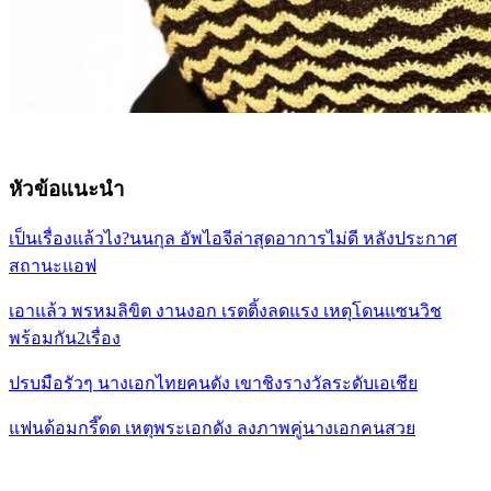
หัวข้อแนะนำ
เป็นเรื่องแล้วไง?นนกุล อัพไอจีล่าสุดอาการไม่ดี หลังประกาศ
สถานะแอฟ
เอาแล้ว พรหมลิขิต งานงอก เรตติ้งลดแรง เหตุโดนแซนวิช
พร้อมกัน2เรื่อง
ปรบมือรัวๆ นางเอกไทยคนดัง เขาชิงรางวัลระดับเอเชีย
แฟนด้อมกรี๊ดด เหตุพระเอกดัง ลงภาพคู่นางเอกคนสวย