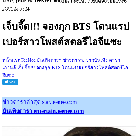
JaAey
(ทีมงาน TeeNee.Com)
วันจันทร์ ที่ 13 พฤศจิกายน 2566
เวลา 22:57 น.
เจ็บจี๊ด!!! จองกุก BTS โดนแรป
เปอร์สาวโพสต์สตอรีไอจีแซะ
หน้าแรกTeeNee
บันเทิงดารา ข่าวดารา, ข่าวบันเทิง
ดารา
เกาหลี
เจ็บจี๊ด!!! จองกุก BTS โดนแรปเปอร์สาวโพสต์สตอรีไอ
จีแซะ
ข่าวดาราล่าสุด star.teenee.com
บันเทิงดารา entertain.teenee.com