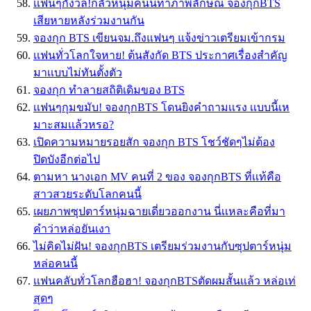
เเฟนๆกังวล!กลัวหนุ่มคนนี้ทำภาพลักษณ์ จองกุกBTS
เสียหายหลังร่วมงานกัน
จองกุก BTS เขียนจม.ถึงแฟนๆ แจ้งข่าวเตรียมเข้ากรม
เเฟนทั่วโลกใจหาย! ต้นสังกัด BTS ประกาศเรื่องสำคัญ
มาเเบบไม่ทันตั้งตัว
จองกุก ทำลายสถิติเดิมของ BTS
เเฟนๆกุมขมับ! จองกุกBTS โดนยิงคำถามเเรง เเบบนี้เห
มาะสมเเล้วหรอ?
เปิดความหมายรอยสัก จองกุก BTS โชว์ชัดๆไม่ต้อง
ปิดบังอีกต่อไป
ตามหา นางเอก MV คนที่ 2 ของ จองกุกBTS ที่เเท้คือ
สาวสวยระดับโลกคนนี้
เผยภาพซุปตาร์หนุ่มฉายเดี่ยวออกงาน นี่เเหละคือที่มา
คำว่าหล่อยันเงา
ไม่คิดไม่ฝัน! จองกุกBTS เตรียมร่วมงานกับซุปตาร์หนุ่ม
หล่อคนนี้
เเฟนคลับทั่วโลกฮือฮา! จองกุกBTSตัดผมสั้นเเล้ว หล่อเท่
สุดๆ