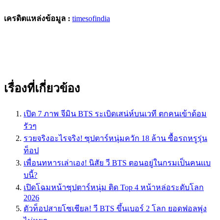
เครดิตแหล่งข้อมูล :
timesofindia
เรื่องที่เกี่ยวข้อง
เปิด 7 ภาพ จีมิน BTS ระเบิดเสน่ห์บนเวที ตกคนเข้าด้อม
รัวๆ
รวยจริงอะไรจริง! ซุปตาร์หนุ่มควัก 18 ล้าน ซื้อรถหรูรุ่น
ท็อป
เพื่อนทหารเล่าเอง! นิสัย วี BTS ตอนอยู่ในกรมเป็นคนเเบ
บนี้?
เปิดโฉมหน้าซุปตาร์หนุ่ม ติด Top 4 หน้าหล่อระดับโลก
2026
ตัวท็อปสายโซเชียล! วี BTS ขึ้นเบอร์ 2 โลก ยอดฟอลพุ่ง