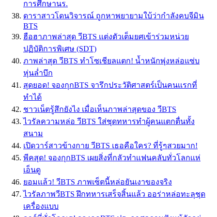
การศึกษานร.
ดาราสาวโดนวิจารณ์ ถูกหาพยายามใบ้ว่ากำลังคบจีมิน
BTS
ฮือฮาภาพล่าสุด วีBTS เเต่งตัวเต็มยศเข้าร่วมหน่วย
ปฏิบัติการพิเศษ (SDT)
ภาพล่าสุด วีBTS ทำโซเชียลแตก! น้ำหนักพุ่งหล่อแซ่บ
หุ่นล่ำบึก
สุดยอด! จองกุกBTS จารึกประวัติศาสตร์เป็นคนเเรกที่
ทำได้
ชาวเน็ตรู้สึกยังไง เมื่อเห็นภาพล่าสุดของ วีBTS
ไวรัลความหล่อ วีBTS ใส่ชุดทหารทำผู้คนแตกตื่นทั้ง
สนาม
เปิดวาร์สาวข้างกาย วีBTS เธอคือใคร? ที่รู้ๆสวยมาก!
พีคสุด! จองกุกBTS เผยสิ่งที่กลัวทำเเฟนคลับทั่วโลกเเห่
เอ็นดู
ยอมเเล้ว! วีBTS ภาพเซ็ตนี้หล่อยันเงาของจริง
ไวรัลภาพวีBTS ฝึกทหารเสร็จสิ้นแล้ว ออร่าหล่อทะลุชุด
เครื่องแบบ