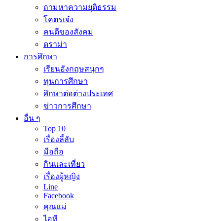
ถามหาความยุติธรรม
โคตรเจ๋ง
คนดีของสังคม
ดราม่า
การศึกษา
เรียนอังกฤษสนุกๆ
ทุนการศึกษา
ศึกษาต่อต่างประเทศ
ข่าวการศึกษา
อื่น ๆ
Top 10
เรื่องลี้ลับ
มือถือ
กินและเที่ยว
เรื่องผู้หญิง
Line
Facebook
คุณแม่
ไอที