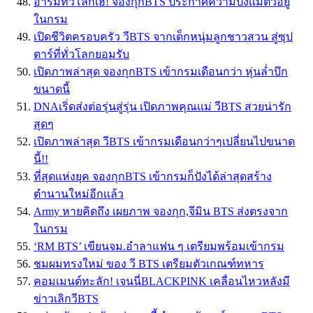
อาร์มี่ทั่วโลกเฮ! จองกุกBTS ประกาศความปังเเม้ตัวอยู่
ในกรม
เปิดชีวิตครอบครัว วีBTS จากเด็กหนุ่มลูกชาวสวน สู่ซุป
ตาร์ที่ทั่วโลกยอมรับ
เปิดภาพล่าสุด จองกุกBTS เข้ากรมเดือนกว่า หุ่นล่ำบึก
ขนาดนี้
DNAเริ่ดส่งต่อรุ่นสู่รุ่น เปิดภาพคุณเเม่ วีBTS สวยน่ารัก
สุดๆ
เปิดภาพล่าสุด วีBTS เข้ากรมเดือนกว่าๆเปลี่ยนไปขนาด
นี้!!
ที่สุดเเห่งยุค จองกุกBTS เข้ากรมก็ปังได้ล่าสุดสร้าง
ตำนานใหม่อีกเเล้ว
Army หายคิดถึง เผยภาพ จองกุก,จีมิน BTS ส่งตรงจาก
ในกรม
‘RM BTS’ เขียนจม.อำลาแฟน ๆ เตรียมพร้อมเข้ากรม
ชมผมทรงใหม่ ของ วี BTS เตรียมตัวเกณฑ์ทหาร
คอมเมนต์ทะลัก! เจนนี่BLACKPINK เคลื่อนไหวหลังมี
ข่าวเลิกวีBTS