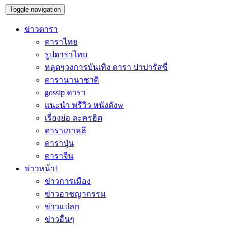
Toggle navigation
ข่าวดารา
ดาราไทย
รูปดาราไทย
หลุดๆวงการบันเทิง ดารา ปาปารัสซี่
ดารานานาชาติ
gossip ดารา
แนะนำ พรีวิว หนังดังw
เรื่องย่อ ละครฮิต
ดาราเกาหลี
ดาราปุ่น
ดาราจีน
ข่าวหน้า1
ข่าวการเมือง
ข่าวอาชญากรรม
ข่าวแปลก
ข่าวอื่นๆ