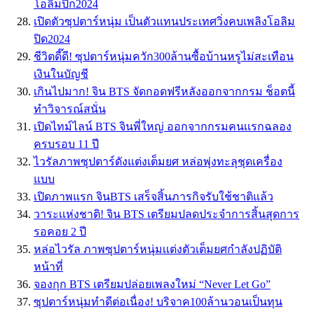
โอลิมปิก2024
เปิดตัวซุปตาร์หนุ่ม เป็นตัวเเทนประเทศวิ่งคบเพลิงโอลิม
ปิด2024
ชีวิตดี๊ดี! ซุปตาร์หนุ่มควัก300ล้านซื้อบ้านหรูไม่สะเทือน
เงินในบัญชี
เกินไปมาก! จิน BTS จัดกอดฟรีหลังออกจากกรม ช็อตนี้
ทำวิจารณ์สนั่น
เปิดไทม์ไลน์ BTS จินพี่ใหญ่ ออกจากกรมคนเเรกฉลอง
ครบรอบ 11 ปี
ไวรัลภาพซุปตาร์ดังแต่งเต็มยศ หล่อพุ่งทะลุชุดเครื่อง
แบบ
เปิดภาพแรก จินBTS เสร็จสิ้นภารกิจรับใช้ชาติแล้ว
วาระเเห่งชาติ! จิน BTS เตรียมปลดประจำการสิ้นสุดการ
รอคอย 2 ปี
หล่อไวรัล ภาพซุปตาร์หนุ่มเเต่งตัวเต็มยศกำลังปฏิบัติ
หน้าที่
จองกุก BTS เตรียมปล่อยเพลงใหม่ “Never Let Go”
ซุปตาร์หนุ่มทำดีต่อเนื่อง! บริจาค100ล้านวอนเป็นทุน