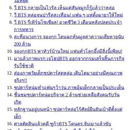
ไม่หยุด
วี BTS กลายเป็นไวรัล เห็นเเค่สันจมูกก็รู้เเล้วว่าหล่อ
วี BTS หล่อจนปารีสสะเทือน! แฟน ๆ แห่ตั้งฉายาให้ใหม่
วี BTS รีเทิร์นโซเชียล! อวดชีวิต 3 เดือนหลังปลดประจำ
การทหาร
สะทือนวงการ จองกุก โดนฉกหุ้นมูลค่าความเสียหายนับ
200 ล้าน
จองกุกBTS พาทัวร์บ้านใหม่ เเฟนทั่วโลกอึ้งมีสิ่งนี้เพียบ!
มาแล้วภาพแรก เจโฮปBTS ออกจากกรมเสร็จสิ้นภารกิจ
รับใช้ชาติ
ส่องภาพวัยเด็กซุปตาร์สุดหล่อ เติบโตมาอย่างมีคุณภาพ
จริงๆ!!
ซุปตาร์หนุ่มทำเเฟนๆว้าวุ่น ภาพอุ้มเด็กกลายเป็นประเด็น
ชื่นชมซุปตาร์หนุ่มบริจาค 2 ล้านช่วยเหลือสังคมรับวัน
เกิด
หลักฐานอยู่บนหน้า ซุปตาร์หล่อไร้ศัลย์ยืนยันเบ้าดีตั้งเเต่
เด็ก
ศาลตัดสินแล้วคดี ชูก้าBTS โดนตร.จับเมาแล้วขับ