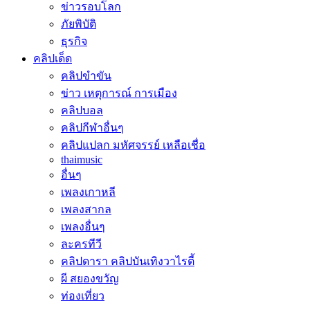
ข่าวรอบโลก
ภัยพิบัติ
ธุรกิจ
คลิปเด็ด
คลิปขำขัน
ข่าว เหตุการณ์ การเมือง
คลิปบอล
คลิปกีฬาอื่นๆ
คลิปแปลก มหัศจรรย์ เหลือเชื่อ
thaimusic
อื่นๆ
เพลงเกาหลี
เพลงสากล
เพลงอื่นๆ
ละครทีวี
คลิปดารา คลิปบันเทิงวาไรตี้
ผี สยองขวัญ
ท่องเที่ยว