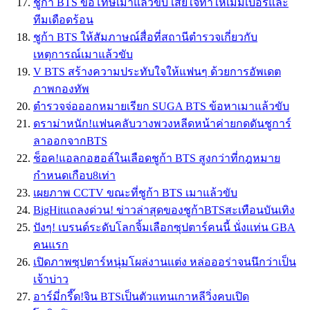
ชูก้า BTS ขอโทษเมาแล้วขับ เสียใจทำให้เมมเบอร์และ
ทีมเดือดร้อน
ชูก้า BTS ให้สัมภาษณ์สื่อที่สถานีตำรวจเกี่ยวกับ
เหตุการณ์เมาแล้วขับ
V BTS สร้างความประทับใจให้แฟนๆ ด้วยการอัพเดต
ภาพกองทัพ
ตำรวจจ่อออกหมายเรียก SUGA BTS ข้อหาเมาแล้วขับ
ดราม่าหนัก!แฟนคลับวางพวงหลีดหน้าค่ายกดดันชูการ์
ลาออกจากBTS
ช็อค!แอลกอฮอล์ในเลือดชูก้า BTS สูงกว่าที่กฎหมาย
กำหนดเกือบ8เท่า
เผยภาพ CCTV ขณะที่ชูก้า BTS เมาแล้วขับ
BigHitแถลงด่วน! ข่าวล่าสุดของชูก้าBTSสะเทือนบันเทิง
ปังๆ! เบรนด์ระดับโลกจิ้มเลือกซุปตาร์คนนี้ นั่งเเท่น GBA
คนแรก
เปิดภาพซุปตาร์หนุ่มโผล่งานเเต่ง หล่อออร่าจนนึกว่าเป็น
เจ้าบ่าว
อาร์มี่กรี๊ด!จิน BTSเป็นตัวแทนเกาหลีวิ่งคบเปิด