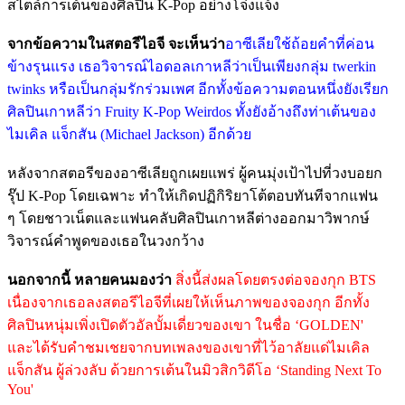
สไตล์การเต้นของศิลปิน K-Pop อย่างโจ่งแจ้ง
จากข้อความในสตอรีไอจี จะเห็นว่า
อาซีเลียใช้ถ้อยคำที่ค่อน
ข้างรุนแรง เธอวิจารณ์ไอดอลเกาหลีว่าเป็นเพียงกลุ่ม twerkin
twinks หรือเป็นกลุ่มรักร่วมเพศ อีกทั้งข้อความตอนหนึ่งยังเรียก
ศิลปินเกาหลีว่า Fruity K-Pop Weirdos ทั้งยังอ้างถึงท่าเต้นของ
ไมเคิล แจ็กสัน (Michael Jackson) อีกด้วย
หลังจากสตอรีของอาซีเลียถูกเผยแพร่ ผู้คนมุ่งเป้าไปที่วงบอยก
รุ๊ป K-Pop โดยเฉพาะ ทำให้เกิดปฏิกิริยาโต้ตอบทันทีจากแฟน
ๆ โดยชาวเน็ตและแฟนคลับศิลปินเกาหลีต่างออกมาวิพากษ์
วิจารณ์คำพูดของเธอในวงกว้าง
นอกจากนี้ หลายคนมองว่า
สิ่งนี้ส่งผลโดยตรงต่อจองกุก BTS
เนื่องจากเธอลงสตอรีไอจีที่เผยให้เห็นภาพของจองกุก อีกทั้ง
ศิลปินหนุ่มเพิ่งเปิดตัวอัลบั้มเดี่ยวของเขา ในชื่อ ‘GOLDEN'
และได้รับคำชมเชยจากบทเพลงของเขาที่ไว้อาลัยแด่ไมเคิล
แจ็กสัน ผู้ล่วงลับ ด้วยการเต้นในมิวสิกวิดีโอ ‘Standing Next To
You'