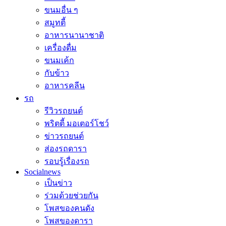
ขนมอื่น ๆ
สมูทตี้
อาหารนานาชาติ
เครื่องดื่ม
ขนมเค้ก
กับข้าว
อาหารคลีน
รถ
รีวิวรถยนต์
พริตตี้ มอเตอร์โชว์
ข่าวรถยนต์
ส่องรถดารา
รอบรู้เรื่องรถ
Socialnews
เป็นข่าว
ร่วมด้วยช่วยกัน
โพสของคนดัง
โพสของดารา