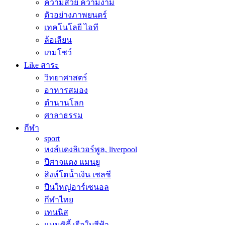
ความสวย ความงาม
ตัวอย่างภาพยนตร์
เทคโนโลยี ไอที
ล้อเลียน
เกมโชว์
Like สาระ
วิทยาศาสตร์
อาหารสมอง
ตำนานโลก
ศาลาธรรม
กีฬา
sport
หงส์แดงลิเวอร์พูล, liverpool
ปีศาจแดง แมนยู
สิงห์โตน้ำเงิน เชลซี
ปืนใหญ่อาร์เซนอล
กีฬาไทย
เทนนิส
แมนซิตี้ เรือใบสีฟ้า