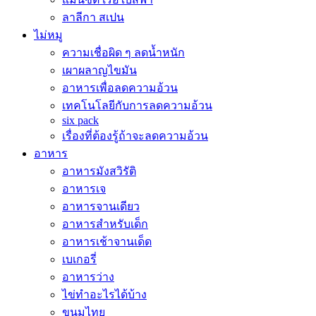
ลาลีกา สเปน
ไม่หมู
ความเชื่อผิด ๆ ลดน้ำหนัก
เผาผลาญไขมัน
อาหารเพื่อลดความอ้วน
เทคโนโลยีกับการลดความอ้วน
six pack
เรื่องที่ต้องรู้ถ้าจะลดความอ้วน
อาหาร
อาหารมังสวิรัติ
อาหารเจ
อาหารจานเดียว
อาหารสำหรับเด็ก
อาหารเช้าจานเด็ด
เบเกอรี่
อาหารว่าง
ไข่ทำอะไรได้บ้าง
ขนมไทย