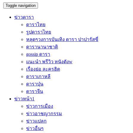
Toggle navigation
ข่าวดารา
ดาราไทย
รูปดาราไทย
หลุดๆวงการบันเทิง ดารา ปาปารัสซี่
ดารานานาชาติ
gossip ดารา
แนะนำ พรีวิว หนังดังw
เรื่องย่อ ละครฮิต
ดาราเกาหลี
ดาราปุ่น
ดาราจีน
ข่าวหน้า1
ข่าวการเมือง
ข่าวอาชญากรรม
ข่าวแปลก
ข่าวอื่นๆ