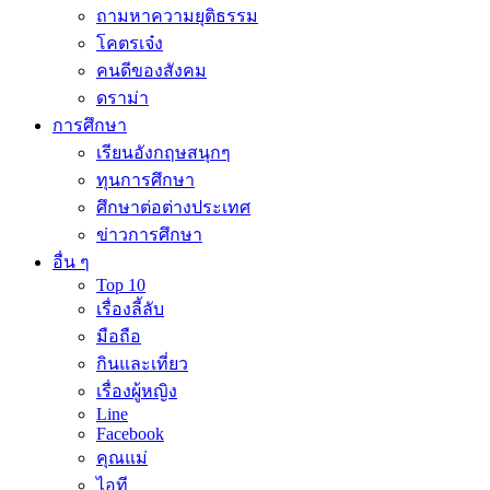
ถามหาความยุติธรรม
โคตรเจ๋ง
คนดีของสังคม
ดราม่า
การศึกษา
เรียนอังกฤษสนุกๆ
ทุนการศึกษา
ศึกษาต่อต่างประเทศ
ข่าวการศึกษา
อื่น ๆ
Top 10
เรื่องลี้ลับ
มือถือ
กินและเที่ยว
เรื่องผู้หญิง
Line
Facebook
คุณแม่
ไอที