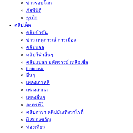
ข่าวรอบโลก
ภัยพิบัติ
ธุรกิจ
คลิปเด็ด
คลิปขำขัน
ข่าว เหตุการณ์ การเมือง
คลิปบอล
คลิปกีฬาอื่นๆ
คลิปแปลก มหัศจรรย์ เหลือเชื่อ
thaimusic
อื่นๆ
เพลงเกาหลี
เพลงสากล
เพลงอื่นๆ
ละครทีวี
คลิปดารา คลิปบันเทิงวาไรตี้
ผี สยองขวัญ
ท่องเที่ยว