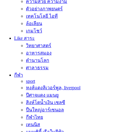
ความสวย ความงาม
ตัวอย่างภาพยนตร์
เทคโนโลยี ไอที
ล้อเลียน
เกมโชว์
Like สาระ
วิทยาศาสตร์
อาหารสมอง
ตำนานโลก
ศาลาธรรม
กีฬา
sport
หงส์แดงลิเวอร์พูล, liverpool
ปีศาจแดง แมนยู
สิงห์โตน้ำเงิน เชลซี
ปืนใหญ่อาร์เซนอล
กีฬาไทย
เทนนิส
แมนซิตี้ เรือใบสีฟ้า