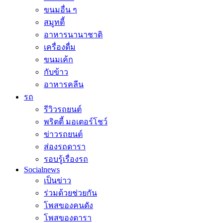
ขนมอื่น ๆ
สมูทตี้
อาหารนานาชาติ
เครื่องดื่ม
ขนมเค้ก
กับข้าว
อาหารคลีน
รถ
รีวิวรถยนต์
พริตตี้ มอเตอร์โชว์
ข่าวรถยนต์
ส่องรถดารา
รอบรู้เรื่องรถ
Socialnews
เป็นข่าว
ร่วมด้วยช่วยกัน
โพสของคนดัง
โพสของดารา