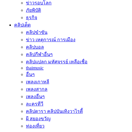
ข่าวรอบโลก
ภัยพิบัติ
ธุรกิจ
คลิปเด็ด
คลิปขำขัน
ข่าว เหตุการณ์ การเมือง
คลิปบอล
คลิปกีฬาอื่นๆ
คลิปแปลก มหัศจรรย์ เหลือเชื่อ
thaimusic
อื่นๆ
เพลงเกาหลี
เพลงสากล
เพลงอื่นๆ
ละครทีวี
คลิปดารา คลิปบันเทิงวาไรตี้
ผี สยองขวัญ
ท่องเที่ยว