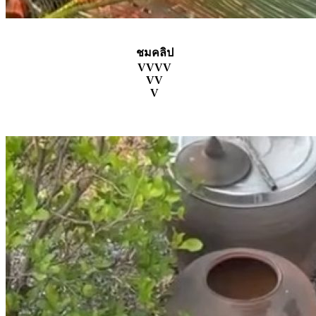
ชมคลิป
VVVV
VV
V