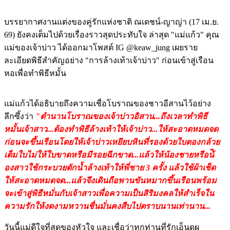
บรรยากาศงานแต่งของคู่รักแห่งชาติ ณเดชน์-ญาญ่า (17 เม.ย.
69) ยังคงเต็มไปด้วยเรื่องราวสุดประทับใจ ล่าสุด "แม่แก้ว" คุณ
แม่ของเจ้าบ่าว ได้ออกมาโพสต์ IG @keaw_jung เผยราย
ละเอียดพิธีสำคัญอย่าง "การล้างเท้าเจ้าบ่าว" ก่อนเข้าสู่เรือน
หอเพื่อทำพิธีหมั้น
แม่แก้วได้อธิบายถึงความเชื่อโบราณของชาวอีสานไว้อย่าง
ลึกซึ้งว่า
"ตำนานโบราณของเจ้าบ่าวอิสาน...ถึงเวลาทำพิธี
หมั้นเจ้าสาว...ต้องทำพิธีล้างเท้าให้เจ้าบ่าว...ให้สะอาดหมดจด
ก่อนจะขึ้นเรือนโดยให้เจ้าบ่าวเหยียบหินที่รองด้วยใบตองกล้วย
เต็มใบไม่ให้ใบขาดหรือมีรอยฉีกขาด...แล้วให้น้องชายหรือน้ิ
องสาวใช้กระบวยตักน้ำล้างเท้าให้พี่ชาย 3 ครั้ง แล้วใช้ผ้าเช็ด
ให้สะอาดหมดจด...แล้วจึงเดินถือพานขันหมากขึ้นเรือนพร้อม
จะเข้าสู่พิธีหมั่นกับเจ้าสาวเพื่อความเป็นสิริมงคลให้สำเร็จใน
ความรักให้งดงามหวานชื่นมั่นคงสืบไปตราบนานเท่านาน...
วันนี้แม่ดีใจที่สุดของหัวใจ และเชื่อว่าทุกท่านที่รักเอ็นดผุ