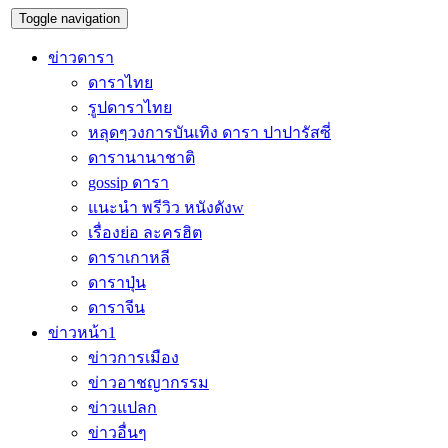
Toggle navigation
ข่าวดารา
ดาราไทย
รูปดาราไทย
หลุดๆวงการบันเทิง ดารา ปาปารัสซี่
ดารานานาชาติ
gossip ดารา
แนะนำ พรีวิว หนังดังw
เรื่องย่อ ละครฮิต
ดาราเกาหลี
ดาราปุ่น
ดาราจีน
ข่าวหน้า1
ข่าวการเมือง
ข่าวอาชญากรรม
ข่าวแปลก
ข่าวอื่นๆ