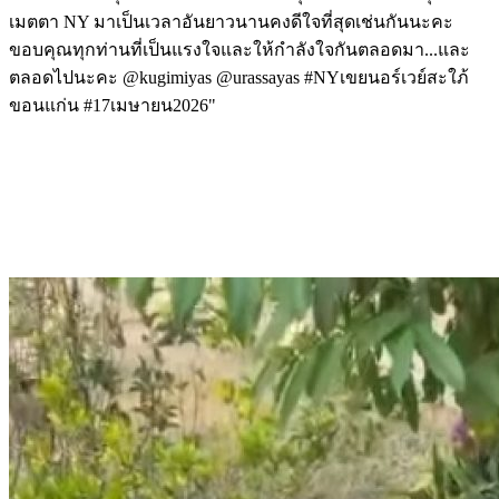
เมตตา NY มาเป็นเวลาอันยาวนานคงดีใจที่สุดเช่นกันนะคะ
ขอบคุณทุกท่านที่เป็นแรงใจและให้กำลังใจกันตลอดมา...และ
ตลอดไปนะคะ @kugimiyas @urassayas #NYเขยนอร์เวย์สะใภ้
ขอนแก่น #17เมษายน2026"