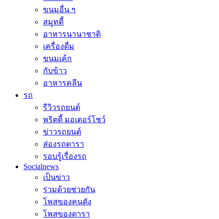
ขนมอื่น ๆ
สมูทตี้
อาหารนานาชาติ
เครื่องดื่ม
ขนมเค้ก
กับข้าว
อาหารคลีน
รถ
รีวิวรถยนต์
พริตตี้ มอเตอร์โชว์
ข่าวรถยนต์
ส่องรถดารา
รอบรู้เรื่องรถ
Socialnews
เป็นข่าว
ร่วมด้วยช่วยกัน
โพสของคนดัง
โพสของดารา