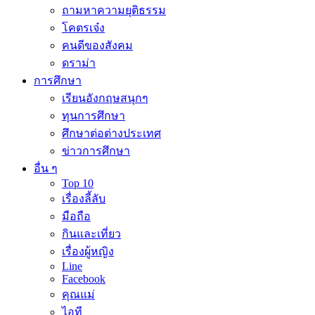
ถามหาความยุติธรรม
โคตรเจ๋ง
คนดีของสังคม
ดราม่า
การศึกษา
เรียนอังกฤษสนุกๆ
ทุนการศึกษา
ศึกษาต่อต่างประเทศ
ข่าวการศึกษา
อื่น ๆ
Top 10
เรื่องลี้ลับ
มือถือ
กินและเที่ยว
เรื่องผู้หญิง
Line
Facebook
คุณแม่
ไอที