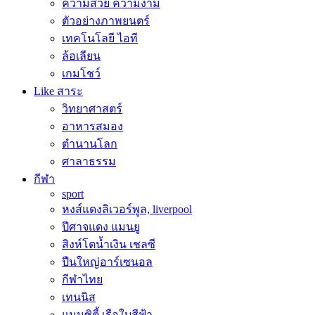
ความสวย ความงาม
ตัวอย่างภาพยนตร์
เทคโนโลยี ไอที
ล้อเลียน
เกมโชว์
Like สาระ
วิทยาศาสตร์
อาหารสมอง
ตำนานโลก
ศาลาธรรม
กีฬา
sport
หงส์แดงลิเวอร์พูล, liverpool
ปีศาจแดง แมนยู
สิงห์โตน้ำเงิน เชลซี
ปืนใหญ่อาร์เซนอล
กีฬาไทย
เทนนิส
แมนซิตี้ เรือใบสีฟ้า