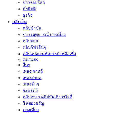
ข่าวรอบโลก
ภัยพิบัติ
ธุรกิจ
คลิปเด็ด
คลิปขำขัน
ข่าว เหตุการณ์ การเมือง
คลิปบอล
คลิปกีฬาอื่นๆ
คลิปแปลก มหัศจรรย์ เหลือเชื่อ
thaimusic
อื่นๆ
เพลงเกาหลี
เพลงสากล
เพลงอื่นๆ
ละครทีวี
คลิปดารา คลิปบันเทิงวาไรตี้
ผี สยองขวัญ
ท่องเที่ยว