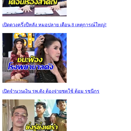
เปิดดวงครึ่งปีหลัง หมอปลาย เตือน 8 เหตุการณ์ใหญ่!
เปิดจำนวนเงิน รพ.ดัง ต้องจ่ายชดใช้ ต้อม รชนีกร