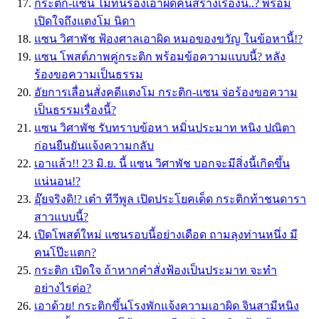
กระติก-แซน ไม่ทนร้องเอาผิดคนสร้างเรื่องนี้..? พร้อม
เปิดใจถึงแตงโม นิดา
แซน วิศาพัช ฟ้องศาลเอาผิด หมอของขวัญ ในข้อหานี้!?
แซน โพสต์ภาพคู่กระติก พร้อมข้อความแบบนี้? หลัง
ร้องขอความเป็นธรรม
อัยการเลื่อนสั่งคดีแตงโม กระติก-แซน จ่อร้องขอความ
เป็นธรรมเรื่องนี้?
แซน วิศาพัช รับทราบข้อหา หมิ่นประมาท หนิง ปณิตา
ก่อนยืนยันแจ้งความกลับ
เอาแล้ว!! 23 มิ.ย. นี้ แซน วิศาพัช บอกจะมีสิ่งนี้เกิดขึ้น
แน่นอน!?
อุ๊ยจริงดิ!? เต๋า ทีวีพูล เปิดประโยคเด็ด กระติกท้าชนดารา
สาวแบบนี้?
เปิดโพสต์ใหม่ แซนรอบนี้อย่างเดือด ถามลุงท่านหนึ่ง มี
คนโป๊ะแตก?
กระติก เปิดใจ ถ้าหากคำสั่งฟ้องเป็นประมาท จะทำ
อย่างไรต่อ?
เอาด้วย! กระติกขึ้นโรงพักแจ้งความเอาผิด จินสามีหนิง