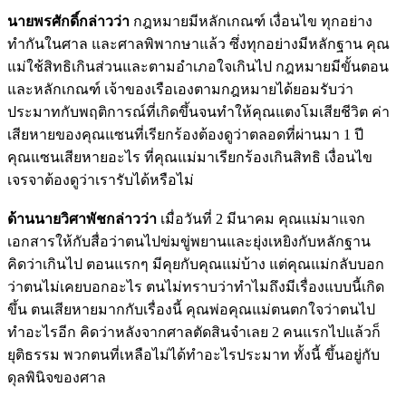
นายพรศักดิ์กล่าวว่า
กฎหมายมีหลักเกณฑ์ เงื่อนไข ทุกอย่าง
ทำกันในศาล และศาลพิพากษาแล้ว ซึ่งทุกอย่างมีหลักฐาน คุณ
แม่ใช้สิทธิเกินส่วนและตามอำเภอใจเกินไป กฎหมายมีขั้นตอน
และหลักเกณฑ์ เจ้าของเรือเองตามกฎหมายได้ยอมรับว่า
ประมาทกับพฤติการณ์ที่เกิดขึ้นจนทำให้คุณแตงโมเสียชีวิต ค่า
เสียหายของคุณแซนที่เรียกร้องต้องดูว่าตลอดที่ผ่านมา 1 ปี
คุณแซนเสียหายอะไร ที่คุณแม่มาเรียกร้องเกินสิทธิ เงื่อนไข
เจรจาต้องดูว่าเรารับได้หรือไม่
ด้านนายวิศาพัชกล่าวว่า
เมื่อวันที่ 2 มีนาคม คุณแม่มาแจก
เอกสารให้กับสื่อว่าตนไปข่มขู่พยานและยุ่งเหยิงกับหลักฐาน
คิดว่าเกินไป ตอนแรกๆ มีคุยกับคุณแม่บ้าง แต่คุณแม่กลับบอก
ว่าตนไม่เคยบอกอะไร ตนไม่ทราบว่าทำไมถึงมีเรื่องแบบนี้เกิด
ขึ้น ตนเสียหายมากกับเรื่องนี้ คุณพ่อคุณแม่ตนตกใจว่าตนไป
ทำอะไรอีก คิดว่าหลังจากศาลตัดสินจำเลย 2 คนแรกไปแล้วก็
ยุติธรรม พวกตนที่เหลือไม่ได้ทำอะไรประมาท ทั้งนี้ ขึ้นอยู่กับ
ดุลพินิจของศาล