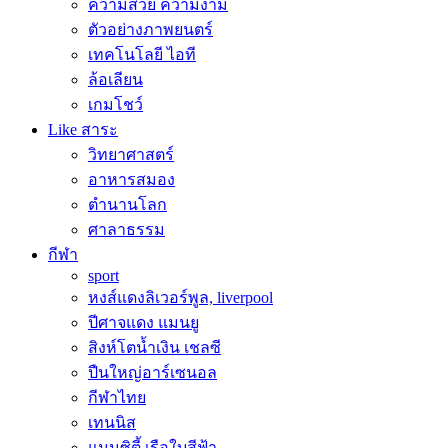
ความสวย ความงาม
ตัวอย่างภาพยนตร์
เทคโนโลยี ไอที
ล้อเลียน
เกมโชว์
Like สาระ
วิทยาศาสตร์
อาหารสมอง
ตำนานโลก
ศาลาธรรม
กีฬา
sport
หงส์แดงลิเวอร์พูล, liverpool
ปีศาจแดง แมนยู
สิงห์โตน้ำเงิน เชลซี
ปืนใหญ่อาร์เซนอล
กีฬาไทย
เทนนิส
แมนซิตี้ เรือใบสีฟ้า