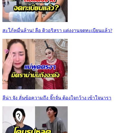
สะใภ้หมื่นล้าน! ลือ ดิวอริสรา แต่งงานจดทะเบียนแล้ว?
ลีน่า จัง ลั่นข้อความถึง จั๊กจั่น ต้องใจกว้าง เข้าใจนารา