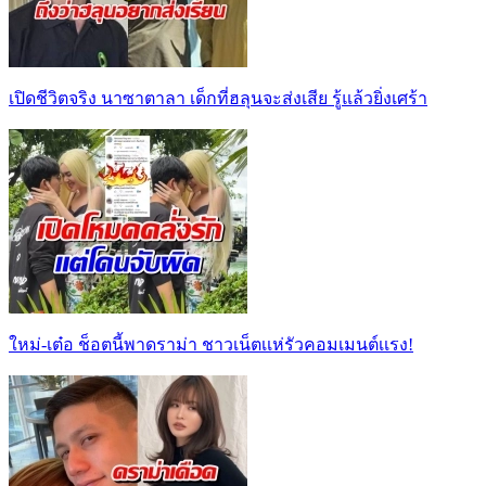
เปิดชีวิตจริง นาซาตาลา เด็กที่ฮลุนจะส่งเสีย รู้แล้วยิ่งเศร้า
ใหม่-เต๋อ ช็อตนี้พาดราม่า ชาวเน็ตเเห่รัวคอมเมนต์เเรง!