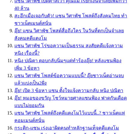
แซน วิศาพัช เบิดคำสิเว่า คุณแม๊ เรียกเงินจำเลยเพิ่มกว่า
40 ล้าน
สะอึกเมื่อเจอกับตัว! แซน วิศาพัช โพสต์ถึงสังคมไทย ทำ
ชาวเน็ตเมนต์สนั่น
อุ๊ย! แซน วิศาพัช โพสต์สื่อถึงใคร ในวันที่ตกเป็นจำเลย
สังคมคดีแตงโม
แซน วิศาพัช โร่ขอความเป็นธรรม สงสัยคดีแจ้งความ
หนิง เรื่องนี้?
หนิง ปณิตา ตอบกลับนิ่มๆแต่ทำร้องอุ๊ย! หลังแซนฟ้อง
เพิ่ม 3 ข้อหา
แซน วิศาพัช โพสต์ข้อความแบบนี้? อุ๊ยชาวเน็ตอ่านจบ
แล้วแบ่งเป็น2ฝั่ง
อุ๊ย! เปิด 3 ข้อหา แซน ตั้งใจแจ้งความกลับ หนิง ปณิตา
อุ๊ย! หมอของขวัญ โชว์หมายศาลแซนฟ้อง ฟาดกันเดือด
แบบไม่ยอมกัน
แซน วิศาพัช โพสต์ถึงคดีแตงโมไว้แบบนี้..? ชาวเน็ตแห่
คอมเมนต์สนั่น
กระติก-แซน เร่งเอาผิดคนทำหลักฐานเท็จคดีแตงโม