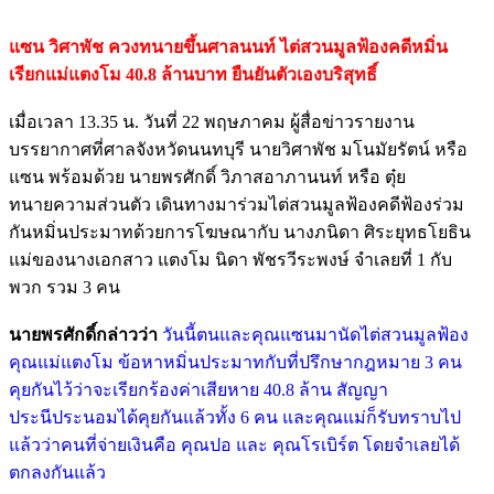
แซน วิศาพัช ควงทนายขึ้นศาลนนท์ ไต่สวนมูลฟ้องคดีหมิ่น
เรียกแม่แตงโม 40.8 ล้านบาท ยืนยันตัวเองบริสุทธิ์
เมื่อเวลา 13.35 น. วันที่ 22 พฤษภาคม ผู้สื่อข่าวรายงาน
บรรยากาศที่ศาลจังหวัดนนทบุรี นายวิศาพัช มโนมัยรัตน์ หรือ
แซน พร้อมด้วย นายพรศักดิ์ วิภาสอาภานนท์ หรือ ตุ๋ย
ทนายความส่วนตัว เดินทางมาร่วมไต่สวนมูลฟ้องคดีฟ้องร่วม
กันหมิ่นประมาทด้วยการโฆษณากับ นางภนิดา ศิระยุทธโยธิน
แม่ของนางเอกสาว แตงโม นิดา พัชรวีระพงษ์ จำเลยที่ 1 กับ
พวก รวม 3 คน
นายพรศักดิ์กล่าวว่า
วันนี้ตนและคุณแซนมานัดไต่สวนมูลฟ้อง
คุณแม่แตงโม ข้อหาหมิ่นประมาทกับที่ปรึกษากฎหมาย 3 คน
คุยกันไว้ว่าจะเรียกร้องค่าเสียหาย 40.8 ล้าน สัญญา
ประนีประนอมได้คุยกันแล้วทั้ง 6 คน และคุณแม่ก็รับทราบไป
แล้วว่าคนที่จ่ายเงินคือ คุณปอ และ คุณโรเบิร์ต โดยจำเลยได้
ตกลงกันแล้ว