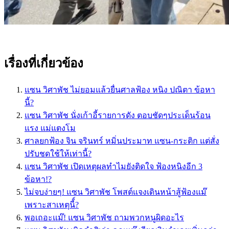
เรื่องที่เกี่ยวข้อง
แซน วิศาพัช ไม่ยอมแล้วยื่นศาลฟ้อง หนิง ปณิตา ข้อหา
นี้?
แซน วิศาพัช นั่งเก้าอี้รายการดัง ตอบชัดๆประเด็นร้อน
แรง แม่แตงโม
ศาลยกฟ้อง จิน จรินทร์ หมิ่นประมาท แซน-กระติก แต่สั่ง
ปรับชดใช้ให้เท่านี้?
แซน วิศาพัช เปิดเหตุผลทำไมยังติดใจ ฟ้องหนิงอีก 3
ข้อหา!?
ไม่จบง่ายๆ! แซน วิศาพัช โพสต์แจงเดินหน้าสู้ฟ้องแม๊
เพราะสาเหตุนี้์?
พอเถอะแม๊! แซน วิศาพัช ถามพวกหนูผิดอะไร