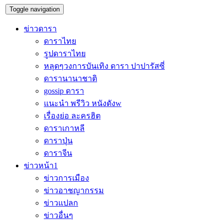
Toggle navigation
ข่าวดารา
ดาราไทย
รูปดาราไทย
หลุดๆวงการบันเทิง ดารา ปาปารัสซี่
ดารานานาชาติ
gossip ดารา
แนะนำ พรีวิว หนังดังw
เรื่องย่อ ละครฮิต
ดาราเกาหลี
ดาราปุ่น
ดาราจีน
ข่าวหน้า1
ข่าวการเมือง
ข่าวอาชญากรรม
ข่าวแปลก
ข่าวอื่นๆ