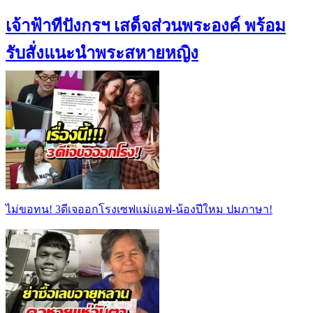
เจ้าฟ้าทีปังกรฯ เสด็จส่วนพระองค์ พร้อม
รับสั่งแนะนำพระสหายหญิง
ไม่ขอทน! 3ดีเจออกโรงเซฟแม่แอฟ-น้องปีใหม ปมภาษา!