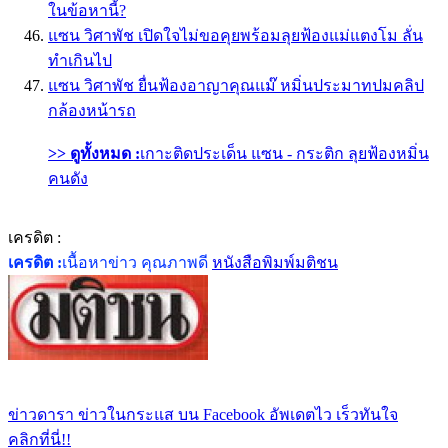
ในข้อหานี้?
แซน วิศาพัช เปิดใจไม่ขอคุยพร้อมลุยฟ้องแม่แตงโม ลั่น
ทำเกินไป
แซน วิศาพัช ยื่นฟ้องอาญาคุณแม๊ หมิ่นประมาทปมคลิป
กล้องหน้ารถ
>> ดูทั้งหมด :
เกาะติดประเด็น แซน - กระติก ลุยฟ้องหมิ่น
คนดัง
เครดิต :
เครดิต :
เนื้อหาข่าว คุณภาพดี
หนังสือพิมพ์มติชน
ข่าวดารา ข่าวในกระแส บน Facebook อัพเดตไว เร็วทันใจ
คลิกที่นี่!!