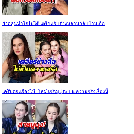
ย่าฮลุนทำใจไม่ได้ เตรียมรับร่างหลานกลับบ้านเกิด
เครียดจนร้องไห้! ใหม่ เจริญปุระ เผยความจริงเรื่องนี้