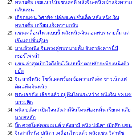
ทนายตั้ม เผยแนวโน้มชนะคดี หลังจิน-หนิงเข้าแจ้งความ
กลับแซน
เดือด!แซน วิศาพัช ปล่อยแคปชั่นเด็ด หลัง หนิง-จิน
ทนายตั้ม เตรียมแจ้งความกลับ
แซนเคลื่อนไหวแบบนี้ หลังหนิง-จินดอดพบทนายตั้ม แต่
เอ๊ะแคปชั่นคุ้นๆ
มาแล้วหนิง-จินควงคู่พบทนายตั้ม จับตาอังคารนี้มี
เซอร์ไพรส์?
แซน ล่าสุดเปิดใจถึงจินไว้แบบนี้? ตอบชัดจะฟ้องหนิงด้ว
ยมั้ย
จิน สามีหนิง โชว์แผลพร้อมข้อความทีเด็ด ชาวเน็ตแห่
ติด #ทีมจินหนิง
พระเอกดัง! เลือกเเล้ว อยู่ทีมไหนระหว่าง หนิงจิน VS เเซ
นกระติก
หนิง ปณิตา เปิดใจหลังสามีจินโดนฟ้องหมิ่น เรียกค่าเสีย
หาย8หลัก
บิ๊ก ศรุตโผล่คอมเมนต์ หลังสามี หนิง ปณิตา เปิดศึก แซน
จินสามีหนิง ปณิตา เคลื่อนไหวแล้ว หลังแซน วิศาพัช