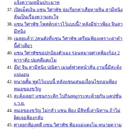
แจ้งความหมิ่นประมาท
เปิดเม็ดเงิน แซน วิศาพัช จ่อเรียกค่าเสียหายจิน สามีหนิง
ลั่นเป็นเรื่องความสะใจ
แซน วิศาพัช โพสต์กล่าวไว้แบบนี้? หลังมีข่าวฟ้อง จินสา
มีหนิง
เฉลยแล้ว! 2คนดังที่แซน วิศาพัช เตรียมฟ้องเพราะด่าคำ
นี้คำเดียว
แซน วิศาพัชขอปกป้องตัวเอง ร่อนหมายศาลฟ้องร้อง 2
ดาราดัง ปมคดีแตงโม
อุ๊ย! จิน สามีหนิง ปณิตา เมนต์ฟาดหน้าสั่น งานนี้มีสะดุ้ง
แน่นอน
ทนายตั้ม พูดไว้แบบนี้ หลังแซนเสนอเงื่อนไขถอนฟ้อง
หมอของขวัญ
สะดุ้งเลย!! แซนกระติก ไปกินหมูกระทะด้วยกัน แคปชั่น
x.ว.ย.
หมอของขวัญ ไม่กลัว แซน ฟ้อง มีสิทธิ์เล่านิทาน ถ้าไม่
ผิดเจอฟ้องกลับ
ศาลยกฟ้องคดี แซน วิศาพัช ฟ้องแม่แตงโม-ทนายความ