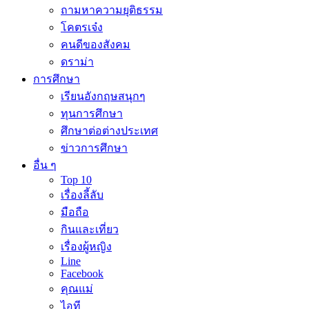
ถามหาความยุติธรรม
โคตรเจ๋ง
คนดีของสังคม
ดราม่า
การศึกษา
เรียนอังกฤษสนุกๆ
ทุนการศึกษา
ศึกษาต่อต่างประเทศ
ข่าวการศึกษา
อื่น ๆ
Top 10
เรื่องลี้ลับ
มือถือ
กินและเที่ยว
เรื่องผู้หญิง
Line
Facebook
คุณแม่
ไอที