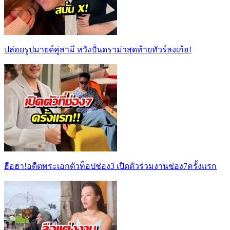
ปล่อยรูปมายด์คู่สามี หวังปั่นดราม่าสุดท้ายทัวร์ลงเก้อ!
ฮือฮา!อดีตพระเอกตัวท็อปช่อง3 เปิดตัวร่วมงานช่อง7ครั้งแรก