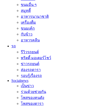
ขนมอื่น ๆ
สมูทตี้
อาหารนานาชาติ
เครื่องดื่ม
ขนมเค้ก
กับข้าว
อาหารคลีน
รถ
รีวิวรถยนต์
พริตตี้ มอเตอร์โชว์
ข่าวรถยนต์
ส่องรถดารา
รอบรู้เรื่องรถ
Socialnews
เป็นข่าว
ร่วมด้วยช่วยกัน
โพสของคนดัง
โพสของดารา