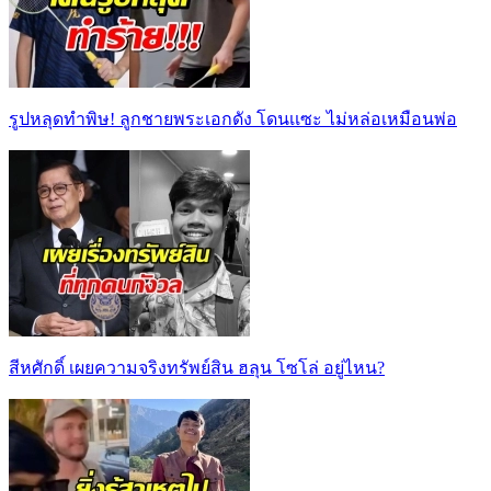
รูปหลุดทำพิษ! ลูกชายพระเอกดัง โดนเเซะ ไม่หล่อเหมือนพ่อ
สีหศักดิ์ เผยความจริงทรัพย์สิน ฮลุน โซโล่ อยู่ไหน?