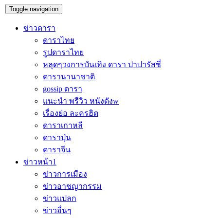
Toggle navigation
ข่าวดารา
ดาราไทย
รูปดาราไทย
หลุดๆวงการบันเทิง ดารา ปาปารัสซี่
ดารานานาชาติ
gossip ดารา
แนะนำ พรีวิว หนังดังw
เรื่องย่อ ละครฮิต
ดาราเกาหลี
ดาราปุ่น
ดาราจีน
ข่าวหน้า1
ข่าวการเมือง
ข่าวอาชญากรรม
ข่าวแปลก
ข่าวอื่นๆ