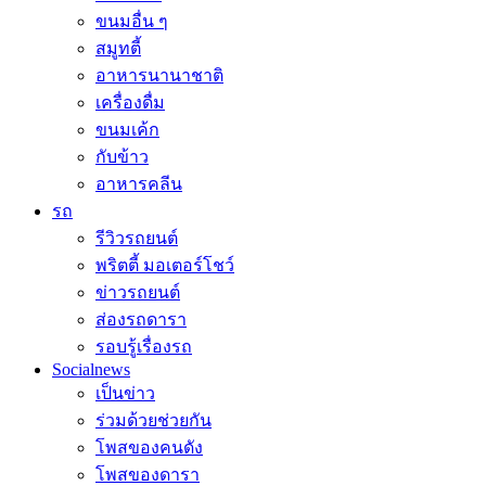
ขนมอื่น ๆ
สมูทตี้
อาหารนานาชาติ
เครื่องดื่ม
ขนมเค้ก
กับข้าว
อาหารคลีน
รถ
รีวิวรถยนต์
พริตตี้ มอเตอร์โชว์
ข่าวรถยนต์
ส่องรถดารา
รอบรู้เรื่องรถ
Socialnews
เป็นข่าว
ร่วมด้วยช่วยกัน
โพสของคนดัง
โพสของดารา