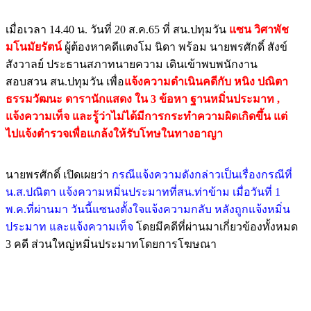
เมื่อเวลา​ 14.40 น.​ วันที่ 20 ส.ค.65 ที่​ สน.ปทุมวัน​
แซน วิศาพัช​
มโนมัยรัตน์
​
ผู้ต้องหาคดีแตงโม นิดา พร้อม นายพรศักดิ์ สังข์
สังวาลย์ ประธานสภาทนายความ เดินเข้าพบพนักงาน
สอบสวน สน.ปทุมวัน​ เพื่อ
แจ้งความดำเนินคดี​กับ​ หนิง ปณิตา
ธรรมวัฒนะ​ ดารานักแสดง​ ใน 3 ข้อหา ฐานหมิ่นประมาท ,
แจ้งความเท็จ และรู้ว่าไม่ได้มีการกระทำความผิดเกิดขึ้น แต่
ไปแจ้งตำรวจเพื่อแกล้งให้รับโทษในทางอาญา
นายพรศักดิ์ เปิดเผยว่า
กรณีแจ้งความดังกล่าวเป็นเรื่องกรณีที่
น.ส.ปณิตา แจ้งความหมิ่นประมาทที่สน.ท่าข้าม เมื่อวันที่ 1
พ.ค.ที่ผ่านมา วันนี้แซนงตั้งใจแจ้งความกลับ หลังถูกแจ้งหมิ่น
ประมาท และแจ้งความเท็จ
โดยมีคดีที่ผ่านมาเกี่ยวข้องทั้งหมด
3 คดี ส่วนใหญ่หมิ่นประมาทโดยการโฆษณา