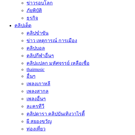
ข่าวรอบโลก
ภัยพิบัติ
ธุรกิจ
คลิปเด็ด
คลิปขำขัน
ข่าว เหตุการณ์ การเมือง
คลิปบอล
คลิปกีฬาอื่นๆ
คลิปแปลก มหัศจรรย์ เหลือเชื่อ
thaimusic
อื่นๆ
เพลงเกาหลี
เพลงสากล
เพลงอื่นๆ
ละครทีวี
คลิปดารา คลิปบันเทิงวาไรตี้
ผี สยองขวัญ
ท่องเที่ยว