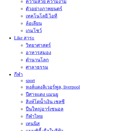
ความสวย ความงาม
ตัวอย่างภาพยนตร์
เทคโนโลยี ไอที
ล้อเลียน
เกมโชว์
Like สาระ
วิทยาศาสตร์
อาหารสมอง
ตำนานโลก
ศาลาธรรม
กีฬา
sport
หงส์แดงลิเวอร์พูล, liverpool
ปีศาจแดง แมนยู
สิงห์โตน้ำเงิน เชลซี
ปืนใหญ่อาร์เซนอล
กีฬาไทย
เทนนิส
แมนซิตี้ เรือใบสีฟ้า