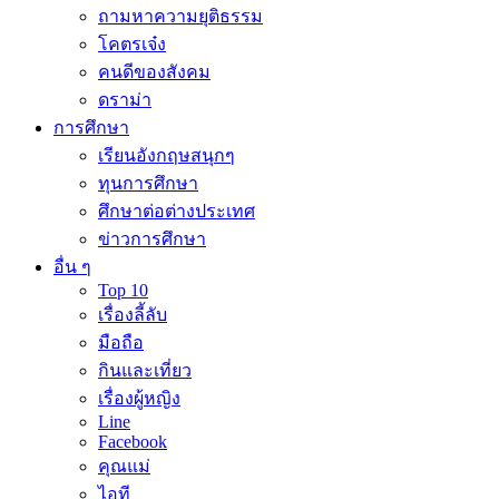
ถามหาความยุติธรรม
โคตรเจ๋ง
คนดีของสังคม
ดราม่า
การศึกษา
เรียนอังกฤษสนุกๆ
ทุนการศึกษา
ศึกษาต่อต่างประเทศ
ข่าวการศึกษา
อื่น ๆ
Top 10
เรื่องลี้ลับ
มือถือ
กินและเที่ยว
เรื่องผู้หญิง
Line
Facebook
คุณแม่
ไอที