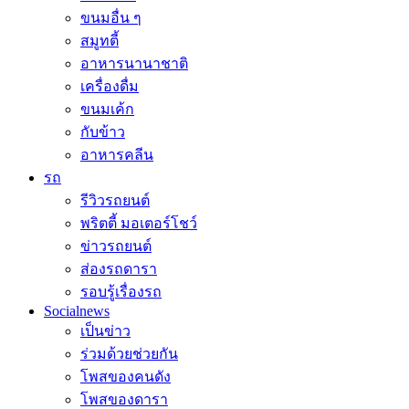
ขนมอื่น ๆ
สมูทตี้
อาหารนานาชาติ
เครื่องดื่ม
ขนมเค้ก
กับข้าว
อาหารคลีน
รถ
รีวิวรถยนต์
พริตตี้ มอเตอร์โชว์
ข่าวรถยนต์
ส่องรถดารา
รอบรู้เรื่องรถ
Socialnews
เป็นข่าว
ร่วมด้วยช่วยกัน
โพสของคนดัง
โพสของดารา