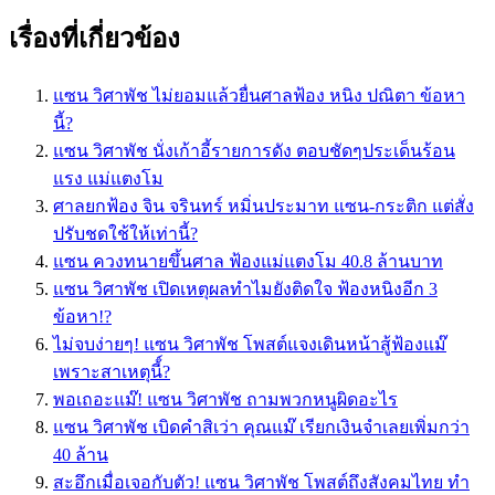
เรื่องที่เกี่ยวข้อง
แซน วิศาพัช ไม่ยอมแล้วยื่นศาลฟ้อง หนิง ปณิตา ข้อหา
นี้?
แซน วิศาพัช นั่งเก้าอี้รายการดัง ตอบชัดๆประเด็นร้อน
แรง แม่แตงโม
ศาลยกฟ้อง จิน จรินทร์ หมิ่นประมาท แซน-กระติก แต่สั่ง
ปรับชดใช้ให้เท่านี้?
แซน ควงทนายขึ้นศาล ฟ้องแม่แตงโม 40.8 ล้านบาท
แซน วิศาพัช เปิดเหตุผลทำไมยังติดใจ ฟ้องหนิงอีก 3
ข้อหา!?
ไม่จบง่ายๆ! แซน วิศาพัช โพสต์แจงเดินหน้าสู้ฟ้องแม๊
เพราะสาเหตุนี้์?
พอเถอะแม๊! แซน วิศาพัช ถามพวกหนูผิดอะไร
แซน วิศาพัช เบิดคำสิเว่า คุณแม๊ เรียกเงินจำเลยเพิ่มกว่า
40 ล้าน
สะอึกเมื่อเจอกับตัว! แซน วิศาพัช โพสต์ถึงสังคมไทย ทำ