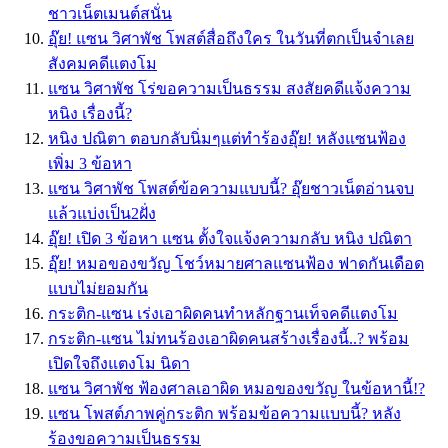
ชาวเน็ตเมนต์สนั่น
อุ๊ย! แซน วิศาพัช โพสต์สื่อถึงใคร ในวันที่ตกเป็นจำเลย
สังคมคดีแตงโม
แซน วิศาพัช โร่ขอความเป็นธรรม สงสัยคดีแจ้งความ
หนิง เรื่องนี้?
หนิง ปณิตา ตอบกลับนิ่มๆแต่ทำร้องอุ๊ย! หลังแซนฟ้อง
เพิ่ม 3 ข้อหา
แซน วิศาพัช โพสต์ข้อความแบบนี้? อุ๊ยชาวเน็ตอ่านจบ
แล้วแบ่งเป็น2ฝั่ง
อุ๊ย! เปิด 3 ข้อหา แซน ตั้งใจแจ้งความกลับ หนิง ปณิตา
อุ๊ย! หมอของขวัญ โชว์หมายศาลแซนฟ้อง ฟาดกันเดือด
แบบไม่ยอมกัน
กระติก-แซน เร่งเอาผิดคนทำหลักฐานเท็จคดีแตงโม
กระติก-แซน ไม่ทนร้องเอาผิดคนสร้างเรื่องนี้..? พร้อม
เปิดใจถึงแตงโม นิดา
แซน วิศาพัช ฟ้องศาลเอาผิด หมอของขวัญ ในข้อหานี้!?
แซน โพสต์ภาพคู่กระติก พร้อมข้อความแบบนี้? หลัง
ร้องขอความเป็นธรรม