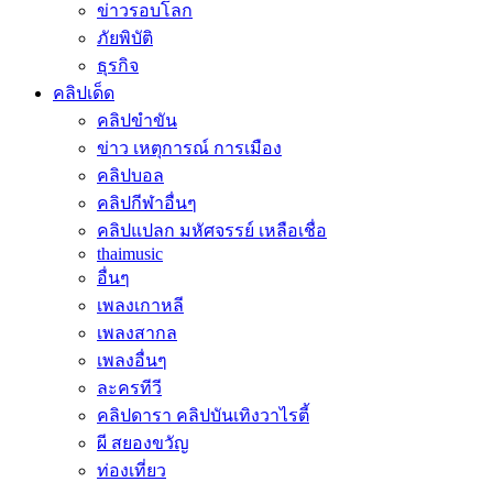
ข่าวรอบโลก
ภัยพิบัติ
ธุรกิจ
คลิปเด็ด
คลิปขำขัน
ข่าว เหตุการณ์ การเมือง
คลิปบอล
คลิปกีฬาอื่นๆ
คลิปแปลก มหัศจรรย์ เหลือเชื่อ
thaimusic
อื่นๆ
เพลงเกาหลี
เพลงสากล
เพลงอื่นๆ
ละครทีวี
คลิปดารา คลิปบันเทิงวาไรตี้
ผี สยองขวัญ
ท่องเที่ยว