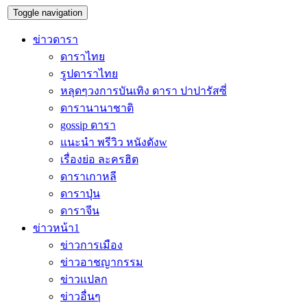
Toggle navigation
ข่าวดารา
ดาราไทย
รูปดาราไทย
หลุดๆวงการบันเทิง ดารา ปาปารัสซี่
ดารานานาชาติ
gossip ดารา
แนะนำ พรีวิว หนังดังw
เรื่องย่อ ละครฮิต
ดาราเกาหลี
ดาราปุ่น
ดาราจีน
ข่าวหน้า1
ข่าวการเมือง
ข่าวอาชญากรรม
ข่าวแปลก
ข่าวอื่นๆ