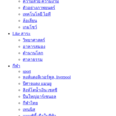
ความสวย ความงาม
ตัวอย่างภาพยนตร์
เทคโนโลยี ไอที
ล้อเลียน
เกมโชว์
Like สาระ
วิทยาศาสตร์
อาหารสมอง
ตำนานโลก
ศาลาธรรม
กีฬา
sport
หงส์แดงลิเวอร์พูล, liverpool
ปีศาจแดง แมนยู
สิงห์โตน้ำเงิน เชลซี
ปืนใหญ่อาร์เซนอล
กีฬาไทย
เทนนิส
แมนซิตี้ เรือใบสีฟ้า