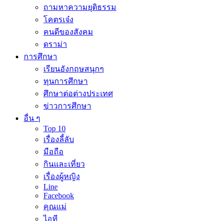
ถามหาความยุติธรรม
โคตรเจ๋ง
คนดีของสังคม
ดราม่า
การศึกษา
เรียนอังกฤษสนุกๆ
ทุนการศึกษา
ศึกษาต่อต่างประเทศ
ข่าวการศึกษา
อื่น ๆ
Top 10
เรื่องลี้ลับ
มือถือ
กินและเที่ยว
เรื่องผู้หญิง
Line
Facebook
คุณแม่
ไอที