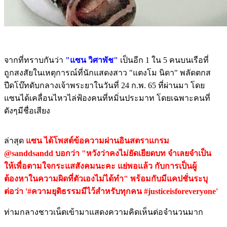
จากที่ทราบกันว่า
"แซน วิศาพัช"
เป็นอีก 1 ใน 5 คนบนเรือที่
ถูกสงสัยในเหตุการณ์ที่นักแสดงสาว "แตงโม นิดา" พลัดตกส
ปีดโบ๊ทดับกลางเจ้าพระยาในวันที่ 24 ก.พ. 65 ที่ผ่านมา โดย
แซนได้เคลื่อนไหวไล่ฟ้องคนที่หมิ่นประมาท โดยเฉพาะคนที่
ดังๆมีชื่อเสียง
ล่าสุด
แซน ได้โพสต์ข้อความผ่านอินสตราแกรม
@sanddsandd บอกว่า "หวังว่าคงไม่ยัดเยียดบท จำเลยจำเป็น
ให้เพื่อตามใจกระแสสังคมนะคะ แย่พอแล้ว กับการเป็นผู้
ต้องหาในความผิดที่ตัวเองไม่ได้ทำ" พร้อมกับมีแคปชั่นระบุ
ต่อว่า '#ความยุติธรรมมีไว้สำหรับทุกคน #justiceisforeveryone'
ท่ามกลางชาวเน็ตเข้ามาแสดงความคิดเห็นต่อจำนวนมาก