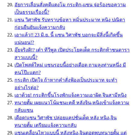
อัยการเลื่อนสั่งคดีแตงโม กระติก-แซน จ่อร้องขอความ
เป็นธรรมเรื่องนี้?
แซน วิศาพัช รับทราบข้อหา หมิ่นประมาท หนิง ปณิตา
ก่อนยืนยันแจ้งความกลับ
เอาแล้ว!! 23 มิ.ย. นี้ แซน วิศาพัช บอกจะมีสิ่งนี้เกิดขึ้น
แน่นอน!?
อุ๊ยจริงดิ!? เต๋า ทีวีพูล เปิดประโยคเด็ด กระติกท้าชนดารา
สาวแบบนี้?
เปิดโพสต์ใหม่ แซนรอบนี้อย่างเดือด ถามลุงท่านหนึ่ง มี
คนโป๊ะแตก?
กระติก เปิดใจ ถ้าหากคำสั่งฟ้องเป็นประมาท จะทำ
อย่างไรต่อ?
เอาด้วย! กระติกขึ้นโรงพักแจ้งความเอาผิด จินสามีหนิง
ทนายตั้ม เผยแนวโน้มชนะคดี หลังจิน-หนิงเข้าแจ้งความ
กลับแซน
เดือด!แซน วิศาพัช ปล่อยแคปชั่นเด็ด หลัง หนิง-จิน
ทนายตั้ม เตรียมแจ้งความกลับ
แซนเคลื่อนไหวแบบนี้ หลังหนิง-จินดอดพบทนายตั้ม แต่