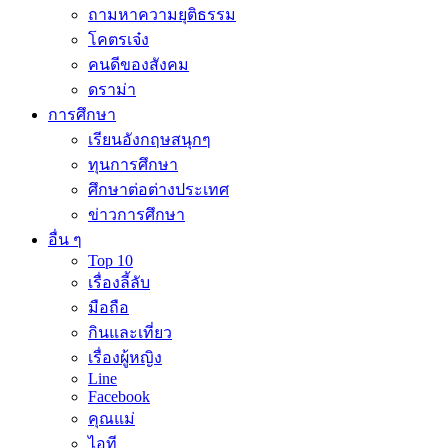
ถามหาความยุติธรรม
โคตรเจ๋ง
คนดีของสังคม
ดราม่า
การศึกษา
เรียนอังกฤษสนุกๆ
ทุนการศึกษา
ศึกษาต่อต่างประเทศ
ข่าวการศึกษา
อื่น ๆ
Top 10
เรื่องลี้ลับ
มือถือ
กินและเที่ยว
เรื่องผู้หญิง
Line
Facebook
คุณแม่
ไอที