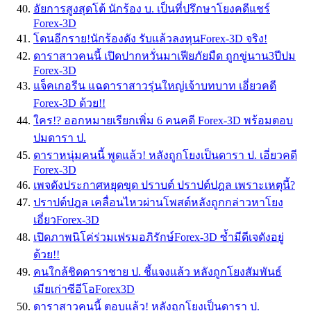
อัยการสูงสุดโต้ นักร้อง บ. เป็นที่ปรึกษาโยงคดีแชร์
Forex-3D
โดนอีกราย!นักร้องดัง รับแล้วลงทุนForex-3D จริง!
ดาราสาวคนนี้ เปิดปากหวั่นมาเฟียภัยมืด ถูกขู่นาน3ปีปม
Forex-3D
แจ็คเกอรีน แฉดาราสาวรุ่นใหญ่เจ้าบทบาท เอี่ยวคดี
Forex-3D ด้วย!!
ใคร!? ออกหมายเรียกเพิ่ม 6 คนคดี Forex-3D พร้อมตอบ
ปมดารา ป.
ดาราหนุ่มคนนี้ พูดแล้ว! หลังถูกโยงเป็นดารา ป. เอี่ยวคดี
Forex-3D
เพจดังประกาศหยุดขุด ปราบต์ ปราปต์ปฎล เพราะเหตุนี้?
ปราปต์ปฎล เคลื่อนไหวผ่านโพสต์หลังถูกกล่าวหาโยง
เอี่ยวForex-3D
เปิดภาพนิโค่ร่วมเฟรมอภิรักษ์Forex-3D ซ้ำมีดีเจดังอยู่
ด้วย!!
คนใกล้ชิดดาราชาย ป. ชี้แจงแล้ว หลังถูกโยงสัมพันธ์
เมียเก่าซีอีโอForex3D
ดาราสาวคนนี้ ตอบแล้ว! หลังถูกโยงเป็นดารา ป.