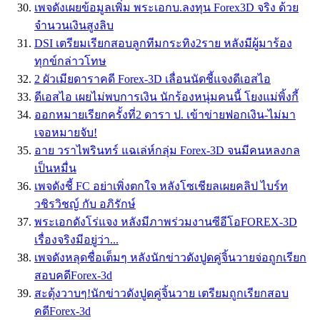
เพจดังเผยข้อมูลเพิ่ม พระเอกบ.ลงทุน Forex3D จริง ด้วย
จำนวนเงินสูงลิบ
DSI เตรียมเรียกสอบลูกทีมกระทิง2ราย หลังมีผู้มาร้อง
ทุกข์กล่าวโทษ
2 ผัวเมียดาราคดี Forex-3D เลื่อนนัดชี้แจงดีเอสไอ
ดีเอสไอ เผยไม่พบการเงิน นักร้องหนุ่มคนนี้ โยงแม่พิ้งกี้
ออกหมายเรียกครั้งที่2 ดารา ป. เข้าข่ายฟอกเงิน-ไม่มา
เจอหมายจับ!
อาย วราไพรินทร์ แฉเล่ห์กลุ่ม Forex-3D จนมีคนหลงกล
เป็นหมื่น
เพจดังชี้ FC อย่าเพิ่งตกใจ หลังโซเชียลเผยคลิป ไบร์ท
วชิรวิชญ์ กับ อภิรักษ์
พระเอกดังโร่แจง หลังมีภาพร่วมงานซีอีโอFOREX-3D
เรื่องจริงมีอยู่ว่า...
เพจดังหลุดชื่อเต็มๆ หลังนักข่าวดังปูดคู่จิ้นวายจ่อถูกเรียก
สอบคดีForex-3d
สะดุ้งวาบๆ!นักข่าวดังปูดคู่จิ้นวาย เตรียมถูกเรียกสอบ
คดีForex-3d