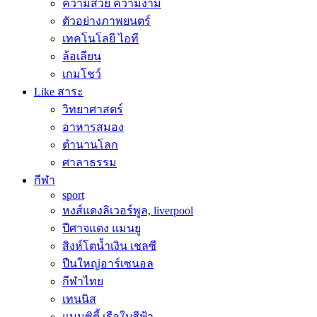
ความสวย ความงาม
ตัวอย่างภาพยนตร์
เทคโนโลยี ไอที
ล้อเลียน
เกมโชว์
Like สาระ
วิทยาศาสตร์
อาหารสมอง
ตำนานโลก
ศาลาธรรม
กีฬา
sport
หงส์แดงลิเวอร์พูล, liverpool
ปีศาจแดง แมนยู
สิงห์โตน้ำเงิน เชลซี
ปืนใหญ่อาร์เซนอล
กีฬาไทย
เทนนิส
แมนซิตี้ เรือใบสีฟ้า