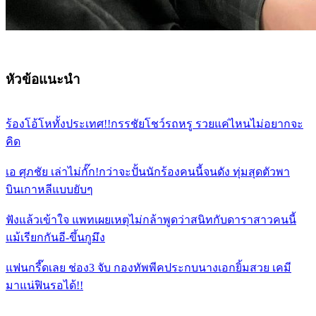
หัวข้อแนะนำ
ร้องโอ้โหทั้งประเทศ!!กรรชัยโชว์รถหรู รวยแค่ไหนไม่อยากจะ
คิด
เอ ศุภชัย เล่าไม่กั๊ก!กว่าจะปั้นนักร้องคนนี้จนดัง ทุ่มสุดตัวพา
บินเกาหลีแบบยับๆ
ฟังแล้วเข้าใจ แพทเผยเหตุไม่กล้าพูดว่าสนิทกับดาราสาวคนนี้
แม้เรียกกันอี-ขึ้นกูมึง
แฟนกรี๊ดเลย ช่อง3 จับ กองทัพพีคประกบนางเอกยิ้มสวย เคมี
มาแน่ฟินรอได้!!