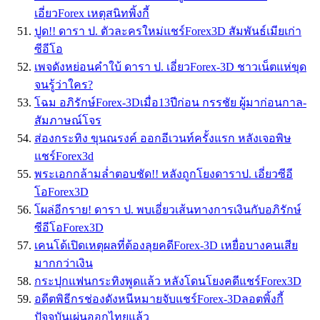
เอี่ยวForex เหตุสนิทพิ้งกี้
ปูด!! ดารา ป. ตัวละครใหม่แชร์Forex3D สัมพันธ์เมียเก่า
ซีอีโอ
เพจดังหย่อนคำใบ้ ดารา ป. เอี่ยวForex-3D ชาวเน็ตแห่ขุด
จนรู้ว่าใคร?
โฉม อภิรักษ์Forex-3Dเมื่อ13ปีก่อน กรรชัย ผู้มาก่อนกาล-
สัมภาษณ์โจร
ส่องกระทิง ขุนณรงค์ ออกอีเวนท์ครั้งแรก หลังเจอพิษ
แชร์Forex3d
พระเอกกล้ามล่ำตอบชัด!! หลังถูกโยงดาราป. เอี่ยวซีอี
โอForex3D
โผล่อีกราย! ดารา ป. พบเอี่ยวเส้นทางการเงินกับอภิรักษ์
ซีอีโอForex3D
เคนโด้เปิดเหตุผลที่ต้องลุยคดีForex-3D เหยื่อบางคนเสีย
มากกว่าเงิน
กระปุกแฟนกระทิงพูดแล้ว หลังโดนโยงคดีแชร์Forex3D
อดีตพิธีกรช่องดังหนีหมายจับแชร์Forex-3Dลอตพิ้งกี้
ปัจจุบันเผ่นออกไทยแล้ว