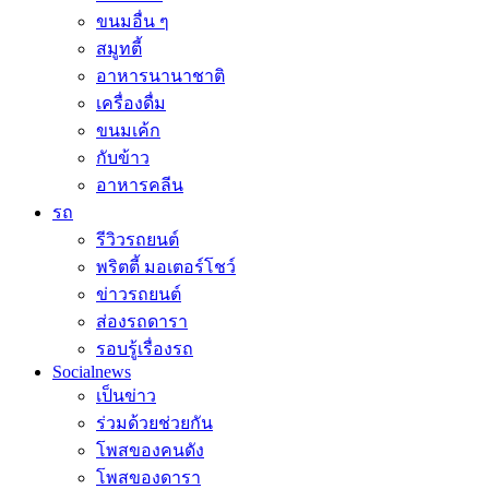
ขนมอื่น ๆ
สมูทตี้
อาหารนานาชาติ
เครื่องดื่ม
ขนมเค้ก
กับข้าว
อาหารคลีน
รถ
รีวิวรถยนต์
พริตตี้ มอเตอร์โชว์
ข่าวรถยนต์
ส่องรถดารา
รอบรู้เรื่องรถ
Socialnews
เป็นข่าว
ร่วมด้วยช่วยกัน
โพสของคนดัง
โพสของดารา