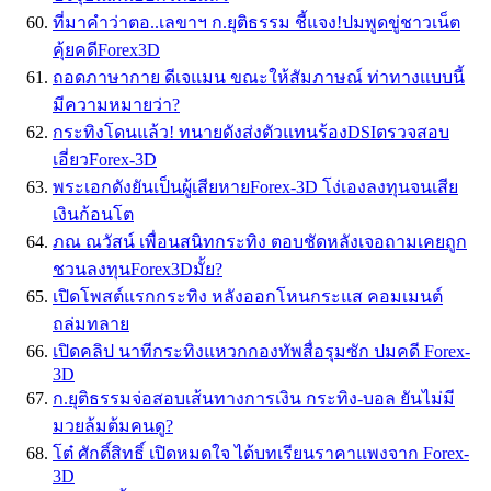
ที่มาคำว่าตอ..เลขาฯ ก.ยุติธรรม ชี้แจง!ปมพูดขู่ชาวเน็ต
คุ้ยคดีForex3D
ถอดภาษากาย ดีเจแมน ขณะให้สัมภาษณ์ ท่าทางแบบนี้
มีความหมายว่า?
กระทิงโดนแล้ว! ทนายดังส่งตัวแทนร้องDSIตรวจสอบ
เอี่ยวForex-3D
พระเอกดังยันเป็นผู้เสียหายForex-3D โง่เองลงทุนจนเสีย
เงินก้อนโต
ภณ ณวัสน์ เพื่อนสนิทกระทิง ตอบชัดหลังเจอถามเคยถูก
ชวนลงทุนForex3Dมั้ย?
เปิดโพสต์แรกกระทิง หลังออกโหนกระแส คอมเมนต์
ถล่มทลาย
เปิดคลิป นาทีกระทิงแหวกกองทัพสื่อรุมซัก ปมคดี Forex-
3D
ก.ยุติธรรมจ่อสอบเส้นทางการเงิน กระทิง-บอล ยันไม่มี
มวยล้มต้มคนดู?
โต๋ ศักดิ์สิทธิ์ เปิดหมดใจ ได้บทเรียนราคาแพงจาก Forex-
3D