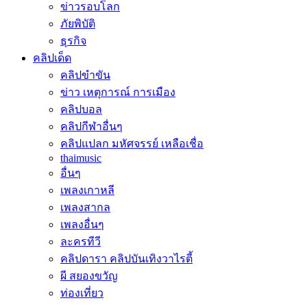
ข่าวรอบโลก
ภัยพิบัติ
ธุรกิจ
คลิปเด็ด
คลิปขำขัน
ข่าว เหตุการณ์ การเมือง
คลิปบอล
คลิปกีฬาอื่นๆ
คลิปแปลก มหัศจรรย์ เหลือเชื่อ
thaimusic
อื่นๆ
เพลงเกาหลี
เพลงสากล
เพลงอื่นๆ
ละครทีวี
คลิปดารา คลิปบันเทิงวาไรตี้
ผี สยองขวัญ
ท่องเที่ยว