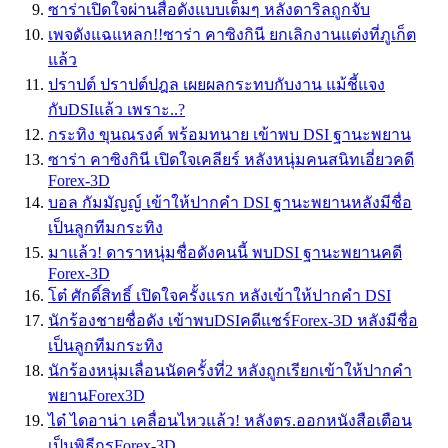
ซาร่าเปิดใจผ่านสื่อดังแบบเต็มๆ หลังดาริลถูกจับ
เพจดังแฉแหลก!!ซาร่า คาซิงกินี ยกเลิกงานแต่งที่ภูเก็ต
แล้ว
ปราปต์ ปราปต์ปฎล เผยผลกระทบกับงาน แม้ชี้แจง
กับDSIแล้ว เพราะ..?
กระทิง ขุนณรงค์ พร้อมทนาย เข้าพบ DSI ฐานะพยาน
ซาร่า คาซิงกินี เปิดใจเคลียร์ หลังหนุ่มคนสนิทเอี่ยวคดี
Forex-3D
บอล กัมมัญญ์ เข้าให้ปากคำ DSI ฐานะพยานหลังมีชื่อ
เป็นลูกทีมกระทิง
มาแล้ว! ดาราหนุ่มชื่อดังคนนี้ พบDSI ฐานะพยานคดี
Forex-3D
โต๋ ศักดิ์สิทธิ์ เปิดใจครั้งแรก หลังเข้าให้ปากคำ DSI
นักร้องชายชื่อดัง เข้าพบDSIคดีแชร์Forex-3D หลังมีชื่อ
เป็นลูกทีมกระทิง
นักร้องหนุ่มเลื่อนนัดครั้งที่2 หลังถูกเรียกเข้าให้ปากคำ
พยานForex3D
ได๋ ไดอาน่า เคลื่อนไหวแล้ว! หลังตร.ออกหนังสือเตือน
เป็นพิธีกรForex-3D