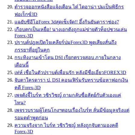
ตำรวจออกหนังสือแจ้งเตือน ได๋ ไดอาน่า ปมเป็นพิธีกร
ฟอเร็กซ์3D
แฉยับซีอีโอForex 3dสุดเซ็xจัด!! อึ้งกินยันดาราช่อง7
เกือบตกเป็นเหยื่อ! นางเอกดังถูกแม่ข่ายตัวท็อปชวนเล่น
Forex-3D
ปราบต์ปฎลเปิดใจเคลียร์ปมForex3D พูดเสียงสั่นถึง
ภรรยาที่อยู่ในคุก
กระทิงงานเข้าโดน DSI เรียกตรวจสอบ ภายในกลาง
เดือนนี้
เท่ห์ เชื่อในตัวปราบต์เพื่อนรัก หลังมีชื่อเอี่ยวFOREX3D
จับตาใครดารา ป. DSI คอนเฟิร์มรับทราบข้อหาฟอกเงิน
คดี Forex-3D
เพจดังจี้ไบร์ท วชิรวิชญ์ ถามกลับซื่อสัตย์กับตัวเองแค่
ไหน?
เพจรวบรวมผู้โดนโกงฯตอบเรื่องไบร์ท ลั่นมีข้อมูลจริงแต่
รอมดดำพูดก่อน
ความจริงจาก ไบร์ท วชิรวิชญ์ หลังถูกจับตามองคดี
Forex-3D