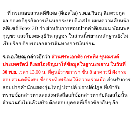
ที่ กรมสอบสวนคดีพิเศษ (ดีเอสไอ) ร.ต.อ.วิษณุ ฉิมตระกูล
ผอ.กองคดีธุรกิจการเงินนอกระบบ ดีเอสไอ เผยงความคืบหน้า
คดีแชร์ Forex-3D ว่า สำหรับการสอบปากคำดีเจแมน พัฒนพล
กุญชร และใบเตย-สุธีวัน กุญชร ในส่วนนี้พยานหลักฐานยังไม่
เรียบร้อย ต้องรอเอกสารเส้นทางการเงินก่อน
ร.ต.อ.วิษณุ กล่าวอีกว่า
ส่วนพระเอกดัง กระทิง ขุนณรงค์
ประเทศรัตน์ ดีเอสไอเชิญมาให้ข้อมูลในฐานะพยาน ในวันที่
30 พ.ย.
เวลา 13.00 น. ที่ศูนย์ราชการฯ ชั้น 8 อาคารบี ฝั่งกรม
สอบสวนคดีพิเศษ ซึ่งกระทิงพร้อมให้ความร่วมมือ
สำหรับการ
สอบปากคำนักแสดงรุ่นใหญ่ ปราปต์-ปราปต์ปฎล ที่เข้ารับ
ทราบข้อกล่าวหาและส่งหนังสือแก้ข้อกล่าวหากับดีเอสไอนั้น
สำนวนยังไม่แล้วเสร็จ ต้องสอบบุคคลที่เกี่ยวข้องอื่นๆ อีก