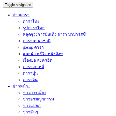
Toggle navigation
ข่าวดารา
ดาราไทย
รูปดาราไทย
หลุดๆวงการบันเทิง ดารา ปาปารัสซี่
ดารานานาชาติ
gossip ดารา
แนะนำ พรีวิว หนังดังw
เรื่องย่อ ละครฮิต
ดาราเกาหลี
ดาราปุ่น
ดาราจีน
ข่าวหน้า1
ข่าวการเมือง
ข่าวอาชญากรรม
ข่าวแปลก
ข่าวอื่นๆ