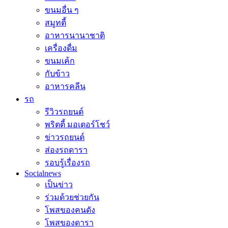
ขนมอื่น ๆ
สมูทตี้
อาหารนานาชาติ
เครื่องดื่ม
ขนมเค้ก
กับข้าว
อาหารคลีน
รถ
รีวิวรถยนต์
พริตตี้ มอเตอร์โชว์
ข่าวรถยนต์
ส่องรถดารา
รอบรู้เรื่องรถ
Socialnews
เป็นข่าว
ร่วมด้วยช่วยกัน
โพสของคนดัง
โพสของดารา