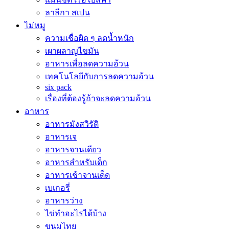
ลาลีกา สเปน
ไม่หมู
ความเชื่อผิด ๆ ลดน้ำหนัก
เผาผลาญไขมัน
อาหารเพื่อลดความอ้วน
เทคโนโลยีกับการลดความอ้วน
six pack
เรื่องที่ต้องรู้ถ้าจะลดความอ้วน
อาหาร
อาหารมังสวิรัติ
อาหารเจ
อาหารจานเดียว
อาหารสำหรับเด็ก
อาหารเช้าจานเด็ด
เบเกอรี่
อาหารว่าง
ไข่ทำอะไรได้บ้าง
ขนมไทย