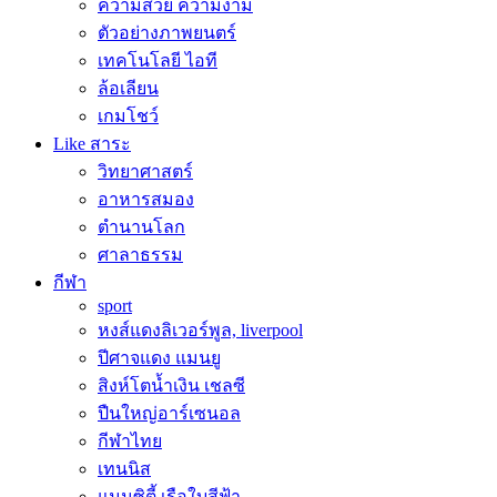
ความสวย ความงาม
ตัวอย่างภาพยนตร์
เทคโนโลยี ไอที
ล้อเลียน
เกมโชว์
Like สาระ
วิทยาศาสตร์
อาหารสมอง
ตำนานโลก
ศาลาธรรม
กีฬา
sport
หงส์แดงลิเวอร์พูล, liverpool
ปีศาจแดง แมนยู
สิงห์โตน้ำเงิน เชลซี
ปืนใหญ่อาร์เซนอล
กีฬาไทย
เทนนิส
แมนซิตี้ เรือใบสีฟ้า