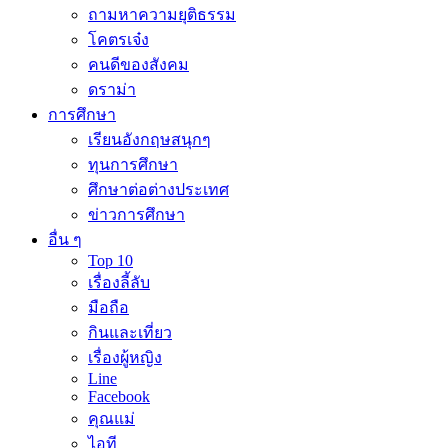
ถามหาความยุติธรรม
โคตรเจ๋ง
คนดีของสังคม
ดราม่า
การศึกษา
เรียนอังกฤษสนุกๆ
ทุนการศึกษา
ศึกษาต่อต่างประเทศ
ข่าวการศึกษา
อื่น ๆ
Top 10
เรื่องลี้ลับ
มือถือ
กินและเที่ยว
เรื่องผู้หญิง
Line
Facebook
คุณแม่
ไอที