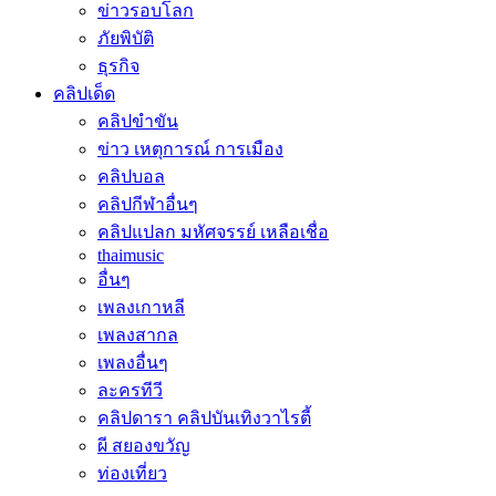
ข่าวรอบโลก
ภัยพิบัติ
ธุรกิจ
คลิปเด็ด
คลิปขำขัน
ข่าว เหตุการณ์ การเมือง
คลิปบอล
คลิปกีฬาอื่นๆ
คลิปแปลก มหัศจรรย์ เหลือเชื่อ
thaimusic
อื่นๆ
เพลงเกาหลี
เพลงสากล
เพลงอื่นๆ
ละครทีวี
คลิปดารา คลิปบันเทิงวาไรตี้
ผี สยองขวัญ
ท่องเที่ยว