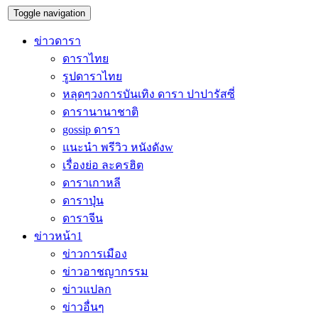
Toggle navigation
ข่าวดารา
ดาราไทย
รูปดาราไทย
หลุดๆวงการบันเทิง ดารา ปาปารัสซี่
ดารานานาชาติ
gossip ดารา
แนะนำ พรีวิว หนังดังw
เรื่องย่อ ละครฮิต
ดาราเกาหลี
ดาราปุ่น
ดาราจีน
ข่าวหน้า1
ข่าวการเมือง
ข่าวอาชญากรรม
ข่าวแปลก
ข่าวอื่นๆ