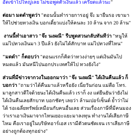
อัดเข้าไปใหญ่เลย ไม่ขอพูดตัวเงินแล้ว เครียดแล้วนะ
"
ต่อมา มดดำพูดว่า
"ตอนนั้นทำรายการอยู่ จ๊ะ มายืนรอ เขามา
ให้ไปช่วยทวงเงิน บอกเดี๋ยวแบ่งให้คนละ 10 ล้าน จาก 20 ล้าน"
งานนี้ทำเอาสาว "จ๊ะ นงผณี" รีบพูดสวนกลับทันทีว่า
"หนูให้
แม่ไปทวงเงินมา 3 ปีแล้ว ยังไม่ได้สักบาท แม่ไปทวงที่ไหน"
"มดดำ" ก็ตอบว่า
"ตอนแรกก็คิดว่าทวงง่ายๆ แต่เงินมันไป
หมดแล้ว มันหนีไปนอกประเทศให้ไป ทวงยังไง"
ส่วนที่มีข่าวจากวงในออกมาว่า "จ๊ะ นงผณี" ได้เงินคืนแล้ว ก็
บอกว่า
"ถามว่าได้คืนมาแล้วหรือยัง เนี่ยวันก่อน แม่ตือ โทร.
มาลูกสาวดีใจด้วยนะได้เงินคืนแล้ว เราก็ งง แต่ยืนยันว่ายังไม่
ได้เงินคืนเลยสักบาท บอกชัดๆ เลยว่า ล้านเปอร์เซ็นต์ ย้ำว่าไม่
ได้ รอเฉลี่ยทรัพย์เหมือนกับคนอื่นเลย ส่วนเรื่องภาษีที่มีคนมอง
ว่าเราเอาเงินมาจากไหนเยอะแยะมาลงทุน ทำงานได้เสียภาษี
ไหม คือเราอยู่ในบริษัทอาร์เอส เรามีตัวตนชัดเจน เราเสียภาษี
อย่างถูกต้องทุกอย่าง"