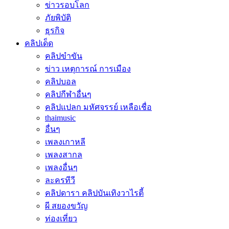
ข่าวรอบโลก
ภัยพิบัติ
ธุรกิจ
คลิปเด็ด
คลิปขำขัน
ข่าว เหตุการณ์ การเมือง
คลิปบอล
คลิปกีฬาอื่นๆ
คลิปแปลก มหัศจรรย์ เหลือเชื่อ
thaimusic
อื่นๆ
เพลงเกาหลี
เพลงสากล
เพลงอื่นๆ
ละครทีวี
คลิปดารา คลิปบันเทิงวาไรตี้
ผี สยองขวัญ
ท่องเที่ยว