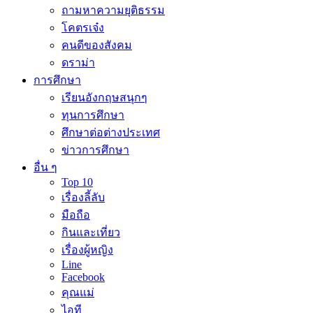
ถามหาความยุติธรรม
โคตรเจ๋ง
คนดีของสังคม
ดราม่า
การศึกษา
เรียนอังกฤษสนุกๆ
ทุนการศึกษา
ศึกษาต่อต่างประเทศ
ข่าวการศึกษา
อื่น ๆ
Top 10
เรื่องลี้ลับ
มือถือ
กินและเที่ยว
เรื่องผู้หญิง
Line
Facebook
คุณแม่
ไอที