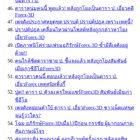
ปมดารา ป.
ดาราหนุ่มคนนี้ พูดแล้ว! หลังถูกโยงเป็นดารา ป. เอี่ยวคดี
Forex-3D
เพจดังประกาศหยุดขุด ปราบต์ ปราปต์ปฎล เพราะเหตุนี้?
ปราปต์ปฎล เคลื่อนไหวผ่านโพสต์หลังถูกกล่าวหาโยง
เอี่ยวForex-3D
เปิดภาพนิโค่ร่วมเฟรมอภิรักษ์Forex-3D ซ้ำมีดีเจดังอยู่
ด้วย!!
คนใกล้ชิดดาราชาย ป. ชี้แจงแล้ว หลังถูกโยงสัมพันธ์
เมียเก่าซีอีโอForex3D
ดาราสาวคนนี้ ตอบแล้ว! หลังถูกโยงเป็นดารา ป.
เอี่ยวForex เหตุสนิทพิ้งกี้
ปูด!! ดารา ป. ตัวละครใหม่แชร์Forex3D สัมพันธ์เมียเก่า
ซีอีโอ
เพจดังหย่อนคำใบ้ ดารา ป. เอี่ยวForex-3D ชาวเน็ตแห่ขุด
จนรู้ว่าใคร?
โฉม อภิรักษ์Forex-3Dเมื่อ13ปีก่อน กรรชัย ผู้มาก่อนกาล-
สัมภาษณ์โจร
ส่องกระทิง ขุนณรงค์ ออกอีเวนท์ครั้งแรก หลังเจอพิษ