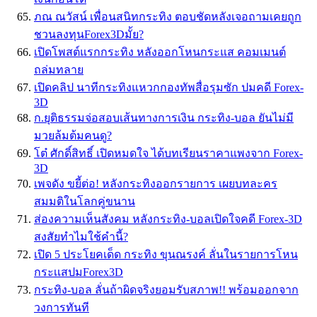
ภณ ณวัสน์ เพื่อนสนิทกระทิง ตอบชัดหลังเจอถามเคยถูก
ชวนลงทุนForex3Dมั้ย?
เปิดโพสต์แรกกระทิง หลังออกโหนกระแส คอมเมนต์
ถล่มทลาย
เปิดคลิป นาทีกระทิงแหวกกองทัพสื่อรุมซัก ปมคดี Forex-
3D
ก.ยุติธรรมจ่อสอบเส้นทางการเงิน กระทิง-บอล ยันไม่มี
มวยล้มต้มคนดู?
โต๋ ศักดิ์สิทธิ์ เปิดหมดใจ ได้บทเรียนราคาแพงจาก Forex-
3D
เพจดัง ขยี้ต่อ! หลังกระทิงออกรายการ เผยบทละคร
สมมติในโลกคู่ขนาน
ส่องความเห็นสังคม หลังกระทิง-บอลเปิดใจคดี Forex-3D
สงสัยทำไมใช้คำนี้?
เปิด 5 ประโยคเด็ด กระทิง ขุนณรงค์ ลั่นในรายการโหน
กระเเสปมForex3D
กระทิง-บอล ลั่นถ้าผิดจริงยอมรับสภาพ!! พร้อมออกจาก
วงการทันที