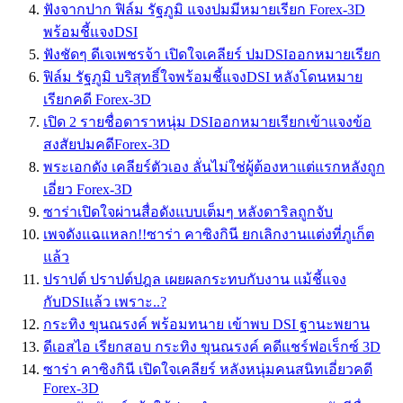
ฟังจากปาก ฟิล์ม รัฐภูมิ แจงปมมีหมายเรียก Forex-3D
พร้อมชี้แจงDSI
ฟังชัดๆ ดีเจเพชรจ้า เปิดใจเคลียร์ ปมDSIออกหมายเรียก
ฟิล์ม รัฐภูมิ บริสุทธิ์ใจพร้อมชี้แจงDSI หลังโดนหมาย
เรียกคดี Forex-3D
เปิด 2 รายชื่อดาราหนุ่ม DSIออกหมายเรียกเข้าแจงข้อ
สงสัยปมคดีForex-3D
พระเอกดัง เคลียร์ตัวเอง ลั่นไม่ใช่ผู้ต้องหาแต่แรกหลังถูก
เอี่ยว Forex-3D
ซาร่าเปิดใจผ่านสื่อดังแบบเต็มๆ หลังดาริลถูกจับ
เพจดังแฉแหลก!!ซาร่า คาซิงกินี ยกเลิกงานแต่งที่ภูเก็ต
แล้ว
ปราปต์ ปราปต์ปฎล เผยผลกระทบกับงาน แม้ชี้แจง
กับDSIแล้ว เพราะ..?
กระทิง ขุนณรงค์ พร้อมทนาย เข้าพบ DSI ฐานะพยาน
ดีเอสไอ เรียกสอบ กระทิง ขุนณรงค์ คดีแชร์ฟอเร็กซ์ 3D
ซาร่า คาซิงกินี เปิดใจเคลียร์ หลังหนุ่มคนสนิทเอี่ยวคดี
Forex-3D