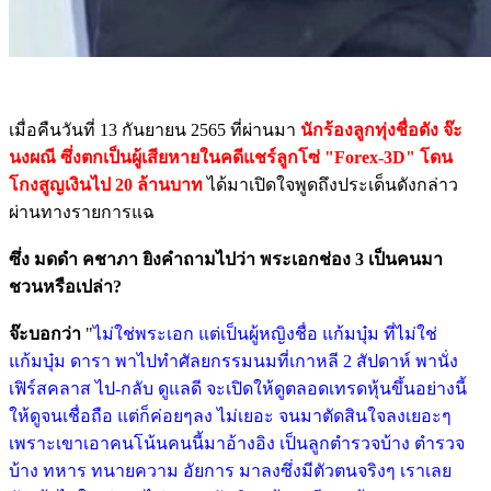
เมื่อคืนวันที่ 13 กันยายน 2565 ที่ผ่านมา
นักร้องลูกทุ่งชื่อดัง จ๊ะ
นงผณี
ซึ่งตกเป็นผู้เสียหายในคดีแชร์ลูกโซ่ "Forex-3D" โดน
โกงสูญเงินไป 20 ล้านบาท
ได้มาเปิดใจพูดถึงประเด็นดังกล่าว
ผ่านทางรายการแฉ
ซึ่ง มดดำ คชาภา ยิงคำถามไปว่า พระเอกช่อง 3 เป็นคนมา
ชวนหรือเปล่า?
จ๊ะบอกว่า
"
ไม่ใช่พระเอก แต่เป็นผู้หญิงชื่อ แก้มบุ๋ม ที่ไม่ใช่
แก้มบุ๋ม ดารา พาไปทำศัลยกรรมนมที่เกาหลี 2 สัปดาห์ พานั่ง
เฟิร์สคลาส ไป-กลับ ดูแลดี จะเปิดให้ดูตลอดเทรดหุ้นขึ้นอย่างนี้
ให้ดูจนเชื่อถือ แต่ก็ค่อยๆลง ไม่เยอะ จนมาตัดสินใจลงเยอะๆ
เพราะเขาเอาคนโน้นคนนี้มาอ้างอิง เป็นลูกตำรวจบ้าง ตำรวจ
บ้าง ทหาร ทนายความ อัยการ มาลงซึ่งมีตัวตนจริงๆ เราเลย