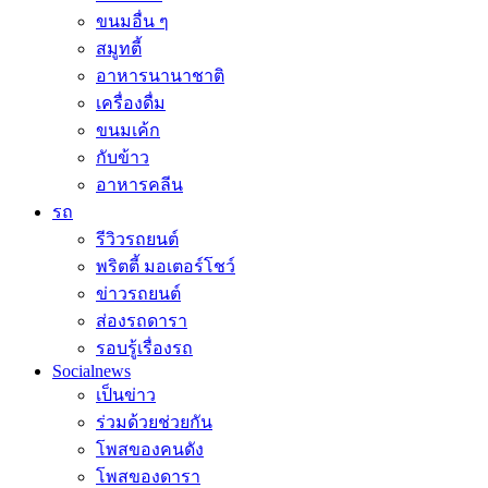
ขนมอื่น ๆ
สมูทตี้
อาหารนานาชาติ
เครื่องดื่ม
ขนมเค้ก
กับข้าว
อาหารคลีน
รถ
รีวิวรถยนต์
พริตตี้ มอเตอร์โชว์
ข่าวรถยนต์
ส่องรถดารา
รอบรู้เรื่องรถ
Socialnews
เป็นข่าว
ร่วมด้วยช่วยกัน
โพสของคนดัง
โพสของดารา