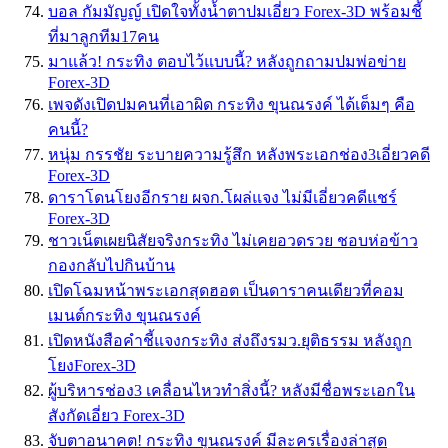
บอล กัมมัญญ์ เปิดใจทั้งน้ำตาปมเอี่ยว Forex-3D พร้อมชี้
ที่มาลูกทีม17คน
มาแล้ว! กระทิง ตอบไว้แบบนี้? หลังถูกถามปมพ่อข่าย
Forex-3D
เพจดังเปิดปมคนที่เอาผิด กระทิง ขุนณรงค์ ได้เต็มๆ คือ
คนนี้?
หนุ่ม กรรชัย ระบายความรู้สึก หลังพระเอกช่อง3เอี่ยวคดี
Forex-3D
ดาราโดนโยงอีกราย ผจก.โผล่แจง ไม่มีเอี่ยวคดีแชร์
Forex-3D
ชาวเน็ตเผยนิสัยจริงกระทิง ไม่เคยอวดรวย ชอบห่อข้าว
กองกลับไปกินบ้าน
เปิดโฉมหน้าพระเอกสุดฮอต เป็นดาราคนเดียวที่คอม
เมนต์กระทิง ขุนณรงค์
เปิดหนังสือคำชี้แจงกระทิง ส่งถึงรมว.ยุติธรรม หลังถูก
โยงForex-3D
ผู้บริหารช่อง3 เคลื่อนไหวทำสิ่งนี้? หลังมีชื่อพระเอกใน
สังกัดเอี่ยว Forex-3D
จับตาอนาคต! กระทิง ขุนณรงค์ มีละครเรื่องล่าสุด