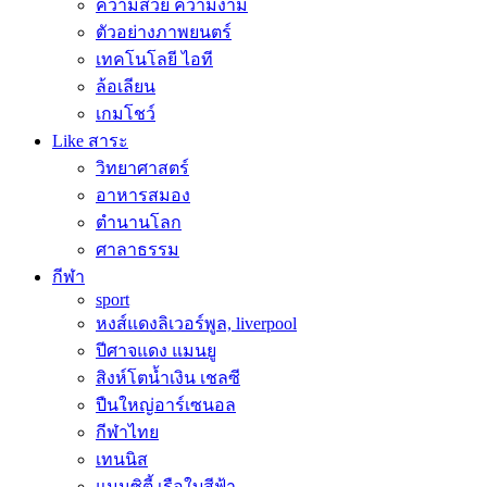
ความสวย ความงาม
ตัวอย่างภาพยนตร์
เทคโนโลยี ไอที
ล้อเลียน
เกมโชว์
Like สาระ
วิทยาศาสตร์
อาหารสมอง
ตำนานโลก
ศาลาธรรม
กีฬา
sport
หงส์แดงลิเวอร์พูล, liverpool
ปีศาจแดง แมนยู
สิงห์โตน้ำเงิน เชลซี
ปืนใหญ่อาร์เซนอล
กีฬาไทย
เทนนิส
แมนซิตี้ เรือใบสีฟ้า