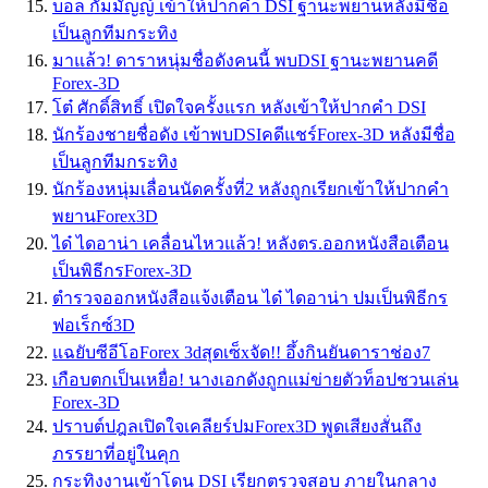
บอล กัมมัญญ์ เข้าให้ปากคำ DSI ฐานะพยานหลังมีชื่อ
เป็นลูกทีมกระทิง
มาแล้ว! ดาราหนุ่มชื่อดังคนนี้ พบDSI ฐานะพยานคดี
Forex-3D
โต๋ ศักดิ์สิทธิ์ เปิดใจครั้งแรก หลังเข้าให้ปากคำ DSI
นักร้องชายชื่อดัง เข้าพบDSIคดีแชร์Forex-3D หลังมีชื่อ
เป็นลูกทีมกระทิง
นักร้องหนุ่มเลื่อนนัดครั้งที่2 หลังถูกเรียกเข้าให้ปากคำ
พยานForex3D
ได๋ ไดอาน่า เคลื่อนไหวแล้ว! หลังตร.ออกหนังสือเตือน
เป็นพิธีกรForex-3D
ตำรวจออกหนังสือแจ้งเตือน ได๋ ไดอาน่า ปมเป็นพิธีกร
ฟอเร็กซ์3D
แฉยับซีอีโอForex 3dสุดเซ็xจัด!! อึ้งกินยันดาราช่อง7
เกือบตกเป็นเหยื่อ! นางเอกดังถูกแม่ข่ายตัวท็อปชวนเล่น
Forex-3D
ปราบต์ปฎลเปิดใจเคลียร์ปมForex3D พูดเสียงสั่นถึง
ภรรยาที่อยู่ในคุก
กระทิงงานเข้าโดน DSI เรียกตรวจสอบ ภายในกลาง