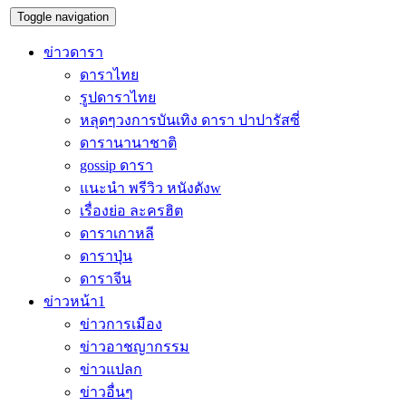
Toggle navigation
ข่าวดารา
ดาราไทย
รูปดาราไทย
หลุดๆวงการบันเทิง ดารา ปาปารัสซี่
ดารานานาชาติ
gossip ดารา
แนะนำ พรีวิว หนังดังw
เรื่องย่อ ละครฮิต
ดาราเกาหลี
ดาราปุ่น
ดาราจีน
ข่าวหน้า1
ข่าวการเมือง
ข่าวอาชญากรรม
ข่าวแปลก
ข่าวอื่นๆ