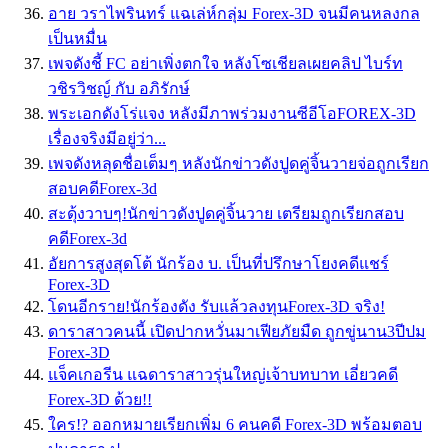
อาย วราไพรินทร์ แฉเล่ห์กลุ่ม Forex-3D จนมีคนหลงกล
เป็นหมื่น
เพจดังชี้ FC อย่าเพิ่งตกใจ หลังโซเชียลเผยคลิป ไบร์ท
วชิรวิชญ์ กับ อภิรักษ์
พระเอกดังโร่แจง หลังมีภาพร่วมงานซีอีโอFOREX-3D
เรื่องจริงมีอยู่ว่า...
เพจดังหลุดชื่อเต็มๆ หลังนักข่าวดังปูดคู่จิ้นวายจ่อถูกเรียก
สอบคดีForex-3d
สะดุ้งวาบๆ!นักข่าวดังปูดคู่จิ้นวาย เตรียมถูกเรียกสอบ
คดีForex-3d
อัยการสูงสุดโต้ นักร้อง บ. เป็นที่ปรึกษาโยงคดีแชร์
Forex-3D
โดนอีกราย!นักร้องดัง รับแล้วลงทุนForex-3D จริง!
ดาราสาวคนนี้ เปิดปากหวั่นมาเฟียภัยมืด ถูกขู่นาน3ปีปม
Forex-3D
แจ็คเกอรีน แฉดาราสาวรุ่นใหญ่เจ้าบทบาท เอี่ยวคดี
Forex-3D ด้วย!!
ใคร!? ออกหมายเรียกเพิ่ม 6 คนคดี Forex-3D พร้อมตอบ