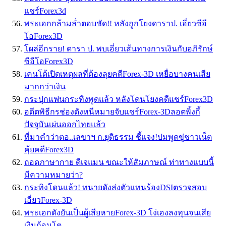
แชร์Forex3d
พระเอกกล้ามล่ำตอบชัด!! หลังถูกโยงดาราป. เอี่ยวซีอี
โอForex3D
โผล่อีกราย! ดารา ป. พบเอี่ยวเส้นทางการเงินกับอภิรักษ์
ซีอีโอForex3D
เคนโด้เปิดเหตุผลที่ต้องลุยคดีForex-3D เหยื่อบางคนเสีย
มากกว่าเงิน
กระปุกแฟนกระทิงพูดแล้ว หลังโดนโยงคดีแชร์Forex3D
อดีตพิธีกรช่องดังหนีหมายจับแชร์Forex-3Dลอตพิ้งกี้
ปัจจุบันเผ่นออกไทยแล้ว
ที่มาคำว่าตอ..เลขาฯ ก.ยุติธรรม ชี้แจง!ปมพูดขู่ชาวเน็ต
คุ้ยคดีForex3D
ถอดภาษากาย ดีเจแมน ขณะให้สัมภาษณ์ ท่าทางแบบนี้
มีความหมายว่า?
กระทิงโดนแล้ว! ทนายดังส่งตัวแทนร้องDSIตรวจสอบ
เอี่ยวForex-3D
พระเอกดังยันเป็นผู้เสียหายForex-3D โง่เองลงทุนจนเสีย
เงินก้อนโต