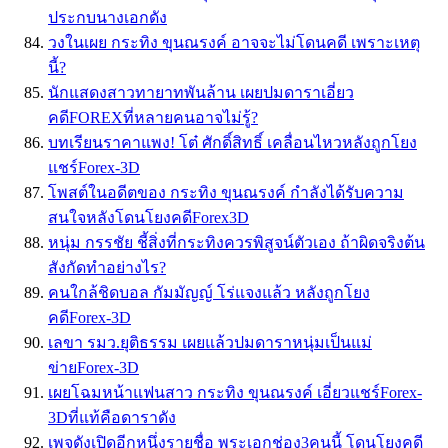
ประกบนางเอกดัง
วงในเผย กระทิง ขุนณรงค์ อาจจะไม่โดนคดี เพราะเหตุ
นี้?
นักแสดงสาวทายาทพันล้าน เผยปมดาราเอี่ยว
คดีFOREXที่หลายคนอาจไม่รู้?
บทเรียนราคาแพง! โต๋ ศักดิ์สิทธิ์ เคลื่อนไหวหลังถูกโยง
แชร์Forex-3D
โพสต์ในอดีตของ กระทิง ขุนณรงค์ กำลังได้รับความ
สนใจหลังโดนโยงคดีForex3D
หนุ่ม กรรชัย ชี้สิ่งที่กระทิงควรพิสูจน์ตัวเอง ถ้าผิดจริงต้น
สังกัดทำอย่างไร?
คนใกล้ชิดบอล กัมมัญญ์ โร่แจงแล้ว หลังถูกโยง
คดีForex-3D
เลขา รมว.ยุติธรรม เผยแล้วปมดาราหนุ่มเป็นแม่
ข่ายForex-3D
เผยโฉมหน้าแฟนสาว กระทิง ขุนณรงค์ เอี่ยวแชร์Forex-
3Dที่แท้คือดาราดัง
เพจดังเปิดอีกหนึ่งรายชื่อ พระเอกช่อง3คนนี้ โดนโยงคดี