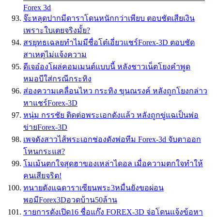
Forex 3d
จ๊ะหลุดปากมีดาราโดนหนักกว่าเพียบ ตอบชัดเสียเงิน
เพราะใบเตยจริงมั้ย?
สรยุทธเฉลยทำไมมีชื่อโต๋เอี่ยวแชร์Forex-3D ตอบชัด
สาเหตุไม่แจ้งความ
ดีเจอ๋องโผล่คอมเมนต์แบบนี้ หลังชาวเน็ตโยงคำพูด
หมอบีใส่กรณีกระทิง
ส่องความเคลื่อนไหว กระทิง ขุนณรงค์ หลังถูกโยงกล่าว
หาแชร์Forex-3D
หนุ่ม กรรชัย ติดต่อพระเอกดังแล้ว หลังถูกขู่แฉเป็นพ่อ
ข่ายForex-3D
เพจดังสาวไส้พระเอกช่องดังพ่อทีม Forex-3d จับตาออก
โหนกระแส?
โมเม้นตกใจสุดฮาของเหล่าไดอล เมื่อความตกใจทำให้
คนเสียจริต!
ทนายดังแฉดาราเซียนพระ3หมื่นยังขอผ่อน
พอมีForex3Dอวดบ้าน50ล้าน
รายการดังเปิด16 ชื่อแก๊ง FOREX-3D จ่อโดนแจ้งข้อหา