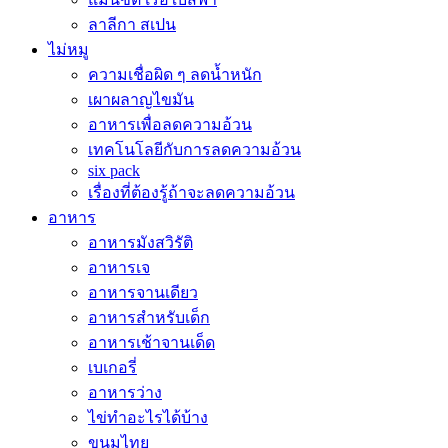
ลาลีกา สเปน
ไม่หมู
ความเชื่อผิด ๆ ลดน้ำหนัก
เผาผลาญไขมัน
อาหารเพื่อลดความอ้วน
เทคโนโลยีกับการลดความอ้วน
six pack
เรื่องที่ต้องรู้ถ้าจะลดความอ้วน
อาหาร
อาหารมังสวิรัติ
อาหารเจ
อาหารจานเดียว
อาหารสำหรับเด็ก
อาหารเช้าจานเด็ด
เบเกอรี่
อาหารว่าง
ไข่ทำอะไรได้บ้าง
ขนมไทย