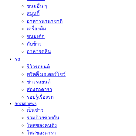
ขนมอื่น ๆ
สมูทตี้
อาหารนานาชาติ
เครื่องดื่ม
ขนมเค้ก
กับข้าว
อาหารคลีน
รถ
รีวิวรถยนต์
พริตตี้ มอเตอร์โชว์
ข่าวรถยนต์
ส่องรถดารา
รอบรู้เรื่องรถ
Socialnews
เป็นข่าว
ร่วมด้วยช่วยกัน
โพสของคนดัง
โพสของดารา