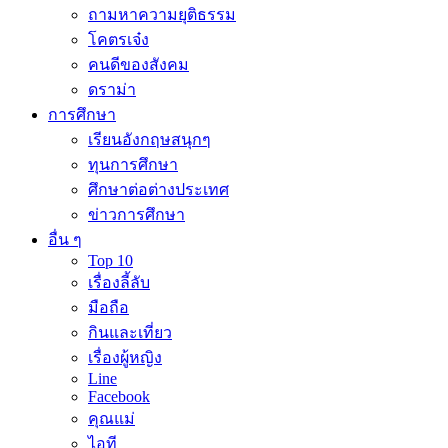
ถามหาความยุติธรรม
โคตรเจ๋ง
คนดีของสังคม
ดราม่า
การศึกษา
เรียนอังกฤษสนุกๆ
ทุนการศึกษา
ศึกษาต่อต่างประเทศ
ข่าวการศึกษา
อื่น ๆ
Top 10
เรื่องลี้ลับ
มือถือ
กินและเที่ยว
เรื่องผู้หญิง
Line
Facebook
คุณแม่
ไอที