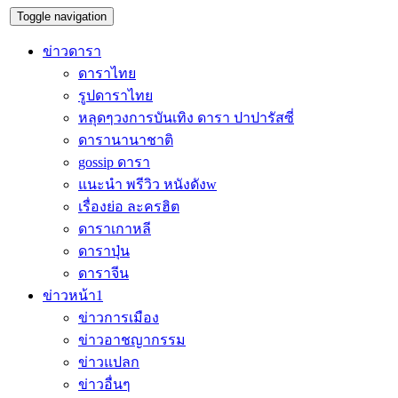
Toggle navigation
ข่าวดารา
ดาราไทย
รูปดาราไทย
หลุดๆวงการบันเทิง ดารา ปาปารัสซี่
ดารานานาชาติ
gossip ดารา
แนะนำ พรีวิว หนังดังw
เรื่องย่อ ละครฮิต
ดาราเกาหลี
ดาราปุ่น
ดาราจีน
ข่าวหน้า1
ข่าวการเมือง
ข่าวอาชญากรรม
ข่าวแปลก
ข่าวอื่นๆ