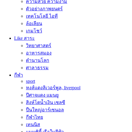
ความสวย ความงาม
ตัวอย่างภาพยนตร์
เทคโนโลยี ไอที
ล้อเลียน
เกมโชว์
Like สาระ
วิทยาศาสตร์
อาหารสมอง
ตำนานโลก
ศาลาธรรม
กีฬา
sport
หงส์แดงลิเวอร์พูล, liverpool
ปีศาจแดง แมนยู
สิงห์โตน้ำเงิน เชลซี
ปืนใหญ่อาร์เซนอล
กีฬาไทย
เทนนิส
แมนซิตี้ เรือใบสีฟ้า