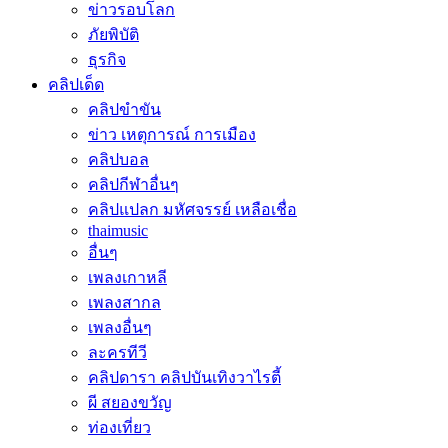
ข่าวรอบโลก
ภัยพิบัติ
ธุรกิจ
คลิปเด็ด
คลิปขำขัน
ข่าว เหตุการณ์ การเมือง
คลิปบอล
คลิปกีฬาอื่นๆ
คลิปแปลก มหัศจรรย์ เหลือเชื่อ
thaimusic
อื่นๆ
เพลงเกาหลี
เพลงสากล
เพลงอื่นๆ
ละครทีวี
คลิปดารา คลิปบันเทิงวาไรตี้
ผี สยองขวัญ
ท่องเที่ยว