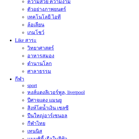
ความสวย ความงาม
ตัวอย่างภาพยนตร์
เทคโนโลยี ไอที
ล้อเลียน
เกมโชว์
Like สาระ
วิทยาศาสตร์
อาหารสมอง
ตำนานโลก
ศาลาธรรม
กีฬา
sport
หงส์แดงลิเวอร์พูล, liverpool
ปีศาจแดง แมนยู
สิงห์โตน้ำเงิน เชลซี
ปืนใหญ่อาร์เซนอล
กีฬาไทย
เทนนิส
แมนซิตี้ เรือใบสีฟ้า