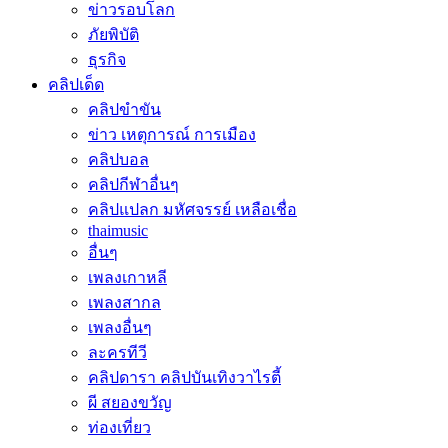
ข่าวรอบโลก
ภัยพิบัติ
ธุรกิจ
คลิปเด็ด
คลิปขำขัน
ข่าว เหตุการณ์ การเมือง
คลิปบอล
คลิปกีฬาอื่นๆ
คลิปแปลก มหัศจรรย์ เหลือเชื่อ
thaimusic
อื่นๆ
เพลงเกาหลี
เพลงสากล
เพลงอื่นๆ
ละครทีวี
คลิปดารา คลิปบันเทิงวาไรตี้
ผี สยองขวัญ
ท่องเที่ยว