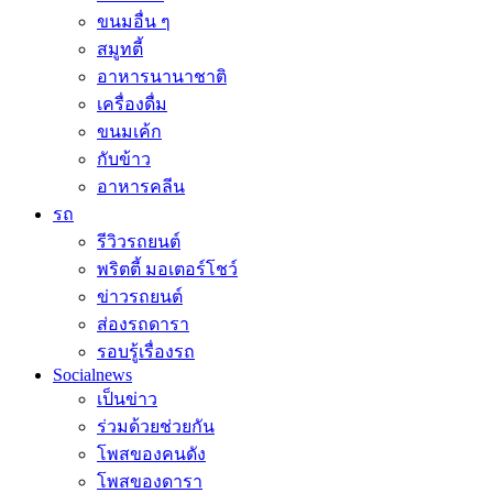
ขนมอื่น ๆ
สมูทตี้
อาหารนานาชาติ
เครื่องดื่ม
ขนมเค้ก
กับข้าว
อาหารคลีน
รถ
รีวิวรถยนต์
พริตตี้ มอเตอร์โชว์
ข่าวรถยนต์
ส่องรถดารา
รอบรู้เรื่องรถ
Socialnews
เป็นข่าว
ร่วมด้วยช่วยกัน
โพสของคนดัง
โพสของดารา