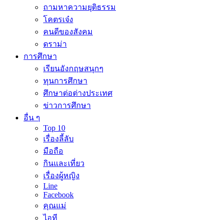
ถามหาความยุติธรรม
โคตรเจ๋ง
คนดีของสังคม
ดราม่า
การศึกษา
เรียนอังกฤษสนุกๆ
ทุนการศึกษา
ศึกษาต่อต่างประเทศ
ข่าวการศึกษา
อื่น ๆ
Top 10
เรื่องลี้ลับ
มือถือ
กินและเที่ยว
เรื่องผู้หญิง
Line
Facebook
คุณแม่
ไอที