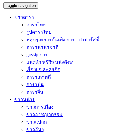
Toggle navigation
ข่าวดารา
ดาราไทย
รูปดาราไทย
หลุดๆวงการบันเทิง ดารา ปาปารัสซี่
ดารานานาชาติ
gossip ดารา
แนะนำ พรีวิว หนังดังw
เรื่องย่อ ละครฮิต
ดาราเกาหลี
ดาราปุ่น
ดาราจีน
ข่าวหน้า1
ข่าวการเมือง
ข่าวอาชญากรรม
ข่าวแปลก
ข่าวอื่นๆ