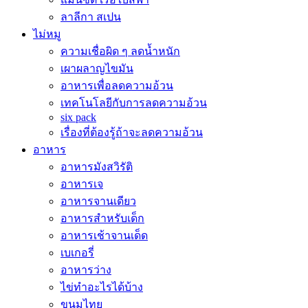
ลาลีกา สเปน
ไม่หมู
ความเชื่อผิด ๆ ลดน้ำหนัก
เผาผลาญไขมัน
อาหารเพื่อลดความอ้วน
เทคโนโลยีกับการลดความอ้วน
six pack
เรื่องที่ต้องรู้ถ้าจะลดความอ้วน
อาหาร
อาหารมังสวิรัติ
อาหารเจ
อาหารจานเดียว
อาหารสำหรับเด็ก
อาหารเช้าจานเด็ด
เบเกอรี่
อาหารว่าง
ไข่ทำอะไรได้บ้าง
ขนมไทย