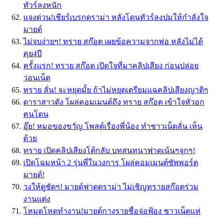
ทัวร์ลงหนัก
แจงด่วน!เชียร์เบรกดราม่า หลังโดนทัวร์ลงปมให้กำลังใจ
มายด์
ไม่จบง่ายๆ! ทราย สก๊อต เผยข้อความจากพ่อ หลังไม่ได้
คุย4ปี
ครั้งแรก! ทราย สก๊อต เปิดใจที่มาคลิปเสียง ก่อนปล่อย
ว่อนเน็ต
ทราย ลั่น! จะหยุดมั้ย ถ้าไม่หยุดเตรียมเเฉคลิปเสียงญาติๆ
ดาราสาวดัง โผล่คอมเมนต์ถึง ทราย สก๊อต เข้าใจหัวอก
คนโดน
อุ๊ย! หมอของขวัญ โพสต์เรื่องพี่น้อง ทำชาวเน็ตลั่น เห็น
ด้วย
ทราย เปิดคลิปเสียงโต้กลับ บทสนทนาฟาดเน้นๆจุกๆ!
เปิดโฉมหน้า 2 รุ่นพี่ในวงการ โผล่คอมเมนต์ซัพพอร์ต
มายด์!
วงให้ดูชัดๆ! มายด์ฟาดดราม่า ไม่เชิญทรายสก๊อตร่วม
งานแต่ง
โหมดโหดทำงาน!มายด์กางรายชื่อจ่อฟ้อง ชาวเน็ตแห่