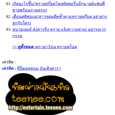
เกิดอะไรขึ้น?ทรายสก๊อตโพสต์สตอรี่แท็กมายด์แฟนพี่
ชายพร้อมถามตรงๆ
เตือนสติพ่อแม่!สาวขุดอดีตช้ำตามทรายสก๊อต อย่าฝาก
ลูกกับใคร!
ทนายเจมส์ ส่งสารถึง ทราย เเจ้งความด่วน! อย่ารอเวร
กรรม
>> ดูทั้งหมด :
ดราม่าร้อน ทรายสก็อต
เครดิต :
เครดิต :
ที่นี่ดอทคอม บันเทิงดารา