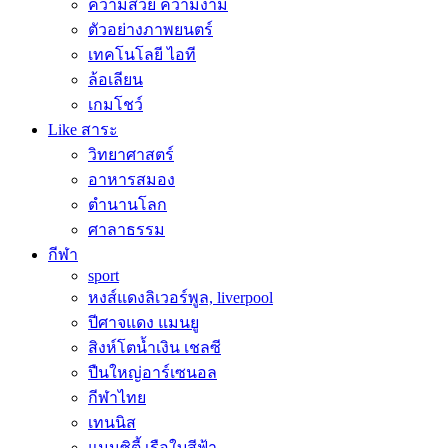
ความสวย ความงาม
ตัวอย่างภาพยนตร์
เทคโนโลยี ไอที
ล้อเลียน
เกมโชว์
Like สาระ
วิทยาศาสตร์
อาหารสมอง
ตำนานโลก
ศาลาธรรม
กีฬา
sport
หงส์แดงลิเวอร์พูล, liverpool
ปีศาจแดง แมนยู
สิงห์โตน้ำเงิน เชลซี
ปืนใหญ่อาร์เซนอล
กีฬาไทย
เทนนิส
แมนซิตี้ เรือใบสีฟ้า