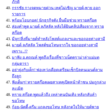
ภักดี
กรรชัย กางจดหมายด่วน เหตุไม่เชิญ มายด์-พาย ออก
รายการ
พร้อมโอบกอด! นักธุรกิจดัง ยื่นมือช่วย ทรายสก๊อต
ส่องคำพูด มายด์ ลภัสลัล หลังได้ยินคลิปเสียงจาก ทราย
สก๊อต
มีจุก!สิ่งที่มายด์ทำหลังโพสต์แถลงฯและขอถอยห่างสามี
มายด์ ลภัสลัล โพสต์ขอโทษจากใจ ขอถอยห่างสามี
เพราะ..!?
มาฟัง อ.ตฤณห์ พูดถึงเรื่องที่ชาวเน็ตดราม่าล่าแม่มด
กลุ่มดารา
อย่ายุ่งกับเด็ก! พ่อเหว่งเดือดเตรียมเช็กบิลคนเมนต์ลาม
ถึงลูก
ฟังเต็มๆ! ทรายสก๊อตเผยสาเหตุเปิดหน้าท้าชน ปมถูกล่วง
ละเมิด
ทราย สก๊อต พูดแล้วถึง เหล่าคนบันเทิง หลังกลับลำ
ขอโทษ
ก้อย-นัตตี้-ดรีม แถลงขอโทษ หลังกดใจให้มายด์พาย