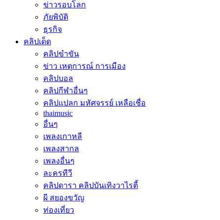
ข่าวรอบโลก
ภัยพิบัติ
ธุรกิจ
คลิปเด็ด
คลิปขำขัน
ข่าว เหตุการณ์ การเมือง
คลิปบอล
คลิปกีฬาอื่นๆ
คลิปแปลก มหัศจรรย์ เหลือเชื่อ
thaimusic
อื่นๆ
เพลงเกาหลี
เพลงสากล
เพลงอื่นๆ
ละครทีวี
คลิปดารา คลิปบันเทิงวาไรตี้
ผี สยองขวัญ
ท่องเที่ยว