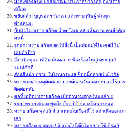
มงลงของจริง! บอสณวัฒน์ ประกาศข่าวใหญ่ถึง ทราย
สก๊อต
ขยับแล้ว! บุญรอดฯ ร่อนจม.เด้งพายสุนิษฐ์ พ้นทุก
ตำแหน่ง!
บีบหัวใจ..ทราย สก๊อต น้ำตาไหล หลังเห็นภาพ คนสำคัญ
คนนี้
จุกอก! ทราย สก๊อต ยกให้สิ่งนี้ เป็นพ่อแม่ที่ไม่เคยมี ไม่
เคยทำร้าย
อึ้ง! เปิดมูลค่าที่ดิน ต้นตอการฟ้องร้องใหญ่ ตระกูลภิ
รมณ์ภักดี
ส่องสีหน้า ทราย ในโหนกระเเส ช็อตนี้กลายเป็นไวรัล
ทรายเผยสาเหตุติดต่อหามายด์ก่อนวันแต่งงาน แต่ไร้การ
ติดต่อกลับ
ขอทิ้งอดีต! ทรายสก๊อต เปิดตัวนามสกุลใหม่แล้ว!!!
ระอุ! ทราย สก็อต พูดถึง ต๊อด ปิติ กลางโหนกระเเส
ทราย สก๊อต พูดแล้ว! สาเหตุเก็บเรื่องนี้ไว้ แล้วเพิ่งออกมา
เล่า
ทรายสก๊อต ฟาดเเรง! ถ้าเป็นไปได้ก็ไม่อยากใช้ ภิรมย์