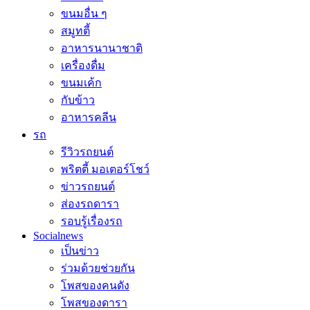
ขนมอื่น ๆ
สมูทตี้
อาหารนานาชาติ
เครื่องดื่ม
ขนมเค้ก
กับข้าว
อาหารคลีน
รถ
รีวิวรถยนต์
พริตตี้ มอเตอร์โชว์
ข่าวรถยนต์
ส่องรถดารา
รอบรู้เรื่องรถ
Socialnews
เป็นข่าว
ร่วมด้วยช่วยกัน
โพสของคนดัง
โพสของดารา