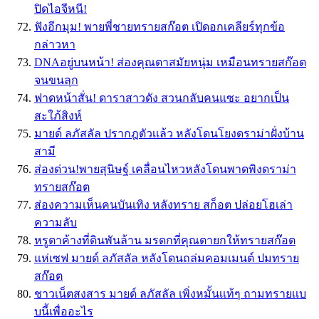
ปิดไอจีหนี!
ฟังอีกมุม! พายพี่ชายทรายสก๊อต เปิดอกเคลียร์ทุกข้อ
กล่าวหา
DNAอยู่บนหน้า! ส่องคุณตาสมัยหนุ่ม เหมือนทรายสก๊อต
จนขนลุก
ฟาดหน้าสั่น! ดาราสาวดัง สวนกลับคนแซะ อยากเป็น
สะใภ้สิงห์
มายด์ ลภัสลัล ปรากฎตัวเเล้ว หลังโดนโยงดราม่าฝั่งบ้าน
สามี
ส่องด่วน!พายสุนิษฐ์ เคลื่อนไหวหลังโดนพาดพิงดราม่า
ทรายสก๊อต
ส่องความเห็นคนบันเทิง หลังทราย สก็อต ปล่อยโฮเล่า
ความลับ
หรูตาค้างที่ดินพันล้าน มรดกที่คุณตายกให้ทรายสก๊อต
แห่เซฟ มายด์ ลภัสลัล หลังโดนถล่มคอมเมนต์ ปมทราย
สก๊อต
ชาวเน็ตสงสาร มายด์ ลภัสลัล เพิ่งหมั้นเเท้ๆ ถามทรายเเบ
บนี้เพื่ออะไร