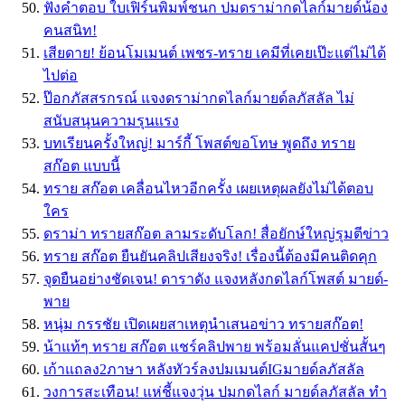
ฟังคำตอบ ใบเฟิร์นพิมพ์ชนก ปมดราม่ากดไลก์มายด์น้อง
คนสนิท!
เสียดาย! ย้อนโมเมนต์ เพชร-ทราย เคมีที่เคยเป๊ะแต่ไม่ได้
ไปต่อ
ป๊อกภัสสรกรณ์ แจงดราม่ากดไลก์มายด์ลภัสลัล ไม่
สนับสนุนความรุนแรง
บทเรียนครั้งใหญ่! มาร์กี้ โพสต์ขอโทษ พูดถึง ทราย
สก๊อต แบบนี้
ทราย สก๊อต เคลื่อนไหวอีกครั้ง เผยเหตุผลยังไม่ได้ตอบ
ใคร
ดราม่า ทรายสก๊อต ลามระดับโลก! สื่อยักษ์ใหญ่รุมตีข่าว
ทราย สก๊อต ยืนยันคลิปเสียงจริง! เรื่องนี้ต้องมีคนติดคุก
จุดยืนอย่างชัดเจน! ดาราดัง แจงหลังกดไลก์โพสต์ มายด์-
พาย
หนุ่ม กรรชัย เปิดเผยสาเหตุนำเสนอข่าว ทรายสก๊อต!
น้าแท้ๆ ทราย สก๊อต แชร์คลิปพาย พร้อมลั่นแคปชั่นสั้นๆ
เก้าแถลง2ภาษา หลังทัวร์ลงปมเมนต์IGมายด์ลภัสลัล
วงการสะเทือน! แห่ชี้แจงวุ่น ปมกดไลก์ มายด์ลภัสลัล ทำ