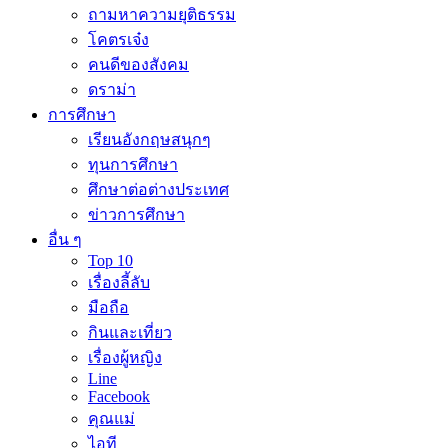
ถามหาความยุติธรรม
โคตรเจ๋ง
คนดีของสังคม
ดราม่า
การศึกษา
เรียนอังกฤษสนุกๆ
ทุนการศึกษา
ศึกษาต่อต่างประเทศ
ข่าวการศึกษา
อื่น ๆ
Top 10
เรื่องลี้ลับ
มือถือ
กินและเที่ยว
เรื่องผู้หญิง
Line
Facebook
คุณแม่
ไอที