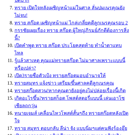
ปิดปาก
ทราย เปิดใจหลังเผชิญหน้าแม่ในศาล ลั่นปมเนรคุณยัง
ไม่จบ!
ทราย สก๊อต เผชิญหน้าเเม่ ไกล่เกลี่ยคดีลูกเนรคุณรอบ 2
กรรชัยเผยเรื่อง ทราย สก๊อต ผู้ใหญ่ภิรมย์ภักดีต้องการสิ่ง
นี้?
เปิดคำพูด ทราย สก๊อต ประโยคสุดท้าย ทำน้ำตาแทบ
ไหล
รู้เเล้วสาเหตุ คุณเเม่ทรายสก๊อต ไม่มาศาลเพราะเเบบนี้
หรือเปล่า?
เปิด3รายชื่อตัวเป้ง ทรายสก๊อตมอบอำนาจให้
ทรายสมุทร แจ้งข่าว เตรียมขึ้นศาลคดีลูกเนรคุณ
ทรายสก๊อตสวน!หากคุณตายังอยู่คงไม่ปล่อยเรื่องนี้เกิด
เกิดอะไรขึ้น?ทรายสก็อต โพสต์สตอรี่แบบนี้ เล่นเอาโซ
เชียลถกวุ่น
ทนายเจมส์ เคลื่อนไหวโพสต์สั้นๆถึง ทรายสก๊อตหลังเปิด
ใจ
ทราย สมุทร ตอบกลับ ลีน่า จัง แบบนิ่มๆแต่คนฟังร้องอุ๊ย