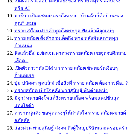
เปิดผลตรวจสอบ คลิปเสียงของ ทราย สมุทร คลิปจริง
หรือ AI
มารีน่า เปิดเเชทส่งตรงถึงทราย “บ้านฉันก็คือบ้านของ
คุณ” เสมอ
ทราย สก๊อต ฝากคำพูดถึงตระกูล ฟังเเล้วมีจุกเเน่ๆ
ทราย สก๊อต ตั้งคำถามเด็ดถึง พาย หลังพ้นสภาพทุก
ตำแหน่ง
ฟังแล้วอึ้ง! อ.ชัดเจน ผ่าดวงทรายสก๊อต เผยจุดจบศึกสาย
เลือด...
เปิดตัวดาราดัง DM หา ทราย สก๊อต ซัพพอร์ตเงียบๆ
ตั้งแต่แรก
บุ๋ม ปนัดดา พูดแล้ว! เชื่อสิ่งที่ ทราย สก๊อต ต้องการคือ...?
ทรายสก๊อต เปิดใจหลัง พายสุนิษฐ์ พ้นตำแหน่ง
มีจุก! ทนายดังโพสต์ถึงทรายสก๊อต พร้อมแคปชั่นสุด
แทงใจดำ
ดาราหนุ่มดัง ขอพูดตรงๆให้กำลังใจ ทราย สก๊อต-มายด์
ลภัสลัล
ส่องด่วน พายสุนิษฐ์ ส่งจม.ถึงผู้ใหญ่บริษัทและครอบครัว