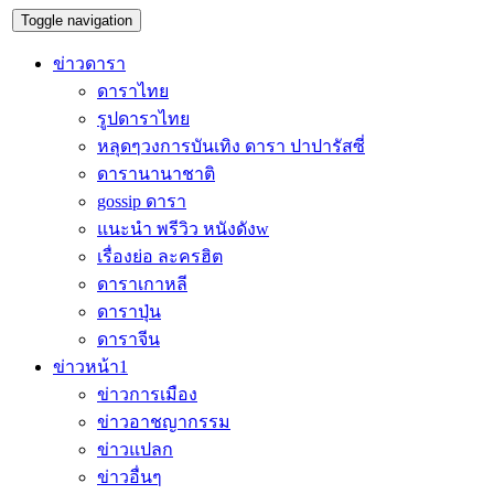
Toggle navigation
ข่าวดารา
ดาราไทย
รูปดาราไทย
หลุดๆวงการบันเทิง ดารา ปาปารัสซี่
ดารานานาชาติ
gossip ดารา
แนะนำ พรีวิว หนังดังw
เรื่องย่อ ละครฮิต
ดาราเกาหลี
ดาราปุ่น
ดาราจีน
ข่าวหน้า1
ข่าวการเมือง
ข่าวอาชญากรรม
ข่าวแปลก
ข่าวอื่นๆ