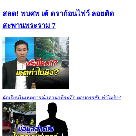
สลด! พบศพ เต้ ดราก้อนไฟว์ ลอยติด
สะพานพระราม 7
นักเรียนในเหตุการณ์ เล่านาทีระทึก ตอบกรรชัย ทำไมยิง?