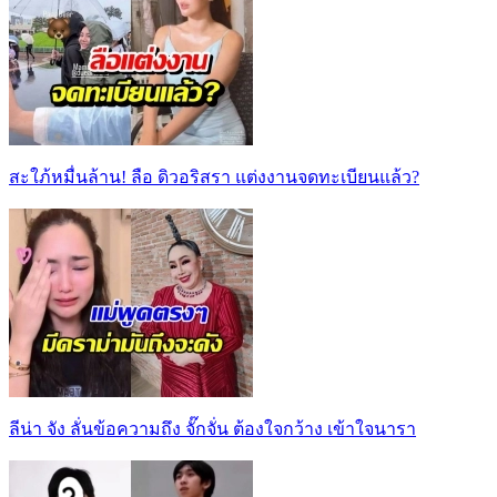
สะใภ้หมื่นล้าน! ลือ ดิวอริสรา แต่งงานจดทะเบียนแล้ว?
ลีน่า จัง ลั่นข้อความถึง จั๊กจั่น ต้องใจกว้าง เข้าใจนารา