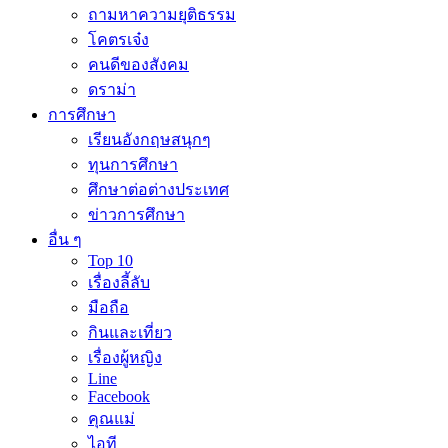
ถามหาความยุติธรรม
โคตรเจ๋ง
คนดีของสังคม
ดราม่า
การศึกษา
เรียนอังกฤษสนุกๆ
ทุนการศึกษา
ศึกษาต่อต่างประเทศ
ข่าวการศึกษา
อื่น ๆ
Top 10
เรื่องลี้ลับ
มือถือ
กินและเที่ยว
เรื่องผู้หญิง
Line
Facebook
คุณแม่
ไอที