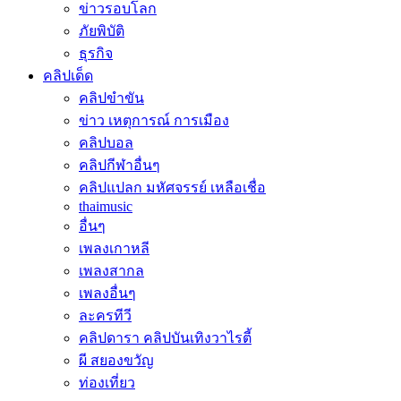
ข่าวรอบโลก
ภัยพิบัติ
ธุรกิจ
คลิปเด็ด
คลิปขำขัน
ข่าว เหตุการณ์ การเมือง
คลิปบอล
คลิปกีฬาอื่นๆ
คลิปแปลก มหัศจรรย์ เหลือเชื่อ
thaimusic
อื่นๆ
เพลงเกาหลี
เพลงสากล
เพลงอื่นๆ
ละครทีวี
คลิปดารา คลิปบันเทิงวาไรตี้
ผี สยองขวัญ
ท่องเที่ยว