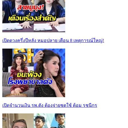
เปิดดวงครึ่งปีหลัง หมอปลาย เตือน 8 เหตุการณ์ใหญ่!
เปิดจำนวนเงิน รพ.ดัง ต้องจ่ายชดใช้ ต้อม รชนีกร