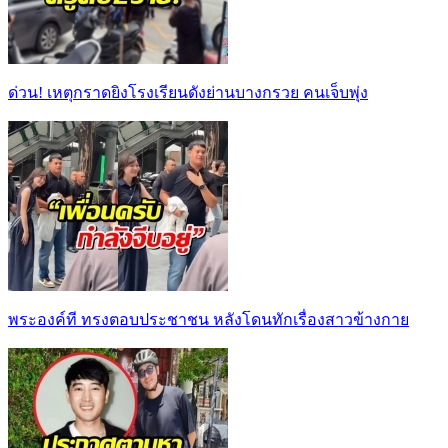
ด่วน! เหตุกราดยิงโรงเรียนดังย่านบางกรวย คนเจ็บพุ่ง
พระองค์ที ทรงตอบประชาชน หลังโดนทักเรื่องสาวข้างกาย