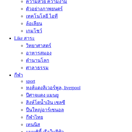
ความสวย ความงาม
ตัวอย่างภาพยนตร์
เทคโนโลยี ไอที
ล้อเลียน
เกมโชว์
Like สาระ
วิทยาศาสตร์
อาหารสมอง
ตำนานโลก
ศาลาธรรม
กีฬา
sport
หงส์แดงลิเวอร์พูล, liverpool
ปีศาจแดง แมนยู
สิงห์โตน้ำเงิน เชลซี
ปืนใหญ่อาร์เซนอล
กีฬาไทย
เทนนิส
แมนซิตี้ เรือใบสีฟ้า