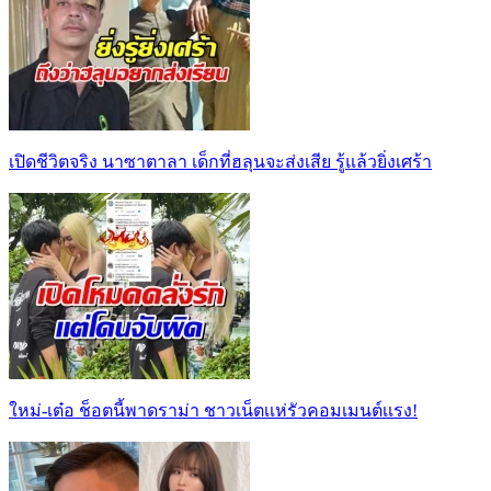
เปิดชีวิตจริง นาซาตาลา เด็กที่ฮลุนจะส่งเสีย รู้แล้วยิ่งเศร้า
ใหม่-เต๋อ ช็อตนี้พาดราม่า ชาวเน็ตเเห่รัวคอมเมนต์เเรง!