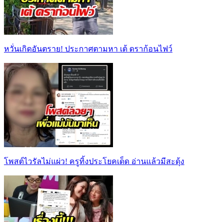
หวั่นเกิดอันตราย! ประกาศตามหา เต้ ดราก้อนไฟว์
โพสต์ไวรัลไม่แผ่ว! ครูทิ้งประโยคเด็ด อ่านแล้วมีสะดุ้ง