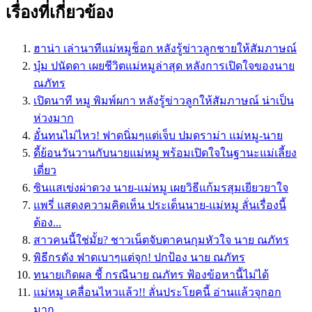
เรื่องที่เกี่ยวข้อง
ฮาน่า เล่านาทีแม่หมูช็อก หลังรู้ข่าวลูกชายให้สัมภาษณ์
บุ๋ม ปนัดดา เผยชีวิตแม่หมูล่าสุด หลังการเปิดใจของนาย
ณภัทร
เปิดนาที หมู พิมพ์ผกา หลังรู้ข่าวลูกให้สัมภาษณ์ น่าเป็น
ห่วงมาก
อั๋นทนไม่ไหว! ฟาดนิ่มๆแต่เจ็บ ปมดราม่า แม่หมู-นาย
ดี้ย้อนวันวานกับนายแม่หมู พร้อมเปิดใจในฐานะแม่เลี้ยง
เดี่ยว
ซินแสเข่งผ่าดวง นาย-แม่หมู เผยวิธีแก้มรสุมเยียวยาใจ
แพรี่ แสดงความคิดเห็น ประเด็นนาย-แม่หมู ลั่นเรื่องนี้
ต้อง...
สาวคนนี้ใช่มั้ย? ชาวเน็ตจับตาคนกุมหัวใจ นาย ณภัทร
พิธีกรดัง ฟาดเบาๆเเต่จุก! ปกป้อง นาย ณภัทร
ทนายเกิดผล ชี้ กรณีนาย ณภัทร ฟ้องข้อหานี้ไม่ได้
แม่หมู เคลื่อนไหวแล้ว!! ลั่นประโยคนี้ อ่านแล้วจุกอก
มาก...