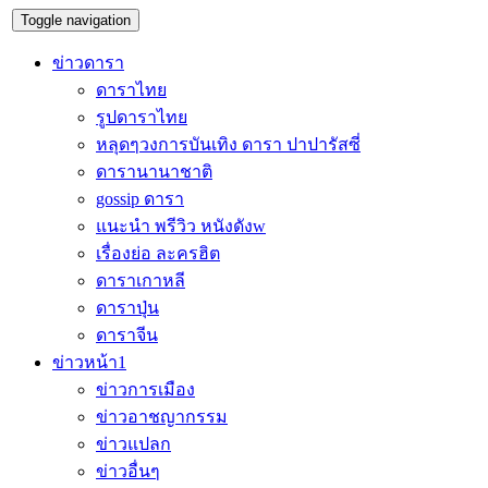
Toggle navigation
ข่าวดารา
ดาราไทย
รูปดาราไทย
หลุดๆวงการบันเทิง ดารา ปาปารัสซี่
ดารานานาชาติ
gossip ดารา
แนะนำ พรีวิว หนังดังw
เรื่องย่อ ละครฮิต
ดาราเกาหลี
ดาราปุ่น
ดาราจีน
ข่าวหน้า1
ข่าวการเมือง
ข่าวอาชญากรรม
ข่าวแปลก
ข่าวอื่นๆ