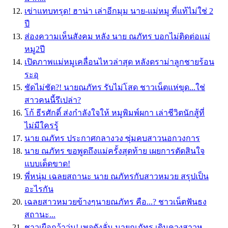
เข่าแทบทรุด! ฮาน่า เล่าอีกมุม นาย-แม่หมู ที่แท้ไม่ใช่ 2
ปี
ส่องความเห็นสังคม หลัง นาย ณภัทร บอกไม่ติดต่อแม่
หมู2ปี
เปิดภาพแม่หมูเคลื่อนไหวล่าสุด หลังดราม่าลูกชายร้อน
ระอุ
ชัดไม่ชัด?! นายณภัทร รับไม่โสด ชาวเน็ตแห่ขุด...ใช่
สาวคนนี้รึเปล่า?
โก้ ธีรศักดิ์ ส่งกำลังใจให้ หมูพิมพ์ผกา เล่าชีวิตนักสู้ที่
ไม่มีใครรู้
นาย ณภัทร ประกาศกลางวง ซุ่มคบสาวนอกวงการ
นาย ณภัทร ขอพูดถึงแม่ครั้งสุดท้าย เผยการตัดสินใจ
แบบเด็ดขาด!
พี่หนุ่ม เฉลยสถานะ นาย ณภัทรกับสาวหมวย สรุปเป็น
อะไรกัน
เฉลยสาวหมวยข้างๆนายณภัทร คือ...? ชาวเน็ตฟันธง
สถานะ...
ชาวเผือกว้าวุ่น! เพจดังลั่น นายณภัทร เดินควงสาวห