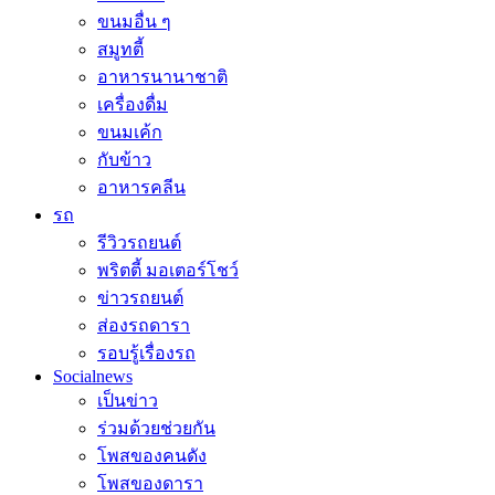
ขนมอื่น ๆ
สมูทตี้
อาหารนานาชาติ
เครื่องดื่ม
ขนมเค้ก
กับข้าว
อาหารคลีน
รถ
รีวิวรถยนต์
พริตตี้ มอเตอร์โชว์
ข่าวรถยนต์
ส่องรถดารา
รอบรู้เรื่องรถ
Socialnews
เป็นข่าว
ร่วมด้วยช่วยกัน
โพสของคนดัง
โพสของดารา