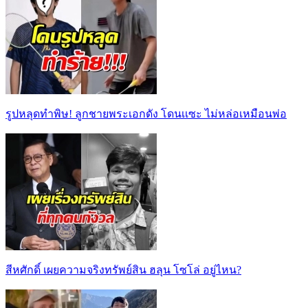
รูปหลุดทำพิษ! ลูกชายพระเอกดัง โดนเเซะ ไม่หล่อเหมือนพ่อ
สีหศักดิ์ เผยความจริงทรัพย์สิน ฮลุน โซโล่ อยู่ไหน?