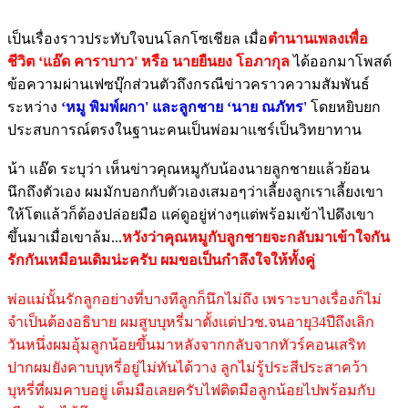
เป็นเรื่องราวประทับใจบนโลกโซเชียล เมื่อ
ตำนานเพลงเพื่อ
ชีวิต ‘แอ๊ด คาราบาว' หรือ นายยืนยง โอภากุล
ได้ออกมาโพสต์
ข้อความผ่านเฟซบุ๊กส่วนตัวถึงกรณีข่าวคราวความสัมพันธ์
ระหว่าง
‘หมู พิมพ์ผกา' และลูกชาย ‘นาย ณภัทร'
โดยหยิบยก
ประสบการณ์ตรงในฐานะคนเป็นพ่อมาแชร์เป็นวิทยาทาน
น้า แอ๊ด ระบุว่า เห็นข่าวคุณหมูกับน้องนายลูกชายแล้วย้อน
นึกถึงตัวเอง ผมมักบอกกับตัวเองเสมอๆว่าเลี้ยงลูกเราเลี้ยงเขา
ให้โตแล้วก็ต้องปล่อยมือ แค่ดูอยู่ห่างๆแต่พร้อมเข้าไปดึงเขา
ขึ้นมาเมื่อเขาล้ม...
หวังว่าคุณหมูกับลูกชายจะกลับมาเข้าใจกัน
รักกันเหมือนเดิมน่ะครับ ผมขอเป็นกำลึงใจให้ทั้งคู่
พ่อแม่นั้นรักลูกอย่างที่บางทีลูกก็นึกไม่ถึง เพราะบางเรื่องก็ไม่
จำเป็นต้องอธิบาย ผมสูบบุหรี่มาตั้งเเต่ปวช.จนอายุ34ปีถึงเลิก
วันหนึ่งผมอุ้มลูกน้อยขึ้นมาหลังจากกลับจากทัวร์คอนเสริท
ปากผมยังคาบบุหรี่อยู่ไม่ทันได้วาง ลูกไม่รู้ประสีประสาคว้า
บุหรี่ที่ผมคาบอยู่ เต็มมือเลยครับไฟติดมือลูกน้อยไปพร้อมกับ