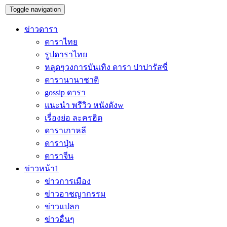
Toggle navigation
ข่าวดารา
ดาราไทย
รูปดาราไทย
หลุดๆวงการบันเทิง ดารา ปาปารัสซี่
ดารานานาชาติ
gossip ดารา
แนะนำ พรีวิว หนังดังw
เรื่องย่อ ละครฮิต
ดาราเกาหลี
ดาราปุ่น
ดาราจีน
ข่าวหน้า1
ข่าวการเมือง
ข่าวอาชญากรรม
ข่าวแปลก
ข่าวอื่นๆ