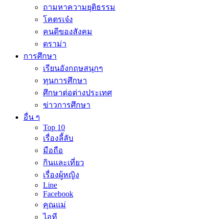
ถามหาความยุติธรรม
โคตรเจ๋ง
คนดีของสังคม
ดราม่า
การศึกษา
เรียนอังกฤษสนุกๆ
ทุนการศึกษา
ศึกษาต่อต่างประเทศ
ข่าวการศึกษา
อื่น ๆ
Top 10
เรื่องลี้ลับ
มือถือ
กินและเที่ยว
เรื่องผู้หญิง
Line
Facebook
คุณแม่
ไอที