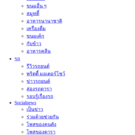
ขนมอื่น ๆ
สมูทตี้
อาหารนานาชาติ
เครื่องดื่ม
ขนมเค้ก
กับข้าว
อาหารคลีน
รถ
รีวิวรถยนต์
พริตตี้ มอเตอร์โชว์
ข่าวรถยนต์
ส่องรถดารา
รอบรู้เรื่องรถ
Socialnews
เป็นข่าว
ร่วมด้วยช่วยกัน
โพสของคนดัง
โพสของดารา