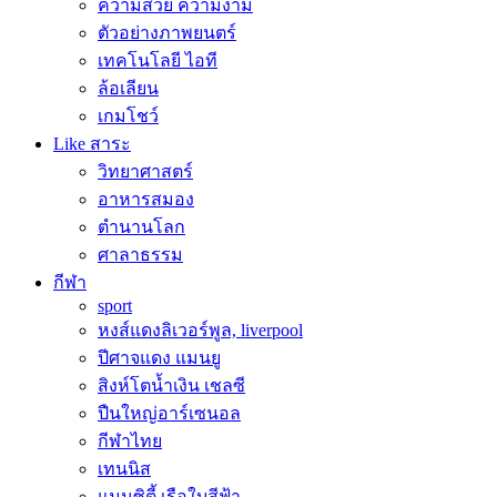
ความสวย ความงาม
ตัวอย่างภาพยนตร์
เทคโนโลยี ไอที
ล้อเลียน
เกมโชว์
Like สาระ
วิทยาศาสตร์
อาหารสมอง
ตำนานโลก
ศาลาธรรม
กีฬา
sport
หงส์แดงลิเวอร์พูล, liverpool
ปีศาจแดง แมนยู
สิงห์โตน้ำเงิน เชลซี
ปืนใหญ่อาร์เซนอล
กีฬาไทย
เทนนิส
แมนซิตี้ เรือใบสีฟ้า