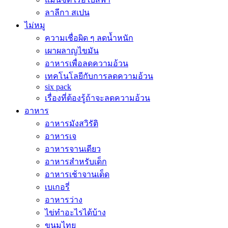
ลาลีกา สเปน
ไม่หมู
ความเชื่อผิด ๆ ลดน้ำหนัก
เผาผลาญไขมัน
อาหารเพื่อลดความอ้วน
เทคโนโลยีกับการลดความอ้วน
six pack
เรื่องที่ต้องรู้ถ้าจะลดความอ้วน
อาหาร
อาหารมังสวิรัติ
อาหารเจ
อาหารจานเดียว
อาหารสำหรับเด็ก
อาหารเช้าจานเด็ด
เบเกอรี่
อาหารว่าง
ไข่ทำอะไรได้บ้าง
ขนมไทย