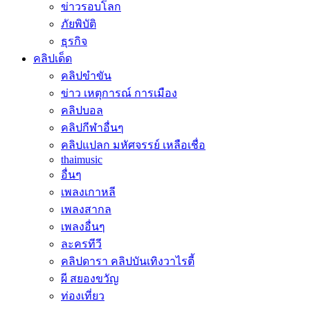
ข่าวรอบโลก
ภัยพิบัติ
ธุรกิจ
คลิปเด็ด
คลิปขำขัน
ข่าว เหตุการณ์ การเมือง
คลิปบอล
คลิปกีฬาอื่นๆ
คลิปแปลก มหัศจรรย์ เหลือเชื่อ
thaimusic
อื่นๆ
เพลงเกาหลี
เพลงสากล
เพลงอื่นๆ
ละครทีวี
คลิปดารา คลิปบันเทิงวาไรตี้
ผี สยองขวัญ
ท่องเที่ยว