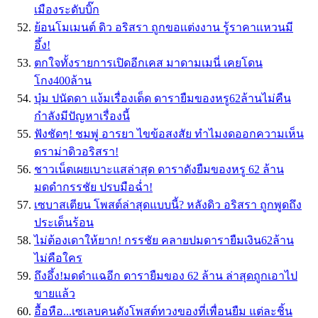
เมืองระดับบิ๊ก
ย้อนโมเมนต์ ดิว อริสรา ถูกขอเเต่งงาน รู้ราคาเเหวนมี
อึ้ง!
ตกใจทั้งรายการเปิดอีกเคส มาดามเมนี่ เคยโดน
โกง400ล้าน
บุ๋ม ปนัดดา แง้มเรื่องเด็ด ดารายืมของหรู62ล้านไม่คืน
กำลังมีปัญหาเรื่องนี้
ฟังชัดๆ! ชมพู่ อารยา ไขข้อสงสัย ทำไมงดออกความเห็น
ดราม่าดิวอริสรา!
ชาวเน็ตเผยเบาะแสล่าสุด ดาราดังยืมของหรู 62 ล้าน
มดดำกรรชัย ปรบมือฉ่ำ!
เซบาสเตียน โพสต์ล่าสุดแบบนี้? หลังดิว อริสรา ถูกพูดถึง
ประเด็นร้อน
ไม่ต้องเดาให้ยาก! กรรชัย คลายปมดารายืมเงิน62ล้าน
ไม่คือใคร
ถึงอึ้ง!มดดำแฉอีก ดารายืมของ 62 ล้าน ล่าสุดถูกเอาไป
ขายแล้ว
อื้อหือ...เซเลบคนดังโพสต์ทวงของที่เพื่อนยืม แต่ละชิ้น