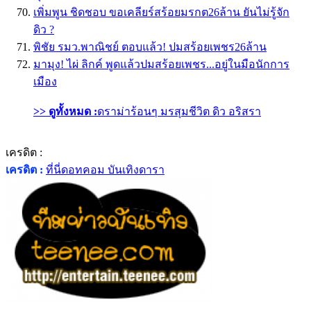
เพิ่มพูน ชิดชอบ ขอเคลียร์สร้อยมรกต26ล้าน ยันไม่รู้จัก
ดิว ?
พิชัย รมว.พาณิชย์ ตอบแล้ว! ปมสร้อยเพชร26ล้าน
มามุง! ไผ่ ลิกค์ พูดแล้วปมสร้อยเพชร...อยู่ในมือนักการ
เมือง
>> ดูทั้งหมด :
ดราม่าร้อนๆ มรสุมชีวิต ดิว อริสรา
เครดิต :
เครดิต :
ที่นี่ดอทคอม บันเทิงดารา