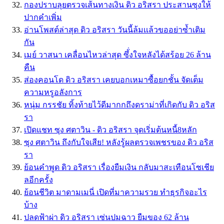
กองปราบลุยตรวจเส้นทางเงิน ดิว อริสรา ประสานซุงให้
ปากคำเพิ่ม
อ่านโพสต์ล่าสุด ดิว อริสรา วันนี้ล้มเเล้วขออย่าซ้ำเติม
กัน
เมย์ วาสนา เคลื่อนไหวล่าสุด ซึ้่งใจหลังได้สร้อย 26 ล้าน
คืน
ส่องคอนโด ดิว อริสรา เคยบอกเหมาซื้อยกชั้น จัดเต็ม
ความหรูอลังการ
หนุ่ม กรรชัย ทิ้งท้ายไว้ดีมากกถึงดราม่าที่เกิดกับ ดิว อริส
รา
เปิดแชท ซุง ศตาวิน - ดิว อริสรา จุดเริ่มต้นหนี้8หลัก
ซุง ศตาวิน ถึงกับใจเสีย! หลังรู้ผลตรวจเพชรของ ดิว อริส
รา
ย้อนคำพูด ดิว อริสรา เรื่องยืมเงิน กลับมาสะเทือนโซเชีย
ลอีกครั้ง
ย้อนชีวิต มาดามเมนี่ เปิดที่มาความรวย ทำธุรกิจอะไร
บ้าง
ปลดฟ้าผ่า ดิว อริสรา เซ่นปมฉาว ยืมของ 62 ล้าน