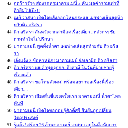
กดว๊าวรัวๆ ส่องรถหรูมาดามเมนี่ 2 คัน มูลค่ารวมเท่าที่
ดิวยืมไปเป๊ะ!!
เมย์ วาสนา เปิดใจหลังออกโหนกระแส เผยฟางเส้นสุดท้า
ยกับดิว อริสรา
ดิว อริสรา ลั่นหวังจากสามีแค่เรื่องเดียว ..หลังกรรชัย
ถามทำไมไม่ปรึกษา
มาดามเมนี่ พูดทั้งน้ำตา เผยฟางเส้นสุดท้ายกับ ดิว อริส
รา
เล็งเเจ้ง 3 ข้อหาหนัก! มาดามเมย์ จ่อเอาผิด ดิว อริสรา
ดิว อริสรา เผยคำพูดจุกอก..ถึงสามี ในวันที่ฝ่ายชายรู้
เรื่องแล้ว
ดิว อริสรา ขอโทษสังคม! พร้อมอยากขอเรื่องนี้เรื่อง
เดียว....
ดิว อริสรา เสียงสั่นชี้แจงครั้งแรก มาดามเมนี่ น้ำตาไหล
ทันที
มาดามเมนี่ เปิดใจขอกอบกู้ศักดิ์ศรี ยืนยันถูกเปลี่ยน
วัตถุประสงค์
รู้เเล้ว! สร้อย 26 ล้านของ เมย์ วาสนา อยู่ในมือนักการ