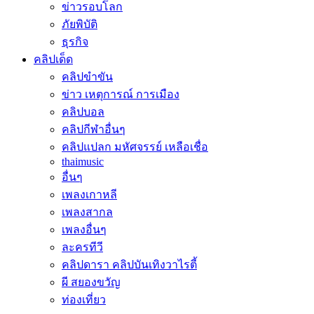
ข่าวรอบโลก
ภัยพิบัติ
ธุรกิจ
คลิปเด็ด
คลิปขำขัน
ข่าว เหตุการณ์ การเมือง
คลิปบอล
คลิปกีฬาอื่นๆ
คลิปแปลก มหัศจรรย์ เหลือเชื่อ
thaimusic
อื่นๆ
เพลงเกาหลี
เพลงสากล
เพลงอื่นๆ
ละครทีวี
คลิปดารา คลิปบันเทิงวาไรตี้
ผี สยองขวัญ
ท่องเที่ยว