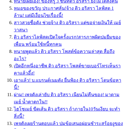
ทนายเผยเอง! ของหรู 3 ชิ้นที่ดิว อริสรา ยังไม่ได้ส่งคืน
หมอของขวัญ ประกาศลั่น!จ้าง ดิว อริสรา ไลฟ์สด 1
ล้าน! แต่มีเงื่อนไขเรื่องนี้!
สาวสวยชื่อดัง ช่วยจ้าง ดิว อริสรา แต่ขอจ่ายเงินให้ เมย์
วาสนา
ดิว อริสราไลฟ์สดเปิดใจครั้งแรก!สารภาพผิดปมยืมของ
เพื่อน พร้อมใช้หนี้ทุกคน
ทนายพูดแล้ว ดิว อริสรา โพสต์ข้อความล่าสุด สื่อถึง
อะไร?
เปิดอีกหนึ่งอาชีพ ดิว อริสรา โพสต์ขายเบอร์โทรเห็นรา
คาเเล้วอึ้ง!
เอาแล้ว! บ.แบรนด์เนมดัง ยื่นฟ้อง ดิว อริสรา โดนข้อหา
นี้?
ผ่าม! เพจดังเล่ายับ ดิว อริสรา เนียนไม่คืนของ! มาดาม
เมย์ น้ำตาตกใน!!
ไฮโซเมย์ ขีดเส้น ดิว อริสรา ถ้าภายใน10วันเงียบ จะทำ
สิ่งนี้?
เพจดังเผยร้านตอบแล้ว ปมข้อเสนอผ่อนชำระสร้อยงูของ