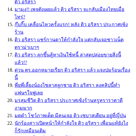
ดิว อริสรา
มามุง!! เพจดังเผยแล้ว ดิว อริสรา จะกลับเมืองไทยเมื่อ
ไหร่?
กุ๊บกิ๊บ เคลื่อนไหวครั้งแรก! หลัง ดิว อริสรา ประกาศเซ้ง
ร้าน
ดิว อริสรา แชร์กานดาให้กำลังใจ แต่กลับเจอชาวเน็ต
ดราม่าเบาๆ
ดิว อริสรา ลุกขึ้นสู้หาเงินใช้หนี้ ล่าสุดปล่อยขายสิ่งนี้
แล้ว!?
ด่วน ตร.ออกหมายเรียก ดิว อริสรา แล้ว แจงปมร้อนเรื่อง
นี้
พี่ยุพี่เลี้ยงน้องไซลาสลูกชาย ดิว อริสรา ลงคลิปนี้ทำ
แฟนๆใจฟูเลย
มรสุมชีวิต ดิว อริสรา ประกาศเซ้งร้านหรูหราราคาดี
งามมาก
มดดำ โชว์ภาพเด็ด มีคนเจอ ดิว-เซบาสเตียน อยู่ที่ญี่ปุ่น
นักร้องสาวเปิดหน้าให้กำลังใจ ดิว อริสรา เพื่อนแท้ยังไง
ก็รักเหมือนเดิม