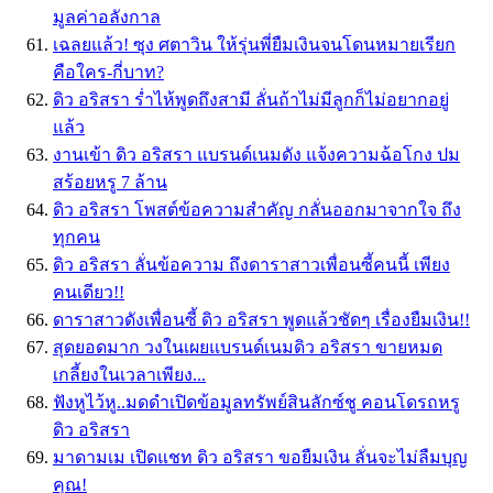
มูลค่าอลังกาล
เฉลยแล้ว! ซุง ศตาวิน ให้รุ่นพี่ยืมเงินจนโดนหมายเรียก
คือใคร-กี่บาท?
ดิว อริสรา ร่ำไห้พูดถึงสามี ลั่นถ้าไม่มีลูกก็ไม่อยากอยู่
แล้ว
งานเข้า ดิว อริสรา แบรนด์เนมดัง แจ้งความฉ้อโกง ปม
สร้อยหรู 7 ล้าน
ดิว อริสรา โพสต์ข้อความสำคัญ กลั่นออกมาจากใจ ถึง
ทุกคน
ดิว อริสรา ลั่นข้อความ ถึงดาราสาวเพื่อนซี้คนนี้ เพียง
คนเดียว!!
ดาราสาวดังเพื่อนซี้ ดิว อริสรา พูดแล้วชัดๆ เรื่องยืมเงิน!!
สุดยอดมาก วงในเผยแบรนด์เนมดิว อริสรา ขายหมด
เกลี้ยงในเวลาเพียง...
ฟังหูไว้หู..มดดำเปิดข้อมูลทรัพย์สินลักซ์ชู คอนโดรถหรู
ดิว อริสรา
มาดามเม เปิดแชท ดิว อริสรา ขอยืมเงิน ลั่นจะไม่ลืมบุญ
คุณ!