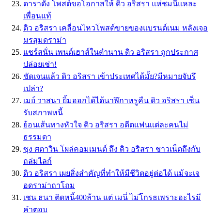
ดาราดัง โพสต์ขอโอกาสให้ ดิว อริสรา แห่ชมนี่แหละ
เพื่อนแท้
ดิว อริสรา เคลื่อนไหวโพสต์ขายของแบรนด์เนม หลังเจอ
มรสุมดราม่า
แชร์สนั่น เพนต์เฮาส์ในตำนาน ดิว อริสรา ถูกประกาศ
ปล่อยเช่า!
ชัดเจนแล้ว ดิว อริสรา เข้าประเทศได้มั้ย?มีหมายจับรึ
เปล่า?
เมย์ วาสนา ยิ้มออกได้ได้นาฬิกาหรูคืน ดิว อริสรา เซ็น
รับสภาพหนี้
ย้อนเส้นทางหัวใจ ดิว อริสรา อดีตเเฟนเเต่ละคนไม่
ธรรมดา
ซุง ศตาวิน โผล่คอมเมนต์ ถึง ดิว อริสรา ชาวเน็ตถึงกับ
ถล่มไลก์
ดิว อริสรา เผยสิ่งสำคัญที่ทำให้มีชีวิตอยู่ต่อได้ แม้จะเจ
อดราม่าถาโถม
เชน ธนา ติดหนี้400ล้าน แต่ เมนี่ ไม่โกรธเพราะอะไรมี
คำตอบ