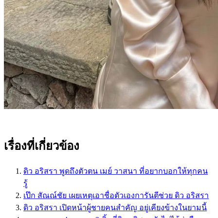
เรื่องที่เกี่ยวข้อง
ดิว อริสรา พูดถึงตัวตน เมย์ วาสนา ที่อยากบอกให้ทุกคน
รู้
เป๊ก สัณณ์ชัย เผยเหตุเอาชื่อตัวเองการันตีช่วย ดิว อริสรา
ดิว อริสรา เปิดหน้าผู้ชายคนสำคัญ อยู่เคียงข้างในยามนี้