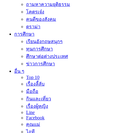
ถามหาความยุติธรรม
โคตรเจ๋ง
คนดีของสังคม
ดราม่า
การศึกษา
เรียนอังกฤษสนุกๆ
ทุนการศึกษา
ศึกษาต่อต่างประเทศ
ข่าวการศึกษา
อื่น ๆ
Top 10
เรื่องลี้ลับ
มือถือ
กินและเที่ยว
เรื่องผู้หญิง
Line
Facebook
คุณแม่
ไอที