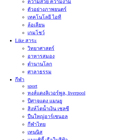
ความสวย ความงาม
ตัวอย่างภาพยนตร์
เทคโนโลยี ไอที
ล้อเลียน
เกมโชว์
Like สาระ
วิทยาศาสตร์
อาหารสมอง
ตำนานโลก
ศาลาธรรม
กีฬา
sport
หงส์แดงลิเวอร์พูล, liverpool
ปีศาจแดง แมนยู
สิงห์โตน้ำเงิน เชลซี
ปืนใหญ่อาร์เซนอล
กีฬาไทย
เทนนิส
แมนซิตี้ เรือใบสีฟ้า