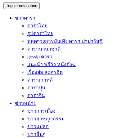
Toggle navigation
ข่าวดารา
ดาราไทย
รูปดาราไทย
หลุดๆวงการบันเทิง ดารา ปาปารัสซี่
ดารานานาชาติ
gossip ดารา
แนะนำ พรีวิว หนังดังw
เรื่องย่อ ละครฮิต
ดาราเกาหลี
ดาราปุ่น
ดาราจีน
ข่าวหน้า1
ข่าวการเมือง
ข่าวอาชญากรรม
ข่าวแปลก
ข่าวอื่นๆ