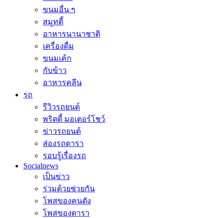
ขนมอื่น ๆ
สมูทตี้
อาหารนานาชาติ
เครื่องดื่ม
ขนมเค้ก
กับข้าว
อาหารคลีน
รถ
รีวิวรถยนต์
พริตตี้ มอเตอร์โชว์
ข่าวรถยนต์
ส่องรถดารา
รอบรู้เรื่องรถ
Socialnews
เป็นข่าว
ร่วมด้วยช่วยกัน
โพสของคนดัง
โพสของดารา