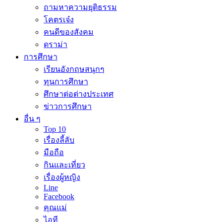
ถามหาความยุติธรรม
โคตรเจ๋ง
คนดีของสังคม
ดราม่า
การศึกษา
เรียนอังกฤษสนุกๆ
ทุนการศึกษา
ศึกษาต่อต่างประเทศ
ข่าวการศึกษา
อื่น ๆ
Top 10
เรื่องลี้ลับ
มือถือ
กินและเที่ยว
เรื่องผู้หญิง
Line
Facebook
คุณแม่
ไอที