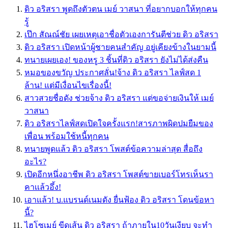
ดิว อริสรา พูดถึงตัวตน เมย์ วาสนา ที่อยากบอกให้ทุกคน
รู้
เป๊ก สัณณ์ชัย เผยเหตุเอาชื่อตัวเองการันตีช่วย ดิว อริสรา
ดิว อริสรา เปิดหน้าผู้ชายคนสำคัญ อยู่เคียงข้างในยามนี้
ทนายเผยเอง! ของหรู 3 ชิ้นที่ดิว อริสรา ยังไม่ได้ส่งคืน
หมอของขวัญ ประกาศลั่น!จ้าง ดิว อริสรา ไลฟ์สด 1
ล้าน! แต่มีเงื่อนไขเรื่องนี้!
สาวสวยชื่อดัง ช่วยจ้าง ดิว อริสรา แต่ขอจ่ายเงินให้ เมย์
วาสนา
ดิว อริสราไลฟ์สดเปิดใจครั้งแรก!สารภาพผิดปมยืมของ
เพื่อน พร้อมใช้หนี้ทุกคน
ทนายพูดแล้ว ดิว อริสรา โพสต์ข้อความล่าสุด สื่อถึง
อะไร?
เปิดอีกหนึ่งอาชีพ ดิว อริสรา โพสต์ขายเบอร์โทรเห็นรา
คาเเล้วอึ้ง!
เอาแล้ว! บ.แบรนด์เนมดัง ยื่นฟ้อง ดิว อริสรา โดนข้อหา
นี้?
ไฮโซเมย์ ขีดเส้น ดิว อริสรา ถ้าภายใน10วันเงียบ จะทำ