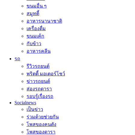
ขนมอื่น ๆ
สมูทตี้
อาหารนานาชาติ
เครื่องดื่ม
ขนมเค้ก
กับข้าว
อาหารคลีน
รถ
รีวิวรถยนต์
พริตตี้ มอเตอร์โชว์
ข่าวรถยนต์
ส่องรถดารา
รอบรู้เรื่องรถ
Socialnews
เป็นข่าว
ร่วมด้วยช่วยกัน
โพสของคนดัง
โพสของดารา