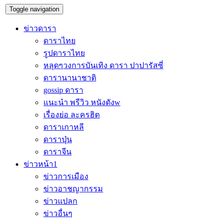
Toggle navigation
ข่าวดารา
ดาราไทย
รูปดาราไทย
หลุดๆวงการบันเทิง ดารา ปาปารัสซี่
ดารานานาชาติ
gossip ดารา
แนะนำ พรีวิว หนังดังw
เรื่องย่อ ละครฮิต
ดาราเกาหลี
ดาราปุ่น
ดาราจีน
ข่าวหน้า1
ข่าวการเมือง
ข่าวอาชญากรรม
ข่าวแปลก
ข่าวอื่นๆ