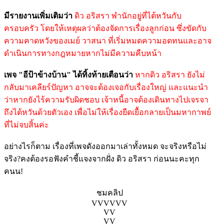
มีรายงานเพิ่มเติมว่า
ดิว อริสรา พำนักอยู่ที่ไต้หวันกับ
ครอบครัว โดยให้เหตุผลว่าต้องจัดการเรื่องลูกก่อน ซึ่งขัดกับ
ความคาดหวังของเมย์ วาสนา ที่เริ่มหมดความอดทนและอาจ
ดำเนินการทางกฎหมายหากไม่มีความคืบหน้า
เพจ "อีป้าข้างบ้าน" ได้ทิ้งท้ายเตือนว่า
หากดิว อริสรา ยังไม่
กลับมาเคลียร์ปัญหา อาจจะต้องเจอกับเรื่องใหญ่ และแนะนำ
ว่าหากยังไร้ความรับผิดชอบ เจ้าหนี้อาจต้องเดินทางไปเจรจา
ถึงไต้หวันด้วยตัวเอง เพื่อไม่ให้เรื่องยืดเยื้อกลายเป็นมหากาพย์
ที่ไม่จบสิ้นค่ะ
อย่างไรก็ตาม เรื่องที่เพจดังออกมาเล่าทั้งหมด จะจริงหรือไม่
จริง?คงต้องรอฟังคำชี้แจงจากฝั่ง ดิว อริสรา ก่อนนะคะทุก
คนน!
ชมคลิป
VVVVVV
VV
VV