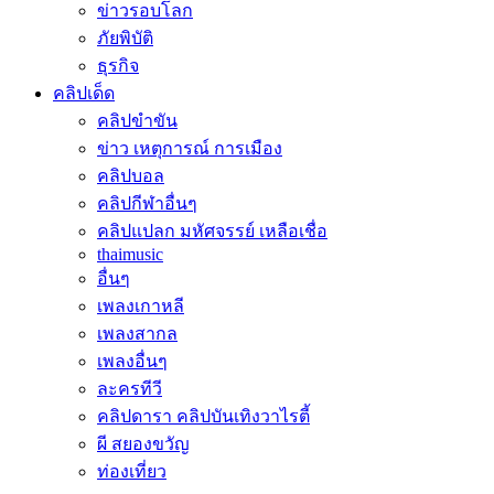
ข่าวรอบโลก
ภัยพิบัติ
ธุรกิจ
คลิปเด็ด
คลิปขำขัน
ข่าว เหตุการณ์ การเมือง
คลิปบอล
คลิปกีฬาอื่นๆ
คลิปแปลก มหัศจรรย์ เหลือเชื่อ
thaimusic
อื่นๆ
เพลงเกาหลี
เพลงสากล
เพลงอื่นๆ
ละครทีวี
คลิปดารา คลิปบันเทิงวาไรตี้
ผี สยองขวัญ
ท่องเที่ยว