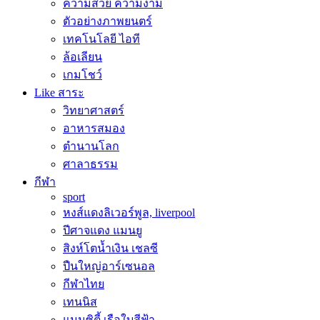
ความสวย ความงาม
ตัวอย่างภาพยนตร์
เทคโนโลยี ไอที
ล้อเลียน
เกมโชว์
Like สาระ
วิทยาศาสตร์
อาหารสมอง
ตำนานโลก
ศาลาธรรม
กีฬา
sport
หงส์แดงลิเวอร์พูล, liverpool
ปีศาจแดง แมนยู
สิงห์โตน้ำเงิน เชลซี
ปืนใหญ่อาร์เซนอล
กีฬาไทย
เทนนิส
แมนซิตี้ เรือใบสีฟ้า