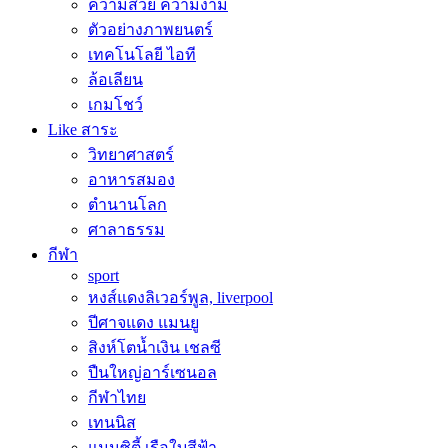
ความสวย ความงาม
ตัวอย่างภาพยนตร์
เทคโนโลยี ไอที
ล้อเลียน
เกมโชว์
Like สาระ
วิทยาศาสตร์
อาหารสมอง
ตำนานโลก
ศาลาธรรม
กีฬา
sport
หงส์แดงลิเวอร์พูล, liverpool
ปีศาจแดง แมนยู
สิงห์โตน้ำเงิน เชลซี
ปืนใหญ่อาร์เซนอล
กีฬาไทย
เทนนิส
แมนซิตี้ เรือใบสีฟ้า