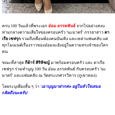
ครบ 100 วันแล้วที่พระเอก
อ๋อม อรรคพันธ์
จากไปอย่างสงบ
ท่ามกลางความเสียใจของครอบครัว 'นะมาตร์' ภรรยาสาว
ดา
เรีย เชฟรุก
รวมถึงเพื่อนพ้องคนบันเทิง และเหล่าแฟนคลับ แต่
ทุกโมเมนต์เรื่องราวของอ๋อมจะยังอยู่ในความทรงจำของใคร
คน
ขณะที่ล่าสุด
กีต้าร์ ศิริพิชญ์
มาพร้อมครอบครัว และ ดาเรีย
เชฟรุก ร่วมทำบุญ 100 วัน อ๋อม อรรคพันธ์ กับครอบครัว 'นะ
มาตร์' และแฟนคลับ ณ วัดสระเกศวรวิหาร (ภูเขาทอง)
โดยระบุเพียงสั้น ๆ ว่า
'เอาบุญมาฝากค่ะ อยู่ในหัวใจเสมอ
#คิดถึงนะครับ'