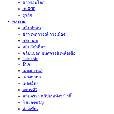
ข่าวรอบโลก
ภัยพิบัติ
ธุรกิจ
คลิปเด็ด
คลิปขำขัน
ข่าว เหตุการณ์ การเมือง
คลิปบอล
คลิปกีฬาอื่นๆ
คลิปแปลก มหัศจรรย์ เหลือเชื่อ
thaimusic
อื่นๆ
เพลงเกาหลี
เพลงสากล
เพลงอื่นๆ
ละครทีวี
คลิปดารา คลิปบันเทิงวาไรตี้
ผี สยองขวัญ
ท่องเที่ยว