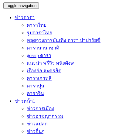
Toggle navigation
ข่าวดารา
ดาราไทย
รูปดาราไทย
หลุดๆวงการบันเทิง ดารา ปาปารัสซี่
ดารานานาชาติ
gossip ดารา
แนะนำ พรีวิว หนังดังw
เรื่องย่อ ละครฮิต
ดาราเกาหลี
ดาราปุ่น
ดาราจีน
ข่าวหน้า1
ข่าวการเมือง
ข่าวอาชญากรรม
ข่าวแปลก
ข่าวอื่นๆ