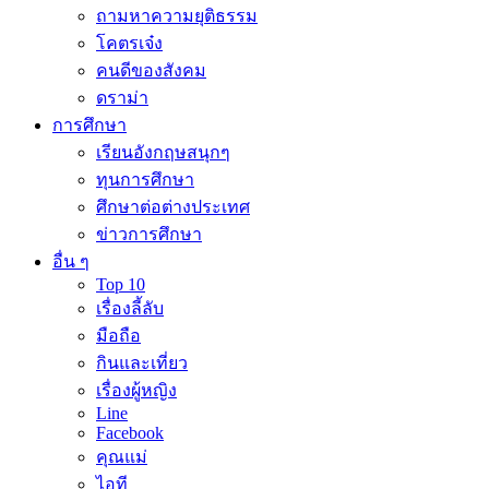
ถามหาความยุติธรรม
โคตรเจ๋ง
คนดีของสังคม
ดราม่า
การศึกษา
เรียนอังกฤษสนุกๆ
ทุนการศึกษา
ศึกษาต่อต่างประเทศ
ข่าวการศึกษา
อื่น ๆ
Top 10
เรื่องลี้ลับ
มือถือ
กินและเที่ยว
เรื่องผู้หญิง
Line
Facebook
คุณแม่
ไอที