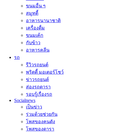
ขนมอื่น ๆ
สมูทตี้
อาหารนานาชาติ
เครื่องดื่ม
ขนมเค้ก
กับข้าว
อาหารคลีน
รถ
รีวิวรถยนต์
พริตตี้ มอเตอร์โชว์
ข่าวรถยนต์
ส่องรถดารา
รอบรู้เรื่องรถ
Socialnews
เป็นข่าว
ร่วมด้วยช่วยกัน
โพสของคนดัง
โพสของดารา