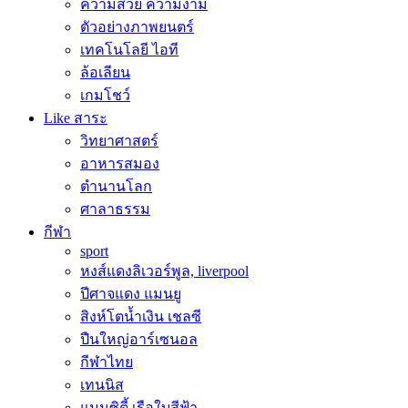
ความสวย ความงาม
ตัวอย่างภาพยนตร์
เทคโนโลยี ไอที
ล้อเลียน
เกมโชว์
Like สาระ
วิทยาศาสตร์
อาหารสมอง
ตำนานโลก
ศาลาธรรม
กีฬา
sport
หงส์แดงลิเวอร์พูล, liverpool
ปีศาจแดง แมนยู
สิงห์โตน้ำเงิน เชลซี
ปืนใหญ่อาร์เซนอล
กีฬาไทย
เทนนิส
แมนซิตี้ เรือใบสีฟ้า