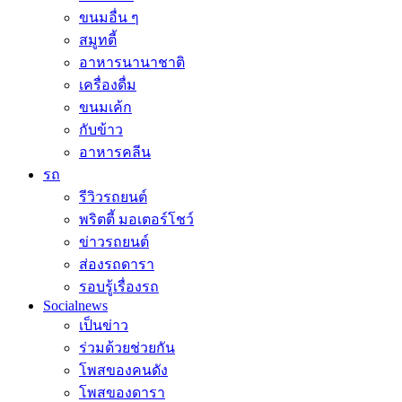
ขนมอื่น ๆ
สมูทตี้
อาหารนานาชาติ
เครื่องดื่ม
ขนมเค้ก
กับข้าว
อาหารคลีน
รถ
รีวิวรถยนต์
พริตตี้ มอเตอร์โชว์
ข่าวรถยนต์
ส่องรถดารา
รอบรู้เรื่องรถ
Socialnews
เป็นข่าว
ร่วมด้วยช่วยกัน
โพสของคนดัง
โพสของดารา