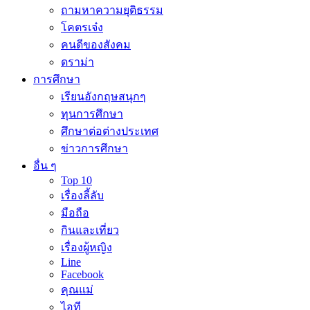
ถามหาความยุติธรรม
โคตรเจ๋ง
คนดีของสังคม
ดราม่า
การศึกษา
เรียนอังกฤษสนุกๆ
ทุนการศึกษา
ศึกษาต่อต่างประเทศ
ข่าวการศึกษา
อื่น ๆ
Top 10
เรื่องลี้ลับ
มือถือ
กินและเที่ยว
เรื่องผู้หญิง
Line
Facebook
คุณแม่
ไอที