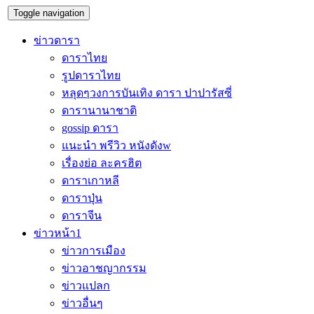
Toggle navigation
ข่าวดารา
ดาราไทย
รูปดาราไทย
หลุดๆวงการบันเทิง ดารา ปาปารัสซี่
ดารานานาชาติ
gossip ดารา
แนะนำ พรีวิว หนังดังw
เรื่องย่อ ละครฮิต
ดาราเกาหลี
ดาราปุ่น
ดาราจีน
ข่าวหน้า1
ข่าวการเมือง
ข่าวอาชญากรรม
ข่าวแปลก
ข่าวอื่นๆ