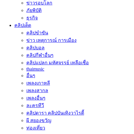
ข่าวรอบโลก
ภัยพิบัติ
ธุรกิจ
คลิปเด็ด
คลิปขำขัน
ข่าว เหตุการณ์ การเมือง
คลิปบอล
คลิปกีฬาอื่นๆ
คลิปแปลก มหัศจรรย์ เหลือเชื่อ
thaimusic
อื่นๆ
เพลงเกาหลี
เพลงสากล
เพลงอื่นๆ
ละครทีวี
คลิปดารา คลิปบันเทิงวาไรตี้
ผี สยองขวัญ
ท่องเที่ยว