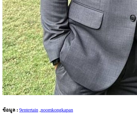
ข้อมูล :
9entertain
,
noomkongkapan