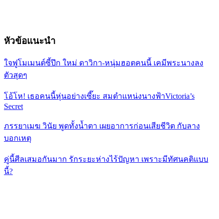
หัวข้อแนะนำ
ใจฟูโมเมนต์ซี้ปึก ใหม่ ดาวิกา-หนุ่มฮอตคนนี้ เคมีพระนางลง
ตัวสุดๆ
โอ้โห! เธอคนนี้หุ่นอย่างเซี๊ยะ สมตำแหน่งนางฟ้าVictoria’s
Secret
ภรรยาเมฆ วินัย พูดทั้งน้ำตา เผยอาการก่อนเสียชีวิต กับลาง
บอกเหตุ
คู่นี้ศีลเสมอกันมาก รักระยะห่างไร้ปัญหา เพราะมีทัศนคติแบบ
นี้?