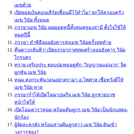
เมฆด้วย
เปิดยอดเงินคอนเสิร์ตเพื่อนมีไว้ทำไม? ยกให้ครอบครัว
เมฆ วินัย ทั้งหมด
ภรรยาเมฆ วินัย เผยยอดหนี้ทั้งหมดของสามี ตั้งใจใช้ให้
หมดปีนี้
ภรรยา ทำพิธีลอยอังคารส่งเมฆ วินัยครั้งสุดท้าย
คืนดาวกลับฟ้า! เปิดบรรยากาศสุดเศร้าลอยอังคาร วินัย
ไกรบุตร
ทราย เจริญปุระ ตอบปมหมอดูทัก ‘วิญญาณแม่นาก’ จิต
ผูกพัน เมฆ วินัย
หนุ่ม คงกระพันวอนอย่าดราม่า อ.ไพศาล เชื่อหวังดีให้
เมฆ วินัย หาย
ภรรยาร่ำไห้เปิดใจฌาปนกิจ เมฆ วินัย ลูกชายบวช
หน้าไฟให้
เปิดโฉมดาราหนุ่ม พร้อมดันลูกๆ เมฆ วินัย เป็นนักแสดง-
นักร้อง
ผู้จัดละครดัง พร้อมสานฝันลูกสาว เมฆ วินัย ดันเข้า
วงการช่อง7