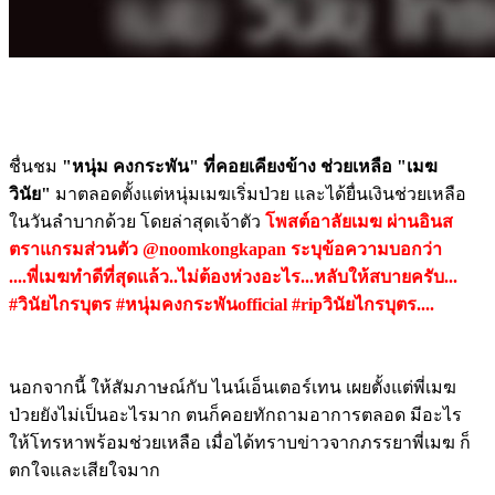
ชื่นชม
"หนุ่ม คงกระพัน" ที่คอยเคียงข้าง ช่วยเหลือ "เมฆ
วินัย"
มาตลอดตั้งแต่หนุ่มเมฆเริ่มป่วย และได้ยื่นเงินช่วยเหลือ
ในวันลำบากด้วย โดยล่าสุดเจ้าตัว
โพสต์อาลัยเมฆ ผ่านอินส
ตราแกรมส่วนตัว @noomkongkapan ระบุข้อความบอกว่า
....พี่เมฆทำดีที่สุดแล้ว..ไม่ต้องห่วงอะไร...หลับให้สบายครับ...
#วินัยไกรบุตร #หนุ่มคงกระพันofficial #ripวินัยไกรบุตร....
นอกจากนี้ ให้สัมภาษณ์กับ ไนน์เอ็นเตอร์เทน เผยตั้งแต่พี่เมฆ
ป่วยยังไม่เป็นอะไรมาก ตนก็คอยทักถามอาการตลอด มีอะไร
ให้โทรหาพร้อมช่วยเหลือ เมื่อได้ทราบข่าวจากภรรยาพี่เมฆ ก็
ตกใจและเสียใจมาก