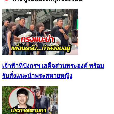
เจ้าฟ้าทีปังกรฯ เสด็จส่วนพระองค์ พร้อม
รับสั่งแนะนำพระสหายหญิง