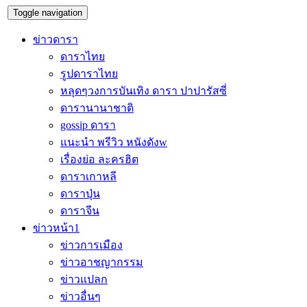
Toggle navigation
ข่าวดารา
ดาราไทย
รูปดาราไทย
หลุดๆวงการบันเทิง ดารา ปาปารัสซี่
ดารานานาชาติ
gossip ดารา
แนะนำ พรีวิว หนังดังw
เรื่องย่อ ละครฮิต
ดาราเกาหลี
ดาราปุ่น
ดาราจีน
ข่าวหน้า1
ข่าวการเมือง
ข่าวอาชญากรรม
ข่าวแปลก
ข่าวอื่นๆ