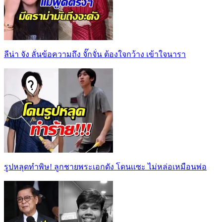
ลีน่า จัง ลั่นข้อความถึง จั๊กจั่น ต้องใจกว้าง เข้าใจนารา
รูปหลุดทำพิษ! ลูกชายพระเอกดัง โดนเเซะ ไม่หล่อเหมือนพ่อ