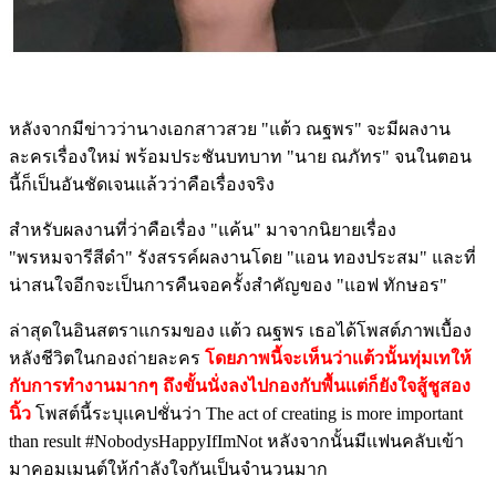
หลังจากมีข่าวว่านางเอกสาวสวย "แต้ว ณฐพร" จะมีผลงาน
ละครเรื่องใหม่ พร้อมประชันบทบาท "นาย ณภัทร" จนในตอน
นี้ก็เป็นอันชัดเจนแล้วว่าคือเรื่องจริง
สำหรับผลงานที่ว่าคือเรื่อง "แค้น" มาจากนิยายเรื่อง
"พรหมจารีสีดำ" รังสรรค์ผลงานโดย "แอน ทองประสม" และที่
น่าสนใจอีกจะเป็นการคืนจอครั้งสำคัญของ "แอฟ ทักษอร"
ล่าสุดในอินสตราแกรมของ เเต้ว ณฐพร เธอได้โพสต์ภาพเบื้อง
หลังชีวิตในกองถ่ายละคร
โดยภาพนี้จะเห็นว่าเเต้วนั้นทุ่มเทให้
กับการทำงานมากๆ ถึงขั้นนั่งลงไปกองกับพื้นเเต่ก็ยังใจสู้ชูสอง
นิ้ว
โพสต์นี้ระบุเเคปชั่นว่า The act of creating is more important
than result #NobodysHappyIfImNot หลังจากนั้นมีเเฟนคลับเข้า
มาคอมเมนต์ให้กำลังใจกันเป็นจำนวนมาก