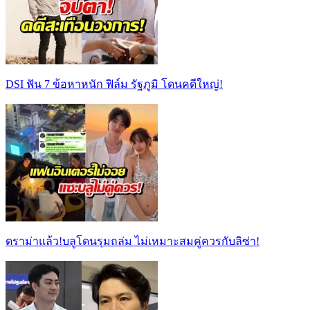
DSI ฟัน 7 ข้อหาหนัก ฟิล์ม รัฐภูมิ โดนคดีใหญ่!
ดราม่าแล้ว!บลูโดนรุมถล่ม ไม่เหมาะสมคู่ควรกับลิซ่า!