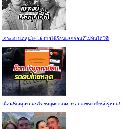
เจาะงบ บ.ฮลุนโซโล่ รายได้ก้อนแรกก่อนที่ไม่ทันได้ใช้!
เตือน!ข้อมูลรถคนไทยหลุดยกแผง กรอกเลขทะเบียนก็รู้หมด!