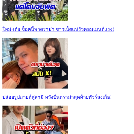
ใหม่-เต๋อ ช็อตนี้พาดราม่า ชาวเน็ตเเห่รัวคอมเมนต์เเรง!
ปล่อยรูปมายด์คู่สามี หวังปั่นดราม่าสุดท้ายทัวร์ลงเก้อ!