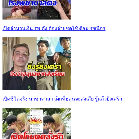
เปิดจำนวนเงิน รพ.ดัง ต้องจ่ายชดใช้ ต้อม รชนีกร
เปิดชีวิตจริง นาซาตาลา เด็กที่ฮลุนจะส่งเสีย รู้แล้วยิ่งเศร้า