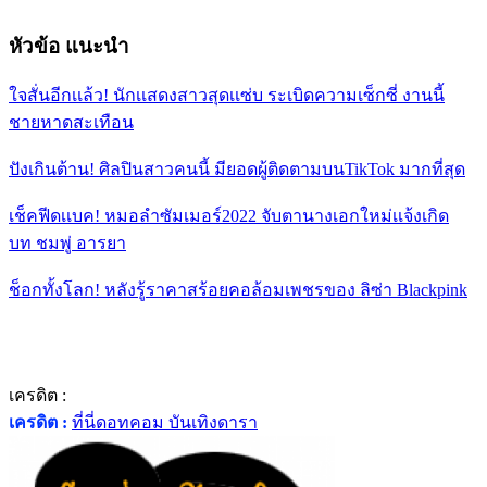
หัวข้อ แนะนำ
ใจสั่นอีกเเล้ว! นักเเสดงสาวสุดเเซ่บ ระเบิดความเซ็กซี่ งานนี้
ชายหาดสะเทือน
ปังเกินต้าน! ศิลปินสาวคนนี้ มียอดผู้ติดตามบนTikTok มากที่สุด
เช็คฟีดเเบค! หมอลำซัมเมอร์2022 จับตานางเอกใหม่เเจ้งเกิด
บท ชมพู่ อารยา
ช็อกทั้งโลก! หลังรู้ราคาสร้อยคอล้อมเพชรของ ลิซ่า Blackpink
เครดิต :
เครดิต :
ที่นี่ดอทคอม บันเทิงดารา