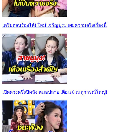
เครียดจนร้องไห้! ใหม่ เจริญปุระ เผยความจริงเรื่องนี้
เปิดดวงครึ่งปีหลัง หมอปลาย เตือน 8 เหตุการณ์ใหญ่!