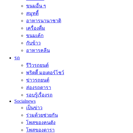
ขนมอื่น ๆ
สมูทตี้
อาหารนานาชาติ
เครื่องดื่ม
ขนมเค้ก
กับข้าว
อาหารคลีน
รถ
รีวิวรถยนต์
พริตตี้ มอเตอร์โชว์
ข่าวรถยนต์
ส่องรถดารา
รอบรู้เรื่องรถ
Socialnews
เป็นข่าว
ร่วมด้วยช่วยกัน
โพสของคนดัง
โพสของดารา