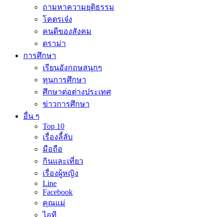
ถามหาความยุติธรรม
โคตรเจ๋ง
คนดีของสังคม
ดราม่า
การศึกษา
เรียนอังกฤษสนุกๆ
ทุนการศึกษา
ศึกษาต่อต่างประเทศ
ข่าวการศึกษา
อื่น ๆ
Top 10
เรื่องลี้ลับ
มือถือ
กินและเที่ยว
เรื่องผู้หญิง
Line
Facebook
คุณแม่
ไอที