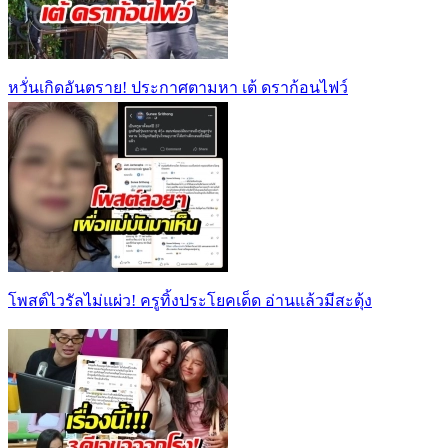
หวั่นเกิดอันตราย! ประกาศตามหา เต้ ดราก้อนไฟว์
โพสต์ไวรัลไม่แผ่ว! ครูทิ้งประโยคเด็ด อ่านแล้วมีสะดุ้ง