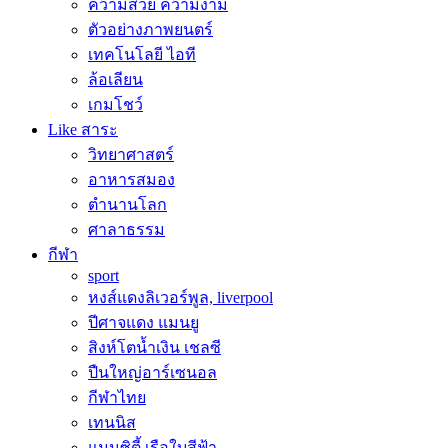
ความสวย ความงาม
ตัวอย่างภาพยนตร์
เทคโนโลยี ไอที
ล้อเลียน
เกมโชว์
Like สาระ
วิทยาศาสตร์
อาหารสมอง
ตำนานโลก
ศาลาธรรม
กีฬา
sport
หงส์แดงลิเวอร์พูล, liverpool
ปีศาจแดง แมนยู
สิงห์โตน้ำเงิน เชลซี
ปืนใหญ่อาร์เซนอล
กีฬาไทย
เทนนิส
แมนซิตี้ เรือใบสีฟ้า