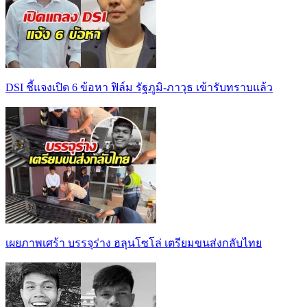
DSI ชี้แจงเปิด 6 ข้อหา ฟิล์ม รัฐภูมิ-ภาวุธ เข้ารับทราบแล้ว
เผยภาพเศร้า บรรจุร่าง ฮลุนโซโล่ เตรียมขนส่งกลับไทย