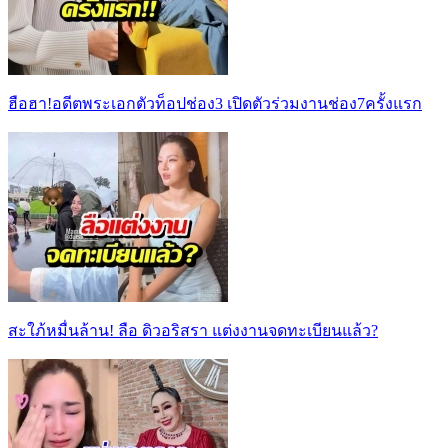
ฮือฮา!อดีตพระเอกตัวท็อปช่อง3 เปิดตัวร่วมงานช่อง7ครั้งแรก
สะใภ้หมื่นล้าน! ลือ ดิวอริสรา แต่งงานจดทะเบียนแล้ว?