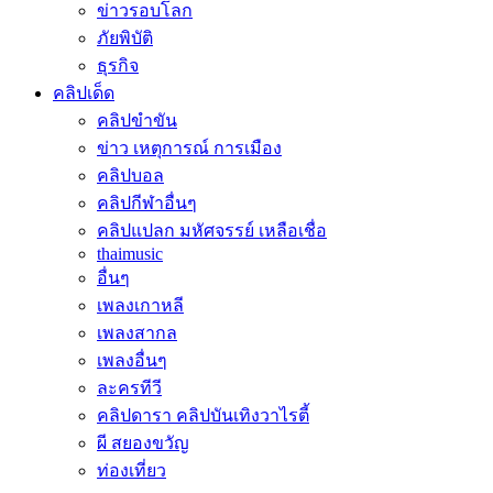
ข่าวรอบโลก
ภัยพิบัติ
ธุรกิจ
คลิปเด็ด
คลิปขำขัน
ข่าว เหตุการณ์ การเมือง
คลิปบอล
คลิปกีฬาอื่นๆ
คลิปแปลก มหัศจรรย์ เหลือเชื่อ
thaimusic
อื่นๆ
เพลงเกาหลี
เพลงสากล
เพลงอื่นๆ
ละครทีวี
คลิปดารา คลิปบันเทิงวาไรตี้
ผี สยองขวัญ
ท่องเที่ยว