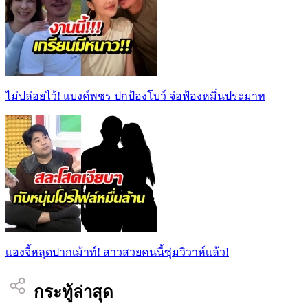
ไม่ปล่อยไว้! แบงค์พชร ปกป้องโบว์ จ่อฟ้องหมิ่นประมาท
เเองจี้หลุดปากเม้าท์! สาวสวยคนนี้ซุ่มวิวาห์เเล้ว!
กระทู้ล่าสุด