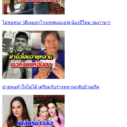
ไม่ขอทน! 3ดีเจออกโรงเซฟแม่แอฟ-น้องปีใหม ปมภาษา!
ย่าฮลุนทำใจไม่ได้ เตรียมรับร่างหลานกลับบ้านเกิด