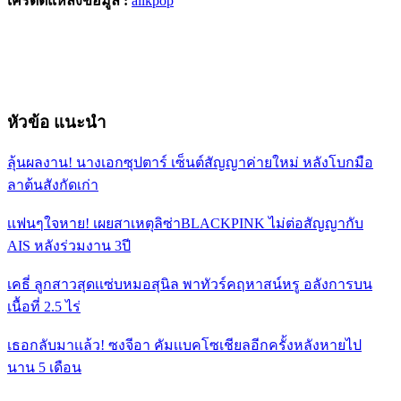
เครดิตแหล่งข้อมูล :
allkpop
หัวข้อ แนะนำ
ลุ้นผลงาน! นางเอกซุปตาร์ เซ็นต์สัญญาค่ายใหม่ หลังโบกมือ
ลาต้นสังกัดเก่า
เเฟนๆใจหาย! เผยสาเหตุลิซ่าBLACKPINK ไม่ต่อสัญญากับ
AIS หลังร่วมงาน 3ปี
เคธี่ ลูกสาวสุดเเซ่บหมอสุนิล พาทัวร์คฤหาสน์หรู อลังการบน
เนื้อที่ 2.5 ไร่
เธอกลับมาเเล้ว! ซงจีอา คัมเเบคโซเชียลอีกครั้งหลังหายไป
นาน 5 เดือน