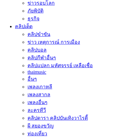
ข่าวรอบโลก
ภัยพิบัติ
ธุรกิจ
คลิปเด็ด
คลิปขำขัน
ข่าว เหตุการณ์ การเมือง
คลิปบอล
คลิปกีฬาอื่นๆ
คลิปแปลก มหัศจรรย์ เหลือเชื่อ
thaimusic
อื่นๆ
เพลงเกาหลี
เพลงสากล
เพลงอื่นๆ
ละครทีวี
คลิปดารา คลิปบันเทิงวาไรตี้
ผี สยองขวัญ
ท่องเที่ยว