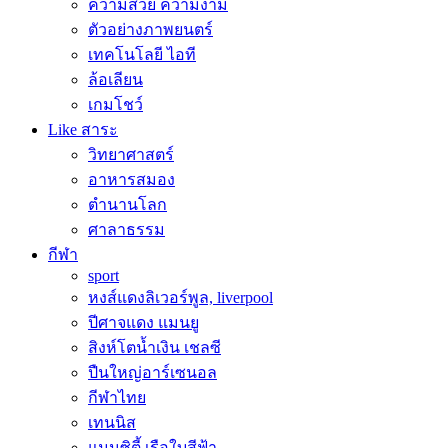
ความสวย ความงาม
ตัวอย่างภาพยนตร์
เทคโนโลยี ไอที
ล้อเลียน
เกมโชว์
Like สาระ
วิทยาศาสตร์
อาหารสมอง
ตำนานโลก
ศาลาธรรม
กีฬา
sport
หงส์แดงลิเวอร์พูล, liverpool
ปีศาจแดง แมนยู
สิงห์โตน้ำเงิน เชลซี
ปืนใหญ่อาร์เซนอล
กีฬาไทย
เทนนิส
แมนซิตี้ เรือใบสีฟ้า