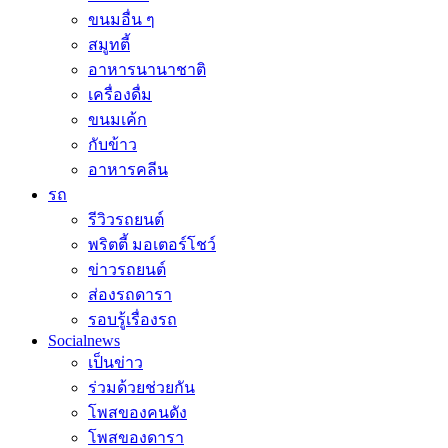
ขนมอื่น ๆ
สมูทตี้
อาหารนานาชาติ
เครื่องดื่ม
ขนมเค้ก
กับข้าว
อาหารคลีน
รถ
รีวิวรถยนต์
พริตตี้ มอเตอร์โชว์
ข่าวรถยนต์
ส่องรถดารา
รอบรู้เรื่องรถ
Socialnews
เป็นข่าว
ร่วมด้วยช่วยกัน
โพสของคนดัง
โพสของดารา