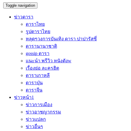
Toggle navigation
ข่าวดารา
ดาราไทย
รูปดาราไทย
หลุดๆวงการบันเทิง ดารา ปาปารัสซี่
ดารานานาชาติ
gossip ดารา
แนะนำ พรีวิว หนังดังw
เรื่องย่อ ละครฮิต
ดาราเกาหลี
ดาราปุ่น
ดาราจีน
ข่าวหน้า1
ข่าวการเมือง
ข่าวอาชญากรรม
ข่าวแปลก
ข่าวอื่นๆ