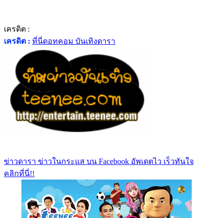
เครดิต :
เครดิต :
ที่นี่ดอทคอม บันเทิงดารา
ข่าวดารา ข่าวในกระแส บน Facebook อัพเดตไว เร็วทันใจ
คลิกที่นี่!!