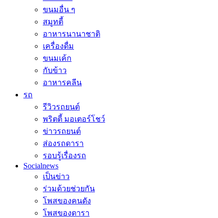
ขนมอื่น ๆ
สมูทตี้
อาหารนานาชาติ
เครื่องดื่ม
ขนมเค้ก
กับข้าว
อาหารคลีน
รถ
รีวิวรถยนต์
พริตตี้ มอเตอร์โชว์
ข่าวรถยนต์
ส่องรถดารา
รอบรู้เรื่องรถ
Socialnews
เป็นข่าว
ร่วมด้วยช่วยกัน
โพสของคนดัง
โพสของดารา