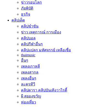
ข่าวรอบโลก
ภัยพิบัติ
ธุรกิจ
คลิปเด็ด
คลิปขำขัน
ข่าว เหตุการณ์ การเมือง
คลิปบอล
คลิปกีฬาอื่นๆ
คลิปแปลก มหัศจรรย์ เหลือเชื่อ
thaimusic
อื่นๆ
เพลงเกาหลี
เพลงสากล
เพลงอื่นๆ
ละครทีวี
คลิปดารา คลิปบันเทิงวาไรตี้
ผี สยองขวัญ
ท่องเที่ยว