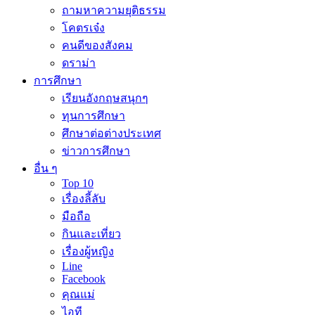
ถามหาความยุติธรรม
โคตรเจ๋ง
คนดีของสังคม
ดราม่า
การศึกษา
เรียนอังกฤษสนุกๆ
ทุนการศึกษา
ศึกษาต่อต่างประเทศ
ข่าวการศึกษา
อื่น ๆ
Top 10
เรื่องลี้ลับ
มือถือ
กินและเที่ยว
เรื่องผู้หญิง
Line
Facebook
คุณแม่
ไอที