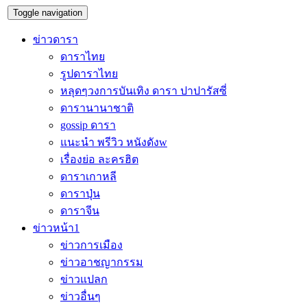
Toggle navigation
ข่าวดารา
ดาราไทย
รูปดาราไทย
หลุดๆวงการบันเทิง ดารา ปาปารัสซี่
ดารานานาชาติ
gossip ดารา
แนะนำ พรีวิว หนังดังw
เรื่องย่อ ละครฮิต
ดาราเกาหลี
ดาราปุ่น
ดาราจีน
ข่าวหน้า1
ข่าวการเมือง
ข่าวอาชญากรรม
ข่าวแปลก
ข่าวอื่นๆ