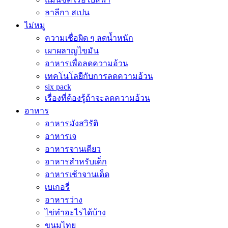
ลาลีกา สเปน
ไม่หมู
ความเชื่อผิด ๆ ลดน้ำหนัก
เผาผลาญไขมัน
อาหารเพื่อลดความอ้วน
เทคโนโลยีกับการลดความอ้วน
six pack
เรื่องที่ต้องรู้ถ้าจะลดความอ้วน
อาหาร
อาหารมังสวิรัติ
อาหารเจ
อาหารจานเดียว
อาหารสำหรับเด็ก
อาหารเช้าจานเด็ด
เบเกอรี่
อาหารว่าง
ไข่ทำอะไรได้บ้าง
ขนมไทย