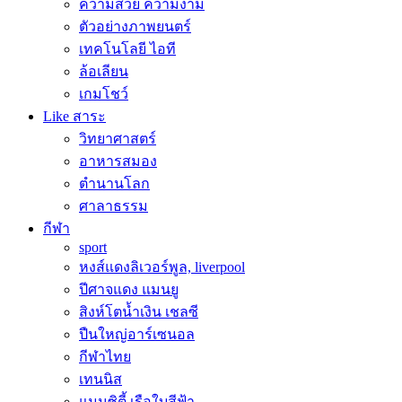
ความสวย ความงาม
ตัวอย่างภาพยนตร์
เทคโนโลยี ไอที
ล้อเลียน
เกมโชว์
Like สาระ
วิทยาศาสตร์
อาหารสมอง
ตำนานโลก
ศาลาธรรม
กีฬา
sport
หงส์แดงลิเวอร์พูล, liverpool
ปีศาจแดง แมนยู
สิงห์โตน้ำเงิน เชลซี
ปืนใหญ่อาร์เซนอล
กีฬาไทย
เทนนิส
แมนซิตี้ เรือใบสีฟ้า