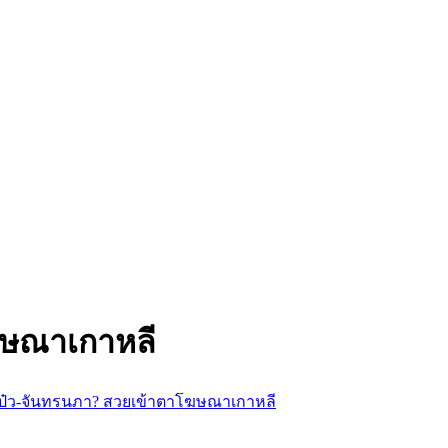
ฆษณาเกาหลี
ป๋ว-จันทรนภา? สวยเข้าตาโฆษณาเกาหลี