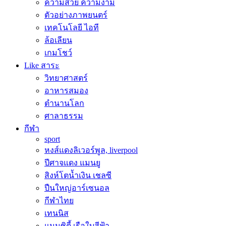
ความสวย ความงาม
ตัวอย่างภาพยนตร์
เทคโนโลยี ไอที
ล้อเลียน
เกมโชว์
Like สาระ
วิทยาศาสตร์
อาหารสมอง
ตำนานโลก
ศาลาธรรม
กีฬา
sport
หงส์แดงลิเวอร์พูล, liverpool
ปีศาจแดง แมนยู
สิงห์โตน้ำเงิน เชลซี
ปืนใหญ่อาร์เซนอล
กีฬาไทย
เทนนิส
แมนซิตี้ เรือใบสีฟ้า