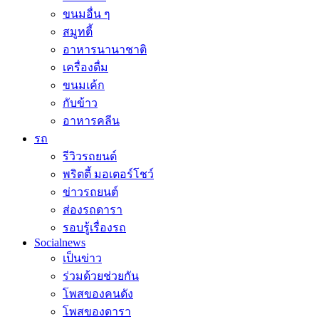
ขนมอื่น ๆ
สมูทตี้
อาหารนานาชาติ
เครื่องดื่ม
ขนมเค้ก
กับข้าว
อาหารคลีน
รถ
รีวิวรถยนต์
พริตตี้ มอเตอร์โชว์
ข่าวรถยนต์
ส่องรถดารา
รอบรู้เรื่องรถ
Socialnews
เป็นข่าว
ร่วมด้วยช่วยกัน
โพสของคนดัง
โพสของดารา