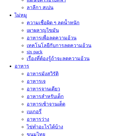
ลาลีกา สเปน
ไม่หมู
ความเชื่อผิด ๆ ลดน้ำหนัก
เผาผลาญไขมัน
อาหารเพื่อลดความอ้วน
เทคโนโลยีกับการลดความอ้วน
six pack
เรื่องที่ต้องรู้ถ้าจะลดความอ้วน
อาหาร
อาหารมังสวิรัติ
อาหารเจ
อาหารจานเดียว
อาหารสำหรับเด็ก
อาหารเช้าจานเด็ด
เบเกอรี่
อาหารว่าง
ไข่ทำอะไรได้บ้าง
ขนมไทย