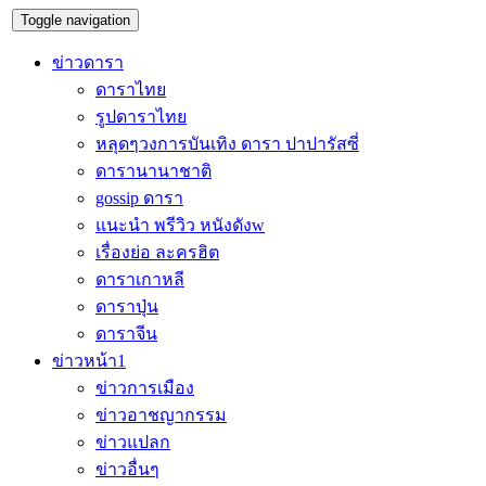
Toggle navigation
ข่าวดารา
ดาราไทย
รูปดาราไทย
หลุดๆวงการบันเทิง ดารา ปาปารัสซี่
ดารานานาชาติ
gossip ดารา
แนะนำ พรีวิว หนังดังw
เรื่องย่อ ละครฮิต
ดาราเกาหลี
ดาราปุ่น
ดาราจีน
ข่าวหน้า1
ข่าวการเมือง
ข่าวอาชญากรรม
ข่าวแปลก
ข่าวอื่นๆ