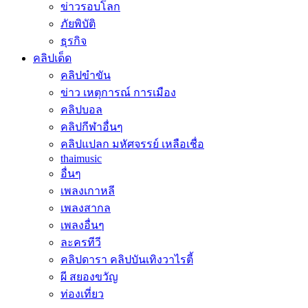
ข่าวรอบโลก
ภัยพิบัติ
ธุรกิจ
คลิปเด็ด
คลิปขำขัน
ข่าว เหตุการณ์ การเมือง
คลิปบอล
คลิปกีฬาอื่นๆ
คลิปแปลก มหัศจรรย์ เหลือเชื่อ
thaimusic
อื่นๆ
เพลงเกาหลี
เพลงสากล
เพลงอื่นๆ
ละครทีวี
คลิปดารา คลิปบันเทิงวาไรตี้
ผี สยองขวัญ
ท่องเที่ยว