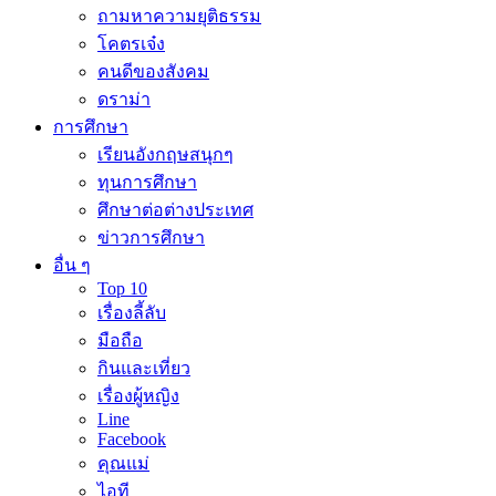
ถามหาความยุติธรรม
โคตรเจ๋ง
คนดีของสังคม
ดราม่า
การศึกษา
เรียนอังกฤษสนุกๆ
ทุนการศึกษา
ศึกษาต่อต่างประเทศ
ข่าวการศึกษา
อื่น ๆ
Top 10
เรื่องลี้ลับ
มือถือ
กินและเที่ยว
เรื่องผู้หญิง
Line
Facebook
คุณแม่
ไอที