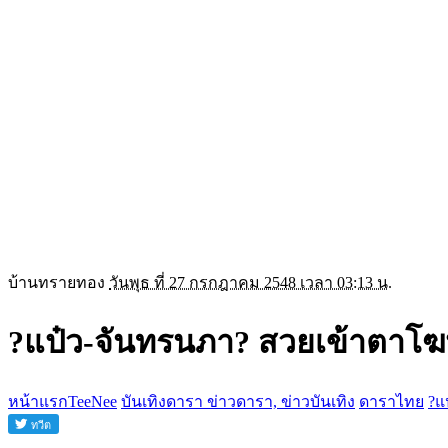
บ้านทรายทอง
วันพุธ ที่ 27 กรกฎาคม 2548 เวลา 03:13 น.
?แป๋ว-จันทรนภา? สวยเข้าตาโ
หน้าแรกTeeNee
บันเทิงดารา ข่าวดารา, ข่าวบันเทิง
ดาราไทย
?แ