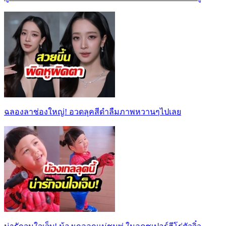
ฉลองลาช่องใหญ่! อวดลุคสีดำลืมภาพหวานๆไปเลย