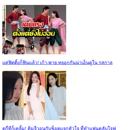
แค่ฟิตติ้งก็ฟินแล้ว! เก้า-พาย หยอกกันน่าเอ็นดูใน รสกาล
ดูกี่ทีก็เคลิ้ม! คิมจีวอนกับช็อตแจกหัวใจ ที่ทำแฟนคลับใจฟู