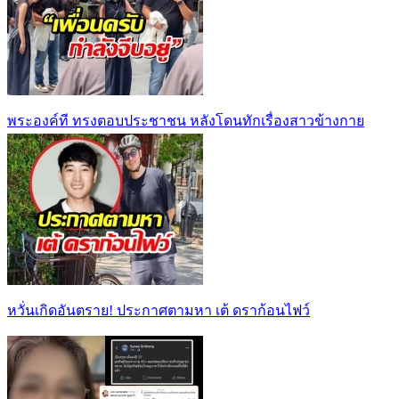
พระองค์ที ทรงตอบประชาชน หลังโดนทักเรื่องสาวข้างกาย
หวั่นเกิดอันตราย! ประกาศตามหา เต้ ดราก้อนไฟว์