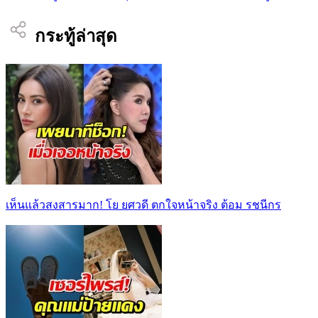
กระทู้ล่าสุด
เห็นแล้วสงสารมาก! โย ยศวดี ตกใจหน้าจริง ต้อม รชนีกร