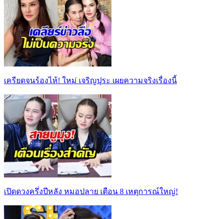
เครียดจนร้องไห้! ใหม่ เจริญปุระ เผยความจริงเรื่องนี้
เปิดดวงครึ่งปีหลัง หมอปลาย เตือน 8 เหตุการณ์ใหญ่!