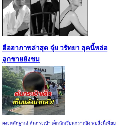
ฮือฮาภาพล่าสุด จุ๋ย วรัทยา ลุคนี้หล่อ
ลูกชายยังชม
ผงะหลักฐาน! ค้นกระเป๋า เด็กนักเรียนกราดยิง พบสิ่งนี้เพียบ