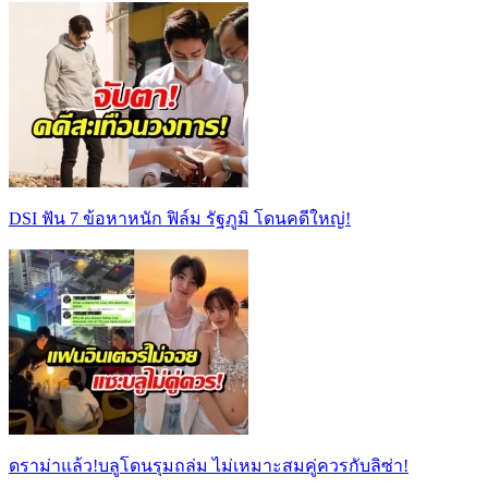
DSI ฟัน 7 ข้อหาหนัก ฟิล์ม รัฐภูมิ โดนคดีใหญ่!
ดราม่าแล้ว!บลูโดนรุมถล่ม ไม่เหมาะสมคู่ควรกับลิซ่า!