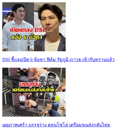
DSI ชี้แจงเปิด 6 ข้อหา ฟิล์ม รัฐภูมิ-ภาวุธ เข้ารับทราบแล้ว
เผยภาพเศร้า บรรจุร่าง ฮลุนโซโล่ เตรียมขนส่งกลับไทย