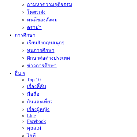
ถามหาความยุติธรรม
โคตรเจ๋ง
คนดีของสังคม
ดราม่า
การศึกษา
เรียนอังกฤษสนุกๆ
ทุนการศึกษา
ศึกษาต่อต่างประเทศ
ข่าวการศึกษา
อื่น ๆ
Top 10
เรื่องลี้ลับ
มือถือ
กินและเที่ยว
เรื่องผู้หญิง
Line
Facebook
คุณแม่
ไอที