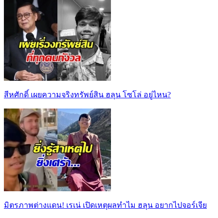
สีหศักดิ์ เผยความจริงทรัพย์สิน ฮลุน โซโล่ อยู่ไหน?
มิตรภาพต่างแดน! เรเน่ เปิดเหตุผลทำไม ฮลุน อยากไปจอร์เจีย