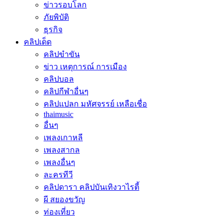
ข่าวรอบโลก
ภัยพิบัติ
ธุรกิจ
คลิปเด็ด
คลิปขำขัน
ข่าว เหตุการณ์ การเมือง
คลิปบอล
คลิปกีฬาอื่นๆ
คลิปแปลก มหัศจรรย์ เหลือเชื่อ
thaimusic
อื่นๆ
เพลงเกาหลี
เพลงสากล
เพลงอื่นๆ
ละครทีวี
คลิปดารา คลิปบันเทิงวาไรตี้
ผี สยองขวัญ
ท่องเที่ยว