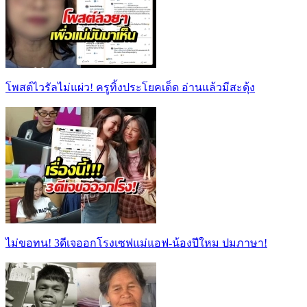
โพสต์ไวรัลไม่แผ่ว! ครูทิ้งประโยคเด็ด อ่านแล้วมีสะดุ้ง
ไม่ขอทน! 3ดีเจออกโรงเซฟแม่แอฟ-น้องปีใหม ปมภาษา!