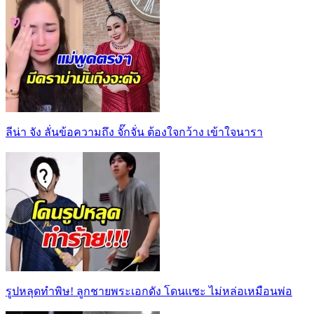
ลีน่า จัง ลั่นข้อความถึง จั๊กจั่น ต้องใจกว้าง เข้าใจนารา
รูปหลุดทำพิษ! ลูกชายพระเอกดัง โดนเเซะ ไม่หล่อเหมือนพ่อ