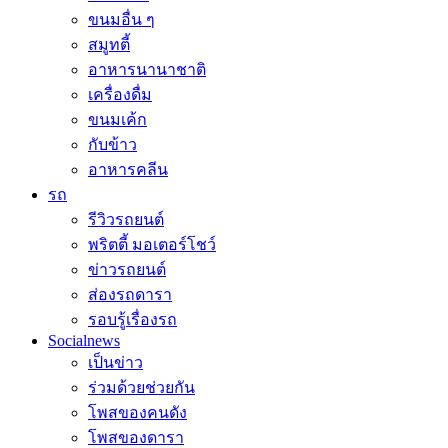
ขนมอื่น ๆ
สมูทตี้
อาหารนานาชาติ
เครื่องดื่ม
ขนมเค้ก
กับข้าว
อาหารคลีน
รถ
รีวิวรถยนต์
พริตตี้ มอเตอร์โชว์
ข่าวรถยนต์
ส่องรถดารา
รอบรู้เรื่องรถ
Socialnews
เป็นข่าว
ร่วมด้วยช่วยกัน
โพสของคนดัง
โพสของดารา