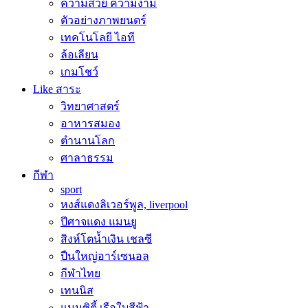
ความสวย ความงาม
ตัวอย่างภาพยนตร์
เทคโนโลยี ไอที
ล้อเลียน
เกมโชว์
Like สาระ
วิทยาศาสตร์
อาหารสมอง
ตำนานโลก
ศาลาธรรม
กีฬา
sport
หงส์แดงลิเวอร์พูล, liverpool
ปีศาจแดง แมนยู
สิงห์โตน้ำเงิน เชลซี
ปืนใหญ่อาร์เซนอล
กีฬาไทย
เทนนิส
แมนซิตี้ เรือใบสีฟ้า