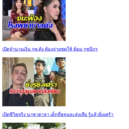
เปิดจำนวนเงิน รพ.ดัง ต้องจ่ายชดใช้ ต้อม รชนีกร
เปิดชีวิตจริง นาซาตาลา เด็กที่ฮลุนจะส่งเสีย รู้แล้วยิ่งเศร้า