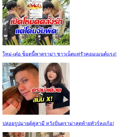
ใหม่-เต๋อ ช็อตนี้พาดราม่า ชาวเน็ตเเห่รัวคอมเมนต์เเรง!
ปล่อยรูปมายด์คู่สามี หวังปั่นดราม่าสุดท้ายทัวร์ลงเก้อ!