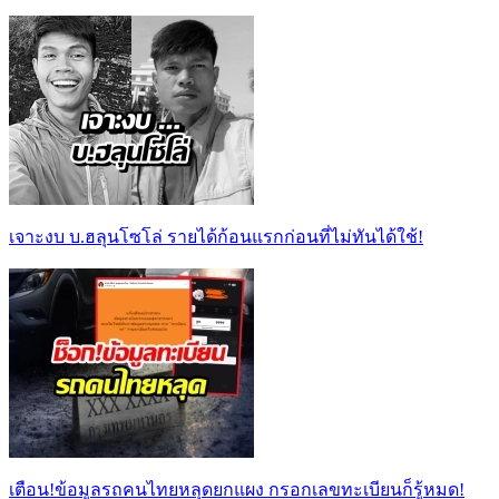
เจาะงบ บ.ฮลุนโซโล่ รายได้ก้อนแรกก่อนที่ไม่ทันได้ใช้!
เตือน!ข้อมูลรถคนไทยหลุดยกแผง กรอกเลขทะเบียนก็รู้หมด!