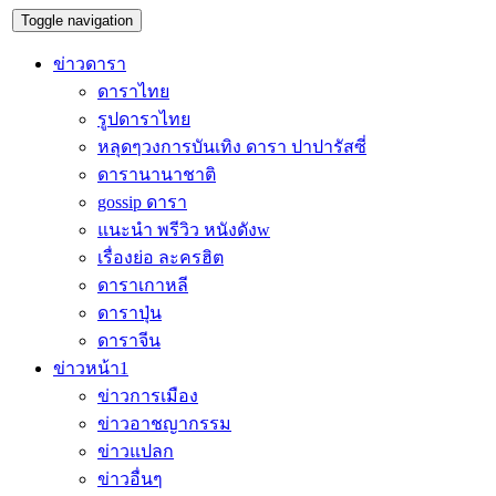
Toggle navigation
ข่าวดารา
ดาราไทย
รูปดาราไทย
หลุดๆวงการบันเทิง ดารา ปาปารัสซี่
ดารานานาชาติ
gossip ดารา
แนะนำ พรีวิว หนังดังw
เรื่องย่อ ละครฮิต
ดาราเกาหลี
ดาราปุ่น
ดาราจีน
ข่าวหน้า1
ข่าวการเมือง
ข่าวอาชญากรรม
ข่าวแปลก
ข่าวอื่นๆ