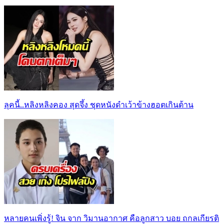
ลุคนี้..หลิงหลิงคอง สุดจึ้ง ชุดหนังดำเว้าข้างฮอตเกินต้าน
หลายคนเพิ่งรู้! จิน จาก วิมานอากาศ คือลูกสาว บอย ถกลเกียรติ