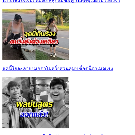
น่ารักจนใจเจ็บ! น้องเกลลูกแม่ชมพู่ ในลุคซูเปอร์ฮีโร่ตัวจิ๋ว
ลุคนี้ใจละลาย! มุกดาโผล่วิ่งสวนลุมฯ ช็อตนี้ดาเมจแรง