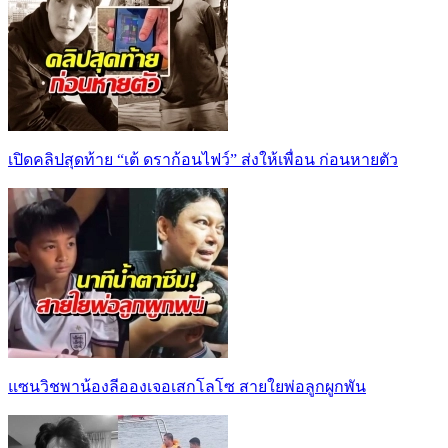
เปิดคลิปสุดท้าย “เต้ ดราก้อนไฟว์” ส่งให้เพื่อน ก่อนหายตัว
แซนวิชพาน้องลีอองเจอเสกโลโซ สายใยพ่อลูกผูกพัน