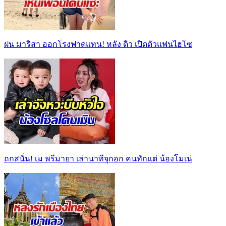
ฝน มาริสา ออกโรงฟาดแทน! หลัง ดิว เปิดตัวแฟนไฮโซ
ถกสนั่น! เม พรีมายา เล่านาทีจุกอก คนทักแต่ น้องโมเน่