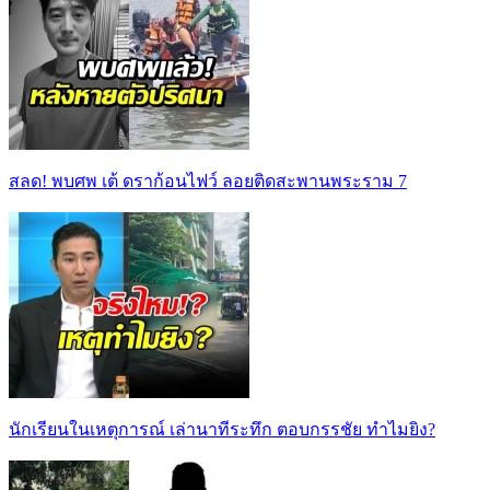
สลด! พบศพ เต้ ดราก้อนไฟว์ ลอยติดสะพานพระราม 7
นักเรียนในเหตุการณ์ เล่านาทีระทึก ตอบกรรชัย ทำไมยิง?