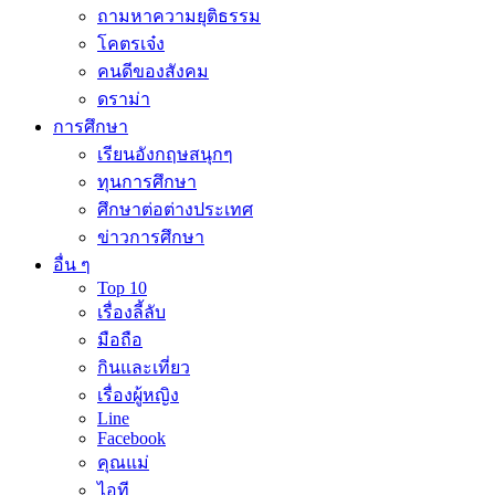
ถามหาความยุติธรรม
โคตรเจ๋ง
คนดีของสังคม
ดราม่า
การศึกษา
เรียนอังกฤษสนุกๆ
ทุนการศึกษา
ศึกษาต่อต่างประเทศ
ข่าวการศึกษา
อื่น ๆ
Top 10
เรื่องลี้ลับ
มือถือ
กินและเที่ยว
เรื่องผู้หญิง
Line
Facebook
คุณแม่
ไอที