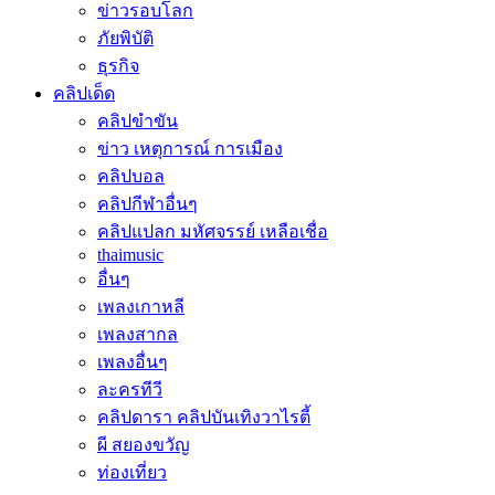
ข่าวรอบโลก
ภัยพิบัติ
ธุรกิจ
คลิปเด็ด
คลิปขำขัน
ข่าว เหตุการณ์ การเมือง
คลิปบอล
คลิปกีฬาอื่นๆ
คลิปแปลก มหัศจรรย์ เหลือเชื่อ
thaimusic
อื่นๆ
เพลงเกาหลี
เพลงสากล
เพลงอื่นๆ
ละครทีวี
คลิปดารา คลิปบันเทิงวาไรตี้
ผี สยองขวัญ
ท่องเที่ยว