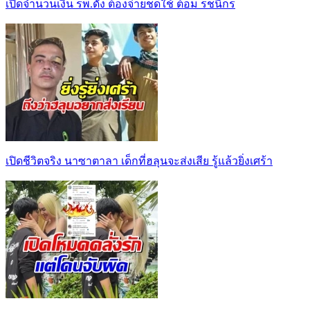
เปิดจำนวนเงิน รพ.ดัง ต้องจ่ายชดใช้ ต้อม รชนีกร
เปิดชีวิตจริง นาซาตาลา เด็กที่ฮลุนจะส่งเสีย รู้แล้วยิ่งเศร้า