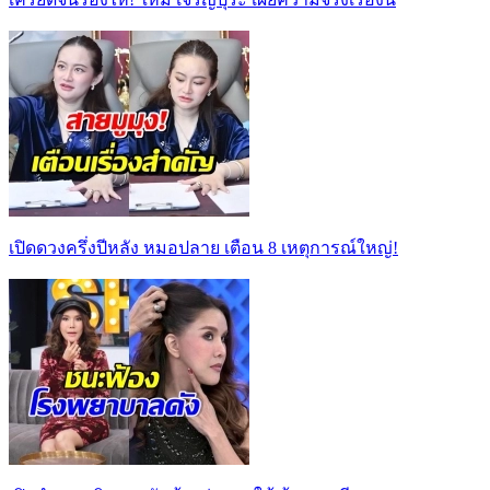
เปิดดวงครึ่งปีหลัง หมอปลาย เตือน 8 เหตุการณ์ใหญ่!