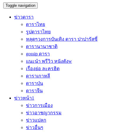
Toggle navigation
ข่าวดารา
ดาราไทย
รูปดาราไทย
หลุดๆวงการบันเทิง ดารา ปาปารัสซี่
ดารานานาชาติ
gossip ดารา
แนะนำ พรีวิว หนังดังw
เรื่องย่อ ละครฮิต
ดาราเกาหลี
ดาราปุ่น
ดาราจีน
ข่าวหน้า1
ข่าวการเมือง
ข่าวอาชญากรรม
ข่าวแปลก
ข่าวอื่นๆ