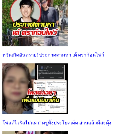
หวั่นเกิดอันตราย! ประกาศตามหา เต้ ดราก้อนไฟว์
โพสต์ไวรัลไม่แผ่ว! ครูทิ้งประโยคเด็ด อ่านแล้วมีสะดุ้ง