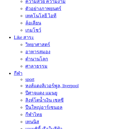
ความสวย ความงาม
ตัวอย่างภาพยนตร์
เทคโนโลยี ไอที
ล้อเลียน
เกมโชว์
Like สาระ
วิทยาศาสตร์
อาหารสมอง
ตำนานโลก
ศาลาธรรม
กีฬา
sport
หงส์แดงลิเวอร์พูล, liverpool
ปีศาจแดง แมนยู
สิงห์โตน้ำเงิน เชลซี
ปืนใหญ่อาร์เซนอล
กีฬาไทย
เทนนิส
แมนซิตี้ เรือใบสีฟ้า