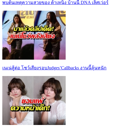
พบต้นเหตุความสวยของ ต้าเหนิง บ้านนี้ DNA เลิศเว่อร์
เนเน่สู้ต่อ โชว์เสียงรอบJudges’Callbacks งานนี้ลุ้นหนัก