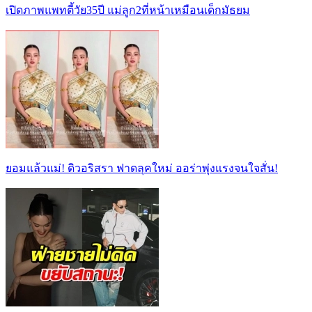
เปิดภาพแพทตี้วัย35ปี แม่ลูก2ที่หน้าเหมือนเด็กมัธยม
ยอมแล้วแม่! ดิวอริสรา ฟาดลุคใหม่ ออร่าพุ่งแรงจนใจสั่น!