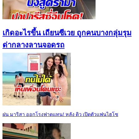
เกิดอะไรขึ้น เถียนซีเวย ถูกคนบางกลุ่มรุม
ด่ากลางลานจอดรถ
ฝน มาริสา ออกโรงฟาดแทน! หลัง ดิว เปิดตัวแฟนไฮโซ