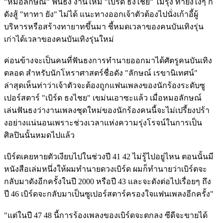
"หมอลักษณ์" ฟันธง งานใหม่ "เบิร์ด ธงไชย" ไม่รุ่ง ทำยังไงๆ ก็
ดังสู้ "ทาทา ยัง" ไม่ได้ แนะทางออกเจ้าตัวต้องไปนั่งเก้าอี้ผู้
บริหารหรือสร้างทายาทขึ้นมา ชี้หมดเวลาของคนบันเทิงรุ่น
เก่าได้เวลาของคนบันเทิงรุ่นใหม่
ค่อนข้างจะเป็นคนที่ฟันธงการทำนายออกมาได้ศัตรูคนบันเทิง
ตลอด สำหรับนักโหราศาสตร์ชื่อดัง "ลักษณ์ เรขานิเทศน์"
ล่าสุดเห็นท่าว่าเจ้าตัวจะต้องถูกแฟนเพลงของนักร้องระดับซู
เปอร์สตาร์ "เบิร์ด ธงไชย" เขม่นเอาซะแล้ว เมื่อหมอลักษณ์
เล่นฟันธงว่างานเพลงชุดใหม่ของนักร้องคนนี้จะไม่เปรี้ยงปร้า
งอย่างแน่นอนเพราะช่วงเวลาแห่งความรุ่งโรจน์ในการเป็น
ศิลปินนั้นหมดไปแล้ว
เบิร์ดเคยหายตัวเงียบไปในช่วงปี 41 42 ไม่รู้ไปอยู่ไหน ตอนนั้นมี
หนังสือเล่มหนึ่งให้ผมทำนายดวงเบิร์ด ผมก็ทำนายว่าเบิร์ตจะ
กลับมาดังอีกครั้งในปี 2000 หรือปี 43 และจะดังต่อไปเรื่อยๆ ถึง
ปี 46 เบิร์ดจะกลับมาเป็นซูเปอร์สตาร์ครองใจแฟนเพลงอีกครั้ง"
"แต่ในปี 47 48 นี้การร้องเพลงของเบิร์ดจะตกลง ซีดีจะขายได้