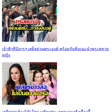
เจ้าฟ้าทีปังกรฯ เสด็จส่วนพระองค์ พร้อมรับสั่งแนะนำพระสหาย
หญิง
เครียดจนร้องไห้! ใหม่ เจริญปุระ เผยความจริงเรื่องนี้