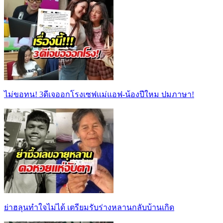
ไม่ขอทน! 3ดีเจออกโรงเซฟแม่แอฟ-น้องปีใหม ปมภาษา!
ย่าฮลุนทำใจไม่ได้ เตรียมรับร่างหลานกลับบ้านเกิด