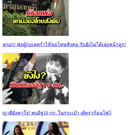
จุกอก! พ่อผู้ก่อเหตุร่ำไห้ขอโทษสังคม รับยังไม่ได้เจอหน้าลูก!
ญาติยังคาใจ! พบอิฐ10 กก. ในกระเป๋า เต้ดราก้อนไฟว์