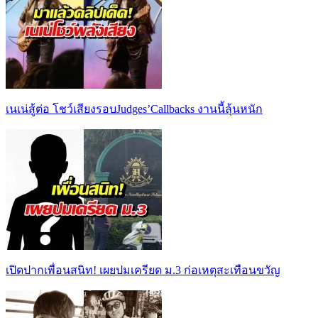
เนเน่สู้ต่อ โชว์เสียงรอบJudges’Callbacks งานนี้ลุ้นหนัก
เปิดปากเพื่อนสนิท! เผยปมเครียด ม.3 ก่อเหตุสะเทือนขวัญ