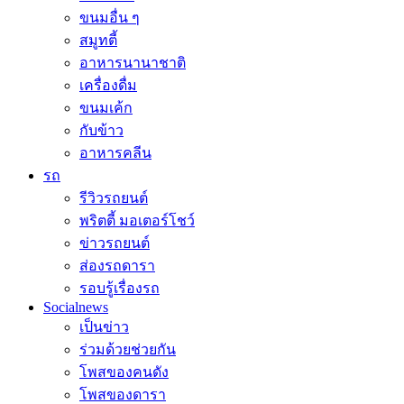
ขนมอื่น ๆ
สมูทตี้
อาหารนานาชาติ
เครื่องดื่ม
ขนมเค้ก
กับข้าว
อาหารคลีน
รถ
รีวิวรถยนต์
พริตตี้ มอเตอร์โชว์
ข่าวรถยนต์
ส่องรถดารา
รอบรู้เรื่องรถ
Socialnews
เป็นข่าว
ร่วมด้วยช่วยกัน
โพสของคนดัง
โพสของดารา