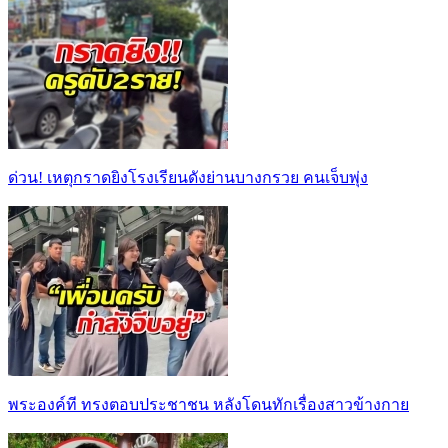
ด่วน! เหตุกราดยิงโรงเรียนดังย่านบางกรวย คนเจ็บพุ่ง
พระองค์ที ทรงตอบประชาชน หลังโดนทักเรื่องสาวข้างกาย