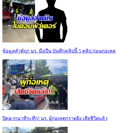
ข้อมูลสำคัญ! นร. มือปืน บันทึกคลิปนี้ 5 คลิป ก่อนก่อเหตุ
ปิดฉากนาทีระทึก! นร. ผู้ก่อเหตุกราดยิง เสียชีวิตแล้ว