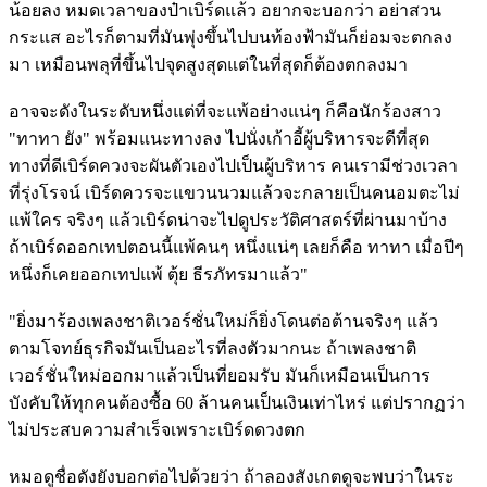
น้อยลง หมดเวลาของป๋าเบิร์ดแล้ว อยากจะบอกว่า อย่าสวน
กระแส อะไรก็ตามที่มันพุ่งขึ้นไปบนท้องฟ้ามันก็ย่อมจะตกลง
มา เหมือนพลุที่ขึ้นไปจุดสูงสุดแต่ในที่สุดก็ต้องตกลงมา
อาจจะดังในระดับหนึ่งแต่ที่จะแพ้อย่างแน่ๆ ก็คือนักร้องสาว
"ทาทา ยัง" พร้อมแนะทางลง ไปนั่งเก้าอี้ผู้บริหารจะดีที่สุด
ทางที่ดีเบิร์ดควงจะผันตัวเองไปเป็นผู้บริหาร คนเรามีช่วงเวลา
ที่รุ่งโรจน์ เบิร์ดควรจะแขวนนวมแล้วจะกลายเป็นคนอมตะไม่
แพ้ใคร จริงๆ แล้วเบิร์ดน่าจะไปดูประวัติศาสตร์ที่ผ่านมาบ้าง
ถ้าเบิร์ดออกเทปตอนนี้แพ้คนๆ หนึ่งแน่ๆ เลยก็คือ ทาทา เมื่อปีๆ
หนึ่งก็เคยออกเทปแพ้ ตุ้ย ธีรภัทรมาแล้ว"
"ยิ่งมาร้องเพลงชาติเวอร์ชั่นใหม่ก็ยิ่งโดนต่อต้านจริงๆ แล้ว
ตามโจทย์ธุรกิจมันเป็นอะไรที่ลงตัวมากนะ ถ้าเพลงชาติ
เวอร์ชั่นใหม่ออกมาแล้วเป็นที่ยอมรับ มันก็เหมือนเป็นการ
บังคับให้ทุกคนต้องซื้อ 60 ล้านคนเป็นเงินเท่าไหร่ แต่ปรากฏว่า
ไม่ประสบความสำเร็จเพราะเบิร์ดดวงตก
หมอดูชื่อดังยังบอกต่อไปด้วยว่า ถ้าลองสังเกตดูจะพบว่าในระ